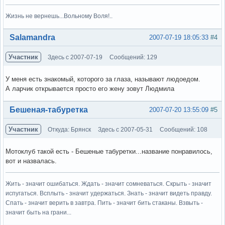
Жизнь не вернешь...Вольному Воля!..
Вне форума
Salamandra
2007-07-19 18:05:33
#4
Участник
Здесь с 2007-07-19
Сообщений: 129
У меня есть знакомый, которого за глаза, называют людоедом.
А ларчик открывается просто его жену зовут Людмила
Вне форума
Бешеная-табуретка
2007-07-20 13:55:09
#5
Участник
Откуда: Брянск
Здесь с 2007-05-31
Сообщений: 108
Мотоклуб такой есть - Бешеные табуретки...название понравилось,
вот и назвалась.
Жить - значит ошибаться. Ждать - значит сомневаться. Скрыть - значит
испугаться. Всплыть - значит удержаться. Знать - значит видеть правду.
Спать - значит верить в завтра. Пить - значит бить стаканы. Взвыть -
значит быть на грани...