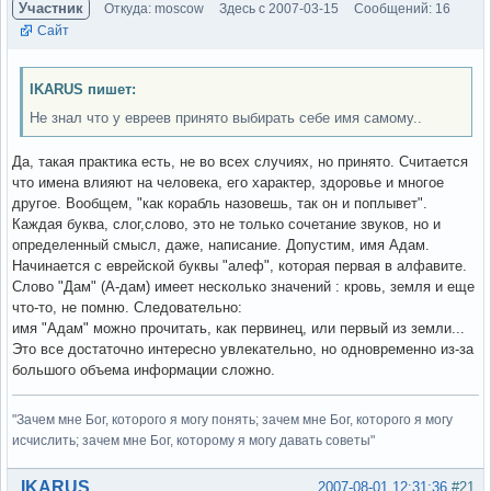
Участник
Откуда: moscow
Здесь с 2007-03-15
Сообщений: 16
Сайт
IKARUS пишет:
Не знал что у евреев принято выбирать себе имя самому..
Да, такая практика есть, не во всех случиях, но принято. Считается
что имена влияют на человека, его характер, здоровье и многое
другое. Вообщем, "как корабль назовешь, так он и поплывет".
Каждая буква, слог,слово, это не только сочетание звуков, но и
определенный смысл, даже, написание. Допустим, имя Адам.
Начинается с еврейской буквы "алеф", которая первая в алфавите.
Слово "Дам" (А-дам) имеет несколько значений : кровь, земля и еще
что-то, не помню. Следовательно:
имя "Адам" можно прочитать, как первинец, или первый из земли...
Это все достаточно интересно увлекательно, но одновременно из-за
большого объема информации сложно.
"Зачем мне Бог, которого я могу понять; зачем мне Бог, которого я могу
исчислить; зачем мне Бог, которому я могу давать советы"
Вне форума
IKARUS
2007-08-01 12:31:36
#21