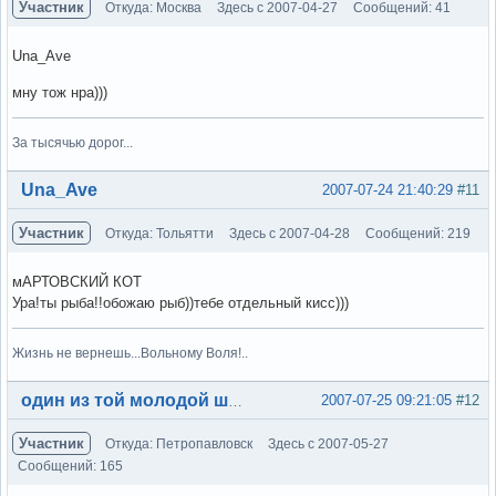
Участник
Откуда: Москва
Здесь с 2007-04-27
Сообщений: 41
Una_Ave
мну тож нра)))
За тысячью дорог...
Вне форума
Una_Ave
2007-07-24 21:40:29
#11
Участник
Откуда: Тольятти
Здесь с 2007-04-28
Сообщений: 219
мАРТОВСКИЙ КОТ
Ура!ты рыба!!обожаю рыб))тебе отдельный кисс)))
Жизнь не вернешь...Вольному Воля!..
Вне форума
2007-07-25 09:21:05
#12
один из той молодой шпаны
Участник
Откуда: Петропавловск
Здесь с 2007-05-27
Сообщений: 165