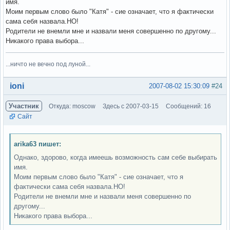
имя.
Моим первым слово было "Катя" - сие означает, что я фактически
сама себя назвала.НО!
Родители не внемли мне и назвали меня совершенно по другому...
Никакого права выбора...
...ничто не вечно под луной...
Вне форума
ioni
2007-08-02 15:30:09
#24
Участник
Откуда: moscow
Здесь с 2007-03-15
Сообщений: 16
Сайт
arika63 пишет:
Однако, здорово, когда имеешь возможность сам себе выбирать
имя.
Моим первым слово было "Катя" - сие означает, что я
фактически сама себя назвала.НО!
Родители не внемли мне и назвали меня совершенно по
другому...
Никакого права выбора...