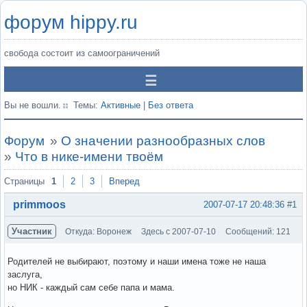
форум hippy.ru
свобода состоит из самоограничений
Вы не вошли.
Темы:
Активные
|
Без ответа
Форум
»
О значении разнообразных слов
»
Что в нике-имени твоём
Страницы
1
2
3
Вперед
primmoos
2007-07-17 20:48:36
#1
Участник
Откуда: Воронеж
Здесь с 2007-07-10
Сообщений: 121
Родителей не выбирают, поэтому и наши имена тоже не наша
заслуга,
но НИК - каждый сам себе папа и мама.