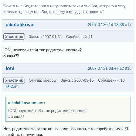
"Зачем мне Бог, которого я могу понять; зачем мне Бог, которого я могу
исчислить; зачем мне Бог, которому я могу давать советы"
Вне форума
aikafatikova
2007-07-30 14:13:36
#17
Участник
Здесь с 2007-01-31
Сообщений: 11
IONI,неужели тебя так родители назвали?
Зачем??
Вне форума
ioni
2007-07-31 08:47:12
#18
Участник
Откуда: moscow
Здесь с 2007-03-15
Сообщений: 16
Сайт
aikafatikova пишет:
IONI,неужели тебя так родители назвали?
Зачем??
Нет, родители меня так не назвали. Ионатан, это еврейское имя. Я
еврей, так случилось.