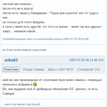
наглый ник конечно...
(если кто не в курсе)
песня есть такая у Аквариума - "Герои рок-н-ролла" вот от туда и
ник...
он только для этого форума
в сети у меня есть другой, тот что и в жизни... меня так все друзья
зовут... неважно какой...
Отредактировано один из той молодой шпаны (2007-07-25 09:22:08)
во благо всем живым существам
Вне форума
arika63
2007-07-26 09:14:46
#13
Участник
Откуда: Самара
Здесь с 2007-06-07
Сообщений: 241
мой же ник производная от сочетания букв моего имени с помощью
японского алфавита
Во, как мудрено всё.А цЫферька обозначает 63 - регион, то есть
Самара!
...ничто не вечно под луной...