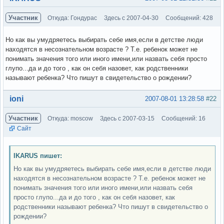
Участник
Откуда: Гондурас
Здесь с 2007-04-30
Сообщений: 428
Но как вы умудряетесь выбирать себе имя,если в детстве люди
находятся в несознательном возрасте ? Т.е. ребенок может не
понимать значения того или иного имени,или назвать себя просто
глупо...да и до того , как он себя назовет, как родственники
называют ребенка? Что пишут в свидетельство о рождении?
Вне форума
ioni
2007-08-01 13:28:58
#22
Участник
Откуда: moscow
Здесь с 2007-03-15
Сообщений: 16
Сайт
IKARUS пишет:
Но как вы умудряетесь выбирать себе имя,если в детстве люди
находятся в несознательном возрасте ? Т.е. ребенок может не
понимать значения того или иного имени,или назвать себя
просто глупо...да и до того , как он себя назовет, как
родственники называют ребенка? Что пишут в свидетельство о
рождении?