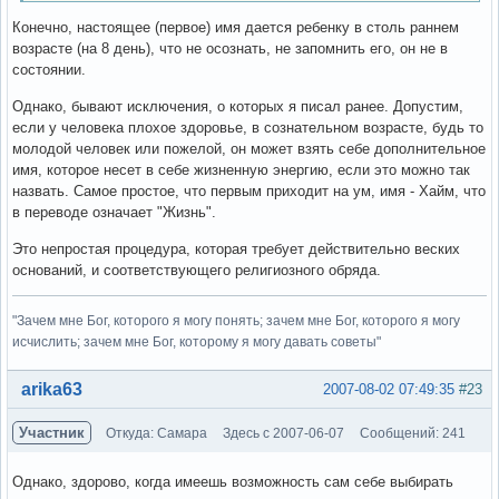
Конечно, настоящее (первое) имя дается ребенку в столь раннем
возрасте (на 8 день), что не осознать, не запомнить его, он не в
состоянии.
Однако, бывают исключения, о которых я писал ранее. Допустим,
если у человека плохое здоровье, в сознательном возрасте, будь то
молодой человек или пожелой, он может взять себе дополнительное
имя, которое несет в себе жизненную энергию, если это можно так
назвать. Самое простое, что первым приходит на ум, имя - Хайм, что
в переводе означает "Жизнь".
Это непростая процедура, которая требует действительно веских
оснований, и соответствующего религиозного обряда.
"Зачем мне Бог, которого я могу понять; зачем мне Бог, которого я могу
исчислить; зачем мне Бог, которому я могу давать советы"
Вне форума
arika63
2007-08-02 07:49:35
#23
Участник
Откуда: Самара
Здесь с 2007-06-07
Сообщений: 241
Однако, здорово, когда имеешь возможность сам себе выбирать