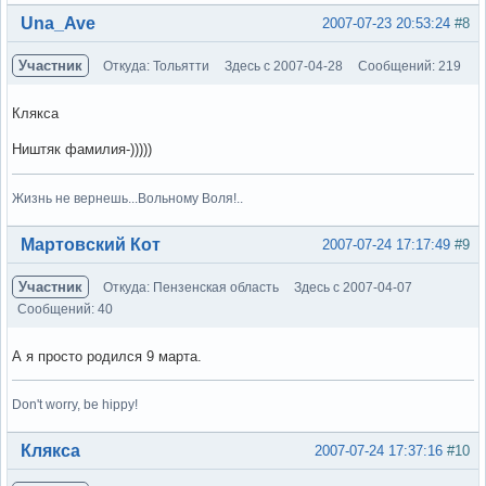
Вне форума
Una_Ave
2007-07-23 20:53:24
#8
Участник
Откуда: Тольятти
Здесь с 2007-04-28
Сообщений: 219
Клякса
Ништяк фамилия-)))))
Жизнь не вернешь...Вольному Воля!..
Вне форума
Мартовский Кот
2007-07-24 17:17:49
#9
Участник
Откуда: Пензенская область
Здесь с 2007-04-07
Сообщений: 40
А я просто родился 9 марта.
Don't worry, be hippy!
Вне форума
Клякса
2007-07-24 17:37:16
#10