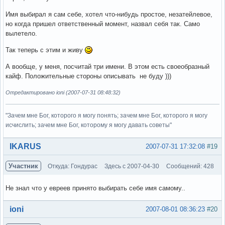
Имя выбирал я сам себе, хотел что-нибудь простое, незатейлевое,
но когда пришел ответственный момент, назвал себя так. Само
вылетело.
Так теперь с этим и живу
А вообще, у меня, посчитай три имени. В этом есть своеобразный
кайф. Положительные стороны описывать не буду )))
Отредактировано ioni (2007-07-31 08:48:32)
"Зачем мне Бог, которого я могу понять; зачем мне Бог, которого я могу
исчислить; зачем мне Бог, которому я могу давать советы"
Вне форума
IKARUS
2007-07-31 17:32:08
#19
Участник
Откуда: Гондурас
Здесь с 2007-04-30
Сообщений: 428
Не знал что у евреев принято выбирать себе имя самому..
Вне форума
ioni
2007-08-01 08:36:23
#20