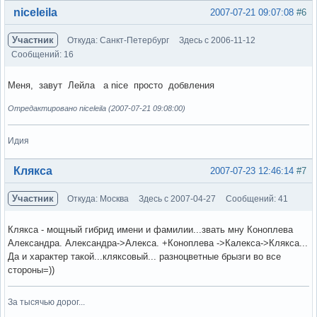
Вне форума
niceleila
2007-07-21 09:07:08
#6
Участник
Откуда: Санкт-Петербург
Здесь с 2006-11-12
Сообщений: 16
Меня, завут Лейла а nice просто добвления
Отредактировано niceleila (2007-07-21 09:08:00)
Идия
Вне форума
Клякса
2007-07-23 12:46:14
#7
Участник
Откуда: Москва
Здесь с 2007-04-27
Сообщений: 41
Клякса - мощный гибрид имени и фамилии...звать мну Коноплева
Александра. Александра->Алекса. +Коноплева ->Калекса->Клякса...
Да и характер такой...кляксовый... разноцветные брызги во все
стороны=))
За тысячью дорог...