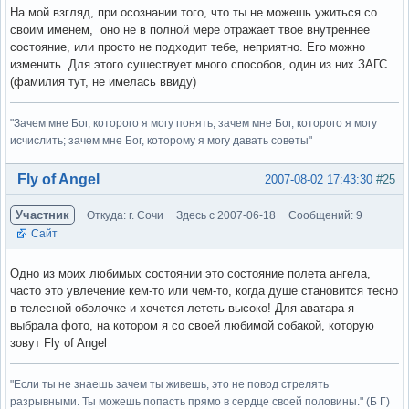
На мой взгляд, при осознании того, что ты не можешь ужиться со
своим именем, оно не в полной мере отражает твое внутреннее
состояние, или просто не подходит тебе, неприятно. Его можно
изменить. Для этого сушествует много способов, один из них ЗАГС...
(фамилия тут, не имелась ввиду)
"Зачем мне Бог, которого я могу понять; зачем мне Бог, которого я могу
исчислить; зачем мне Бог, которому я могу давать советы"
Вне форума
Fly of Angel
2007-08-02 17:43:30
#25
Участник
Откуда: г. Сочи
Здесь с 2007-06-18
Сообщений: 9
Сайт
Одно из моих любимых состоянии это состояние полета ангела,
часто это увлечение кем-то или чем-то, когда душе становится тесно
в телесной оболочке и хочется лететь высоко! Для аватара я
выбрала фото, на котором я со своей любимой собакой, которую
зовут Fly of Angel
"Если ты не знаешь зачем ты живешь, это не повод стрелять
разрывными. Ты можешь попасть прямо в сердце своей половины." (Б Г)