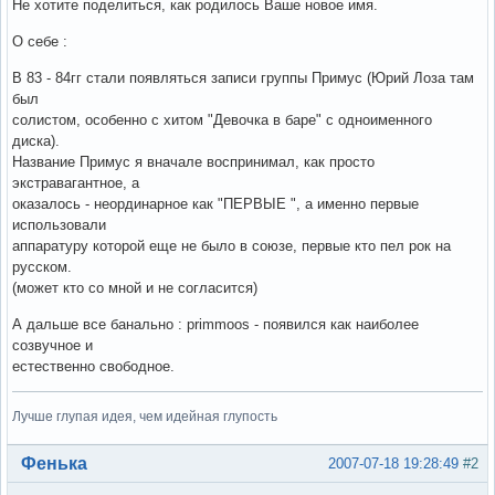
Не хотите поделиться, как родилось Ваше новое имя.
О себе :
В 83 - 84гг стали появляться записи группы Примус (Юрий Лоза там
был
солистом, особенно с хитом "Девочка в баре" с одноименного
диска).
Название Примус я вначале воспринимал, как просто
экстравагантное, а
оказалось - неординарное как "ПЕРВЫЕ ", а именно первые
использовали
аппаратуру которой еще не было в союзе, первые кто пел рок на
русском.
(может кто со мной и не согласится)
А дальше все банально : primmoos - появился как наиболее
созвучное и
естественно свободное.
Лучше глупая идея, чем идейная глупость
Вне форума
Фенька
2007-07-18 19:28:49
#2