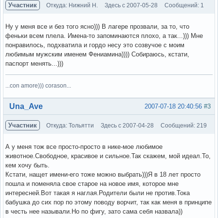
Участник
Откуда: Нижний Н.
Здесь с 2007-05-28
Сообщений: 1
Ну у меня все и без того ясно))) В лагере прозвали, за то, что
феньки всем плела. Имена-то запоминаются плохо, а так...))) Мне
понравилось, подхватила и гордо несу это созвучое с моим
любимым мужским именем Фениамина)))) Собираюсь, кстати,
паспорт менять...)))
...con amore))) corason...
Вне форума
Una_Ave
2007-07-18 20:40:56
#3
Участник
Откуда: Тольятти
Здесь с 2007-04-28
Сообщений: 219
А у меня тож все просто-просто в нике-мое любимое
животное.Свободное, красивое и сильное.Так скажем, мой идеал.То,
кем хочу быть.
Кстати, нащет имени-его тоже можно выбрать)))Я в 18 лет просто
пошла и поменяла свое старое на новое имя, которое мне
интересней.Вот такая я наглая.Родители были не против.Тока
бабушка до сих пор по этому поводу ворчит, так как меня в принципе
в честь нее называли.Но по фигу, зато сама себя назвала))