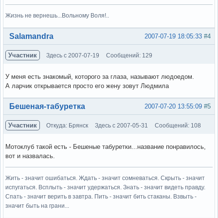
Жизнь не вернешь...Вольному Воля!..
Вне форума
Salamandra
2007-07-19 18:05:33
#4
Участник
Здесь с 2007-07-19
Сообщений: 129
У меня есть знакомый, которого за глаза, называют людоедом.
А ларчик открывается просто его жену зовут Людмила
Вне форума
Бешеная-табуретка
2007-07-20 13:55:09
#5
Участник
Откуда: Брянск
Здесь с 2007-05-31
Сообщений: 108
Мотоклуб такой есть - Бешеные табуретки...название понравилось,
вот и назвалась.
Жить - значит ошибаться. Ждать - значит сомневаться. Скрыть - значит
испугаться. Всплыть - значит удержаться. Знать - значит видеть правду.
Спать - значит верить в завтра. Пить - значит бить стаканы. Взвыть -
значит быть на грани...