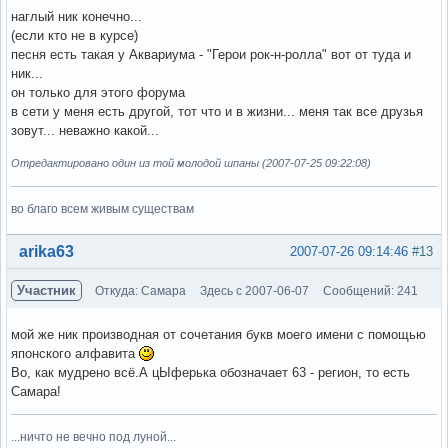
наглый ник конечно...
(если кто не в курсе)
песня есть такая у Аквариума - "Герои рок-н-ролла" вот от туда и
ник...
он только для этого форума
в сети у меня есть другой, тот что и в жизни... меня так все друзья
зовут... неважно какой...
Отредактировано один из той молодой шпаны (2007-07-25 09:22:08)
во благо всем живым существам
Вне форума
arika63
2007-07-26 09:14:46
#13
Участник
Откуда: Самара
Здесь с 2007-06-07
Сообщений: 241
мой же ник производная от сочетания букв моего имени с помощью
японского алфавита
Во, как мудрено всё.А цЫферька обозначает 63 - регион, то есть
Самара!
...ничто не вечно под луной...