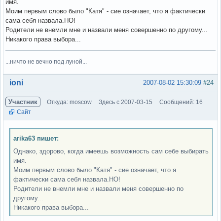
имя.
Моим первым слово было "Катя" - сие означает, что я фактически
сама себя назвала.НО!
Родители не внемли мне и назвали меня совершенно по другому...
Никакого права выбора...
...ничто не вечно под луной...
Вне форума
ioni
2007-08-02 15:30:09
#24
Участник
Откуда: moscow
Здесь с 2007-03-15
Сообщений: 16
Сайт
arika63 пишет:
Однако, здорово, когда имеешь возможность сам себе выбирать
имя.
Моим первым слово было "Катя" - сие означает, что я
фактически сама себя назвала.НО!
Родители не внемли мне и назвали меня совершенно по
другому...
Никакого права выбора...