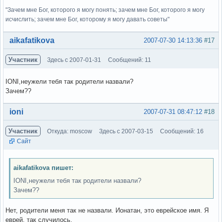
"Зачем мне Бог, которого я могу понять; зачем мне Бог, которого я могу
исчислить; зачем мне Бог, которому я могу давать советы"
Вне форума
aikafatikova
2007-07-30 14:13:36
#17
Участник
Здесь с 2007-01-31
Сообщений: 11
IONI,неужели тебя так родители назвали?
Зачем??
Вне форума
ioni
2007-07-31 08:47:12
#18
Участник
Откуда: moscow
Здесь с 2007-03-15
Сообщений: 16
Сайт
aikafatikova пишет:
IONI,неужели тебя так родители назвали?
Зачем??
Нет, родители меня так не назвали. Ионатан, это еврейское имя. Я
еврей, так случилось.