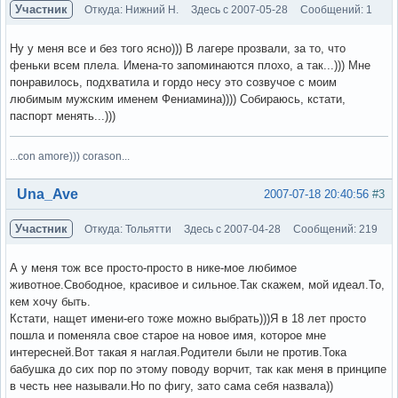
Участник
Откуда: Нижний Н.
Здесь с 2007-05-28
Сообщений: 1
Ну у меня все и без того ясно))) В лагере прозвали, за то, что
феньки всем плела. Имена-то запоминаются плохо, а так...))) Мне
понравилось, подхватила и гордо несу это созвучое с моим
любимым мужским именем Фениамина)))) Собираюсь, кстати,
паспорт менять...)))
...con amore))) corason...
Вне форума
Una_Ave
2007-07-18 20:40:56
#3
Участник
Откуда: Тольятти
Здесь с 2007-04-28
Сообщений: 219
А у меня тож все просто-просто в нике-мое любимое
животное.Свободное, красивое и сильное.Так скажем, мой идеал.То,
кем хочу быть.
Кстати, нащет имени-его тоже можно выбрать)))Я в 18 лет просто
пошла и поменяла свое старое на новое имя, которое мне
интересней.Вот такая я наглая.Родители были не против.Тока
бабушка до сих пор по этому поводу ворчит, так как меня в принципе
в честь нее называли.Но по фигу, зато сама себя назвала))