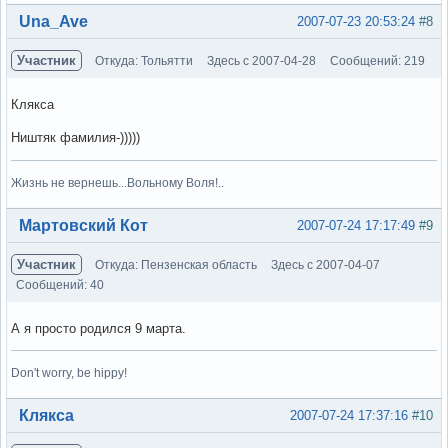
Вне форума
Una_Ave
2007-07-23 20:53:24
#8
Участник
Откуда: Тольятти
Здесь с 2007-04-28
Сообщений: 219
Клякса
Ништяк фамилия-)))))
Жизнь не вернешь...Вольному Воля!..
Вне форума
Мартовский Кот
2007-07-24 17:17:49
#9
Участник
Откуда: Пензенская область
Здесь с 2007-04-07
Сообщений: 40
А я просто родился 9 марта.
Don't worry, be hippy!
Вне форума
Клякса
2007-07-24 17:37:16
#10