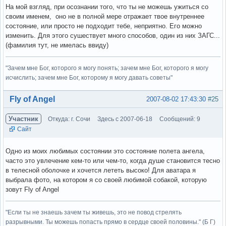
На мой взгляд, при осознании того, что ты не можешь ужиться со
своим именем, оно не в полной мере отражает твое внутреннее
состояние, или просто не подходит тебе, неприятно. Его можно
изменить. Для этого сушествует много способов, один из них ЗАГС...
(фамилия тут, не имелась ввиду)
"Зачем мне Бог, которого я могу понять; зачем мне Бог, которого я могу
исчислить; зачем мне Бог, которому я могу давать советы"
Вне форума
Fly of Angel
2007-08-02 17:43:30
#25
Участник
Откуда: г. Сочи
Здесь с 2007-06-18
Сообщений: 9
Сайт
Одно из моих любимых состоянии это состояние полета ангела,
часто это увлечение кем-то или чем-то, когда душе становится тесно
в телесной оболочке и хочется лететь высоко! Для аватара я
выбрала фото, на котором я со своей любимой собакой, которую
зовут Fly of Angel
"Если ты не знаешь зачем ты живешь, это не повод стрелять
разрывными. Ты можешь попасть прямо в сердце своей половины." (Б Г)