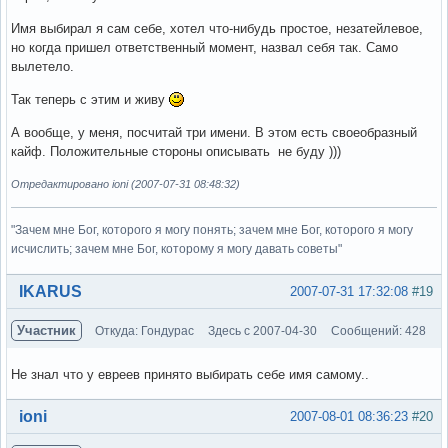
Имя выбирал я сам себе, хотел что-нибудь простое, незатейлевое,
но когда пришел ответственный момент, назвал себя так. Само
вылетело.
Так теперь с этим и живу
А вообще, у меня, посчитай три имени. В этом есть своеобразный
кайф. Положительные стороны описывать не буду )))
Отредактировано ioni (2007-07-31 08:48:32)
"Зачем мне Бог, которого я могу понять; зачем мне Бог, которого я могу
исчислить; зачем мне Бог, которому я могу давать советы"
Вне форума
IKARUS
2007-07-31 17:32:08
#19
Участник
Откуда: Гондурас
Здесь с 2007-04-30
Сообщений: 428
Не знал что у евреев принято выбирать себе имя самому..
Вне форума
ioni
2007-08-01 08:36:23
#20