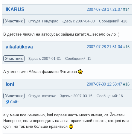
Вне форума
IKARUS
2007-07-28 17:21:07
#14
Участник
Откуда: Гондурас
Здесь с 2007-04-30
Сообщений: 428
В детстве любил на автобусах зайцем кататся...весело было=)
Вне форума
aikafatikova
2007-07-28 21:51:04
#15
Участник
Здесь с 2007-01-31
Сообщений: 11
А у меня имя Айка,а фамилия Фатикова
Вне форума
ioni
2007-07-30 12:53:47
#16
Участник
Откуда: moscow
Здесь с 2007-03-15
Сообщений: 16
Сайт
а у меня все банально, ioni первая часть моего имени, от Йонатан.
Наверное, если переводить на англ. правильней писать, как joni или
djoni, но так мне больше нравиться