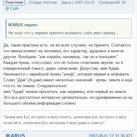
Участник
Откуда: moscow
Здесь с 2007-03-15
Сообщений: 16
Сайт
IKARUS пишет:
Не знал что у евреев принято выбирать себе имя самому..
Да, такая практика есть, не во всех случиях, но принято. Считается
что имена влияют на человека, его характер, здоровье и многое
другое. Вообщем, "как корабль назовешь, так он и поплывет".
Каждая буква, слог,слово, это не только сочетание звуков, но и
определенный смысл, даже, написание. Допустим, имя Адам.
Начинается с еврейской буквы "алеф", которая первая в алфавите.
Слово "Дам" (А-дам) имеет несколько значений : кровь, земля и еще
что-то, не помню. Следовательно:
имя "Адам" можно прочитать, как первинец, или первый из земли...
Это все достаточно интересно увлекательно, но одновременно из-за
большого объема информации сложно.
"Зачем мне Бог, которого я могу понять; зачем мне Бог, которого я могу
исчислить; зачем мне Бог, которому я могу давать советы"
Вне форума
IKARUS
2007-08-01 12:31:36
#21