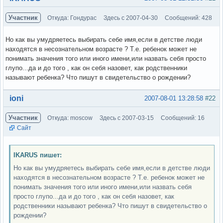
Участник
Откуда: Гондурас
Здесь с 2007-04-30
Сообщений: 428
Но как вы умудряетесь выбирать себе имя,если в детстве люди
находятся в несознательном возрасте ? Т.е. ребенок может не
понимать значения того или иного имени,или назвать себя просто
глупо...да и до того , как он себя назовет, как родственники
называют ребенка? Что пишут в свидетельство о рождении?
Вне форума
ioni
2007-08-01 13:28:58
#22
Участник
Откуда: moscow
Здесь с 2007-03-15
Сообщений: 16
Сайт
IKARUS пишет:
Но как вы умудряетесь выбирать себе имя,если в детстве люди
находятся в несознательном возрасте ? Т.е. ребенок может не
понимать значения того или иного имени,или назвать себя
просто глупо...да и до того , как он себя назовет, как
родственники называют ребенка? Что пишут в свидетельство о
рождении?