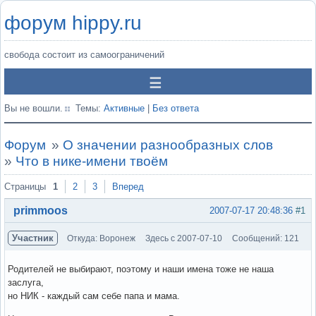
форум hippy.ru
свобода состоит из самоограничений
Вы не вошли.
Темы:
Активные
|
Без ответа
Форум
»
О значении разнообразных слов
»
Что в нике-имени твоём
Страницы
1
2
3
Вперед
primmoos
2007-07-17 20:48:36
#1
Участник
Откуда: Воронеж
Здесь с 2007-07-10
Сообщений: 121
Родителей не выбирают, поэтому и наши имена тоже не наша
заслуга,
но НИК - каждый сам себе папа и мама.