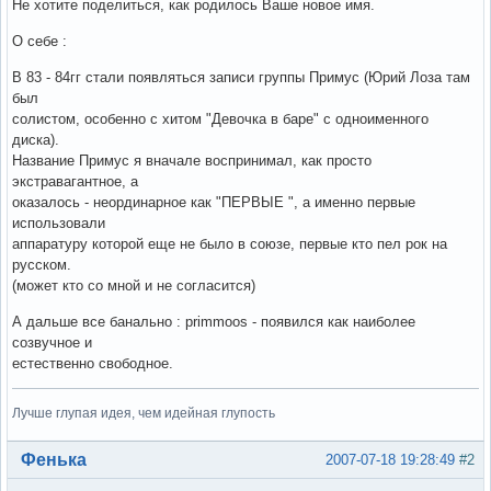
Не хотите поделиться, как родилось Ваше новое имя.
О себе :
В 83 - 84гг стали появляться записи группы Примус (Юрий Лоза там
был
солистом, особенно с хитом "Девочка в баре" с одноименного
диска).
Название Примус я вначале воспринимал, как просто
экстравагантное, а
оказалось - неординарное как "ПЕРВЫЕ ", а именно первые
использовали
аппаратуру которой еще не было в союзе, первые кто пел рок на
русском.
(может кто со мной и не согласится)
А дальше все банально : primmoos - появился как наиболее
созвучное и
естественно свободное.
Лучше глупая идея, чем идейная глупость
Вне форума
Фенька
2007-07-18 19:28:49
#2