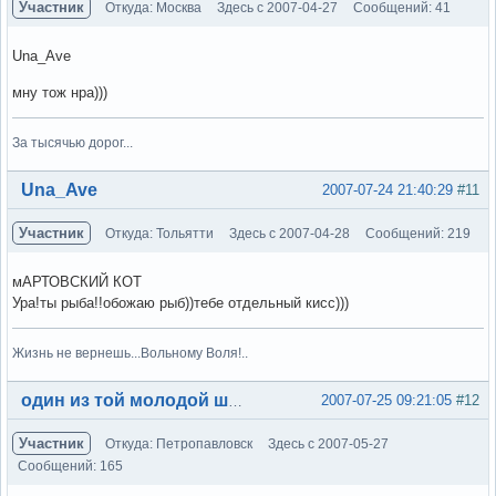
Участник
Откуда: Москва
Здесь с 2007-04-27
Сообщений: 41
Una_Ave
мну тож нра)))
За тысячью дорог...
Вне форума
Una_Ave
2007-07-24 21:40:29
#11
Участник
Откуда: Тольятти
Здесь с 2007-04-28
Сообщений: 219
мАРТОВСКИЙ КОТ
Ура!ты рыба!!обожаю рыб))тебе отдельный кисс)))
Жизнь не вернешь...Вольному Воля!..
Вне форума
2007-07-25 09:21:05
#12
один из той молодой шпаны
Участник
Откуда: Петропавловск
Здесь с 2007-05-27
Сообщений: 165