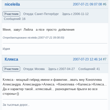
Вне форума
niceleila
2007-07-21 09:07:08
#6
Участник
Откуда: Санкт-Петербург
Здесь с 2006-11-12
Сообщений: 16
Меня, завут Лейла а nice просто добвления
Отредактировано niceleila (2007-07-21 09:08:00)
Идия
Вне форума
Клякса
2007-07-23 12:46:14
#7
Участник
Откуда: Москва
Здесь с 2007-04-27
Сообщений: 41
Клякса - мощный гибрид имени и фамилии...звать мну Коноплева
Александра. Александра->Алекса. +Коноплева ->Калекса->Клякса...
Да и характер такой...кляксовый... разноцветные брызги во все
стороны=))
За тысячью дорог...