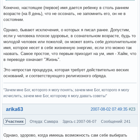
Конечно, настоящее (первое) имя дается ребенку в столь раннем
возрасте (на 8 день), что не осознать, не запомнить его, он не в
состоянии.
Однако, бывают исключения, о которых я писал ранее. Допустим,
если у человека плохое здоровье, в сознательном возрасте, будь то
молодой человек или пожелой, он может взять себе дополнительное
имя, которое несет в себе жизненную энергию, если это можно так
назвать. Самое простое, что первым приходит на ум, имя - Хайм, что
в переводе означает "Жизнь".
Это непростая процедура, которая требует действительно веских
оснований, и соответствующего религиозного обряда.
"Зачем мне Бог, которого я могу понять; зачем мне Бог, которого я могу
исчислить; зачем мне Бог, которому я могу давать советы"
Вне форума
arika63
2007-08-02 07:49:35
#23
Участник
Откуда: Самара
Здесь с 2007-06-07
Сообщений: 241
Однако, здорово, когда имеешь возможность сам себе выбирать