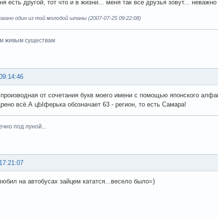
ня есть другой, тот что и в жизни... меня так все друзья зовут... неважно 
ано один из той молодой шпаны (2007-07-25 09:22:08)
ем живым существам
09:14:46
 производная от сочетания букв моего имени с помощью японского алф
дрено всё.А цЫферька обозначает 63 - регион, то есть Самара!
вечно под луной...
17:21:07
любил на автобусах зайцем кататся...весело было=)