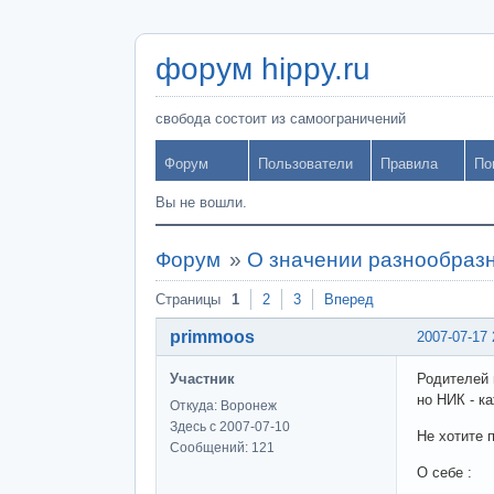
форум hippy.ru
свобода состоит из самоограничений
Форум
Пользователи
Правила
По
Вы не вошли.
Форум
»
О значении разнообраз
Страницы
1
2
3
Вперед
primmoos
2007-07-17 
Участник
Родителей 
но НИК - к
Откуда: Воронеж
Здесь с 2007-07-10
Не хотите 
Сообщений: 121
О себе :