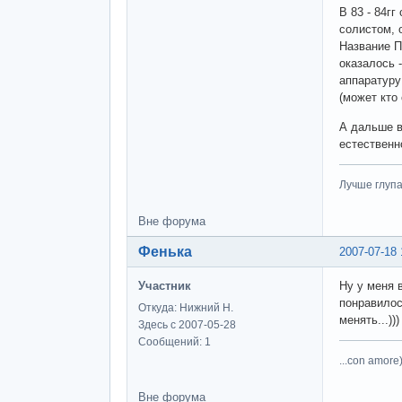
В 83 - 84г
солистом, 
Название П
оказалось 
аппаратуру
(может кто 
А дальше в
естественн
Лучше глупа
Вне форума
Фенька
2007-07-18 
Участник
Ну у меня в
понравилос
Откуда: Нижний Н.
менять...)))
Здесь с 2007-05-28
Сообщений: 1
...con amore)
Вне форума