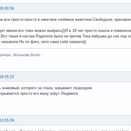
20:40:56
ож все просто-просто в нике-мое любимое животное.Свободное, красивое
щет имени-его тоже можно выбрать)))Я в 18 лет просто пошла и поменяла
.Вот такая я наглая.Родители были не против.Тока бабушка до сих пор по
е называли.Но по фигу, зато сама себя назвала))
рнешь...Вольному Воля!..
18:05:33
ь знакомый, которого за глаза, называют людоедом.
ткрывается просто его жену зовут Людмила
13:55:09