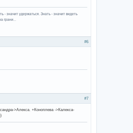
ь - значит удержаться. Знать - значит видеть
а грани...
#6
#7
ксандра->Алекса. +Коноплева ->Калекса-
)