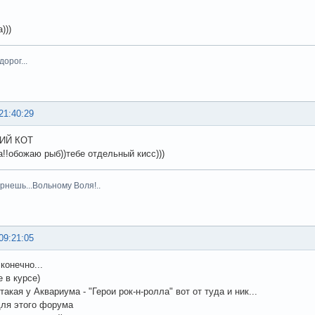
)))
орог...
21:40:29
ИЙ КОТ
а!!обожаю рыб))тебе отдельный кисс)))
рнешь...Вольному Воля!..
09:21:05
конечно...
е в курсе)
такая у Аквариума - "Герои рок-н-ролла" вот от туда и ник...
для этого форума