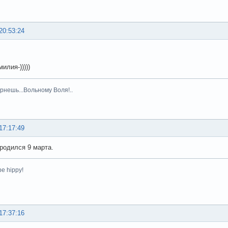
20:53:24
илия-)))))
рнешь...Вольному Воля!..
17:17:49
 родился 9 марта.
be hippy!
17:37:16