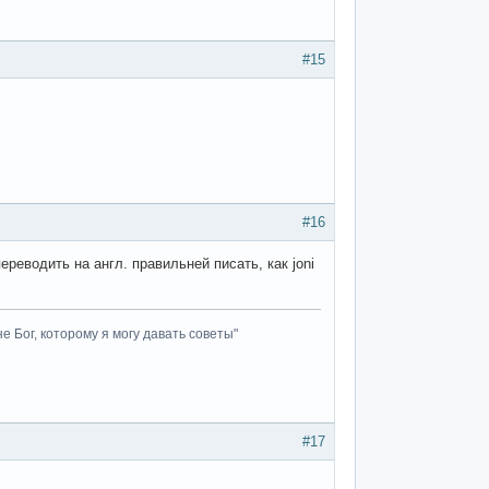
#15
#16
ереводить на англ. правильней писать, как joni
не Бог, которому я могу давать советы"
#17