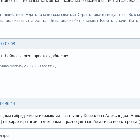
акой есть - Бешеные табуретки...название понравилось, вот и назвалась.
ит ошибаться. Ждать - значит сомневаться. Скрыть - значит испугаться. Всплыт
ь - значит верить в завтра. Пить - значит бить стаканы. Взвыть - значит быть н
09:07:08
ут Лейла а nice просто добвления
но niceleila (2007-07-21 09:08:00)
12:46:14
ощный гибрид имени и фамилии...звать мну Коноплева Александра. Але
Да и характер такой...кляксовый... разноцветные брызги во все стороны=)
орог...