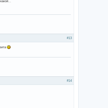
какой...
#13
авита
#14