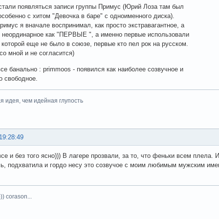
г стали появляться записи группы Примус (Юрий Лоза там был
особенно с хитом "Девочка в баре" с одноименного диска).
римус я вначале воспринимал, как просто экстравагантное, а
- неординарное как "ПЕРВЫЕ ", а именно первые использовали
 которой еще не было в союзе, первые кто пел рок на русском.
со мной и не согласится)
се банально : primmoos - появился как наиболее созвучное и
о свободное.
я идея, чем идейная глупость
19:28:49
се и без того ясно))) В лагере прозвали, за то, что феньки всем плела. 
ь, подхватила и гордо несу это созвучое с моим любимым мужским имен
)) corason...