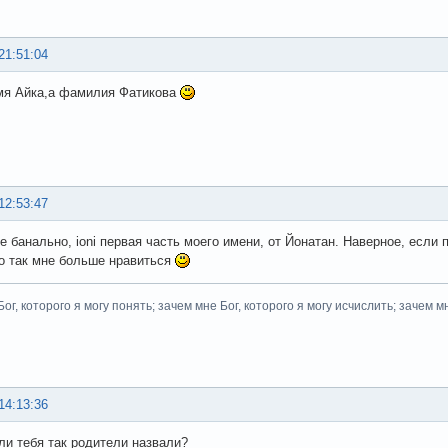
21:51:04
мя Айка,а фамилия Фатикова
12:53:47
е банально, ioni первая часть моего имени, от Йонатан. Наверное, если п
 но так мне больше нравиться
ог, которого я могу понять; зачем мне Бог, которого я могу исчислить; зачем м
14:13:36
ли тебя так родители назвали?