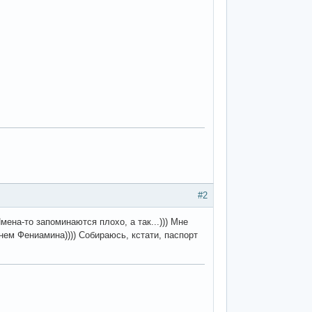
#2
Имена-то запоминаются плохо, а так...))) Мне
ем Фениамина)))) Собираюсь, кстати, паспорт