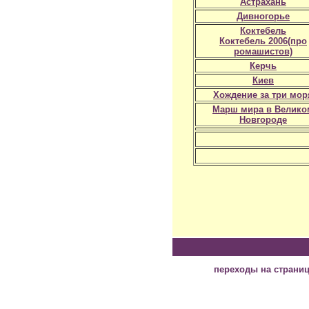
Астрахань
Дивногорье
Коктебель
Коктебель 2006(про
ромашистов)
Керчь
Киев
Хождение за три мор
Марш мира в Велико
Новгороде
переходы на страни