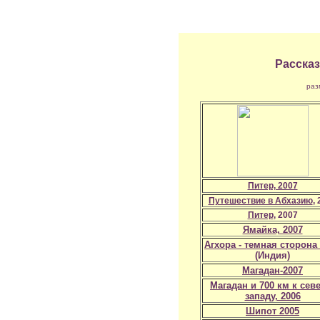
Рассказ
раз
Питер, 2007
Путешествие в Абхазию
,
Питер
, 2007
Ямайка, 2007
Агхора - темная сторона
(Индия)
Магадан-2007
Магадан и 700 км к сев
западу, 2006
Шипот 2005