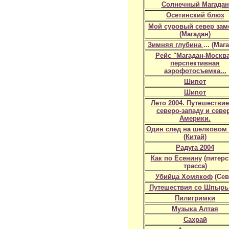
Солнечный Магадан
Осетинский блюз
Мой суровый север заме
(Магадан)
Зимняя глубина
... (Маг
Рейс "Магадан-Москва
перспективная
аэрофотосъемка...
Шипот
Шипот
Лето 2004. Путешествие
северо-западу и севе
Америки.
Один след на шелковом 
(Китай)
Радуга 2004
Как по Есенину
(питерс
трасса)
Убийца Хомякоф
(Сев
Путешествия со Шпыр
Пилигримки
Музыка Алтая
Сахрай