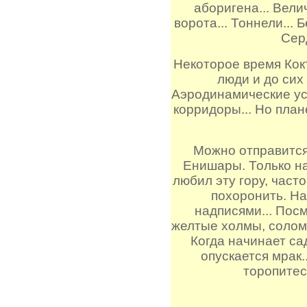
аборигена... Вели
ворота... Тоннели... 
Серд
Некоторое время Кок
люди и до сих 
Аэродинамические у
корридоры... Но пла
Можно отправится 
Енишары. Только на
любил эту гору, част
похоронить. На
надписями... Посм
желтые холмы, солом
Когда начинает са
опускается мрак.
торопитесь