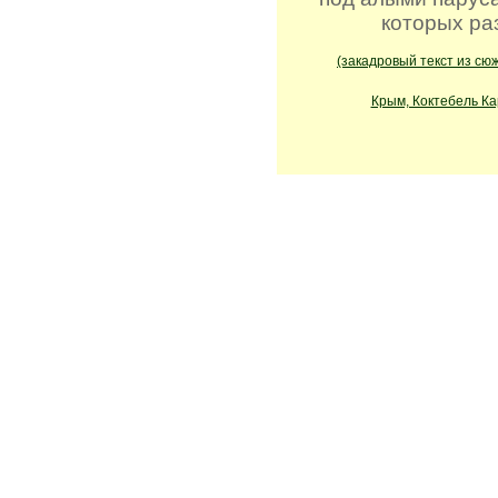
которых раз
(закадровый текст из сюж
Крым, Коктебель Ка