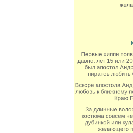
жела
Первые хиппи появ
давно, лет 15 или 2
был апостол Анд
пиратов любить б
Вскоре апостола Андр
любовь к ближнему п
Краю Г
За длинные волос
костюма совсем н
дубинкой или кул
желающего п