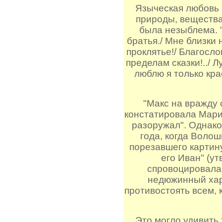
Языческая любовь 
природы, вещества
была незыблема. 
братья./ Мне близки 
проклятье!/ Благослов
пределам сказки!../ Лу
люблю я только крас
"Макс на вражду с
констатировала Марин
разоружал". Однако
года, когда Волош
порезавшего картин
его Иван" (ут
спровоцировала 
недюжинный хар
противостоять всем, 
Это могло удивить т