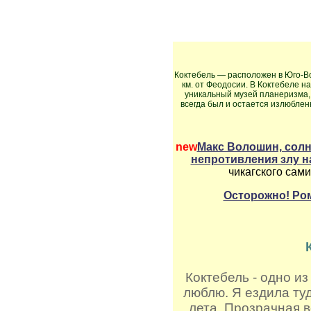
Коктебель — расположен в Юго-Во
км. от Феодосии. В Коктебеле 
уникальный музей планеризма,
всегда был и остается излюбле
new
Макс Волошин, солн
непротивления злу н
чикагского сами
Осторожно! Ро
Коктебель - одно из
люблю. Я ездила туд
лета. Прозрачная в