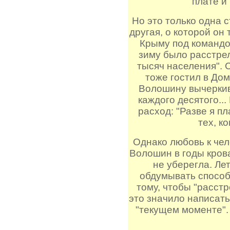
плате и
Но это только одна 
другая, о которой он
Крыму под командо
зиму было расстрел
тысяч населения". 
тоже гостил в До
Волошину вычеркив
каждого десятого...
расход: "Разве я пл
тех, ко
Однако любовь к чел
Волошин в годы крова
не уберегла. Ле
обдумывать способ
тому, чтобы "расстр
это значило написать
"текущем моменте". 