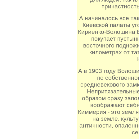
причастность
А начиналось все так
Киевской палаты уг
Кириенко-Волошина 
покупает пустын
восточного подножи
километрах от та
А в 1903 году Волоши
по собственном
средневекового зам
Непритязательные
образом сразу запо
воображают себя
Киммерия - это земля
на земле, куль
античности, опален
се