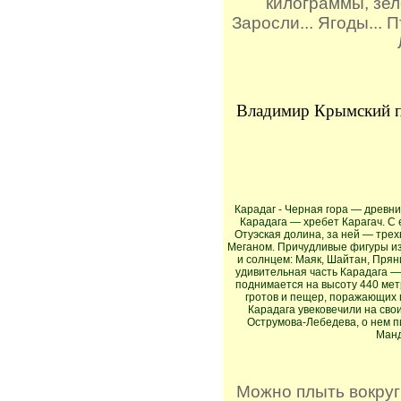
килограммы, зел
Заросли... Ягоды... 
Владимир Крымский п
Карадаг - Черная гора — древний
Карадага — хребет Карагач. С
Отуэская долина, за ней — трех
Меганом. Причудливые фигуры из
и солнцем: Маяк, Шайтан, Прян
удивительная часть Карадага —
поднимается на высоту 440 метр
гротов и пещер, поражающих 
Карадага увековечили на свои
Острумова-Лебедева, о нем пи
Манд
Можно плыть вокруг