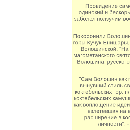
Провидение само
одинокий и бескор
заболел ползучим во
Похоронили Волошина
горы Кучук-Енишары,
Волошинской. "На 
магометанского свято
Волошина, русского 
"Сам Волошин как п
вынувший стиль св
коктебельских гор, п
коктебельских камуш
как воплощение идеи 
взлетевшая на в
расширение в ко
личности", 