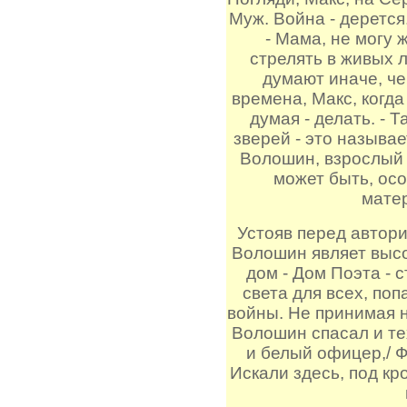
Муж. Война - дерется
- Мама, не могу 
стрелять в живых л
думают иначе, чем
времена, Макс, когда
думая - делать. - 
зверей - это называе
Волошин, взрослый 
может быть, осо
мате
Устояв перед автор
Волошин являет высо
дом - Дом Поэта - 
света для всех, по
войны. Не принимая н
Волошин спасал и тех
и белый офицер,/ 
Искали здесь, под к