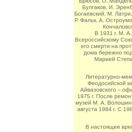
Брюсов, О. Мандельш
Булгаков, И. Эренб
Богаевский, М. Латри,
Р. Фальк, А. Остроум
Кончаловск
В 1931 г. М. 
Всероссийскому Союз
его смерти на про
дома бережно по
Марией Степа
Литературно-мем
Феодосийской ка
Айвазовского – оф
1975 г. После ремон
музей М. А. Волошин
августа 1984 г. С 1
В настоящее вре