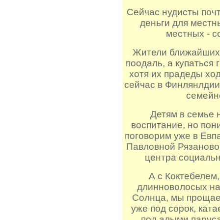
Сейчас нудисты поч
деньги для местны
местных - с
Жители ближайших 
поодаль, а купаться 
хотя их прадеды ход
сейчас в Финлянлдии
семейн
Детям в семье 
воспитание, но пон
поговорим уже в Евп
Павловной Рязаново
центра социаль
А с Коктебелем,
длинноволосых на
Солнца, мы прощаем
уже под сорок, кат
под алыми парус