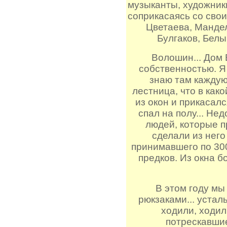
музыканты, художник
соприкасаясь со сво
Цветаева, Манде
Булгаков, Белы
Волошин... Дом
собственностью. Я 
знаю там каждую 
лестница, что в како
из окон и прикасался
спал на полу... Не
людей, которые п
сделали из него
принимавшего по 300
предков. Из окна 
В этом году мы
рюкзаками... устал
ходили, ходил
потрескавшие