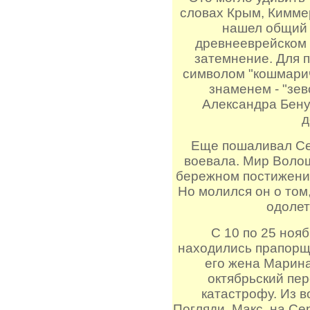
словах Крым, Кимме
нашел общий п
древнееврейском 
затемнение. Для 
символом "кошмарич
знаменем - "зе
Александра Бену
д
Еще пошаливал Се
воевала. Мир Воло
бережном постижении
Но молился он о том,
одолет
С 10 по 25 нояб
находились прапорщ
его жена Марин
октябрьский пе
катастрофу. Из в
Погляди, Макс, на Се