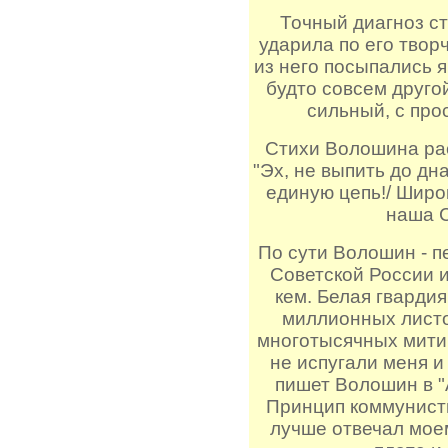
Точный диагноз с
ударила по его творч
из него посыпались я
будто совсем друго
сильный, с про
Стихи Волошина рас
"Эх, не выпить до дн
единую цепь!/ Широ
наша С
По сути Волошин - п
Советской России и
кем. Белая гвардия
миллионных листо
многотысячных митин
не испугали меня и 
пишет Волошин в "
Принцип коммунисти
лучше отвечал мое