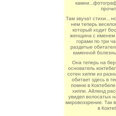
камни...фотограф
прочит
Там звучат стихи... но
нем теперь весело
который ходит бос
женщина с именем 
горами по три ча
раздетые обитатели
каменной болезнью
Она теперь на бер
основатель коктебел
сотен хиппи из разн
обитает здесь в т
помню в Коктебеле 
хиппи. Айленд рас
увидел волосатых н
мировоззрение. Так в
в Кокте