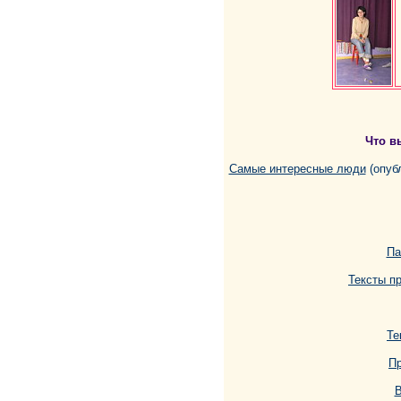
Что в
Cамые интересные люди
(опуб
Па
Тексты п
Те
Пр
В