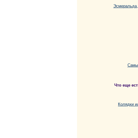
Эсмеральда,
Самы
Что еще ест
Колядки и