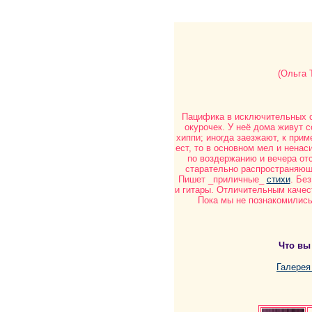
(Ольга 
Пацифика в исключительных с
окурочек. У неё дома живут с
хиппи; иногда заезжают, к прим
ест, то в основном мел и нена
по воздержанию и вечера от
старательно распространяющ
Пишет _приличные_
стихи
. Бе
и гитары. Отличительным качес
Пока мы не познакомились 
Что вы
Галерея