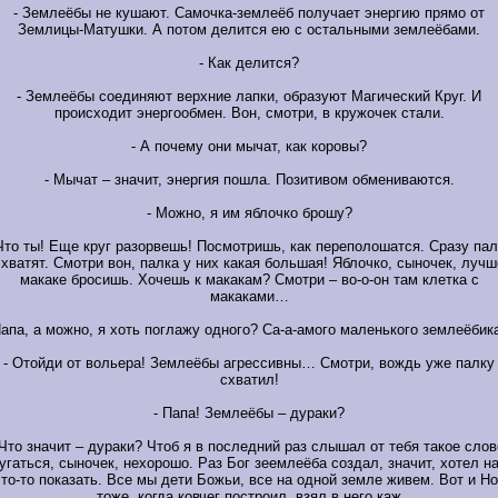
- Землеёбы не кушают. Самочка-землеёб получает энергию прямо от
Землицы-Матушки. А потом делится ею с остальными землеёбами.
- Как делится?
- Землеёбы соединяют верхние лапки, образуют Магический Круг. И
происходит энергообмен. Вон, смотри, в кружочек стали.
- А почему они мычат, как коровы?
- Мычат – значит, энергия пошла. Позитивом обмениваются.
- Можно, я им яблочко брошу?
 Что ты! Еще круг разорвешь! Посмотришь, как переполошатся. Сразу пал
схватят. Смотри вон, палка у них какая большая! Яблочко, сыночек, лучш
макаке бросишь. Хочешь к макакам? Смотри – во-о-он там клетка с
макаками…
Папа, а можно, я хоть поглажу одного? Са-а-амого маленького землеёби
- Отойди от вольера! Землеёбы агрессивны… Смотри, вождь уже палку
схватил!
- Папа! Землеёбы – дураки?
 Что значит – дураки? Чтоб я в последний раз слышал от тебя такое слов
угаться, сыночек, нехорошо. Раз Бог зеемлеёба создал, значит, хотел н
то-то показать. Все мы дети Божьи, все на одной земле живем. Вот и Н
тоже, когда ковчег построил, взял в него каж