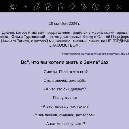
10 октября 2004 г.
Диалог, который мы вам представляем, родился у журналистки города
ржка -
Ольги Тургеневой
- после длительных бесед с Ольгой Пацифер
 Нижнего Тагила, с которой мы, конечно, знакомы лично, но НЕ ГОРДИ
ЗНАКОМСТВОМ.
http://www.livejournal.com/users/paciferman/8528.
Вс", что вы хотели знать о Земле"бах
- Смотри, Папа, а это кто?
- Это, сыночек, землеёбы.
- А что это они делают?
- Почву рыхлят.
- А это голова у них такая?
- У землеёбов, сыночек, нет головы.
- А как же они кушают?