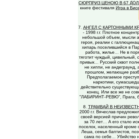
СЮРПРИЗ ЦЕНОЮ В 67 ДО
книге фестиваля
Игра в Бис
7.
АНГЕЛ С КАРТОННЫМИ К
- 1998 г.г. Плотное конце
небольшой объем, мысли а
героя, реалии с галлюцина
хипарь поселившийся в Пар
работа, жилье… Не в поря
тяготит чуждый, цивильный, 
привык… Русский сквот полны
не хиппи, не андеграунд,
прошлом, желающие разбо
Предполагаемое преступ
наркотики, сумасшедш
действительно существующ
конец. Или все же не сов
"ЛАБИРИНТ-РЕВЮ", Прага, бы
8.
ТРАМВАЙ В НЕИЗВЕСТ
2000 г.г. Вячеслав предложи
своей версией причин рево
за 70 лет… А его стало и
поселок, населенный кроме
Леша, семья баптистов, поэ
сама по себе… Убийство не