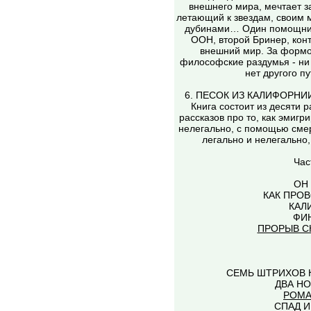
внешнего мира, мечтает з
летающий к звездам, своим 
дубинами… Один помощник
ООН, второй Бринер, кон
внешний мир. За формо
философские раздумья - ни 
нет другого п
6. ПЕСОК ИЗ КАЛИФОРНИИ. Р
Книга состоит из десяти р
рассказов про то, как эмигр
нелегально, с помощью смер
легально и нелегально
Час
ОН
КАК ПРО
КАЛ
ФИН
ПРОРЫВ С
СЕМЬ ШТРИХОВ К
ДВА НО
РОМА
СПАД И