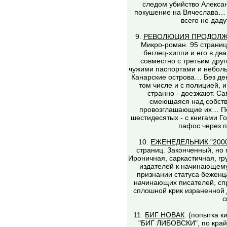
следом убийство Алекса
покушение на Вячеслава… 
всего не даду
9.
РЕВОЛЮЦИЯ ПРОДОЛЖ
Микро-роман. 95 страниц.
беглец-хиппи и его в дв
совместно с третьим друг
чужими паспортами и небол
Канарские острова… Без дене
том числе и с полицией, и
странно - доезжают. С
смеющаяся над собств
провозглашающие их… Пе
шестидесятых - с книгами Г
пафос через п
10.
ЕЖЕНЕДЕЛЬНИК "2000
страниц. Законченный, но 
Ироничная, саркастичная, гр
издателей к начинающем
признании статуса беженц
начинающих писателей, спр
сплошной крик израненной д
с
11.
БИГ НОВАК
. (попытка 
"БИГ ЛИБОВСКИ", по край