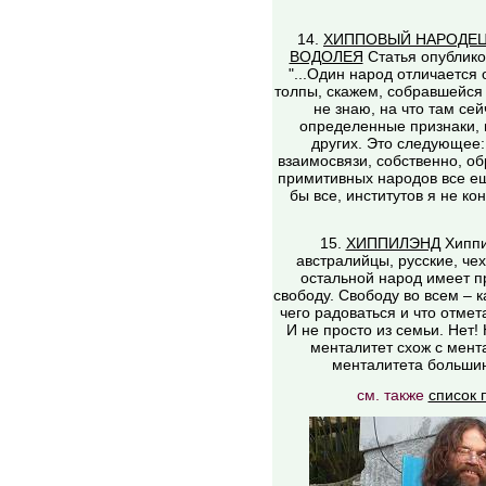
14.
ХИППОВЫЙ НАРОДЕЦ
ВОДОЛЕЯ
Статья опублико
"...Один народ отличается 
толпы, скажем, собравшейся 
не знаю, на что там се
определенные признаки, 
других. Это следующее: 
взаимосвязи, собственно, об
примитивных народов все е
бы все, институтов я не ко
15.
ХИППИЛЭНД
Хиппи
австралийцы, русские, чех
остальной народ имеет п
свободу. Свободу во всем – как
чего радоваться и что отмет
И не просто из семьи. Нет!
менталитет схож с мент
менталитета большинс
см. также
список 