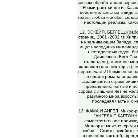
совсем обработанная версия,
Реэмигрант-хиппи из Казах
действительностью в виде з
травы, любви и злобы, сплош
настоящий реализм. Какой
12.
ЭСКЕЙП, БЕГЛЕЦЫ
(рабо
страниц. 2001 -2002 г.г. Хип
на загнивающем Западе, с
ищут наследника миллиарда,
шестидесятых годов, ба
Джинсового Бога Свят
голландец!),огромное мор
карнавал (для некоторых), см
первая часть! Повышенное к
площади романа оправды
скрашивается огромнейшим
проявлениях, наглые и п
сорока с лишним лет не жел
разумного мира взрослы
последняя часть и с н
13.
ФАМА И АНГЕЛ
. Микро-р
"АНГЕЛА С КАРТОНН
самостоятельное произвед
Маллорке мечется среди в
любви… Сквоты, джойнты, с
творчества как стеб, френд