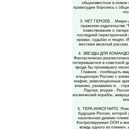
общеизвестное в новом 
правосудие боролись с общес
что
3. НЕТ ГЕРОЕВ… Микро-ро
пражском издательстве "
повествование о лагере
последней перестроечной 
нравах, судьбах и людях. 
местами веселый рассказ 
4. ЗВЕЗДЫ ДЛЯ КОМАНДОРА.
Фантастическо-реалистическ
потерявшегося в советской д
вроде бы прожившего неско
Главное - пообещать ква
ельцинскую Россию с элем
мафии, революционные арми
знакомо, узнаваемо и… стра
Партия, вторая - Росси
космический корабль, живуща
ко
5. ТЕРА ИНКОГНИТО. Роман.
будущем России, которой у
населенная дикими племе
Контролируемая ООН и вне
вождь одного из племен,