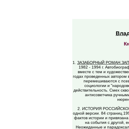
Вла
Кн
1.
ЗАЗАБОРНЫЙ РОМАН.ЗА
1982 - 1994 г. Автобиогра
вместе с тем и художест
годах проведенных автором в
перемешиваются с псе
социологии и "народове
действительность. Смех скво
антисоветчика ручными
нюрен
2. ИСТОРИЯ РОССИЙСКОГ
одной версии. 84 страниц.19
фактов истории и привязана 
на события с другой, 
Неожиданные и парадоксал