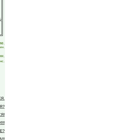
.
ие.
ин.
он.
.
ркс
Я.
Я?
Я!
!!
Е?
!!