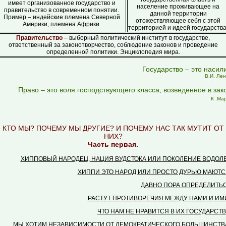
имеет организованное государство и
население проживающее на
правительство в современном понятии.
данной территории
Пример – индейские племена Северной
отожествляющее себя с этой
Америки, племена Африки.
территорией и идеей государства
Правительство
– выборный политический институт в государстве,
ответственный за законотворчество, соблюдение законов и проведение
определенной политики. Энциклопедия мира.
Государство – это насил
В.И. Лен
Право – это воля господствующего класса, возведенное в зак
К .Ма
КТО МЫ? ПОЧЕМУ МЫ ДРУГИЕ? И ПОЧЕМУ НАС ТАК МУТИТ ОТ
НИХ?
Часть первая.
ХИППОВЫЙ НАРОДЕЦ, НАЦИЯ ВУДСТОКА ИЛИ ПОКОЛЕНИЕ ВОДОЛЕ
ХИППИ ЭТО НАРОД ИЛИ ПРОСТО ДУРЬЮ МАЮТС
ДАВНО ПОРА ОПРЕДЕЛИТЬС
РАСТУТ ПРОТИВОРЕЧИЯ МЕЖДУ НАМИ И ИМИ!
ЧТО НАМ НЕ НРАВИТСЯ В ИХ ГОСУДАРСТВ
МЫ ХОТИМ НЕЗАВИСИМОСТИ ОТ ДЕМОКРАТИЧЕСКОГО БОЛЬШИНСТВА!