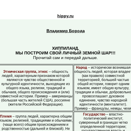
hippy.ru
Владимир Борода
ХИППИЛАНД.
МЫ ПОСТРОИМ СВОЙ ЛИЧНЫЙ ЗЕМНОЙ ШАР!!!
Прочитай сам и передай дальше.
Народ
– исторически возникшая
Этническая группа, этнос
– общность
общность людей, которая владее
людей, характерным признаком которой
(как правило) совместной
являются чувство общественной и
территорией, большей частью
культурной идентичности, выходящие из
общей истории, говорит одним
общего языка, религии, традиций и
языком, имеет общую культуру,
обычаев, общего происхождения и (или)
традиции и обычаи, добровольн
совместной истории. Пример – американцы
провозглашает духовное
(большая часть жителей США), россияне
единение, чувство народной
(жители Российской Федерации).
идентичности (менталитет).
Пример – французы, немцы, чехи
Государство
– властно-
Племя
– группа людей, характерна общим
политический институт,
языком, религией, традициями и обычаями,
суверенный в границах четко
(чаще всего) общим происхождением и
определенной территории;
родственностью (дальней и близкой). Не
государственная власть и