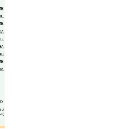
Е.
Е.
Е.
А.
Ы.
А.
О.
Е.
И.
Х.
 И
ик)