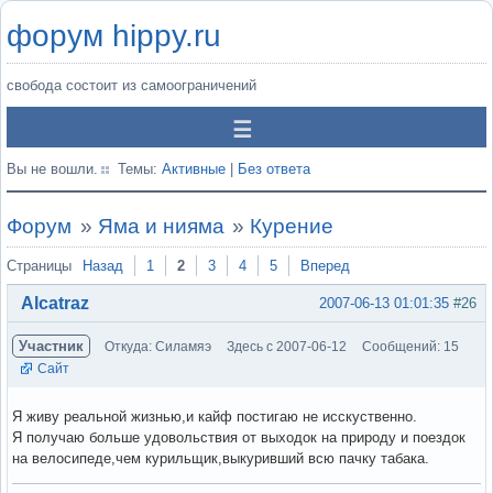
форум hippy.ru
свобода состоит из самоограничений
Вы не вошли.
Темы:
Активные
|
Без ответа
Форум
»
Яма и нияма
»
Курение
Страницы
Назад
1
2
3
4
5
Вперед
Alcatraz
2007-06-13 01:01:35
#26
Участник
Откуда: Силамяэ
Здесь с 2007-06-12
Сообщений: 15
Сайт
Я живу реальной жизнью,и кайф постигаю не исскуственно.
Я получаю больше удовольствия от выходок на природу и поездок
на велосипеде,чем курильщик,выкуривший всю пачку табака.