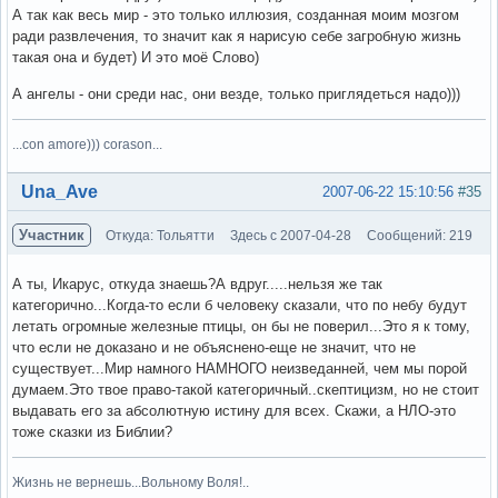
А так как весь мир - это только иллюзия, созданная моим мозгом
ради развлечения, то значит как я нарисую себе загробную жизнь
такая она и будет) И это моё Слово)
А ангелы - они среди нас, они везде, только приглядеться надо)))
...con amore))) corason...
Вне форума
Una_Ave
2007-06-22 15:10:56
#35
Участник
Откуда: Тольятти
Здесь с 2007-04-28
Сообщений: 219
А ты, Икарус, откуда знаешь?А вдруг.....нельзя же так
категорично...Когда-то если б человеку сказали, что по небу будут
летать огромные железные птицы, он бы не поверил...Это я к тому,
что если не доказано и не объяснено-еще не значит, что не
существует...Мир намного НАМНОГО неизведанней, чем мы порой
думаем.Это твое право-такой категоричный..скептицизм, но не стоит
выдавать его за абсолютную истину для всех. Скажи, а НЛО-это
тоже сказки из Библии?
Жизнь не вернешь...Вольному Воля!..