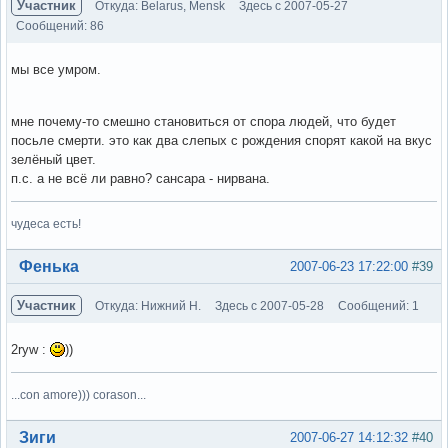
Участник
Откуда: Belarus, Mensk
Здесь с 2007-05-27
Сообщений: 86
мы все умром.
мне почему-то смешно становиться от спора людей, что будет
посьле смерти. это как два слепых с рождения спорят какой на вкус
зелёный цвет.
п.с. а не всё ли равно? сансара - нирвана.
чудеса есть!
Вне форума
Фенька
2007-06-23 17:22:00
#39
Участник
Откуда: Нижний Н.
Здесь с 2007-05-28
Сообщений: 1
2ryw :
))
...con amore))) corason...
Вне форума
Зиги
2007-06-27 14:12:32
#40