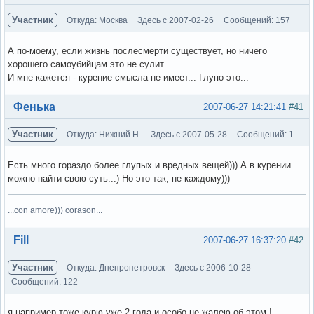
Участник
Откуда: Москва
Здесь с 2007-02-26
Сообщений: 157
А по-моему, если жизнь послесмерти существует, но ничего
хорошего самоубийцам это не сулит.
И мне кажется - курение смысла не имеет... Глупо это...
Вне форума
Фенька
2007-06-27 14:21:41
#41
Участник
Откуда: Нижний Н.
Здесь с 2007-05-28
Сообщений: 1
Есть много гораздо более глупых и вредных вещей))) А в курении
можно найти свою суть...) Но это так, не каждому)))
...con amore))) corason...
Вне форума
Fill
2007-06-27 16:37:20
#42
Участник
Откуда: Днепропетровск
Здесь с 2006-10-28
Сообщений: 122
я например тоже курю уже 2 года и особо не жалею об этом !