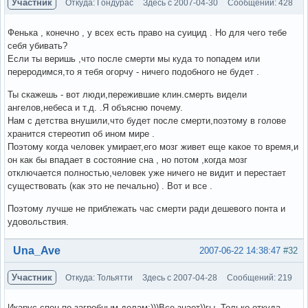
Участник
Откуда: Гондурас
Здесь с 2007-04-30
Сообщений: 428
Фенька , конечно , у всех есть право на суицид . Но для чего тебе
себя убивать?
Если ты веришь ,что после смерти мы куда то попадем или
переродимся,то я тебя огорчу - ничего подобного не будет .
Ты скажешь - вот люди,пережившие клин.смерть видели
ангелов,небеса и т.д. .Я объясню почему.
Нам с детства внушили,что будет после смерти,поэтому в голове
хранится стереотип об ином мире .
Поэтому когда человек умирает,его мозг живет еще какое то время,и
он как бы впадает в состояние сна , но потом ,когда мозг
отключается полностью,человек уже ничего не видит и перестает
существовать (как это не печально) . Вот и все .
Поэтому лучше не приблежать час смерти ради дешевого понта и
удовольствия.
Вне форума
Una_Ave
2007-06-22 14:38:47
#32
Участник
Откуда: Тольятти
Здесь с 2007-04-28
Сообщений: 219
Икарус-спец по загробным делам:)))Все знает))гы. Только откуда,