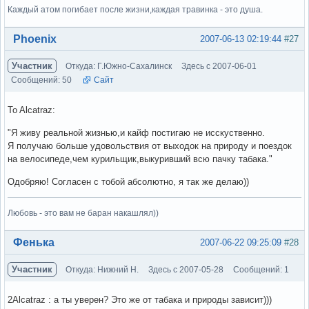
Каждый атом погибает после жизни,каждая травинка - это душа.
Вне форума
Phoenix
2007-06-13 02:19:44
#27
Участник
Откуда: Г.Южно-Сахалинск
Здесь с 2007-06-01
Сообщений: 50
Сайт
To Alcatraz:
"Я живу реальной жизнью,и кайф постигаю не исскуственно.
Я получаю больше удовольствия от выходок на природу и поездок
на велосипеде,чем курильщик,выкуривший всю пачку табака."
Одобряю! Согласен с тобой абсолютно, я так же делаю))
Любовь - это вам не баран накашлял))
Вне форума
Фенька
2007-06-22 09:25:09
#28
Участник
Откуда: Нижний Н.
Здесь с 2007-05-28
Сообщений: 1
2Alcatraz : а ты уверен? Это же от табака и природы зависит)))