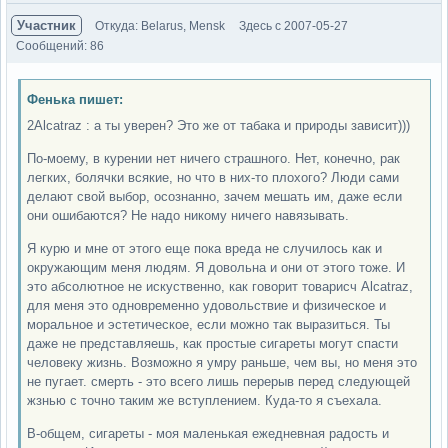
Участник
Откуда: Belarus, Mensk
Здесь с 2007-05-27
Сообщений: 86
Фенька пишет:
2Alcatraz : а ты уверен? Это же от табака и природы зависит)))
По-моему, в курении нет ничего страшного. Нет, конечно, рак
легких, болячки всякие, но что в них-то плохого? Люди сами
делают свой выбор, осознанно, зачем мешать им, даже если
они ошибаются? Не надо никому ничего навязывать.
Я курю и мне от этого еще пока вреда не случилось как и
окружающим меня людям. Я довольна и они от этого тоже. И
это абсолютное не искуственно, как говорит товарисч Alcatraz,
для меня это одновременно удовольствие и физическое и
моральное и эстетическое, если можно так выразиться. Ты
даже не представляешь, как простые сигареты могут спасти
человеку жизнь. Возможно я умру раньше, чем вы, но меня это
не пугает. смерть - это всего лишь перерыв перед следующей
жзнью с точно таким же вступлением. Куда-то я съехала.
В-общем, сигареты - моя маленькая ежедневная радость и