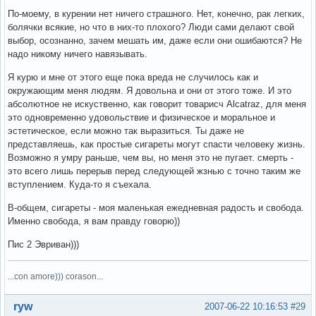
По-моему, в курении нет ничего страшного. Нет, конечно, рак легких,
болячки всякие, но что в них-то плохого? Люди сами делают свой
выбор, осознанно, зачем мешать им, даже если они ошибаются? Не
надо никому ничего навязывать.
Я курю и мне от этого еще пока вреда не случилось как и
окружающим меня людям. Я довольна и они от этого тоже. И это
абсолютное не искуственно, как говорит товарисч Alcatraz, для меня
это одновременно удовольствие и физическое и моральное и
эстетическое, если можно так выразиться. Ты даже не
представляешь, как простые сигареты могут спасти человеку жизнь.
Возможно я умру раньше, чем вы, но меня это не пугает. смерть -
это всего лишь перерыв перед следующей жзнью с точно таким же
вступлением. Куда-то я съехала.
В-общем, сигареты - моя маленькая ежедневная радость и свобода.
Именно свобода, я вам правду говорю))
Пис 2 Эвриван)))
...con amore))) corason...
Вне форума
ryw
2007-06-22 10:16:53
#29