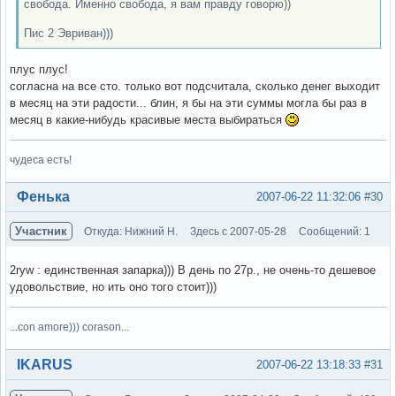
свобода. Именно свобода, я вам правду говорю))
Пис 2 Эвриван)))
плус плус!
согласна на все сто. только вот подсчитала, сколько денег выходит
в месяц на эти радости... блин, я бы на эти суммы могла бы раз в
месяц в какие-нибудь красивые места выбираться
чудеса есть!
Вне форума
Фенька
2007-06-22 11:32:06
#30
Участник
Откуда: Нижний Н.
Здесь с 2007-05-28
Сообщений: 1
2ryw : единственная запарка))) В день по 27р., не очень-то дешевое
удовольствие, но ить оно того стоит)))
...con amore))) corason...
Вне форума
IKARUS
2007-06-22 13:18:33
#31