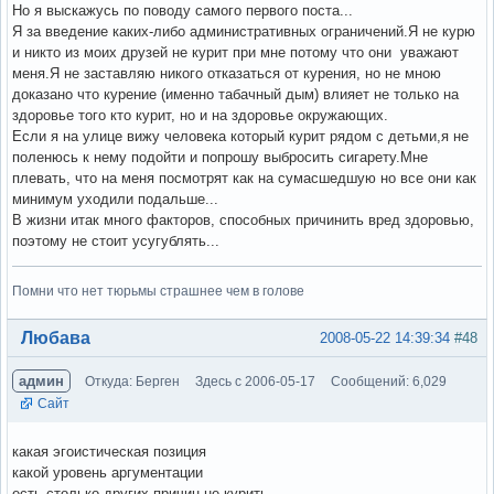
Но я выскажусь по поводу самого первого поста...
Я за введение каких-либо административных ограничений.Я не курю
и никто из моих друзей не курит при мне потому что они уважают
меня.Я не заставляю никого отказаться от курения, но не мною
доказано что курение (именно табачный дым) влияет не только на
здоровье того кто курит, но и на здоровье окружающих.
Если я на улице вижу человека который курит рядом с детьми,я не
поленюсь к нему подойти и попрошу выбросить сигарету.Мне
плевать, что на меня посмотрят как на сумасшедшую но все они как
минимум уходили подальше...
В жизни итак много факторов, способных причинить вред здоровью,
поэтому не стоит усугублять...
Помни что нет тюрьмы страшнее чем в голове
Вне форума
Любава
2008-05-22 14:39:34
#48
админ
Откуда: Берген
Здесь с 2006-05-17
Сообщений: 6,029
Сайт
какая эгоистическая позиция
какой уровень аргументации
есть столько других причин не курить