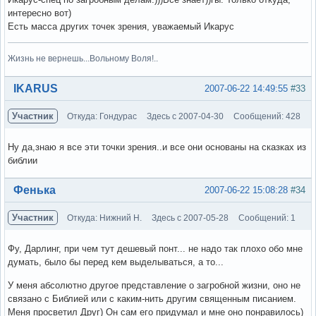
интересно вот)
Есть масса других точек зрения, уважаемый Икарус
Жизнь не вернешь...Вольному Воля!..
Вне форума
IKARUS
2007-06-22 14:49:55
#33
Участник
Откуда: Гондурас
Здесь с 2007-04-30
Сообщений: 428
Ну да,знаю я все эти точки зрения..и все они основаны на сказках из
библии
Вне форума
Фенька
2007-06-22 15:08:28
#34
Участник
Откуда: Нижний Н.
Здесь с 2007-05-28
Сообщений: 1
Фу, Дарлинг, при чем тут дешевый понт... не надо так плохо обо мне
думать, было бы перед кем выделываться, а то...
У меня абсолютно другое представление о загробной жизни, оно не
связано с Библией или с каким-нить другим священным писанием.
Меня просветил Друг) Он сам его придумал и мне оно понравилось)