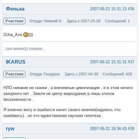
Вне форума
Фенька
2007-06-22 15:31:13
#36
Участник
Откуда: Нижний Н.
Здесь с 2007-05-28
Сообщений: 1
2Una_Ave
))))
...con amore))) corason...
Вне форума
IKARUS
2007-06-22 15:31:31
#37
Участник
Откуда: Гондурас
Здесь с 2007-04-30
Сообщений: 428
НЛО никакие не сказки , а внеземные цивилизации , и в этом ничего
зазорного нет . Земля не центр мироздания,а лишь клочок
бесконечности .
Я конечно могу и ошибатся начет своего мнения(надеюсь что
ошибаюсь) , но это единственная научная гипотеза .
Вне форума
ryw
2007-06-22 19:36:43
#38