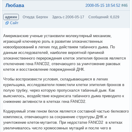
Вне форума
Любава
2008-05-15 18:54:52
#46
админ
Откуда: Берген
Здесь с 2006-05-17
Сообщений: 6,029
Сайт
Американские ученые установили молекулярный механизм,
играющий ключевую роль в развитии злокачественных
новообразований в легких под действием табачного дыма. По
данным исследователей, наиболее вероятной причиной
злокачественного перерождения клеток эпителия бронхов является
отключение гена FANCD2, отвечающего за уничтожение раковых
клеток и восстановление поврежденной ДНК.
Чтобы воспроизвести условия, складывающиеся в легких
курильщика, исследователи поместили клетки эпителия бронхов в
полую трубку, через которую пропускался табачный дым. Как
выяснилось, воздействие конденсата табачного дыма приводило к
снижению активности в клетках гена FANCD2.
Кодируемый этим геном белок является составной частью белкового
комплекса, отвечающего за сохранение структуры ДНК и
уничтожение клеток-мутантов. При недостатке FANCD2 в клетках
увеличивалось число хромосомных мутаций и после чего в