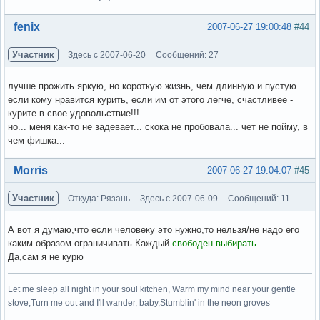
Вне форума
fenix
2007-06-27 19:00:48
#44
Участник
Здесь с 2007-06-20
Сообщений: 27
лучше прожить яркую, но короткую жизнь, чем длинную и пустую...
если кому нравится курить, если им от этого легче, счастливее -
курите в свое удовольствие!!!
но... меня как-то не задевает... скока не пробовала... чет не пойму, в
чем фишка...
Вне форума
Morris
2007-06-27 19:04:07
#45
Участник
Откуда: Рязань
Здесь с 2007-06-09
Сообщений: 11
А вот я думаю,что если человеку это нужно,то нельзя/не надо его
каким образом ограничивать.Каждый
свободен выбирать...
Да,сам я не курю
Let me sleep all night in your soul kitchen, Warm my mind near your gentle
stove,Turn me out and I'll wander, baby,Stumblin' in the neon groves