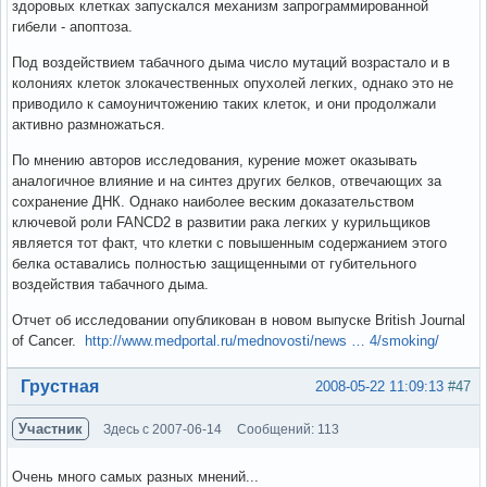
здоровых клетках запускался механизм запрограммированной
гибели - апоптоза.
Под воздействием табачного дыма число мутаций возрастало и в
колониях клеток злокачественных опухолей легких, однако это не
приводило к самоуничтожению таких клеток, и они продолжали
активно размножаться.
По мнению авторов исследования, курение может оказывать
аналогичное влияние и на синтез других белков, отвечающих за
сохранение ДНК. Однако наиболее веским доказательством
ключевой роли FANCD2 в развитии рака легких у курильщиков
является тот факт, что клетки с повышенным содержанием этого
белка оставались полностью защищенными от губительного
воздействия табачного дыма.
Отчет об исследовании опубликован в новом выпуске British Journal
of Cancer.
http://www.medportal.ru/mednovosti/news … 4/smoking/
Вне форума
Грустная
2008-05-22 11:09:13
#47
Участник
Здесь с 2007-06-14
Сообщений: 113
Очень много самых разных мнений...