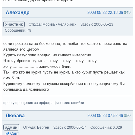
Вне форума
Алехандр
2008-05-22 22:18:06
#49
Участник
Откуда: Москва - Челябинск
Здесь с 2006-05-23
Сообщений: 79
если пространство бесконечно, то любая точка этого пространства
являеся его цетром.
Курить безуслово вредно, но бывает интересно.
Я хочу бросить курить... хочу... хочу... хочу... хочу...
хочу...................... зависимось блин.
Так, что кто не курит пусть не курит, а кто курит пусть решает как
ему быть.
Курящиму человеку не нужны оскорбления от не курящих ему бы
солнышка да ясненького
прошу прощения за орфографические ошибки
Вне форума
Любава
2008-05-23 07:52:46
#50
админ
Откуда: Берген
Здесь с 2006-05-17
Сообщений: 6,029
Сайт