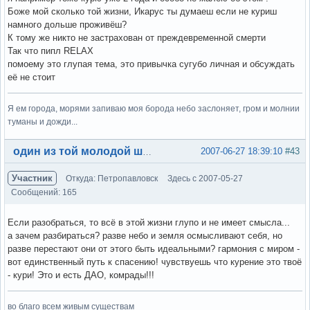
Боже мой сколько той жизни, Икарус ты думаеш если не куриш
намного дольше проживёш?
К тому же никто не застрахован от преждевременной смерти
Так что пипл RELAX
помоему это глупая тема, это привычка сугубо личная и обсуждать
её не стоит
Я ем города, морями запиваю моя борода небо заслоняет, гром и молнии
туманы и дожди...
Вне форума
2007-06-27 18:39:10
#43
один из той молодой шпаны
Участник
Откуда: Петропавловск
Здесь с 2007-05-27
Сообщений: 165
Если разобраться, то всё в этой жизни глупо и не имеет смысла...
а зачем разбираться? разве небо и земля осмысливают себя, но
разве перестают они от этого быть идеальными? гармония с миром -
вот единственный путь к спасению! чувствуешь что курение это твоё
- кури! Это и есть ДАО, комрады!!!
во благо всем живым существам