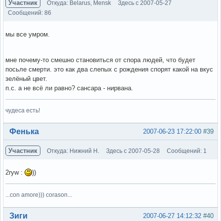
Участник
Откуда: Belarus, Mensk
Здесь с 2007-05-27
Сообщений: 86
мы все умром.
мне почему-то смешно становиться от спора людей, что будет
посьле смерти. это как два слепых с рождения спорят какой на вкус
зелёный цвет.
п.с. а не всё ли равно? сансара - нирвана.
чудеса есть!
Вне форума
Фенька
2007-06-23 17:22:00
#39
Участник
Откуда: Нижний Н.
Здесь с 2007-05-28
Сообщений: 1
2ryw :
))
...con amore))) corason...
Вне форума
Зиги
2007-06-27 14:12:32
#40