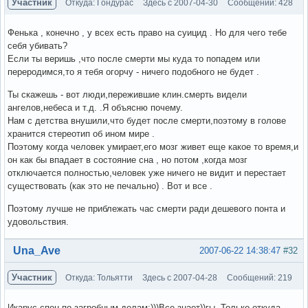
Участник
Откуда: Гондурас
Здесь с 2007-04-30
Сообщений: 428
Фенька , конечно , у всех есть право на суицид . Но для чего тебе
себя убивать?
Если ты веришь ,что после смерти мы куда то попадем или
переродимся,то я тебя огорчу - ничего подобного не будет .
Ты скажешь - вот люди,пережившие клин.смерть видели
ангелов,небеса и т.д. .Я объясню почему.
Нам с детства внушили,что будет после смерти,поэтому в голове
хранится стереотип об ином мире .
Поэтому когда человек умирает,его мозг живет еще какое то время,и
он как бы впадает в состояние сна , но потом ,когда мозг
отключается полностью,человек уже ничего не видит и перестает
существовать (как это не печально) . Вот и все .
Поэтому лучше не приблежать час смерти ради дешевого понта и
удовольствия.
Вне форума
Una_Ave
2007-06-22 14:38:47
#32
Участник
Откуда: Тольятти
Здесь с 2007-04-28
Сообщений: 219
Икарус-спец по загробным делам:)))Все знает))гы. Только откуда,