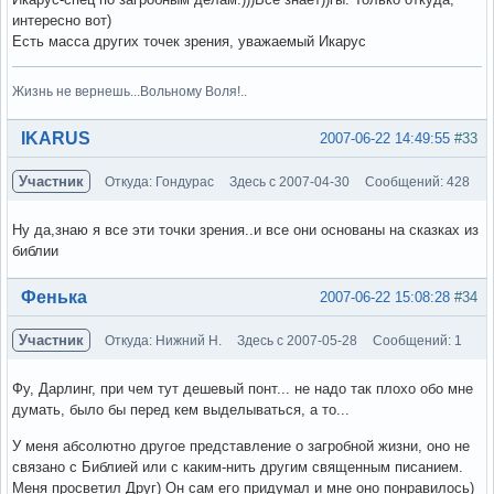
интересно вот)
Есть масса других точек зрения, уважаемый Икарус
Жизнь не вернешь...Вольному Воля!..
Вне форума
IKARUS
2007-06-22 14:49:55
#33
Участник
Откуда: Гондурас
Здесь с 2007-04-30
Сообщений: 428
Ну да,знаю я все эти точки зрения..и все они основаны на сказках из
библии
Вне форума
Фенька
2007-06-22 15:08:28
#34
Участник
Откуда: Нижний Н.
Здесь с 2007-05-28
Сообщений: 1
Фу, Дарлинг, при чем тут дешевый понт... не надо так плохо обо мне
думать, было бы перед кем выделываться, а то...
У меня абсолютно другое представление о загробной жизни, оно не
связано с Библией или с каким-нить другим священным писанием.
Меня просветил Друг) Он сам его придумал и мне оно понравилось)