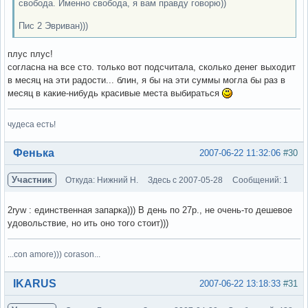
свобода. Именно свобода, я вам правду говорю))
Пис 2 Эвриван)))
плус плус!
согласна на все сто. только вот подсчитала, сколько денег выходит
в месяц на эти радости... блин, я бы на эти суммы могла бы раз в
месяц в какие-нибудь красивые места выбираться
чудеса есть!
Вне форума
Фенька
2007-06-22 11:32:06
#30
Участник
Откуда: Нижний Н.
Здесь с 2007-05-28
Сообщений: 1
2ryw : единственная запарка))) В день по 27р., не очень-то дешевое
удовольствие, но ить оно того стоит)))
...con amore))) corason...
Вне форума
IKARUS
2007-06-22 13:18:33
#31