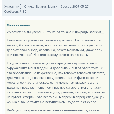
Участник
Откуда: Belarus, Mensk
Здесь с 2007-05-27
Сообщений: 86
Фенька пишет:
2Alcatraz : а ты уверен? Это же от табака и природы зависит)))
По-моему, в курении нет ничего страшного. Нет, конечно, рак
легких, болячки всякие, но что в них-то плохого? Люди сами
делают свой выбор, осознанно, зачем мешать им, даже если
они ошибаются? Не надо никому ничего навязывать.
Я курю и мне от этого еще пока вреда не случилось как и
окружающим меня людям. Я довольна и они от этого тоже. И
это абсолютное не искуственно, как говорит товарисч Alcatraz,
для меня это одновременно удовольствие и физическое и
моральное и эстетическое, если можно так выразиться. Ты
даже не представляешь, как простые сигареты могут спасти
человеку жизнь. Возможно я умру раньше, чем вы, но меня это
не пугает. смерть - это всего лишь перерыв перед следующей
жзнью с точно таким же вступлением. Куда-то я съехала.
В-общем, сигареты - моя маленькая ежедневная радость и