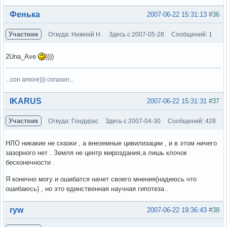
Вне форума
Фенька
2007-06-22 15:31:13
#36
Участник
Откуда: Нижний Н.
Здесь с 2007-05-28
Сообщений: 1
2Una_Ave
))))
...con amore))) corason...
Вне форума
IKARUS
2007-06-22 15:31:31
#37
Участник
Откуда: Гондурас
Здесь с 2007-04-30
Сообщений: 428
НЛО никакие не сказки , а внеземные цивилизации , и в этом ничего
зазорного нет . Земля не центр мироздания,а лишь клочок
бесконечности .
Я конечно могу и ошибатся начет своего мнения(надеюсь что
ошибаюсь) , но это единственная научная гипотеза .
Вне форума
ryw
2007-06-22 19:36:43
#38