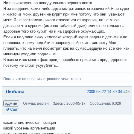
Но я выскажусь по поводу самого первого поста...
Я за введение каких-либо административных ограничений.Я не курю
и никто из моих друзей не курит при мне потому что они уважают
меня.Я не заставляю никого отказаться от курения, но не мною
доказано что курение (именно табачный дым) влияет не только на
здоровье того кто курит, но и на здоровье окружающих.
Если я на улице вижу человека который курит рядом с детьми,я не
поленюсь к нему подойти и попрошу выбросить сигарету.Мне
плевать, что на меня посмотрят как на сумасшедшую но все они как
минимум уходили подальше...
В жизни итак много факторов, способных причинить вред здоровью,
поэтому не стоит усугублять...
Помни что нет тюрьмы страшнее чем в голове
Вне форума
Любава
2008-05-22 14:39:34
#48
админ
Откуда: Берген
Здесь с 2006-05-17
Сообщений: 6,029
Сайт
какая эгоистическая позиция
какой уровень аргументации
есть столько других причин не курить