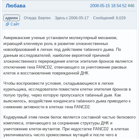
Вне форума
Любава
2008-05-15 18:54:52
#46
админ
Откуда: Берген
Здесь с 2006-05-17
Сообщений: 6,029
Сайт
Американские ученые установили молекулярный механизм,
играющий ключевую роль в развитии злокачественных
новообразований в легких под действием табачного дыма. По
данным исследователей, наиболее вероятной причиной
злокачественного перерождения клеток эпителия бронхов является
отключение гена FANCD2, отвечающего за уничтожение раковых
клеток и восстановление поврежденной ДНК.
Чтобы воспроизвести условия, складывающиеся в легких
курильщика, исследователи поместили клетки эпителия бронхов в
полую трубку, через которую пропускался табачный дым. Как
выяснилось, воздействие конденсата табачного дыма приводило к
снижению активности в клетках гена FANCD2.
Кодируемый этим геном белок является составной частью белкового
комплекса, отвечающего за сохранение структуры ДНК и
уничтожение клеток-мутантов. При недостатке FANCD2 в клетках
увеличивалось число хромосомных мутаций и после чего в