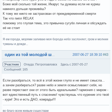
Боже мой сколько той жизни, Икарус ты думаеш если не куриш
намного дольше проживёш?
К тому же никто не застрахован от преждевременной смерти
Так что пипл RELAX
помоему это глупая тема, это привычка сугубо личная и обсуждать
её не стоит
Я ем города, морями запиваю моя борода небо заслоняет, гром и молнии
туманы и дожди...
Вне форума
2007-06-27 18:39:10
#43
один из той молодой шпаны
Участник
Откуда: Петропавловск
Здесь с 2007-05-27
Сообщений: 165
Если разобраться, то всё в этой жизни глупо и не имеет смысла...
а зачем разбираться? разве небо и земля осмысливают себя, но
разве перестают они от этого быть идеальными? гармония с миром -
вот единственный путь к спасению! чувствуешь что курение это твоё
- кури! Это и есть ДАО, комрады!!!
во благо всем живым существам