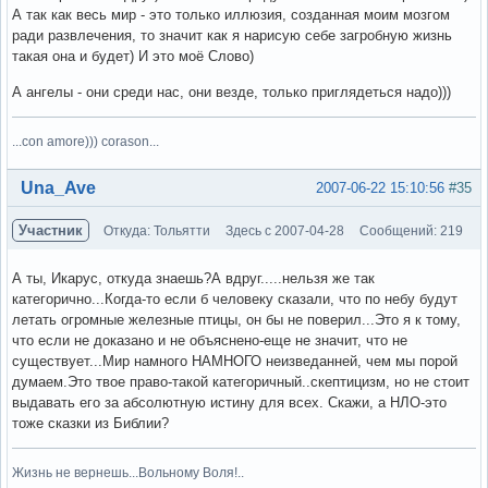
А так как весь мир - это только иллюзия, созданная моим мозгом
ради развлечения, то значит как я нарисую себе загробную жизнь
такая она и будет) И это моё Слово)
А ангелы - они среди нас, они везде, только приглядеться надо)))
...con amore))) corason...
Вне форума
Una_Ave
2007-06-22 15:10:56
#35
Участник
Откуда: Тольятти
Здесь с 2007-04-28
Сообщений: 219
А ты, Икарус, откуда знаешь?А вдруг.....нельзя же так
категорично...Когда-то если б человеку сказали, что по небу будут
летать огромные железные птицы, он бы не поверил...Это я к тому,
что если не доказано и не объяснено-еще не значит, что не
существует...Мир намного НАМНОГО неизведанней, чем мы порой
думаем.Это твое право-такой категоричный..скептицизм, но не стоит
выдавать его за абсолютную истину для всех. Скажи, а НЛО-это
тоже сказки из Библии?
Жизнь не вернешь...Вольному Воля!..