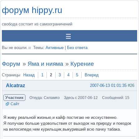
форум hippy.ru
свобода состоит из самоограничений
Вы не вошли.
Темы:
Активные
|
Без ответа
Форум
»
Яма и нияма
»
Курение
Страницы
Назад
1
2
3
4
5
Вперед
Alcatraz
2007-06-13 01:01:35
#26
Участник
Откуда: Силамяэ
Здесь с 2007-06-12
Сообщений: 15
Сайт
Я живу реальной жизнью,и кайф постигаю не исскуственно.
Я получаю больше удовольствия от выходок на природу и поездок
на велосипеде,чем курильщик,выкуривший всю пачку табака.