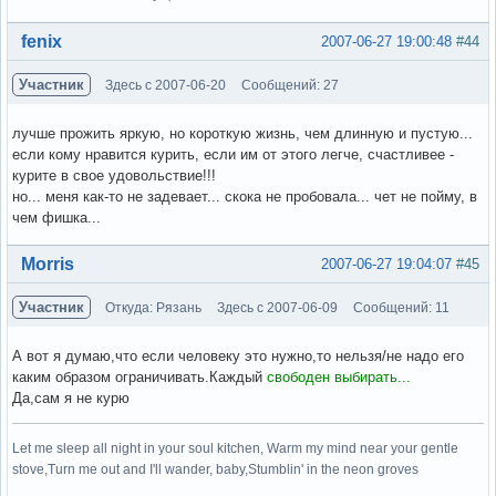
Вне форума
fenix
2007-06-27 19:00:48
#44
Участник
Здесь с 2007-06-20
Сообщений: 27
лучше прожить яркую, но короткую жизнь, чем длинную и пустую...
если кому нравится курить, если им от этого легче, счастливее -
курите в свое удовольствие!!!
но... меня как-то не задевает... скока не пробовала... чет не пойму, в
чем фишка...
Вне форума
Morris
2007-06-27 19:04:07
#45
Участник
Откуда: Рязань
Здесь с 2007-06-09
Сообщений: 11
А вот я думаю,что если человеку это нужно,то нельзя/не надо его
каким образом ограничивать.Каждый
свободен выбирать...
Да,сам я не курю
Let me sleep all night in your soul kitchen, Warm my mind near your gentle
stove,Turn me out and I'll wander, baby,Stumblin' in the neon groves