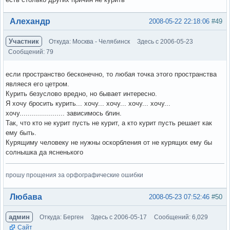
Вне форума
Алехандр
2008-05-22 22:18:06
#49
Участник
Откуда: Москва - Челябинск
Здесь с 2006-05-23
Сообщений: 79
если пространство бесконечно, то любая точка этого пространства
являеся его цетром.
Курить безуслово вредно, но бывает интересно.
Я хочу бросить курить... хочу... хочу... хочу... хочу...
хочу...................... зависимось блин.
Так, что кто не курит пусть не курит, а кто курит пусть решает как
ему быть.
Курящиму человеку не нужны оскорбления от не курящих ему бы
солнышка да ясненького
прошу прощения за орфографические ошибки
Вне форума
Любава
2008-05-23 07:52:46
#50
админ
Откуда: Берген
Здесь с 2006-05-17
Сообщений: 6,029
Сайт