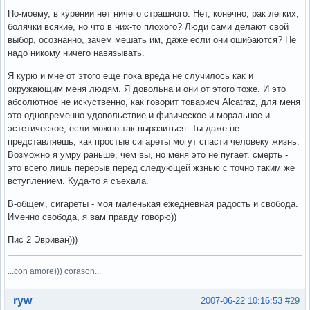
По-моему, в курении нет ничего страшного. Нет, конечно, рак легких,
болячки всякие, но что в них-то плохого? Люди сами делают свой
выбор, осознанно, зачем мешать им, даже если они ошибаются? Не
надо никому ничего навязывать.
Я курю и мне от этого еще пока вреда не случилось как и
окружающим меня людям. Я довольна и они от этого тоже. И это
абсолютное не искуственно, как говорит товарисч Alcatraz, для меня
это одновременно удовольствие и физическое и моральное и
эстетическое, если можно так выразиться. Ты даже не
представляешь, как простые сигареты могут спасти человеку жизнь.
Возможно я умру раньше, чем вы, но меня это не пугает. смерть -
это всего лишь перерыв перед следующей жзнью с точно таким же
вступлением. Куда-то я съехала.
В-общем, сигареты - моя маленькая ежедневная радость и свобода.
Именно свобода, я вам правду говорю))
Пис 2 Эвриван)))
...con amore))) corason...
Вне форума
ryw
2007-06-22 10:16:53
#29