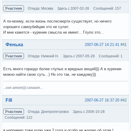
Участник
Откуда: Москва
Здесь с 2007-02-26
Сообщений: 157
А по-моему, если жизнь послесмерти существует, но ничего
хорошего самоубийцам это не сулит.
И мне кажется - курение смысла не имеет... Глупо это...
Вне форума
Фенька
2007-06-27 14:21:41
#41
Участник
Откуда: Нижний Н.
Здесь с 2007-05-28
Сообщений: 1
Есть много гораздо более глупых и вредных вещей))) А в курении
можно найти свою суть...) Но это так, не каждому)))
...con amore))) corason...
Вне форума
Fill
2007-06-27 16:37:20
#42
Участник
Откуда: Днепропетровск
Здесь с 2006-10-28
Сообщений: 122
я например тоже курю уже 2 года и особо не жалею об этом !