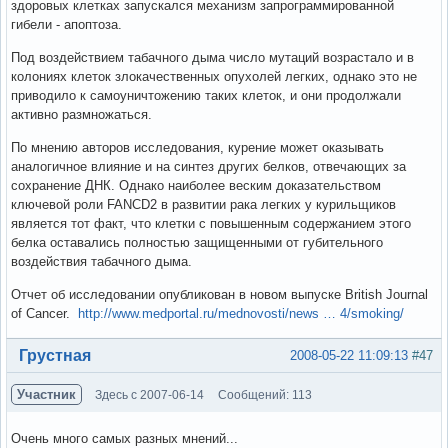
здоровых клетках запускался механизм запрограммированной
гибели - апоптоза.
Под воздействием табачного дыма число мутаций возрастало и в
колониях клеток злокачественных опухолей легких, однако это не
приводило к самоуничтожению таких клеток, и они продолжали
активно размножаться.
По мнению авторов исследования, курение может оказывать
аналогичное влияние и на синтез других белков, отвечающих за
сохранение ДНК. Однако наиболее веским доказательством
ключевой роли FANCD2 в развитии рака легких у курильщиков
является тот факт, что клетки с повышенным содержанием этого
белка оставались полностью защищенными от губительного
воздействия табачного дыма.
Отчет об исследовании опубликован в новом выпуске British Journal
of Cancer.
http://www.medportal.ru/mednovosti/news … 4/smoking/
Вне форума
Грустная
2008-05-22 11:09:13
#47
Участник
Здесь с 2007-06-14
Сообщений: 113
Очень много самых разных мнений...