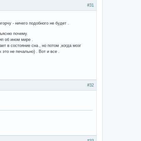
#31
орчу - ничего подобного не будет .
бъясню почему.
ип об ином мире .
ет в состояние сна , но потом ,когда мозг
это не печально) . Вот и все .
#32
#33