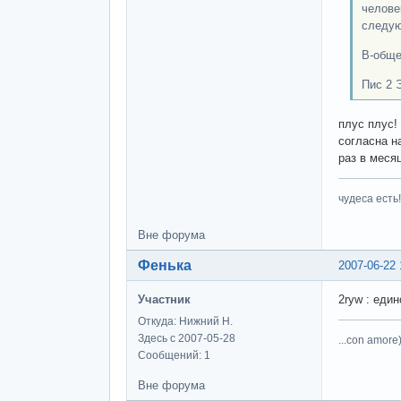
челове
следую
В-обще
Пис 2 Э
плус плус!
согласна н
раз в меся
чудеса есть!
Вне форума
Фенька
2007-06-22 
Участник
2ryw : един
Откуда: Нижний Н.
Здесь с 2007-05-28
...con amore)
Сообщений: 1
Вне форума