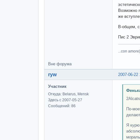
эстетическ
Возможно я
же вступле
В-общем, с
Пис 2 Эврив
...con amore)
Вне форума
ryw
2007-06-22 
Участник
Феньк
Откуда: Belarus, Mensk
2Alcatr
Здесь с 2007-05-27
Сообщений: 86
По-мое
делают
Я курю
абсолю
мораль