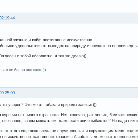
02:19:44
альной жизнью,и кайф постигаю не исскуственно.
больше удовольствия от выходок на природу и поездок на велосипеде,ч
огласен с тобой абсолютно, я так же делаю))
о вам не баран накашлял))
09:25:09
 а ты уверен? Это же от табака и природы зависит)))
в курении нет ничего страшного. Нет, конечно, рак легких, болячки всяки
, осознанно, зачем мешать им, даже если они ошибаются? Не надо нико
не от этого еще пока вреда не случилось как и окружающим меня людям.
 не искуственно, как говорит товарисч Alcatraz, для меня это одноврем