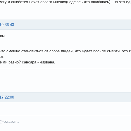
могу и ошибатся начет своего мнения(надеюсь что ошибаюсь) , но это ед
19:36:43
ом.
-то смешно становиться от спора людей, что будет посьле смерти. это к
ет.
сё ли равно? сансара - нирвана.
17:22:00
)) corason...