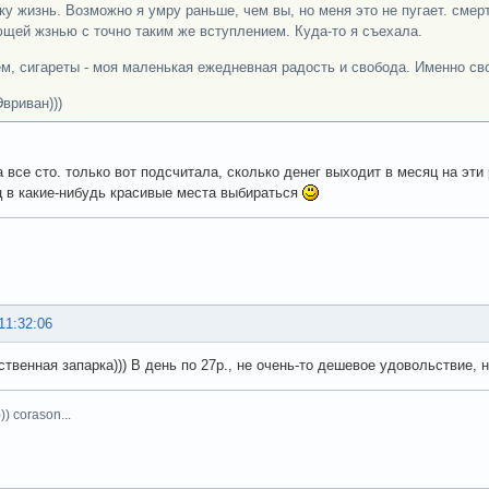
ку жизнь. Возможно я умру раньше, чем вы, но меня это не пугает. смер
щей жзнью с точно таким же вступлением. Куда-то я съехала.
м, сигареты - моя маленькая ежедневная радость и свобода. Именно сво
вриван)))
а все сто. только вот подсчитала, сколько денег выходит в месяц на эти 
ц в какие-нибудь красивые места выбираться
11:32:06
ственная запарка))) В день по 27р., не очень-то дешевое удовольствие, но
)) corason...