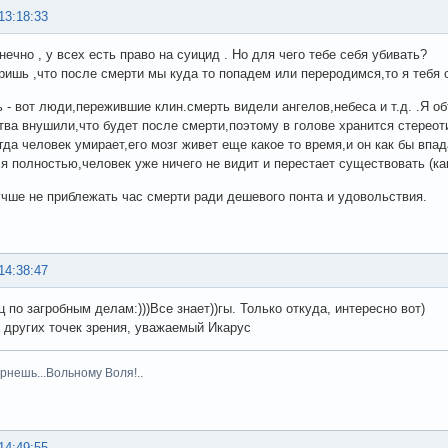
13:18:33
нечно , у всех есть право на суицид . Но для чего тебе себя убивать?
ришь ,что после смерти мы куда то попадем или переродимся,то я тебя ог
 - вот люди,пережившие клин.смерть видели ангелов,небеса и т.д. .Я о
тва внушили,что будет после смерти,поэтому в голове хранится стереот
да человек умирает,его мозг живет еще какое то время,и он как бы впада
я полностью,человек уже ничего не видит и перестает существовать (как 
чше не приблежать час смерти ради дешевого понта и удовольствия.
14:38:47
 по загробным делам:)))Все знает))гы. Только откуда, интересно вот)
 других точек зрения, уважаемый Икарус
рнешь...Вольному Воля!..
14:49:55