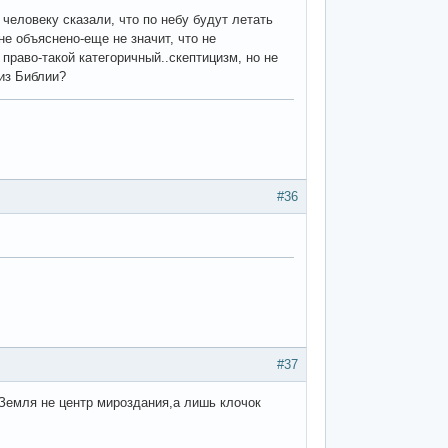
б человеку сказали, что по небу будут летать
не объяснено-еще не значит, что не
раво-такой категоричный..скептицизм, но не
 из Библии?
#36
#37
. Земля не центр мироздания,а лишь клочок