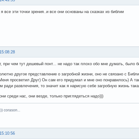
я все эти точки зрения..и все они основаны на сказках из библии
15:08:28
г, при чем тут дешевый понт... не надо так плохо обо мне думать, было б
олютно другое представление о загробной жизни, оно не связано с Библ
Меня просветил Друг) Он сам его придумал и мне оно понравилось) А так
м ради развлечения, то значит как я нарисую себе загробную жизнь така
они среди нас, они везде, только приглядеться надо)))
)) corason...
15:10:56