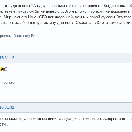
с, откуда знаешь?А вдруг.....нельзя же так категорично...Когда-то если 
елезные птицы, он бы не поверил...Это я к тому, что если не доказано и 
...Мир намного НАМНОГО неизведанней, чем мы порой думаем.Это твое п
вать его за абсолютную истину для всех. Скажи, а НЛО-это тоже сказки
рнешь...Вольному Воля!..
15:31:13
))))
)) corason...
15:31:31
е не сказки , а внеземные цивилизации , и в этом ничего зазорного нет 
сти .