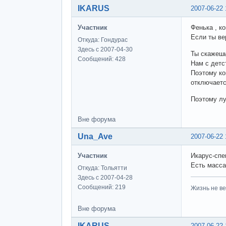
IKARUS
2007-06-22 
Участник
Фенька , ко
Если ты ве
Откуда: Гондурас
Здесь с 2007-04-30
Ты скажешь
Сообщений: 428
Нам с детс
Поэтому ког
отключаетс
Поэтому лу
Вне форума
Una_Ave
2007-06-22 
Участник
Икарус-спец
Есть масса
Откуда: Тольятти
Здесь с 2007-04-28
Сообщений: 219
Жизнь не ве
Вне форума
IKARUS
2007-06-22 