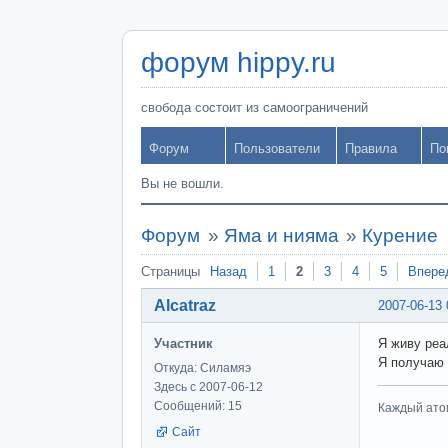
форум hippy.ru
свобода состоит из самоограничений
Форум
Пользователи
Правила
По
Вы не вошли.
Форум
»
Яма и нияма
»
Курение
Страницы
Назад
1
2
3
4
5
Впере
Alcatraz
2007-06-13 
Участник
Я живу реа
Я получаю 
Откуда: Силамяэ
Здесь с 2007-06-12
Сообщений: 15
Каждый атом
Сайт