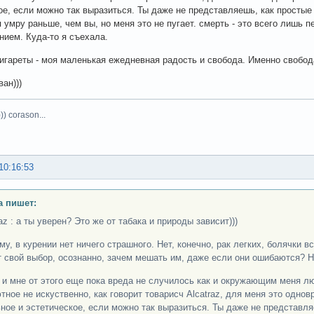
ое, если можно так выразиться. Ты даже не представляешь, как простые
 умру раньше, чем вы, но меня это не пугает. смерть - это всего лишь
нием. Куда-то я съехала.
игареты - моя маленькая ежедневная радость и свобода. Именно свобода
ан)))
)) corason...
10:16:53
а пишет:
az : а ты уверен? Это же от табака и природы зависит)))
му, в курении нет ничего страшного. Нет, конечно, рак легких, болячки в
 свой выбор, осознанно, зачем мешать им, даже если они ошибаются? Н
 и мне от этого еще пока вреда не случилось как и окружающим меня люд
тное не искуственно, как говорит товарисч Alcatraz, для меня это одно
ное и эстетическое, если можно так выразиться. Ты даже не представля