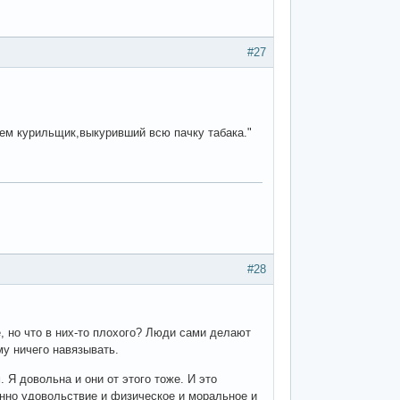
#27
ем курильщик,выкуривший всю пачку табака."
#28
е, но что в них-то плохого? Люди сами делают
му ничего навязывать.
 Я довольна и они от этого тоже. И это
енно удовольствие и физическое и моральное и