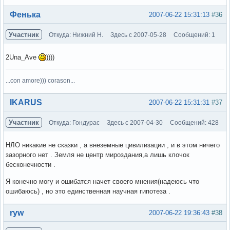
Вне форума
Фенька
2007-06-22 15:31:13
#36
Участник
Откуда: Нижний Н.
Здесь с 2007-05-28
Сообщений: 1
2Una_Ave
))))
...con amore))) corason...
Вне форума
IKARUS
2007-06-22 15:31:31
#37
Участник
Откуда: Гондурас
Здесь с 2007-04-30
Сообщений: 428
НЛО никакие не сказки , а внеземные цивилизации , и в этом ничего
зазорного нет . Земля не центр мироздания,а лишь клочок
бесконечности .
Я конечно могу и ошибатся начет своего мнения(надеюсь что
ошибаюсь) , но это единственная научная гипотеза .
Вне форума
ryw
2007-06-22 19:36:43
#38