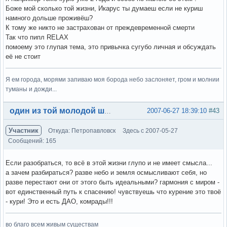
Боже мой сколько той жизни, Икарус ты думаеш если не куриш
намного дольше проживёш?
К тому же никто не застрахован от преждевременной смерти
Так что пипл RELAX
помоему это глупая тема, это привычка сугубо личная и обсуждать
её не стоит
Я ем города, морями запиваю моя борода небо заслоняет, гром и молнии
туманы и дожди...
Вне форума
2007-06-27 18:39:10
#43
один из той молодой шпаны
Участник
Откуда: Петропавловск
Здесь с 2007-05-27
Сообщений: 165
Если разобраться, то всё в этой жизни глупо и не имеет смысла...
а зачем разбираться? разве небо и земля осмысливают себя, но
разве перестают они от этого быть идеальными? гармония с миром -
вот единственный путь к спасению! чувствуешь что курение это твоё
- кури! Это и есть ДАО, комрады!!!
во благо всем живым существам