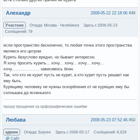
Вне форума
Алехандр
2008-05-22 22:18:06
#49
Участник
Откуда: Москва - Челябинск
Здесь с 2006-05-23
Сообщений: 79
если пространство бесконечно, то любая точка этого пространства
являеся его цетром.
Курить безуслово вредно, но бывает интересно.
Я хочу бросить курить... хочу... хочу... хочу... хочу...
хочу...................... зависимось блин.
Так, что кто не курит пусть не курит, а кто курит пусть решает как
ему быть.
Курящиму человеку не нужны оскорбления от не курящих ему бы
солнышка да ясненького
прошу прощения за орфографические ошибки
Вне форума
Любава
2008-05-23 07:52:46
#50
админ
Откуда: Берген
Здесь с 2006-05-17
Сообщений: 6,029
Сайт