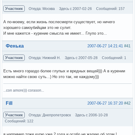
Участник
Откуда: Москва
Здесь с 2007-02-26
Сообщений: 157
А по-моему, если жизнь послесмерти существует, но ничего
хорошего самоубийцам это не сулит.
И мне кажется - курение смысла не имеет... Глупо это...
Вне форума
Фенька
2007-06-27 14:21:41
#41
Участник
Откуда: Нижний Н.
Здесь с 2007-05-28
Сообщений: 1
Есть много гораздо более глупых и вредных вещей))) А в курении
можно найти свою суть...) Но это так, не каждому)))
...con amore))) corason...
Вне форума
Fill
2007-06-27 16:37:20
#42
Участник
Откуда: Днепропетровск
Здесь с 2006-10-28
Сообщений: 122
я например тоже курю уже 2 года и особо не жалею об этом !