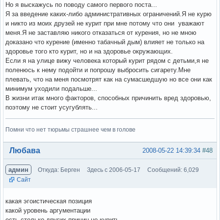
Но я выскажусь по поводу самого первого поста...
Я за введение каких-либо административных ограничений.Я не курю
и никто из моих друзей не курит при мне потому что они уважают
меня.Я не заставляю никого отказаться от курения, но не мною
доказано что курение (именно табачный дым) влияет не только на
здоровье того кто курит, но и на здоровье окружающих.
Если я на улице вижу человека который курит рядом с детьми,я не
поленюсь к нему подойти и попрошу выбросить сигарету.Мне
плевать, что на меня посмотрят как на сумасшедшую но все они как
минимум уходили подальше...
В жизни итак много факторов, способных причинить вред здоровью,
поэтому не стоит усугублять...
Помни что нет тюрьмы страшнее чем в голове
Вне форума
Любава
2008-05-22 14:39:34
#48
админ
Откуда: Берген
Здесь с 2006-05-17
Сообщений: 6,029
Сайт
какая эгоистическая позиция
какой уровень аргументации
есть столько других причин не курить