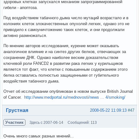
здоровых клетках запускался механизм запрограммированной
гибели - апоптоза.
Под воздействием табачного дыма число мутаций возрастало и в
колониях клеток злокачественных опухолей легких, однако это не
приводило к самоуничтожению таких клеток, и они продолжали
активно размножаться.
По мнению авторов исследования, курение может оказывать
аналогичное влияние и на синтез других белков, отвечающих за
сохранение ДНК. Однако наиболее веским доказательством
ключевой роли FANCD2 в развитии рака легких у курильщиков
является тот факт, что клетки с повышенным содержанием этого
белка оставались полностью защищенными от губительного
воздействия табачного дыма.
Отчет об исследовании опубликован в новом выпуске British Journal
of Cancer.
http://www.medportal.ru/mednovosti/news … 4/smoking/
Вне форума
Грустная
2008-05-22 11:09:13
#47
Участник
Здесь с 2007-06-14
Сообщений: 113
Очень много самых разных мнений...