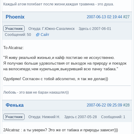
Каждый атом погибает после жизни,каждая травинка - это душа.
Вне форума
Phoenix
2007-06-13 02:19:44
#27
Участник
Откуда: Г.Южно-Сахалинск
Здесь с 2007-06-01
Сообщений: 50
Сайт
To Alcatraz:
"Я живу реальной жизнью,и кайф постигаю не исскуственно.
Я получаю больше удовольствия от выходок на природу и поездок
на велосипеде,чем курильщик,выкуривший всю пачку табака."
Одобряю! Согласен с тобой абсолютно, я так же делаю))
Любовь - это вам не баран накашлял))
Вне форума
Фенька
2007-06-22 09:25:09
#28
Участник
Откуда: Нижний Н.
Здесь с 2007-05-28
Сообщений: 1
2Alcatraz : а ты уверен? Это же от табака и природы зависит)))