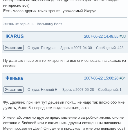
интересно вот)
Есть масса других точек зрения, уважаемый Икарус
Жизнь не вернешь...Вольному Воля!..
Вне форума
IKARUS
2007-06-22 14:49:55
#33
Участник
Откуда: Гондурас
Здесь с 2007-04-30
Сообщений: 428
Ну да,знаю я все эти точки зрения..и все они основаны на сказках из
библии
Вне форума
Фенька
2007-06-22 15:08:28
#34
Участник
Откуда: Нижний Н.
Здесь с 2007-05-28
Сообщений: 1
Фу, Дарлинг, при чем тут дешевый понт... не надо так плохо обо мне
думать, было бы перед кем выделываться, а то...
У меня абсолютно другое представление о загробной жизни, оно не
связано с Библией или с каким-нить другим священным писанием.
Меня просветил Друг) Он сам его придумал и мне оно понравилось)