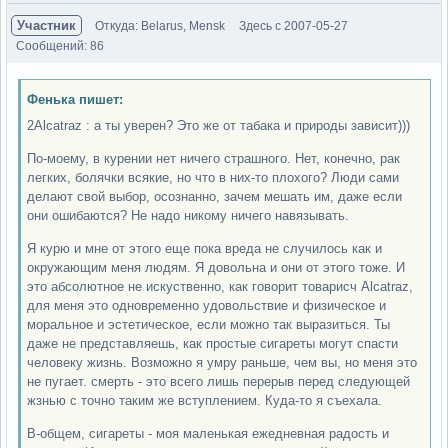
Участник
Откуда: Belarus, Mensk
Здесь с 2007-05-27
Сообщений: 86
Фенька пишет:
2Alcatraz : а ты уверен? Это же от табака и природы зависит)))
По-моему, в курении нет ничего страшного. Нет, конечно, рак
легких, болячки всякие, но что в них-то плохого? Люди сами
делают свой выбор, осознанно, зачем мешать им, даже если
они ошибаются? Не надо никому ничего навязывать.
Я курю и мне от этого еще пока вреда не случилось как и
окружающим меня людям. Я довольна и они от этого тоже. И
это абсолютное не искуственно, как говорит товарисч Alcatraz,
для меня это одновременно удовольствие и физическое и
моральное и эстетическое, если можно так выразиться. Ты
даже не представляешь, как простые сигареты могут спасти
человеку жизнь. Возможно я умру раньше, чем вы, но меня это
не пугает. смерть - это всего лишь перерыв перед следующей
жзнью с точно таким же вступлением. Куда-то я съехала.
В-общем, сигареты - моя маленькая ежедневная радость и