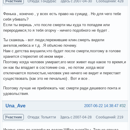
Участник
Откуда: Гондурас
Здесь с 2007-04-30
Сообщений: 428
Фенька , конечно , у всех есть право на суицид . Но для чего тебе
себя убивать?
Если ты веришь ,что после смерти мы куда то попадем или
переродимся,то я тебя огорчу - ничего подобного не будет .
Ты скажешь - вот люди,пережившие клин.смерть видели
ангелов,небеса и т.д. .Я объясню почему.
Нам с детства внушили,что будет после смерти,поэтому в голове
хранится стереотип об ином мире .
Поэтому когда человек умирает,его мозг живет еще какое то время,и
он как бы впадает в состояние сна , но потом ,когда мозг
отключается полностью,человек уже ничего не видит и перестает
существовать (как это не печально) . Вот и все .
Поэтому лучше не приблежать час смерти ради дешевого понта и
удовольствия.
Вне форума
Una_Ave
2007-06-22 14:38:47
#32
Участник
Откуда: Тольятти
Здесь с 2007-04-28
Сообщений: 219
Икарус-спец по загробным делам:)))Все знает))гы. Только откуда,