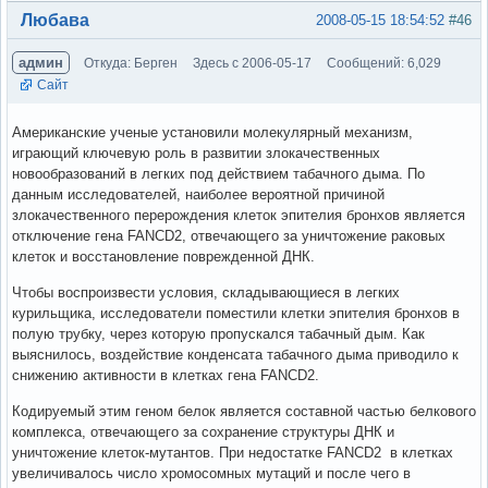
Вне форума
Любава
2008-05-15 18:54:52
#46
админ
Откуда: Берген
Здесь с 2006-05-17
Сообщений: 6,029
Сайт
Американские ученые установили молекулярный механизм,
играющий ключевую роль в развитии злокачественных
новообразований в легких под действием табачного дыма. По
данным исследователей, наиболее вероятной причиной
злокачественного перерождения клеток эпителия бронхов является
отключение гена FANCD2, отвечающего за уничтожение раковых
клеток и восстановление поврежденной ДНК.
Чтобы воспроизвести условия, складывающиеся в легких
курильщика, исследователи поместили клетки эпителия бронхов в
полую трубку, через которую пропускался табачный дым. Как
выяснилось, воздействие конденсата табачного дыма приводило к
снижению активности в клетках гена FANCD2.
Кодируемый этим геном белок является составной частью белкового
комплекса, отвечающего за сохранение структуры ДНК и
уничтожение клеток-мутантов. При недостатке FANCD2 в клетках
увеличивалось число хромосомных мутаций и после чего в