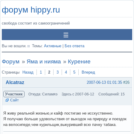
форум hippy.ru
свобода состоит из самоограничений
Вы не вошли.
Темы:
Активные
|
Без ответа
Форум
»
Яма и нияма
»
Курение
Страницы
Назад
1
2
3
4
5
Вперед
Alcatraz
2007-06-13 01:01:35
#26
Участник
Откуда: Силамяэ
Здесь с 2007-06-12
Сообщений: 15
Сайт
Я живу реальной жизнью,и кайф постигаю не исскуственно.
Я получаю больше удовольствия от выходок на природу и поездок
на велосипеде,чем курильщик,выкуривший всю пачку табака.