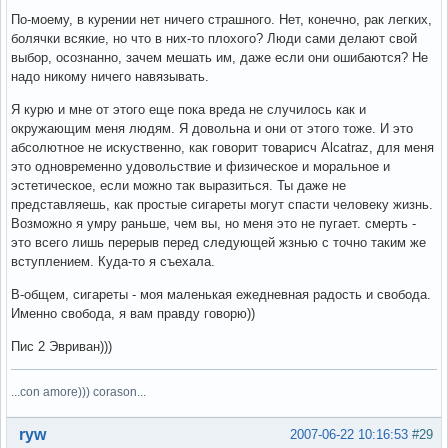
По-моему, в курении нет ничего страшного. Нет, конечно, рак легких,
болячки всякие, но что в них-то плохого? Люди сами делают свой
выбор, осознанно, зачем мешать им, даже если они ошибаются? Не
надо никому ничего навязывать.
Я курю и мне от этого еще пока вреда не случилось как и
окружающим меня людям. Я довольна и они от этого тоже. И это
абсолютное не искуственно, как говорит товарисч Alcatraz, для меня
это одновременно удовольствие и физическое и моральное и
эстетическое, если можно так выразиться. Ты даже не
представляешь, как простые сигареты могут спасти человеку жизнь.
Возможно я умру раньше, чем вы, но меня это не пугает. смерть -
это всего лишь перерыв перед следующей жзнью с точно таким же
вступлением. Куда-то я съехала.
В-общем, сигареты - моя маленькая ежедневная радость и свобода.
Именно свобода, я вам правду говорю))
Пис 2 Эвриван)))
...con amore))) corason...
Вне форума
ryw
2007-06-22 10:16:53
#29