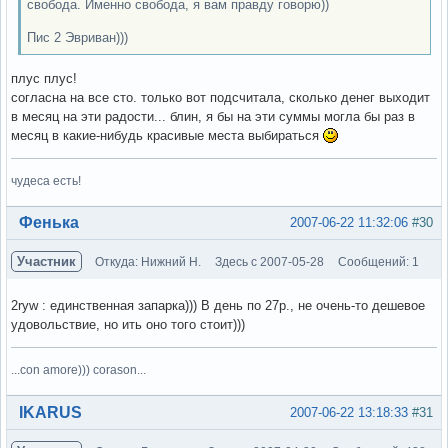
свобода. Именно свобода, я вам правду говорю))
Пис 2 Эвриван)))
плус плус!
согласна на все сто. только вот подсчитала, сколько денег выходит
в месяц на эти радости... блин, я бы на эти суммы могла бы раз в
месяц в какие-нибудь красивые места выбираться
чудеса есть!
Вне форума
Фенька
2007-06-22 11:32:06
#30
Участник
Откуда: Нижний Н.
Здесь с 2007-05-28
Сообщений: 1
2ryw : единственная запарка))) В день по 27р., не очень-то дешевое
удовольствие, но ить оно того стоит)))
...con amore))) corason...
Вне форума
IKARUS
2007-06-22 13:18:33
#31