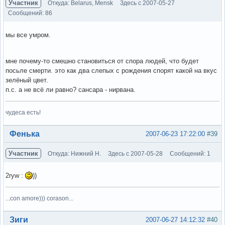
Участник
Откуда: Belarus, Mensk
Здесь с 2007-05-27
Сообщений: 86
мы все умром.
мне почему-то смешно становиться от спора людей, что будет
посьле смерти. это как два слепых с рождения спорят какой на вкус
зелёный цвет.
п.с. а не всё ли равно? сансара - нирвана.
чудеса есть!
Вне форума
Фенька
2007-06-23 17:22:00
#39
Участник
Откуда: Нижний Н.
Здесь с 2007-05-28
Сообщений: 1
2ryw :
))
...con amore))) corason...
Вне форума
Зиги
2007-06-27 14:12:32
#40