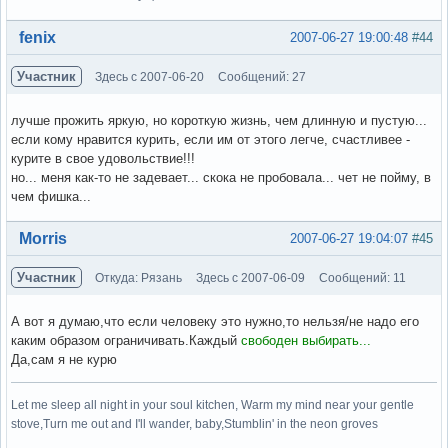
Вне форума
fenix
2007-06-27 19:00:48
#44
Участник
Здесь с 2007-06-20
Сообщений: 27
лучше прожить яркую, но короткую жизнь, чем длинную и пустую...
если кому нравится курить, если им от этого легче, счастливее -
курите в свое удовольствие!!!
но... меня как-то не задевает... скока не пробовала... чет не пойму, в
чем фишка...
Вне форума
Morris
2007-06-27 19:04:07
#45
Участник
Откуда: Рязань
Здесь с 2007-06-09
Сообщений: 11
А вот я думаю,что если человеку это нужно,то нельзя/не надо его
каким образом ограничивать.Каждый
свободен выбирать...
Да,сам я не курю
Let me sleep all night in your soul kitchen, Warm my mind near your gentle
stove,Turn me out and I'll wander, baby,Stumblin' in the neon groves