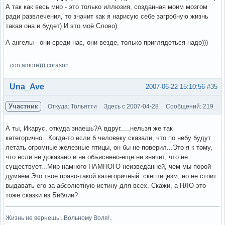
А так как весь мир - это только иллюзия, созданная моим мозгом
ради развлечения, то значит как я нарисую себе загробную жизнь
такая она и будет) И это моё Слово)
А ангелы - они среди нас, они везде, только приглядеться надо)))
...con amore))) corason...
Вне форума
Una_Ave
2007-06-22 15:10:56
#35
Участник
Откуда: Тольятти
Здесь с 2007-04-28
Сообщений: 219
А ты, Икарус, откуда знаешь?А вдруг.....нельзя же так
категорично...Когда-то если б человеку сказали, что по небу будут
летать огромные железные птицы, он бы не поверил...Это я к тому,
что если не доказано и не объяснено-еще не значит, что не
существует...Мир намного НАМНОГО неизведанней, чем мы порой
думаем.Это твое право-такой категоричный..скептицизм, но не стоит
выдавать его за абсолютную истину для всех. Скажи, а НЛО-это
тоже сказки из Библии?
Жизнь не вернешь...Вольному Воля!..