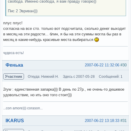
свобода. Именно свобода, я вам правду говорю))
Пис 2 Эвриван)))
плус плус!
согласна на все сто. только вот подсчитала, сколько денег выходит
в месяц на эти радости... блин, я бы на эти суммы могла бы раз в
месяц в какие-нибудь красивые места выбираться
чудеса есть!
Вне форума
Фенька
2007-06-22 11:32:06
#30
Участник
Откуда: Нижний Н.
Здесь с 2007-05-28
Сообщений: 1
2ryw : единственная запарка))) В день по 27р., не очень-то дешевое
удовольствие, но ить оно того стоит)))
...con amore))) corason...
Вне форума
IKARUS
2007-06-22 13:18:33
#31