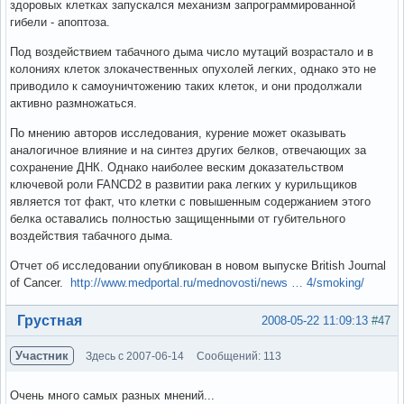
здоровых клетках запускался механизм запрограммированной
гибели - апоптоза.
Под воздействием табачного дыма число мутаций возрастало и в
колониях клеток злокачественных опухолей легких, однако это не
приводило к самоуничтожению таких клеток, и они продолжали
активно размножаться.
По мнению авторов исследования, курение может оказывать
аналогичное влияние и на синтез других белков, отвечающих за
сохранение ДНК. Однако наиболее веским доказательством
ключевой роли FANCD2 в развитии рака легких у курильщиков
является тот факт, что клетки с повышенным содержанием этого
белка оставались полностью защищенными от губительного
воздействия табачного дыма.
Отчет об исследовании опубликован в новом выпуске British Journal
of Cancer.
http://www.medportal.ru/mednovosti/news … 4/smoking/
Вне форума
Грустная
2008-05-22 11:09:13
#47
Участник
Здесь с 2007-06-14
Сообщений: 113
Очень много самых разных мнений...