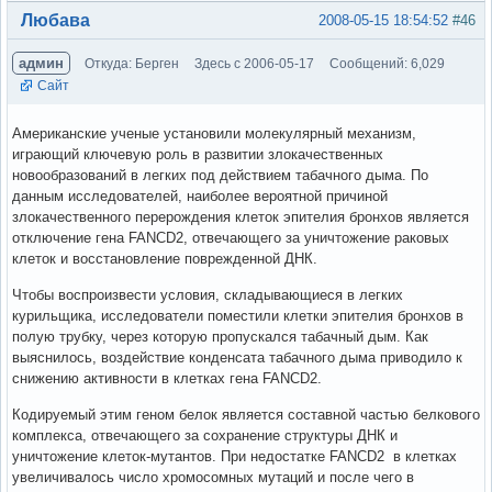
Вне форума
Любава
2008-05-15 18:54:52
#46
админ
Откуда: Берген
Здесь с 2006-05-17
Сообщений: 6,029
Сайт
Американские ученые установили молекулярный механизм,
играющий ключевую роль в развитии злокачественных
новообразований в легких под действием табачного дыма. По
данным исследователей, наиболее вероятной причиной
злокачественного перерождения клеток эпителия бронхов является
отключение гена FANCD2, отвечающего за уничтожение раковых
клеток и восстановление поврежденной ДНК.
Чтобы воспроизвести условия, складывающиеся в легких
курильщика, исследователи поместили клетки эпителия бронхов в
полую трубку, через которую пропускался табачный дым. Как
выяснилось, воздействие конденсата табачного дыма приводило к
снижению активности в клетках гена FANCD2.
Кодируемый этим геном белок является составной частью белкового
комплекса, отвечающего за сохранение структуры ДНК и
уничтожение клеток-мутантов. При недостатке FANCD2 в клетках
увеличивалось число хромосомных мутаций и после чего в