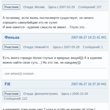
Участник
Откуда: Москва
Здесь с 2007-02-26
Сообщений: 157
А по-моему, если жизнь послесмерти существует, но ничего
хорошего самоубийцам это не сулит.
И мне кажется - курение смысла не имеет... Глупо это...
Вне форума
Фенька
2007-06-27 14:21:41
#41
Участник
Откуда: Нижний Н.
Здесь с 2007-05-28
Сообщений: 1
Есть много гораздо более глупых и вредных вещей))) А в курении
можно найти свою суть...) Но это так, не каждому)))
...con amore))) corason...
Вне форума
Fill
2007-06-27 16:37:20
#42
Участник
Откуда: Днепропетровск
Здесь с 2006-10-28
Сообщений: 122
я например тоже курю уже 2 года и особо не жалею об этом !