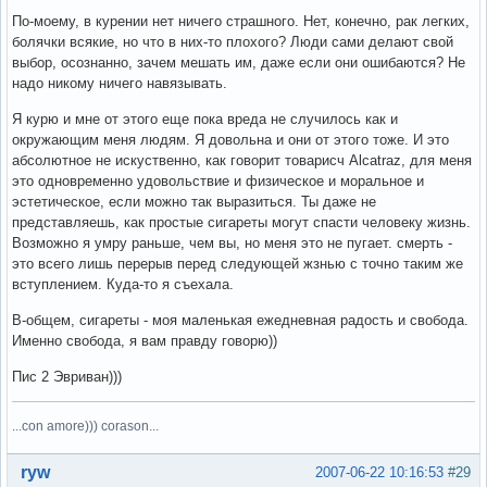
По-моему, в курении нет ничего страшного. Нет, конечно, рак легких,
болячки всякие, но что в них-то плохого? Люди сами делают свой
выбор, осознанно, зачем мешать им, даже если они ошибаются? Не
надо никому ничего навязывать.
Я курю и мне от этого еще пока вреда не случилось как и
окружающим меня людям. Я довольна и они от этого тоже. И это
абсолютное не искуственно, как говорит товарисч Alcatraz, для меня
это одновременно удовольствие и физическое и моральное и
эстетическое, если можно так выразиться. Ты даже не
представляешь, как простые сигареты могут спасти человеку жизнь.
Возможно я умру раньше, чем вы, но меня это не пугает. смерть -
это всего лишь перерыв перед следующей жзнью с точно таким же
вступлением. Куда-то я съехала.
В-общем, сигареты - моя маленькая ежедневная радость и свобода.
Именно свобода, я вам правду говорю))
Пис 2 Эвриван)))
...con amore))) corason...
Вне форума
ryw
2007-06-22 10:16:53
#29