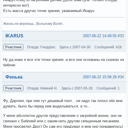
интересно вот)
Есть масса других точек зрения, уважаемый Икарус
Жизнь не вернешь...Вольному Воля!..
Вне форума
IKARUS
2007-06-22 14:49:55
#33
Участник
Откуда: Гондурас
Здесь с 2007-04-30
Сообщений: 428
Ну да,знаю я все эти точки зрения..и все они основаны на сказках из
библии
Вне форума
Фенька
2007-06-22 15:08:28
#34
Участник
Откуда: Нижний Н.
Здесь с 2007-05-28
Сообщений: 1
Фу, Дарлинг, при чем тут дешевый понт... не надо так плохо обо мне
думать, было бы перед кем выделываться, а то...
У меня абсолютно другое представление о загробной жизни, оно не
связано с Библией или с каким-нить другим священным писанием.
Меня просветил Друг) Он сам его придумал и мне оно понравилось)