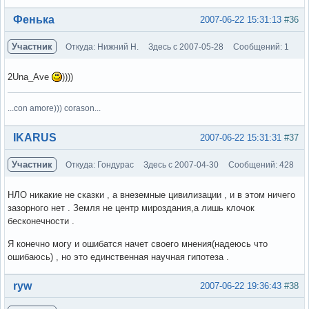
Вне форума
Фенька
2007-06-22 15:31:13
#36
Участник
Откуда: Нижний Н.
Здесь с 2007-05-28
Сообщений: 1
2Una_Ave
))))
...con amore))) corason...
Вне форума
IKARUS
2007-06-22 15:31:31
#37
Участник
Откуда: Гондурас
Здесь с 2007-04-30
Сообщений: 428
НЛО никакие не сказки , а внеземные цивилизации , и в этом ничего
зазорного нет . Земля не центр мироздания,а лишь клочок
бесконечности .
Я конечно могу и ошибатся начет своего мнения(надеюсь что
ошибаюсь) , но это единственная научная гипотеза .
Вне форума
ryw
2007-06-22 19:36:43
#38