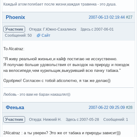
Каждый атом погибает после жизни,каждая травинка - это душа.
Вне форума
Phoenix
2007-06-13 02:19:44
#27
Участник
Откуда: Г.Южно-Сахалинск
Здесь с 2007-06-01
Сообщений: 50
Сайт
To Alcatraz:
"Я живу реальной жизнью,и кайф постигаю не исскуственно.
Я получаю больше удовольствия от выходок на природу и поездок
на велосипеде,чем курильщик,выкуривший всю пачку табака."
Одобряю! Согласен с тобой абсолютно, я так же делаю))
Любовь - это вам не баран накашлял))
Вне форума
Фенька
2007-06-22 09:25:09
#28
Участник
Откуда: Нижний Н.
Здесь с 2007-05-28
Сообщений: 1
2Alcatraz : а ты уверен? Это же от табака и природы зависит)))