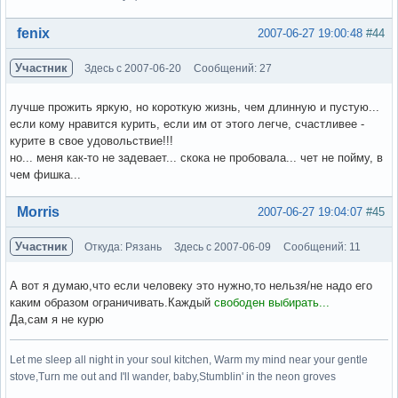
Вне форума
fenix
2007-06-27 19:00:48
#44
Участник
Здесь с 2007-06-20
Сообщений: 27
лучше прожить яркую, но короткую жизнь, чем длинную и пустую...
если кому нравится курить, если им от этого легче, счастливее -
курите в свое удовольствие!!!
но... меня как-то не задевает... скока не пробовала... чет не пойму, в
чем фишка...
Вне форума
Morris
2007-06-27 19:04:07
#45
Участник
Откуда: Рязань
Здесь с 2007-06-09
Сообщений: 11
А вот я думаю,что если человеку это нужно,то нельзя/не надо его
каким образом ограничивать.Каждый
свободен выбирать...
Да,сам я не курю
Let me sleep all night in your soul kitchen, Warm my mind near your gentle
stove,Turn me out and I'll wander, baby,Stumblin' in the neon groves