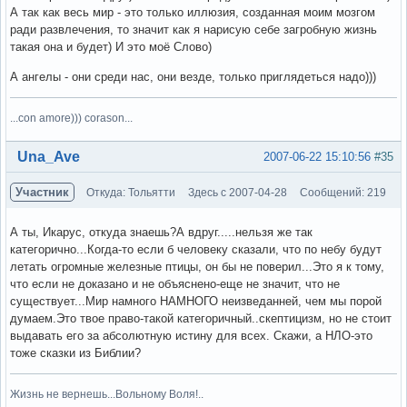
А так как весь мир - это только иллюзия, созданная моим мозгом
ради развлечения, то значит как я нарисую себе загробную жизнь
такая она и будет) И это моё Слово)
А ангелы - они среди нас, они везде, только приглядеться надо)))
...con amore))) corason...
Вне форума
Una_Ave
2007-06-22 15:10:56
#35
Участник
Откуда: Тольятти
Здесь с 2007-04-28
Сообщений: 219
А ты, Икарус, откуда знаешь?А вдруг.....нельзя же так
категорично...Когда-то если б человеку сказали, что по небу будут
летать огромные железные птицы, он бы не поверил...Это я к тому,
что если не доказано и не объяснено-еще не значит, что не
существует...Мир намного НАМНОГО неизведанней, чем мы порой
думаем.Это твое право-такой категоричный..скептицизм, но не стоит
выдавать его за абсолютную истину для всех. Скажи, а НЛО-это
тоже сказки из Библии?
Жизнь не вернешь...Вольному Воля!..