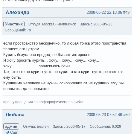
Вне форума
Алехандр
2008-05-22 22:18:06
#49
Участник
Откуда: Москва - Челябинск
Здесь с 2006-05-23
Сообщений: 79
если пространство бесконечно, то любая точка этого пространства
являеся его цетром.
Курить безуслово вредно, но бывает интересно.
Я хочу бросить курить... хочу... хочу... хочу... хочу...
хочу...................... зависимось блин.
Так, что кто не курит пусть не курит, а кто курит пусть решает как
ему быть.
Курящиму человеку не нужны оскорбления от не курящих ему бы
солнышка да ясненького
прошу прощения за орфографические ошибки
Вне форума
Любава
2008-05-23 07:52:46
#50
админ
Откуда: Берген
Здесь с 2006-05-17
Сообщений: 6,029
Сайт