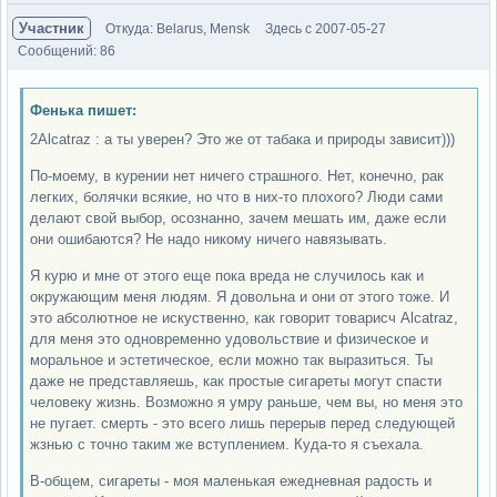
Участник
Откуда: Belarus, Mensk
Здесь с 2007-05-27
Сообщений: 86
Фенька пишет:
2Alcatraz : а ты уверен? Это же от табака и природы зависит)))
По-моему, в курении нет ничего страшного. Нет, конечно, рак
легких, болячки всякие, но что в них-то плохого? Люди сами
делают свой выбор, осознанно, зачем мешать им, даже если
они ошибаются? Не надо никому ничего навязывать.
Я курю и мне от этого еще пока вреда не случилось как и
окружающим меня людям. Я довольна и они от этого тоже. И
это абсолютное не искуственно, как говорит товарисч Alcatraz,
для меня это одновременно удовольствие и физическое и
моральное и эстетическое, если можно так выразиться. Ты
даже не представляешь, как простые сигареты могут спасти
человеку жизнь. Возможно я умру раньше, чем вы, но меня это
не пугает. смерть - это всего лишь перерыв перед следующей
жзнью с точно таким же вступлением. Куда-то я съехала.
В-общем, сигареты - моя маленькая ежедневная радость и