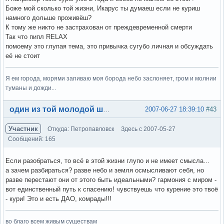
Боже мой сколько той жизни, Икарус ты думаеш если не куриш
намного дольше проживёш?
К тому же никто не застрахован от преждевременной смерти
Так что пипл RELAX
помоему это глупая тема, это привычка сугубо личная и обсуждать
её не стоит
Я ем города, морями запиваю моя борода небо заслоняет, гром и молнии
туманы и дожди...
Вне форума
2007-06-27 18:39:10
#43
один из той молодой шпаны
Участник
Откуда: Петропавловск
Здесь с 2007-05-27
Сообщений: 165
Если разобраться, то всё в этой жизни глупо и не имеет смысла...
а зачем разбираться? разве небо и земля осмысливают себя, но
разве перестают они от этого быть идеальными? гармония с миром -
вот единственный путь к спасению! чувствуешь что курение это твоё
- кури! Это и есть ДАО, комрады!!!
во благо всем живым существам