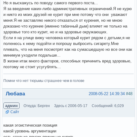
Но я выскажусь по поводу самого первого поста...
Я за введение каких-либо административных ограничений.Я не курю
и никто из моих друзей не курит при мне потому что они уважают
меня.Я не заставляю никого отказаться от курения, но не мною
доказано что курение (именно табачный дым) влияет не только на
здоровье того кто курит, но и на здоровье окружающих.
Если я на улице вижу человека который курит рядом с детьми,я не
поленюсь к нему подойти и попрошу выбросить сигарету.Мне
плевать, что на меня посмотрят как на сумасшедшую но все они как
минимум уходили подальше...
В жизни итак много факторов, способных причинить вред здоровью,
поэтому не стоит усугублять...
Помни что нет тюрьмы страшнее чем в голове
Вне форума
Любава
2008-05-22 14:39:34
#48
админ
Откуда: Берген
Здесь с 2006-05-17
Сообщений: 6,029
Сайт
какая эгоистическая позиция
какой уровень аргументации
есть столько других причин не курить