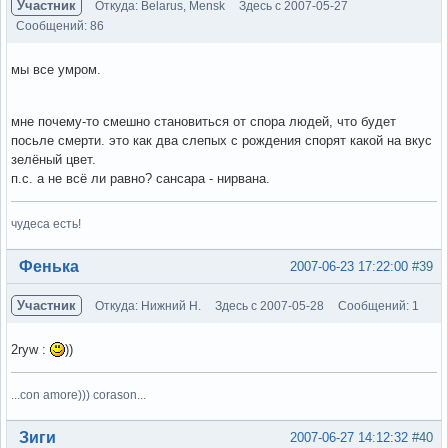
Участник
Откуда: Belarus, Mensk
Здесь с 2007-05-27
Сообщений: 86
мы все умром.
мне почему-то смешно становиться от спора людей, что будет
посьле смерти. это как два слепых с рождения спорят какой на вкус
зелёный цвет.
п.с. а не всё ли равно? сансара - нирвана.
чудеса есть!
Вне форума
Фенька
2007-06-23 17:22:00
#39
Участник
Откуда: Нижний Н.
Здесь с 2007-05-28
Сообщений: 1
2ryw :
))
...con amore))) corason...
Вне форума
Зиги
2007-06-27 14:12:32
#40