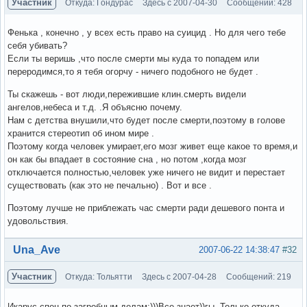
Участник
Откуда: Гондурас
Здесь с 2007-04-30
Сообщений: 428
Фенька , конечно , у всех есть право на суицид . Но для чего тебе
себя убивать?
Если ты веришь ,что после смерти мы куда то попадем или
переродимся,то я тебя огорчу - ничего подобного не будет .
Ты скажешь - вот люди,пережившие клин.смерть видели
ангелов,небеса и т.д. .Я объясню почему.
Нам с детства внушили,что будет после смерти,поэтому в голове
хранится стереотип об ином мире .
Поэтому когда человек умирает,его мозг живет еще какое то время,и
он как бы впадает в состояние сна , но потом ,когда мозг
отключается полностью,человек уже ничего не видит и перестает
существовать (как это не печально) . Вот и все .
Поэтому лучше не приблежать час смерти ради дешевого понта и
удовольствия.
Вне форума
Una_Ave
2007-06-22 14:38:47
#32
Участник
Откуда: Тольятти
Здесь с 2007-04-28
Сообщений: 219
Икарус-спец по загробным делам:)))Все знает))гы. Только откуда,