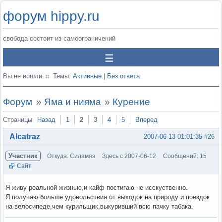
форум hippy.ru
свобода состоит из самоограничений
Вы не вошли.
Темы:
Активные
|
Без ответа
Форум
»
Яма и нияма
»
Курение
Страницы
Назад
1
2
3
4
5
Вперед
Alcatraz
2007-06-13 01:01:35
#26
Участник
Откуда: Силамяэ
Здесь с 2007-06-12
Сообщений: 15
Сайт
Я живу реальной жизнью,и кайф постигаю не исскуственно.
Я получаю больше удовольствия от выходок на природу и поездок
на велосипеде,чем курильщик,выкуривший всю пачку табака.