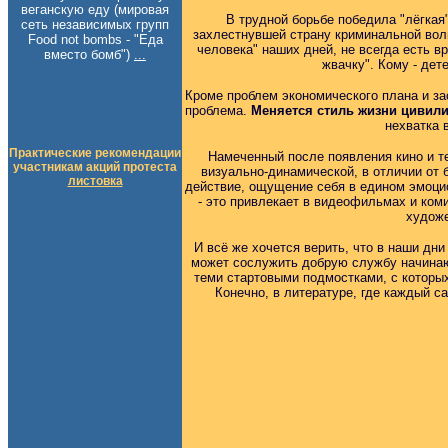
веганскую еду (мировая
В трудной борьбе победила "лёгкая
сеть независимых групп
захлестнувшей страну криминальной волн
Food not bombs - "Еда
человека" наших дней, не всегда есть в
вместо бомб")
...
жвачку". Кому - дет
Кроме проблем экономического плана и зас
проблема.
Меняется стиль жизни цивили
нехватка 
Практические рекомендации
Намеченный после появления кино и те
участникам акций протеста
визуально-динамической, в отличии от 
листовка
действие, ощущение себя в едином эмоци
- это привлекает в видеофильмах и ком
художе
И всё же хочется верить, что в наши дн
может сослужить добрую службу начинаю
теми стартовыми подмостками, с которы
Конечно, в литературе, где каждый с