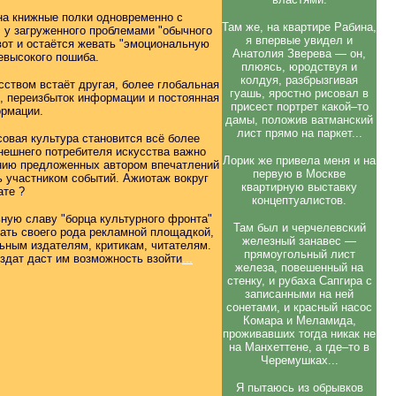
 на книжные полки одновременно с
Там же, на квартире Рабина,
, у загруженного проблемами "обычного
я впервые увидел и
вот и остаётся жевать "эмоциональную
Анатолия Зверева — он,
невысокого пошиба.
плюясь, юродствуя и
колдуя, разбрызгивая
сством встаёт другая, более глобальная
гуашь, яростно рисовал в
, переизбыток информации и постоянная
присест портрет какой–то
ормации.
дамы, положив ватманский
лист прямо на паркет...
овая культура становится всё более
ынешнего потребителя искусства важно
Лорик же привела меня и на
ению предложенных автором впечатлений
первую в Москве
ь участником событий. Ажиотаж вокруг
квартирную выставку
ате ?
концептуалистов.
ьную славу "борца культурного фронта"
Там был и черчелевский
ать своего рода рекламной площадкой,
железный занавес —
ьным издателям, критикам, читателям.
прямоугольный лист
издат даст им возможность взойти
...
железа, повешенный на
стенку, и рубаха Сапгира с
записанными на ней
сонетами, и красный насос
Комара и Меламида,
проживавших тогда никак не
на Манхеттене, а где–то в
Черемушках...
Я пытаюсь из обрывков