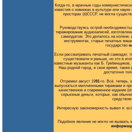
Когда-то, в мрачные годы коммунистическ
известия о новинках в культуре или науке
просторах (б)СССР, не могла существ
Руководствуясь острой необходимостью
тиражирование аудиозаписей, изготовлен
самиздатом. Это делалось на колене, 
инструментах, старых печатных машин
государство
н
Если рассматривать печатный самиздат, то
существовали и раньше, но это в итог
известные музыканты как Б. Гребенщиков, 
Наш родной город, в свое время, также
достаточно тол
Отгремел август 19
91
-го. Всё, теперь
выпускаться миллионными тиражами и прод
качественное и современное издание (о
серьезные деньги, которых, как обычно
средством 
Интересную закономерность вывел я: есл
Подобное явление не могло не вызвать ч
информаци