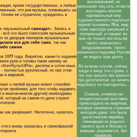
воспоминаний, из
мации, кроме государственных, а любые
мелькания лиц хоть отчасти
ственным, что рок-музыка, появившись на
воссоздать вполне
а точнее ее слушатели, нуждались в
карнавальный мир
художественного подполья
первой половины
70-х
, мир,
как «музыкальный
самиздат
». Запись и
тоже навсегда канувший и
 - всё это было советским музыкальным
потерянный, и говорит во
ных из дворцов пионеров музыкальных
мне не только ностальгия:
делали все для себя сами
, так как
такого творческого
-либо самим
.
воодушевления, такого
жизненного подъема России
ря 19
77
года. Вероятно, какие-то издания
не видать еще долго.
жили руки и головы такие никому не
 «КонтКультUR'а», десятки и сотни иных.
Во всяком случае, сейчас,
 - полностью рукописный, но при этом
когда я пишу эти строки, с
ак и мировой.
тех пор прошло без малого
три десятилетия, но ничего
журнал о любой музыке может спокойно
подобного не повторилось...
гая проблема: для того чтобы издавать
и и многое-многое другое) необходимы
Скажем, упомянутая
реб, который на самом-то деле служит
концептуальная выставка
итателю.
происходила на квартире,
которую нанимала странная
ак как разрешают. Нелогично, казалось
молодая дама: это была
дагестанская еврейка,
сбежавшая из родного
 этого вновь оказалась в своеобразной
горного аула в Москву и
нтернета.
жившая, разумеется, без
прописки.