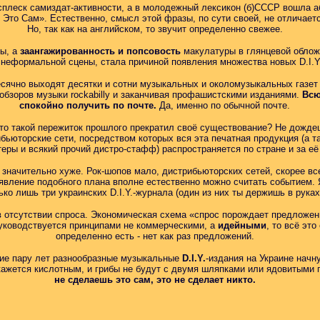
сплеск самиздат-активности, а в молодежный лексикон (б)СССР вошла аб
 Это Сам». Естественно, смысл этой фразы, по сути своей, не отличает
Но, так как на английском, то звучит определенно свежее.
ты, а
заангажированность и попсовость
макулатуры в глянцевой облож
еформальной сцены, стала причиной появления множества новых D.I.Y.
сячно выходят десятки и сотни музыкальных и околомузыкальных газет 
 обзоров музыки rockabilly и заканчивая профашистскими изданиями.
Всю
спокойно получить по почте.
Да, именно по обычной почте.
 что такой пережиток прошлого прекратил своё существование? Не дожд
ьюторские сети, посредством которых вся эта печатная продукция (а та
теры и всякий прочий дистро-стафф) распространяется по стране и за е
значительно хуже. Рок-шопов мало, дистрибьюторских сетей, скорее всег
вление подобного плана вполне естественно можно считать событием. Я
ько лишь три украинских D.I.Y.-журнала (один из них ты держишь в руках
в отсутствии спроса. Экономическая схема «спрос порождает предложен
руководствуется принципами не коммерческими, а
идейными
, то всё эт
определенно есть - нет как раз предложений.
шие пару лет разнообразные музыкальные
D.I.Y.
-издания на Украине начн
окажется кислотным, и грибы не будут с двумя шляпками или ядовитыми
не сделаешь это сам, это не сделает никто.