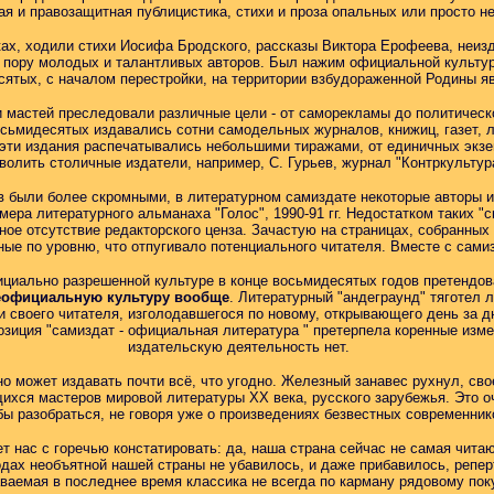
ая и правозащитная публицистика, стихи и проза опальных или просто н
ках, ходили стихи Иосифа Бродского, рассказы Виктора Ерофеева, неиз
у пору молодых и талантливых авторов. Был нажим официальной культу
сятых, с началом перестройки, на территории взбудораженной Родины я
 мастей преследовали различные цели - от саморекламы до политическ
сьмидесятых издавались сотни самодельных журналов, книжиц, газет, л
эти издания распечатывались небольшими тиражами, от единичных экзе
волить столичные издатели, например, С. Гурьев, журнал "Контркультура
 были более скромными, в литературном самиздате некоторые авторы из
ера литературного альманаха "Голос", 1990-91 гг. Недостатком таких "
ое отсутствие редакторского ценза. Зачастую на страницах, собранных п
ные по уровню, что отпугивало потенциального читателя. Вместе с сами
фициально разрешенной культуре в конце восьмидесятых годов претендо
официальную культуру вообще
. Литературный "андеграунд" тяготел л
и своего читателя, изголодавшегося по новому, открывающего день за д
зиция "самиздат - официальная литература " претерпела коренные изме
издательскую деятельность нет.
но может издавать почти всё, что угодно. Железный занавес рухнул, св
хся мастеров мировой литературы XX века, русского зарубежья. Это о
бы разобраться, не говоря уже о произведениях безвестных современник
т нас с горечью констатировать: да, наша страна сейчас не самая чита
родах необъятной нашей страны не убавилось, и даже прибавилось, репе
ваемая в последнее время классика не всегда по карману рядовому пок