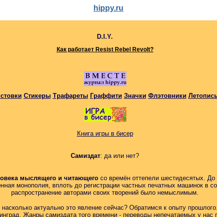
hippy.ru
D.I.Y.
Как работает Resist Rebel Revolt?
стовки
Стикеры
Трафареты
Граффити
Значки
Флэтовники
Летопис
К
нига игры в бисер
Самиздат
: да или нет?
овека мыслящего и читающего
со времён оттепели шестидесятых. До 
ная монополия, вплоть до регистрации частных печатных машинок в с
распространение авторами своих творений было немыслимым.
 насколько актуально это явление сейчас? Обратимся к опыту прошлого
инград. Жанры самиздата того времени - переводы непечатаемых у нас