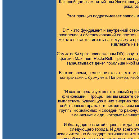
Как сообщает нам пятый том Энциклопеди
рока, о
Этот принцип подразумевает запись и
DIY - это фундамент и внутренний сте
появление и обеспечивающий ее постоянно
же, кто пытается играть панк-музыку и 
извлекать из 
Самих себя ярые приверженцы DIY, зовут н
фэнзин Maximum RocknRoll. При этом над
зарабатывают денег побольше иной ма
В то же время, нельзя не сказать, что м
контрактами с буржуями. Например, изоб
"И как же реализуется этот самый прин
физиономии. "Проще, чем вы можете себ
выплеснуть бушующую в них энергию твор
собственных гаражах, в них же записыва
группы их знакомых и соседей по району,
вменяемые люди, которые напишут 
И благодаря развитой сцене, каждая па
следующего города. И для всего эт
исключительно благодаря активности и эн
способного разнести в пух и прах все в