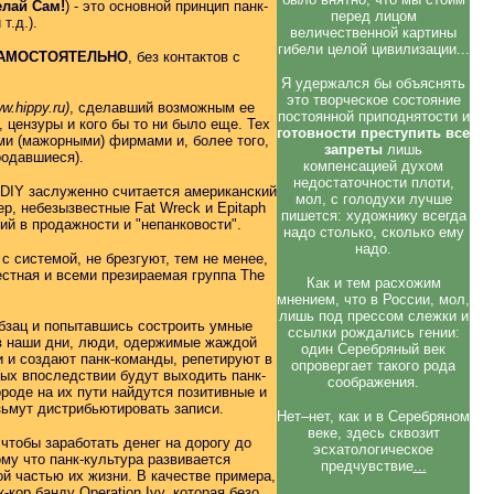
делай Сам!
) - это основной принцип панк-
перед лицом
т.д.).
величественной картины
гибели целой цивилизации...
АМОСТОЯТЕЛЬНО
, без контактов с
Я удержался бы объяснять
это творческое состояние
.hippy.ru)
, сделавший возможным ее
постоянной приподнятости и
цензуры и кого бы то ни было еще. Тех
готовности
преступить все
ми (мажорными) фирмами и, более того,
запреты
лишь
одавшиеся).
компенсацией духом
недостаточности плоти,
 DIY заслуженно считается американский
мол, с голодухи лучше
р, небезызвестные Fat Wreck и Epitaph
пишется: художнику всегда
ий в продажности и "непанковости".
надо столько, сколько ему
надо.
с системой, не брезгуют, тем не менее,
стная и всеми презираемая группа The
Как и тем расхожим
мнением, что в России, мол,
лишь под прессом слежки и
абзац и попытавшись состроить умные
ссылки рождались гении:
и в наши дни, люди, одержимые жаждой
один Серебряный век
 и создают панк-команды, репетируют в
опровергает такого рода
рых впоследствии будут выходить панк-
соображения.
ороде на их пути найдутся позитивные и
зьмут дистрибьютировать записи.
Нет–нет, как и в Серебряном
веке, здесь сквозит
 чтобы заработать денег на дорогу до
эсхатологическое
му что панк-культура развивается
предчувствие
...
й частью их жизни. В качестве примера,
ор банду Operation Ivy, которая безо