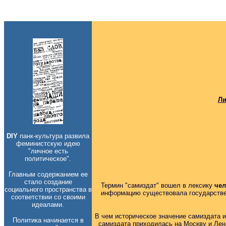
Ли
DIY
панк-культура развила
феминистскую идею
"личное есть
политическое".
Главным содержанием ее
стало создание
Термин "самиздат" вошел в лексику
чел
социального пространства в
информацию существовала государствен
соответствии со своими
идеалами.
В чем историческое значение самиздата и
Политика начинается в
самиздата приходилась на Москву и Лен