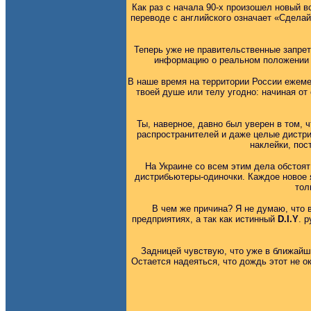
Как раз с начала 90-х произошел новый в
переводе с английского означает «Сделай
Теперь уже не правительственные запре
информацию о реальном положении н
В наше время на территории России ежеме
твоей душе или телу угодно: начиная от
Ты, наверное, давно был уверен в том,
распространителей и даже целые дистриб
наклейки, пос
На Украине со всем этим дела обстоят 
дистрибьютеры-одиночки. Каждое новое я
тол
В чем же причина? Я не думаю, что 
предприятиях, а так как истинный
D.I.Y
. 
Задницей чувствую, что уже в ближай
Остается надеяться, что дождь этот не 