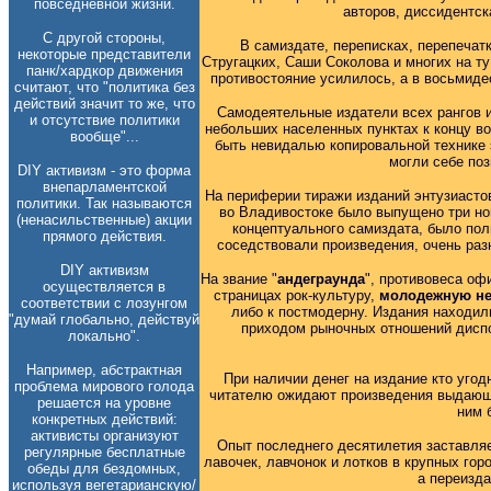
повседневной жизни.
авторов, диссидентск
С другой стороны,
В самиздате, переписках, перепечат
некоторые представители
Стругацких, Саши Соколова и многих на т
панк/хардкор движения
противостояние усилилось, а в восьмиде
считают, что "политика без
действий значит то же, что
Самодеятельные издатели всех рангов и
и отсутствие политики
небольших населенных пунктах к концу во
вообще"...
быть невидалью копировальной технике 
могли себе поз
DIY активизм - это форма
внепарламентской
На периферии тиражи изданий энтузиастов
политики. Так называются
во Владивостоке было выпущено три ном
(ненасильственные) акции
концептуального самиздата, было полн
прямого действия.
соседствовали произведения, очень раз
DIY активизм
На звание "
андеграунда
", противовеса о
осуществляется в
страницах рок-культуру,
молодежную не
соответствии с лозунгом
либо к постмодерну. Издания находил
"думай глобально, действуй
приходом рыночных отношений диспо
локально".
Например, абстрактная
При наличии денег на издание кто угод
проблема мирового голода
читателю ожидают произведения выдающи
решается на уровне
ним 
конкретных действий:
активисты организуют
Опыт последнего десятилетия заставляе
регулярные бесплатные
лавочек, лавчонок и лотков в крупных го
обеды для бездомных,
а переизда
используя вегетарианскую/