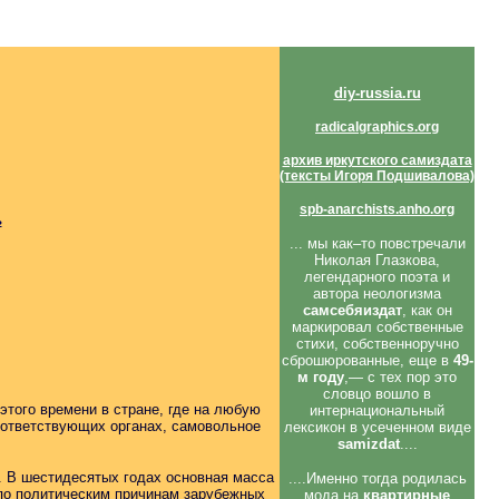
diy-russia.ru
radicalgraphics.org
архив иркутского самиздата
(тексты Игоря Подшивалова)
spb-anarchists.anho.org
ь
... мы как–то повстречали
Николая Глазкова,
легендарного поэта и
автора неологизма
самсебяиздат
, как он
маркировал собственные
стихи, собственноручно
сброшюрованные, еще в
49-
м году
,— с тех пор это
словцо вошло в
этого времени в стране, где на любую
интернациональный
оответствующих органах, самовольное
лексикон в усеченном виде
samizdat
....
. В шестидесятых годах основная масса
....Именно тогда родилась
 по политическим причинам зарубежных
мода на
квартирные