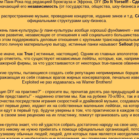
и Панк-Рока под редакцией Брокгауза и Эфрона, DIY (
Do It Yorself! - С
значающий его
независимость
(от государства, общества, шоу-бизнеса и 
 распространение музыки, проведение концертов, издание зинов и т.д.
С
официальными структурами шоу-бизнеса.
ржень панк-культруры
(у панк-культуры вообще хороший фундамент - www
е развитие, независящее от отношения к ней социального большинства, 
при этом поддерживать деловые отношения с крупными транснациональны
этого личную материальную выгоду, истинные панки называют
Sellout
(пр
е иначе, как
True
( истинные, настоящие). Одним из главных апологетов
о отметить, что существуют независимые лейблы, которые, как, наприме
жорной фирмы, за что удостаиваются от некоторых true-панков обвинен
ногие группы, пытающиеся создать себе репутацию непримиримых борцов 
ражающая из себя главных врагов жирных консерваторов, печально изве
Exploited не раз издавалась на Warner Brothers!
цип DIY на практике?" - спросите вы, прочитав десять раз предыдущий 
е представить!" - надменно ответим мы. Как на рубеже 70-х/80-х, так 
чества посредством играния скоростной и драйвовой музыки, создавали
ют первые демо, издают их на собственных маленьких лейблах, на кото
 и едут в первый тур, будучи уверены в том, что практически в каждом г
в своем зине рецензию на их пластинку, помогут организовать шоу и во
нк-группа знает, что ей удастся собрать достаточно народу на свое шоу,
ого никому не нужно прибегать к помощи официальных организаций, пото
тузиазму обычных людей; людей, для которых панк является неотделимо
аши жалкие и неубедительные возражения, мы приведем легендарную сак-к