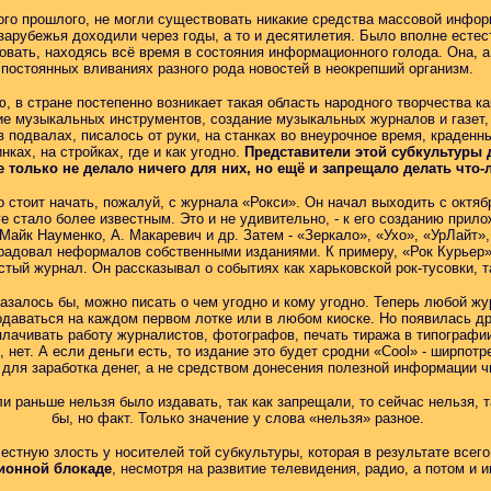
ого прошлого, не могли существовать никакие средства массовой инфор
 зарубежья доходили через годы, а то и десятилетия. Было вполне есте
овать, находясь всё время в состояния информационного голода. Она, 
постоянных вливаниях разного рода новостей в неокрепший организм.
, в стране постепенно возникает такая область народного творчества 
ие музыкальных инструментов, создание музыкальных журналов и газет,
в подвалах, писалось от руки, на станках во внеурочное время, краден
ках, на стройках, где и как угодно.
Представители этой субкультуры 
е только не делало ничего для них, но ещё и запрещало делать что
 стоит начать, пожалуй, с журнала «Рокси». Он начал выходить с октяб
е стало более известным. Это и не удивительно, - к его созданию прило
Майк Науменко, А. Макаревич и др. Затем - «Зеркало», «Ухо», «УрЛайт»,
 радовал неформалов собственными изданиями. К примеру, «Рок Курьер»
стый журнал. Он рассказывал о событиях как харьковской рок-тусовки, т
, казалось бы, можно писать о чем угодно и кому угодно. Теперь любой 
аваться на каждом первом лотке или в любом киоске. Но появилась дру
плачивать работу журналистов, фотографов, печать тиража в типографи
, нет. А если деньги есть, то издание это будет сродни «Cool» - ширпот
для заработка денег, а не средством донесения полезной информации ч
и раньше нельзя было издавать, так как запрещали, то сейчас нельзя, т
бы, но факт. Только значение у слова «нельзя» разное.
естную злость у носителей той субкультуры, которая в результате всего
онной блокаде
, несмотря на развитие телевидения, радио, а потом и и