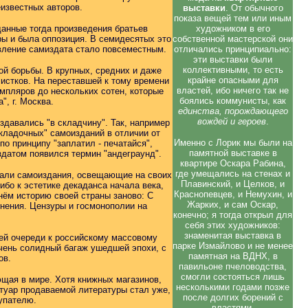
еизвестных авторов.
выставки
. От обычного
показа вещей тем или иным
данные тогда произведения братьев
художником в его
ры и была оппозиция. В семидесятых это
собственной мастерской они
вление самиздата стало повсеместным.
отличались принципиально:
эти выставки были
коллективными, то есть
ой борьбы. В крупных, средних и даже
крайне опасными для
истков. На переставшей к тому времени
властей, ибо ничего так не
мпляров до нескольких сотен, которые
боялись коммунисты, как
", г. Москва.
единства, порождающего
вождей и героев
.
давались "в складчину". Так, например
складочных" самоизданий в отличии от
Именно с Лорик мы были на
о принципу "заплатил - печатайся",
памятной выставке в
здатом появился термин "андеграунд".
квартире Оскара Рабина,
где умещались на стенах и
вали самоиздания, освещающие на своих
Плавинский, и Целков, и
ибо к эстетике декаданса начала века,
Краснопевцев, и Немухин, и
нём историю своей страны заново: С
Жарких, и сам Оскар,
нения. Цензуры и госмонополии на
конечно; я тогда открыл для
себя этих художников:
знаменитая выставка в
оей очереди к российскому массовому
парке Измайлово и не менее
чень солидный багаж ушедшей эпохи, с
памятная на ВДНХ, в
ов.
павильоне пчеловодства,
смогли состояться лишь
ющая в мире. Хотя книжных магазинов,
несколькими годами позже
ртуар продаваемой литературы стал уже,
после долгих борений с
упателю.
властями.