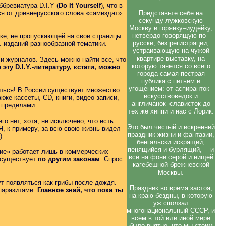
бревиатура D.I.Y (
Do It Yourself
), что в
ся от древнерусского слова «самиздат».
Представьте себе на
секунду лужковскую
Москву и горянку–иудейку,
нетвердо говорящую по–
ке, не пропускающей на свои страницы
русски, без регистрации,
-изданий разнообразной тематики.
устраивающую на чужой
квартире выставку, на
и журналов. Здесь можно найти все, что
которую тянется со всего
 эту D.I.Y.-литературу, кстати, можно
города самая пестрая
публика с питьем и
угощением: от аспиранток–
ешься! В России существует множество
искусствоведок и
кже кассеты, CD, книги, видео-записи,
англичанок–слависток до
ё пределами.
тех же хиппи и нас с Лорик.
о нет, хотя, не исключено, что есть
Это был чистый и искренний
, к примеру, за всю свою жизнь видел
праздник жизни и фантазии,
).
бенгальски искрящий,
пенящийся и бурлящий,— и
ие» работает лишь в коммерческих
всё на фоне серой и нищей
о существует
по другим законам
. Спрос
кагебешной брежневской
Москвы.
ут появляться как грибы после дождя.
Праздник во время застоя,
 паразитами.
Главное знай, что пока ты
на краю бездны, в которую
уж сползал
многонациональный СССР, и
всем в той или иной мере
было внятно, что мы стоим