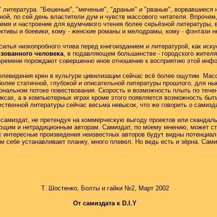
" литература. "Бешеные", "меченые", "драные" и "рваные", ворвавшиеся
ой, по сей день властители дум и чувств массового читателя. Впрочем
ремя и настроение для вдумчивого чтения более серьёзной литературы, 
ективы и боевики, кому - женские романы и мелодрамы, кому - фэнтази 
илья низкопробного чтива перед книгоизданием и литературой, как иску
зованного человека
, в подавляющем большинстве - городского жителя
времени порождают совершенно иное отношение к восприятию этой инф
левидения крен в культуре цивилизации сейчас всё более ощутим. Масс
более статичной, глубокой и описательной литературы прошлого, для н
ональном потоке повествования. Скорость и возможность плыть по теч
иксах, а в компьютерных играх кроме этого появляется возможность быт
ственной литературы сейчас весьма невысок, что же говорить о самизд
и самиздат, не претендуя на коммерческую выгоду проектов или скандал
щим и нетрадиционным авторам. Самиздат, по моему мнению, может ст
х интересные произведения неизвестных авторов будут видны потенциал
ам себе устанавливает планку, много плевел. Но ведь есть и зёрна. Сам
Т. Шостенко, Болты и гайки №2, Март 2002
От самиздата к D.I.Y