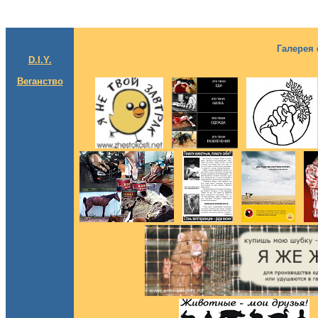
Галерея 
D.I.Y.
Веганство