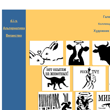
Гал
d.i.y.
Коллек
Альтернатива
Художник 
Веганство