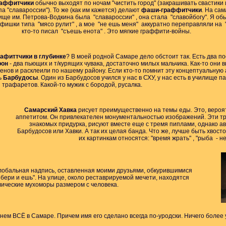
раффитчики
обычно выходят по ночам "чистить город" (закрашивать свастики
па "славароссии"). То же (как им кажется) делают
фаши-граффитчики
. На са
ище им. Петрова-Водкина была "славароссии" , она стала "славойбогу". Я об
ишки типа "мясо рулит" , а мое "не ешь меня" аккуратно переправляли на "
кто-то писал "съешь енота" . Это мягкие граффити-войны.
афиттчики в глубинке
? В моей родной Самаре дело обстоит так. Есть
два п
рон
- два пьющих и т/курящих чувака, достаточно милых мальчика. Как-то они 
ленов и расклеили по нашему району. Если кто-то помнит эту концептуальную
ь
Барбудосы
. Один из Барбудосов учился у нас в СХУ, у нас есть в училище п
трафаретов. Какой-то мужик с бородой, русалка.
Самарский Хавка
рисует преимущественно на темы еды. Это, вероятн
аппетитом. Он привлекателен монументальностью изображений. Эти три
знакомых придурка, рисуют вместе еще с тремя пиплами, однако а
Барбудосов или Хавки. А так их целая банда. Что же, лучше быть хвост
их картинкам относятся: "время жрать" , "рыба - не
глобальная надпись, оставленная моими друзьями, обкурившимися
бери и ешь". На улице, около реставрируемой мечети, находятся
ические мухоморы размером с человека.
ем ВСЁ в Самаре. Причем имя его сделано всегда по-уродски. Ничего более 