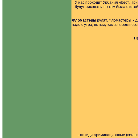
У нас проходит Урбания -фест. При
будут рисовать, но там была отстой
Фломастеры
рулят. Фломастеры - дл
надо с утра, потому как вечером пое
П
- антидискриминационные (веган