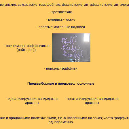
веганские, сексистские, гомофобные, фашистские, антифашистские, антилег
- эротические
- юмористические
- простые матерные надписи
- теги (имена граффитчиков
(райтеров))
- нонсенс-граффити
Предвыборные и предреволюционные
- идеализирующие кандидата в
- негативизирующие кандидата в
драконы
драконы
нно и продажными политическими, т.е. выполенными на заказ; часто граффит
одновременно