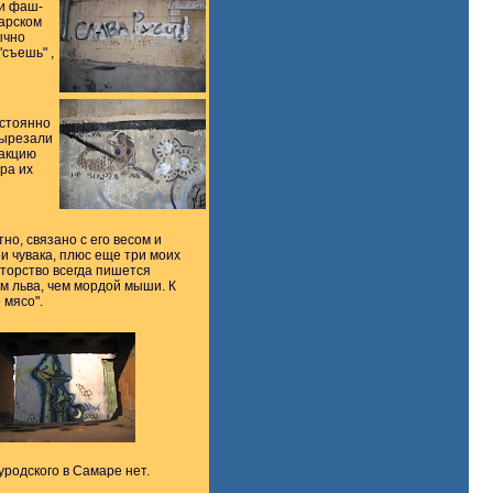
 и фаш-
марском
ычно
съешь" ,
остоянно
вырезали
 акцию
ара их
о, связано с его весом и
 чувака, плюс еще три моих
вторство всегда пишется
ом льва, чем мордой мыши. К
 мясо".
уродского в Самаре нет.