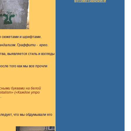
Бутово-граффити
ся сюжетами и шрифтами.
вандализм. Граффити - крео.
тва, выявляется стиль и взгляды
сле того как мы все прочли
асными буквами на белой
pitalism» («Каждое утро
.
следует, что мы обдумывали его