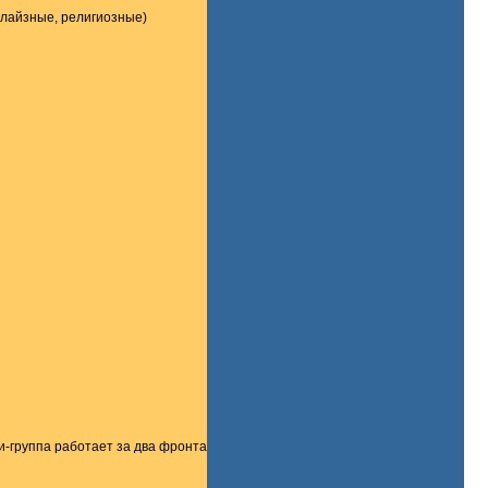
алайзные, религиозные)
и-группа работает за два фронта