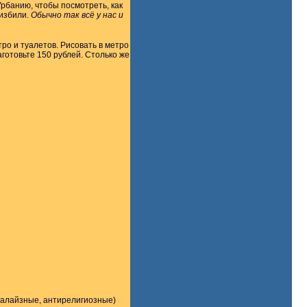
Урбанию, чтобы посмотреть, как
 избили.
Обычно так всё у нас и
ро и туалетов. Рисовать в метро
аготовьте 150 рублей. Столько же
галайзные, антирелигиозные)