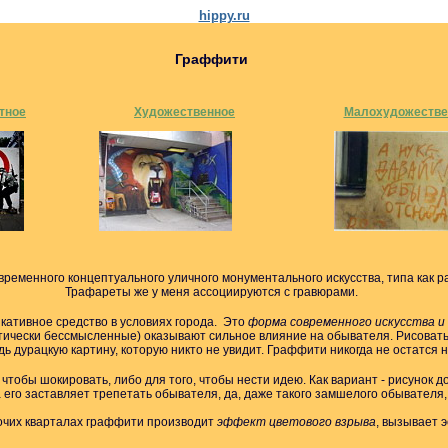
hippy.ru
Граффити
тное
Художественное
Малохудожестве
временного концептуального уличного монументального искусства, типа как 
Трафареты же у меня ассоциируются с гравюрами.
ативное средство в условиях города. Это
форма современного искусства и
ически бессмысленные) оказывают сильное влияние на обывателя. Рисовать 
дь дурацкую картину, которую никто не увидит.
Граффити никогда не остaтся 
чтобы шокировать, либо для того, чтобы нести идею. Как вариант - рисунок 
а его заставляет трепетать обывателя, да, даже такого замшелого обывателя, 
очих кварталах граффити производит
эффект цветового взрыва
, вызывает 