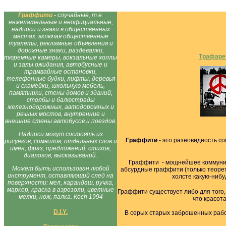
Граффити
- случайные, т.е.
нежелательные и неофициальные,
надписи и знаки в общественных
местах, включая общественные
туалеты, рекламные объявления и
дорожные знаки, раздевалки,
Трафаре
тюремные камеры, вокзальные холлы
и залы ожидания, автобусные и
трамвайные остановки,
телефонные будки, лифты, деревья
и скамейки, школьную мебель,
памятники, стены домов и зданий,
столбы и балюстрады
железнодорожных, автодорожных и
речных мостов, внутренние и
внешние стены автобусов и поездов.
Надписи могут состоять из
Граффити
- это разновидность со
рисунков, символов, отдельных слов и
имен, фраз, предложений, стихов,
диалогов, высказываний.
Граффити - мощнейшее коммуник
Может быть использован любой
абсурдные граффити (только теорет
инструмент, оставляющий след на
холсте какую-нибу
поверхности: мел, карандаш, ручка,
маркер, краска в аэрозоли, цветные
Граффити существует либо для того, 
мелки, нож, палка. Косh 1994
что красот
D.I.Y.
В серых старых заброшенных раб