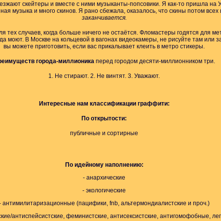
езжают скейтеры и вместе с ними музыканты-попсовики. Я как-то пришла на 
ная музыка и много скинов. Я рано сбежала, оказалось, что скины потом всех
заканчивается.
я тех случаев, когда больше ничего не остаётся. Фломастеры годятся для мет
зда моют. В Москве на кольцевой в вагонах видеокамеры, не рисуйте там или з
вы можете приготовить, если вас прикалывает клеить в метро стикеры.
реимуществ города-миллионика
перед городом десяти-миллионником три.
1. Не стирают. 2. Не винтят. 3. Уважают.
Интересные нам классификации граффити:
По открытости:
публичные и сортирные
По идейному наполнению:
- анархические
- экологические
- антимилитаризационные (пацифики, fnb, альтермондиалистские и проч.)
ские/антиспейсистские, феминистские, антисексистские, антигомофобные, ле