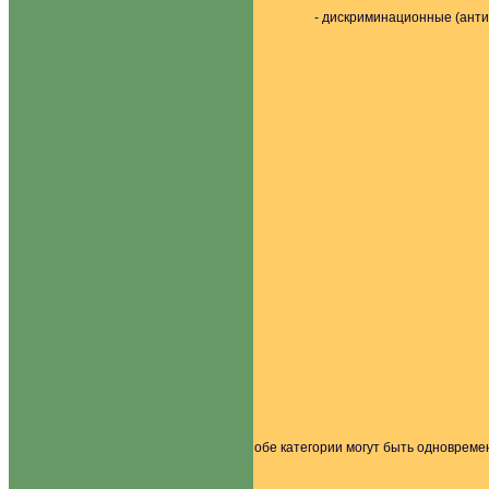
- дискриминационные (анти
обе категории могут быть одновреме