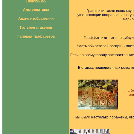
Творчество
Альтернативы
Граффити также используе
указывающие направление к тусов
Архив изображений
нарис
Галерея стикеров
Галерея трафаретов
Граффитчики - это не субкул
Часть обывателей воспринимает 
Если по всему городу распространяе
В станах, подверженных револю
...
гл
...мы были настолько поражены, что