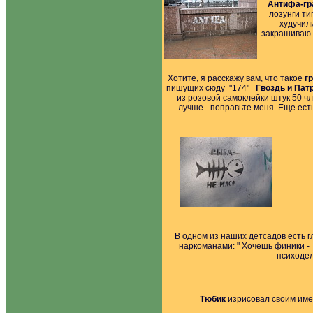
Антифа-г
лозунги ти
худучил
закрашиваю ф
Хотите, я расскажу вам, что такое
гр
пишущих сюду "174"
Гвоздь и Пат
из розовой самоклейки штук 50 ч
лучше - поправьте меня. Еще ест
В одном из наших детсадов есть 
наркоманами: " Хочешь финики - 
психодел
Тюбик
изрисовал своим имен