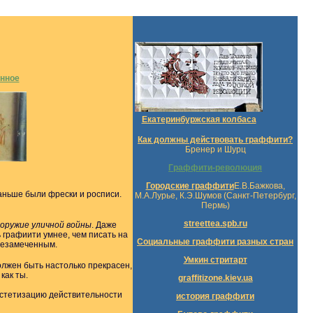
нное
Екатеринбуржская колбаса
Как должны действовать граффити?
Бренер и Шурц
Граффити-революция
Городские граффити
Е.В.Бажкова,
раньше были фрески и росписи.
М.А.Лурье, К.Э.Шумов (Санкт-Петербург,
Пермь)
streettea.spb.ru
 оружие уличной войны
. Даже
графиити умнее, чем писать на
Социальные граффити разных стран
незамеченным.
Умкин стритарт
должен быть настолько прекрасен,
как ты.
graffitizone.kiev.ua
эстетизацию действительности
история граффити