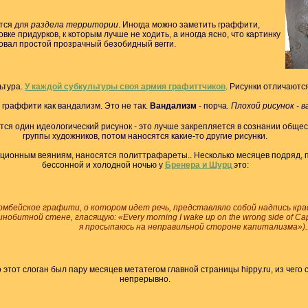
тся для
раздела территории
. Иногда можно заметить граффити,
ке придурков, к которым лучше не ходить, а иногда ясно, что картинку
овал простой прозрачный безобидный вегги.
ьтура.
У каждой субкультуры своя армия графиттчиков
. Рисунки отличают
граффити как вандализм. Это не так.
Вандализм
- порча
. Плохой рисунок - 
тся один идеологический рисунок - это лучше закрепляется в сознании общес
группы художников, потом наносятся какие-то другие рисунки.
ционным веяниям, наносятся политтрафареты.. Несколько месяцев подряд, по
бессонной и холодной ночью у
Бренера и Шурц
это:
Бомбейское графити, о котором идет речь, представляло собой надпись кр
инобитной стене, гласящую: «Every morning I wake up on the wrong side of Ca
я просыпаюсь на неправильной стороне капитализма»)..
 этот слоган был пару месяцев метатегом главной страницы hippy.ru, из чего 
непрерывно.