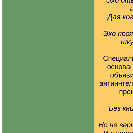
Эхо отв
Для ко
Эхо про
шку
Специаль
основа
объяви
антиинтел
про
Без кн
Но не вер