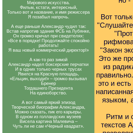
но -
Мирового искусства.
Фильм, кстати, интересный,
Только вот и название, и имя режиссера
Вот тольк
Я позабыл напрочь.
"Слушайте,
А еще раньше Александр чудил так:
Встав напротив здания ФСБ на Лубянке,
"Прот
Он громко кричал при свидетелях:
рифмова
«Все в порядке! Продолжайте спокойно
работать!
"Закон эк
Я ваш новый коммерческий директор!»
Это же пр
А как-то раз зимой
Александр надел боксерские перчатки
из ради
И в одних только черных трусах
правильно.
Явился на Красную площадь,
«Ельцин, выходи!» – громко вызывал
это и ест
Бренер
Тогдашнего Президента
написанна
На единоборство.
языком, 
А вот самый яркий эпизод
Творческой биографии Александра,
Можно сказать, пик его карьеры.
Ритм и 
В одном из голландских музеев
Висела картина Малевича –
текстов 
Чуть ли не сам «Черный квадрат».