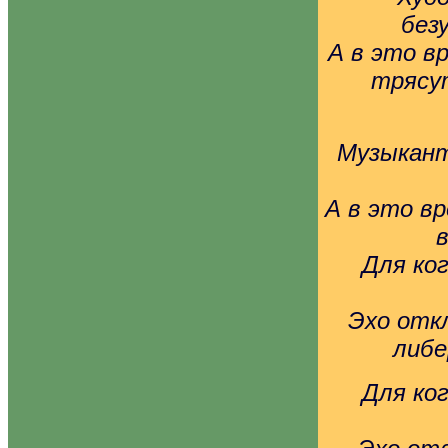
без
А в это в
трясут
Музыкант
А в это в
в
Для ко
Эхо отк
либе
Для ко