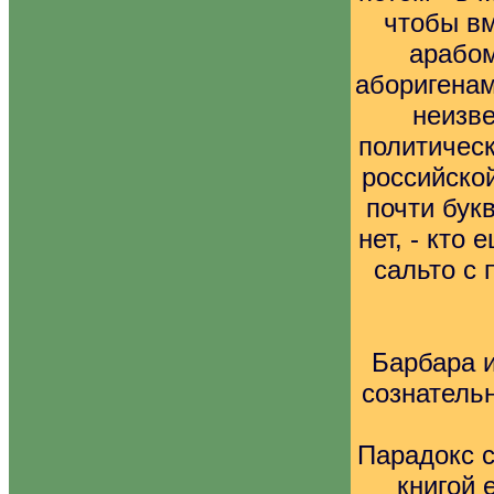
чтобы вм
арабом
аборигенам
неизв
политическ
российской
почти букв
нет, - кто
сальто с 
Барбара и
сознательн
Парадокс с
книгой 