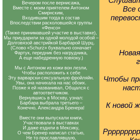
Слушайт
Вечером после вернисажа,
Все 
Вместе с моим приятелем Антоном
Смирнским,
перевос
Входившим тогда в состав
Впоследствии расколовшейся группы
«Фенсо»
(Также принимавшей участие в выставке),
Мы приударили за одной молодой особой –
Долговязой австрийкой Барбарой Шурц.
(Слово «Schurz» буквально означает
Новая
Фартук, передник без нагрудника,
А еще набедренную повязку.)
г
Мы с Антоном из кожи вон лезли,
Чтобы расположить к себе
Чтобы при
Эту варварски-сексуальную фройляйн.
Увы, она начихала на нас обоих.
наст
Позже я ей названивал, Общался с
автоответчиком.
Вернувшись в Москву, узнал:
Барбара выбрала третьего –
К новой 
Конечно, Александра Бренера!
Вместе они выпускали книги,
Участвовали в выставках
И даже ездили в Мексику,
Рррррррр
О чем Бренер написал статью,
Не то прославлявшую,