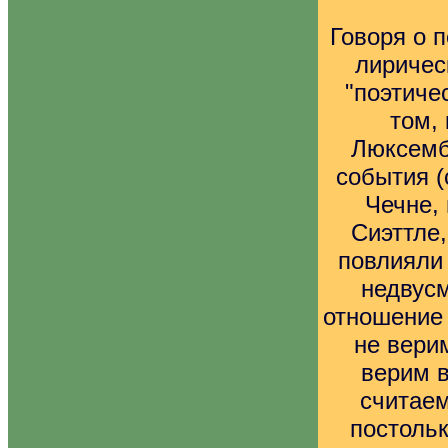
Говоря о 
лиричес
"поэтиче
том, 
Люксембу
события (
Чечне,
Сиэттле,
повлияли 
недвус
отношение 
не вери
верим в
считае
постольк