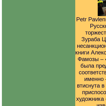
Petr Pavlen
Русск
торжест
Зураба Ц
несанкцио
книги Алек
Фамозы –
была пре
соответст
именно 
втиснута в
приспосо
художника 
изв