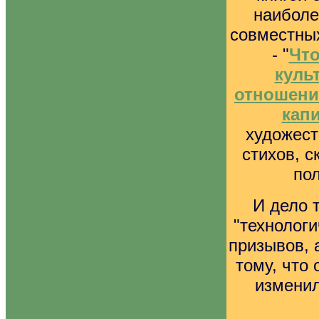
наиболе
совместны
- "
Что
куль
отношени
кап
художест
стихов, с
пол
И дело 
"технологи
призывов, 
тому, что
изменил