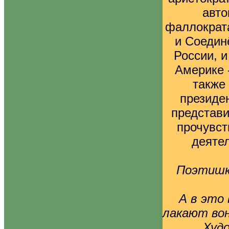
авто
фаллократа
и Соедин
России, и
Америке 
также
президе
представ
прочувс
деятел
Поэтишк
А в это
лакают вон
Худ