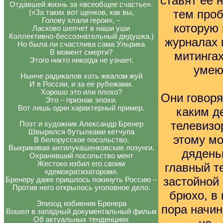
ставят её 
Отдавшей жизнь за «всеобщее счастье».
тем проб
(«За таких вот щенков, как вы,
Голову клали герои», –
которую 
Ласково шепчет в наши уши
Коллективно-бессознательный дедушка.)
журналах и
Но была ли счастлива сама Ульрика
В момент смерти?
митингах
Этого никто никогда не узнает.
умею
Нынче радикалов хоть жвалом жуй
И в России, и за ее рубежами.
Хорошо это или плохо?
Они говоря
Это – признак эпохи.
Вот лишь один характерный пример.
каким д
телевизо
Поэт и художник Александр Бренер
Швырялся бутылками кетчупа
этому мо
В белорусское посольство,
Выкрикивая антилукашенковские лозунги.
дяденьк
Охранявший посольство мент
Жестоко избил его своим
главный те
«демократизатором».
застойной
Бренеру даже пришлось покинуть Россию –
Против него открылось уголовное дело.
брюхо, в 
Эпизод избиения Бренера
пора начин
Вошел в западный документальный фильм
Об актуальных тенденциях