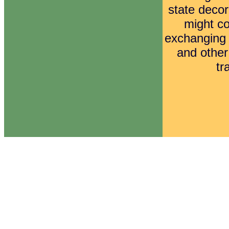
state decor
might c
exchanging o
and other
tr