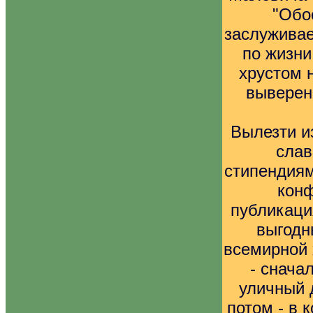
"Обо
заслуживае
по жизни
хрустом 
выверен
Вылезти и
слав
стипендия
кон
публикаци
выгодн
всемирной 
- снача
уличный 
потом - в 