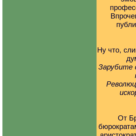
профес
Впрочем
публи
Ну что, сл
ду
Зарубите с
Революц
иско
От Б
бюрократам
аристокра