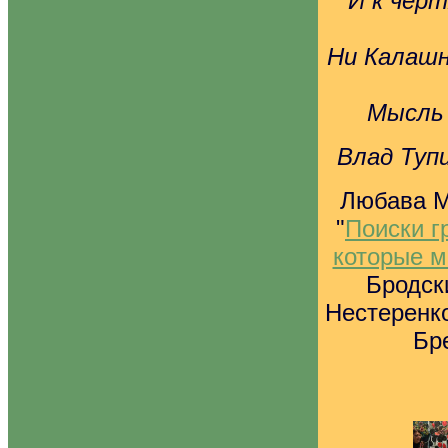
И к черт
Ни Калашн
Мысль 
Влад Туп
Любава М
"
Поиски г
которые 
Бродски
Нестеренко
Бр