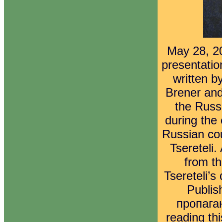
May 28, 20
presentati
written b
Brener an
the Russ
during the 
Russian cou
Tsereteli
from th
Tsereteli’s
Publi
пропаган
reading th