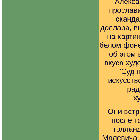
Алекса
прослав
сканда
доллара, в
на карти
белом фоне
об этом 
вкуса худ
"Суд 
искусств
рад
х
Они встр
после т
голлан
Малевича 