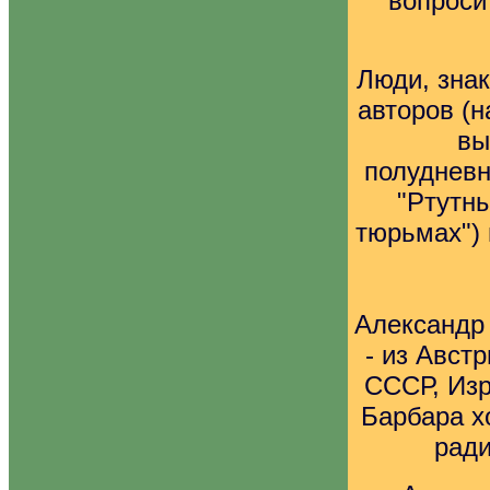
вопроси
Люди, зна
авторов (н
вы
полудневн
"Ртутны
тюрьмах") 
Александр 
- из Авст
СССР, Изр
Барбара х
рад