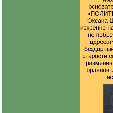
основат
«ПОЛИТ
Оксана Ш
искренне н
не побре
адресат
бездарный
старости с
разменив
орденов 
ис