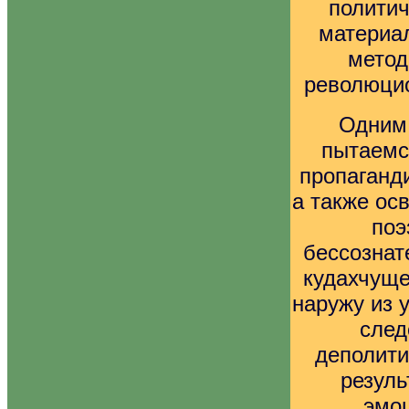
политич
материа
метод
революцио
Одним 
пытаемс
пропаганд
а также ос
поэ
бессознат
кудахчуще
наружу из у
след
деполити
резуль
эмоц