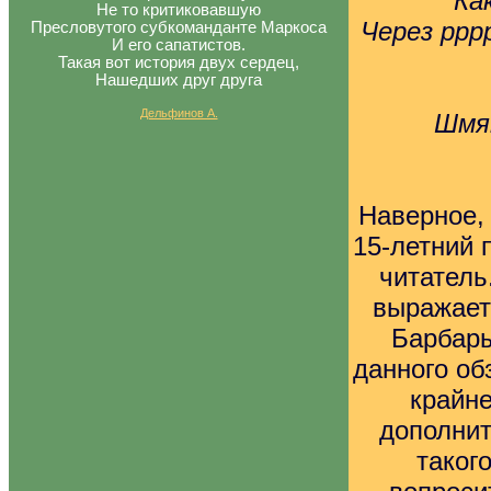
Ка
Не то критиковавшую
Через ррр
Пресловутого субкоманданте Маркоса
И его сапатистов.
Такая вот история двух сердец,
Нашедших друг друга
Дельфинов А.
Шмяк!!
Наверное,
15-летний 
читатель
выражает
Барбары
данного об
крайне
дополнит
таког