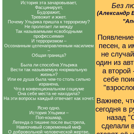
История эта зачаровывает,
Без л
Фасцинирует,
Будоражит,
(Александр 
Тревожит и жжет.
"Ап
Почему Ульрика пришла к терроризму?
Не пролегает ли между
Так называемыми «свободными
Появление 
профессиями»
И терроризмом –
песен, а 
Осознанным целенаправленным насилием
–
не случай
Общая граница?
один из авт
Была ли способна Ульрика
а второй 
Вести так называемую «нормальную
жизнь»?
себе пои
Или ее душа была чем-то столь сильно
изранена,
"взросло
Что в конвенциональном социуме
Она себе места не находила?
На эти вопросы каждый отвечает как хочет.
Важнее, чт
сегодня в р
Ясно одно.
История Ульрики –
назад "C
Поп-кошмар,
Легенда о тишине после выстрела,
сделали в
Навязчивый современный миф
О добровольной человеческой жертве,