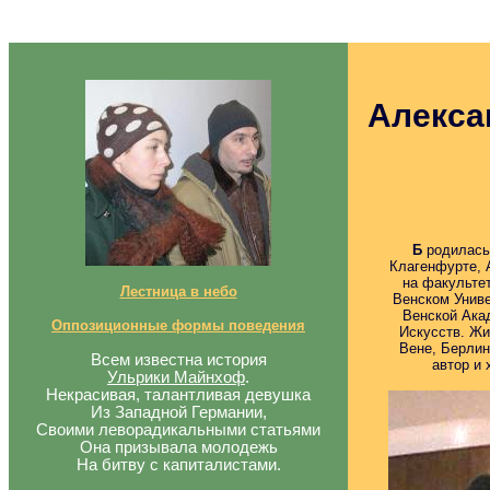
Алекса
Б
родилась 
Клагенфурте, 
на факультет
Лестница в небо
Венском Униве
Венской Ака
Оппозиционные формы поведения
Искусств. Жи
Вене, Берлин
Всем известна история
автор и
Ульрики Майнхоф
.
Некрасивая, талантливая девушка
Из Западной Германии,
Своими леворадикальными статьями
Она призывала молодежь
На битву с капиталистами.