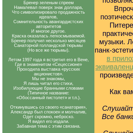
позволяю
Бренер зеленым спреем
Впроч
Намалевал поверх знак доллара,
Что символизировало продажность
поэтическ
идеалов,
Сомнительность авангардистских
Питере
авторитетов
И многое другое.
практичес
Краска оказалась легкосмываемой.
музыки. Л
Бренер получил несколько месяцев
Санаторной голландской тюрьмы
панк-эстети
(Но все же тюрьмы).
в прило
Летом 1997 года я встретил его в Вене,
Где в знаменитом «Сецессионе»
эквиваленц
Проходила выставка «русских
произведе
акционистов».
Мы не знакомы,
Я лишь читал его стихи,
Изобилующие бранными словами
Как ва
(Типичное название:
«Обоссанный пистолет» и т.п.).
Слушайт
Откинувшись со своего «санатория»,
Александр был спокоен и молчалив,
Все банк
Одет скромно, неброско.
Я видел его издали.
Забавная тема с этим связана.