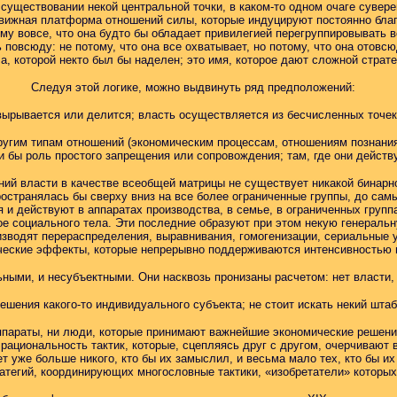
 существовании некой центральной точки, в каком-то одном очаге сувер
ижная платформа отношений силы, которые индуцируют постоянно благо
му вовсе, что она будто бы обладает привилегией перегруппировывать в
 повсюду: не потому, что она все охватывает, но потому, что она отовсю
ла, которой некто был бы наделен; это имя, которое дают сложной страт
Следуя этой логике, можно выдвинуть ряд предположений:
, вырывается или делится; власть осуществляется из бесчисленных точе
другим типам отношений (экономическим процессам, отношениям познани
али бы роль простого запрещения или сопровождения; там, где они дейст
шений власти в качестве всеобщей матрицы не существует никакой бина
ространялась бы сверху вниз на все более ограниченные группы, до сам
и действуют в аппаратах производства, в семье, в ограниченных группа
е социального тела. Эти последние образуют при этом некую генераль
роизводят перераспределения, выравнивания, гомогенизации, сериальны
ические эффекты, которые непрерывно поддерживаются интенсивностью в
ными, и несубъектными. Они насквозь пронизаны расчетом: нет власти,
решения какого-то индивидуального субъекта; не стоит искать некий шта
ппараты, ни люди, которые принимают важнейшие экономические решения
ациональность тактик, которые, сцепляясь друг с другом, очерчивают в
ет уже больше никого, кто бы их замыслил, и весьма мало тех, кто бы 
атегий, координирующих многословные тактики, «изобретатели» которы