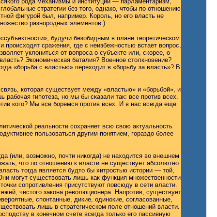
 всякого рода механизмы и институции — парламентаризм,
глобальные стратегии без того, однако, чтобы по отношению
тной фигурой был, например. Король, но его власть не
множество разнородных элементов.)
ессубъектности», будучи безобидным в плане теоретическом
 и происходят сражения, где с неизбежностью встает вопрос,
воляет уклониться от вопроса о субъекте или, скорее, о
а власть? Экономическая баталия? Военное столкновение?
огда «борьба с властью» переходит в «борьбу за власть»? В
 связь, которая существует между «властью» и «борьбой», и
ь рабочая гипотеза, но мы бы сказали так: все против всех.
тив кого? Мы все боремся против всех. И в нас всегда еще
политической реальности сохраняет всю свою актуальность
родуктивнее пользоваться другим понятием, гораздо более
.
гда (или, возможно, почти никогда) не находится во внешнем
ежать, что по отношению к власти не существует абсолютно
ласть тогда является будто бы хитростью истории — той,
 Они могут существовать лишь как функция множественности
 точки сопротивления присутствуют повсюду в сети власти.
тежей, чистого закона революционера. Напротив, существует
вероятные, спонтанные, дикие, одинокие, согласованные,
уществовать лишь в стратегическом поле отношений власти.
господству в конечном счете всегда только его пассивную