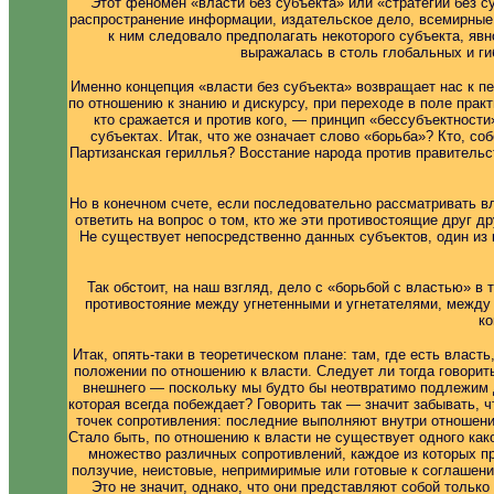
Этот феномен «власти без субъекта» или «стратегии без с
распространение информации, издательское дело, всемирные в
к ним следовало предполагать некоторого субъекта, явн
выражалась в столь глобальных и ги
Именно концепция «власти без субъекта» возвращает нас к п
по отношению к знанию и дискурсу, при переходе в поле практ
кто сражается и против кого, — принцип «бессубъектности
субъектах. Итак, что же означает слово «борьба»? Кто, с
Партизанская гериллья? Восстание народа против правительст
Но в конечном счете, если последовательно рассматривать вл
ответить на вопрос о том, кто же эти противостоящие друг др
Не существует непосредственно данных субъектов, один из к
Так обстоит, на наш взгляд, дело с «борьбой с властью» в
противостояние между угнетенными и угнетателями, между р
ко
Итак, опять-таки в теоретическом плане: там, где есть власт
положении по отношению к власти. Следует ли тогда говорит
внешнего — поскольку мы будто бы неотвратимо подлежим д
которая всегда побеждает? Говорить так — значит забывать,
точек сопротивления: последние выполняют внутри отношений
Стало быть, по отношению к власти не существует одного как
множество различных сопротивлений, каждое из которых пр
ползучие, неистовые, непримиримые или готовые к соглашени
Это не значит, однако, что они представляют собой только