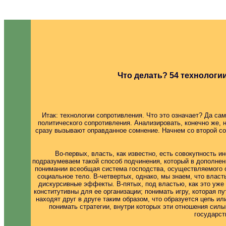
Что делать? 54 технологи
Итак: технологии сопротивления. Что это означает? Да са
политического сопротивления. Анализировать, конечно же, 
сразу вызывают оправданное сомнение. Начнем со второй с
Во-первых, власть, как известно, есть совокупность и
подразумеваем такой способ подчинения, который в дополнен
понимании всеобщая система господства, осуществляемого о
социальное тело. В-четвертых, однако, мы знаем, что влас
дискурсивные эффекты. В-пятых, под властью, как это уже
конститутивны для ее организации; понимать игру, которая 
находят друг в друге таким образом, что образуется цепь ил
понимать стратегии, внутри которых эти отношения сил
государст