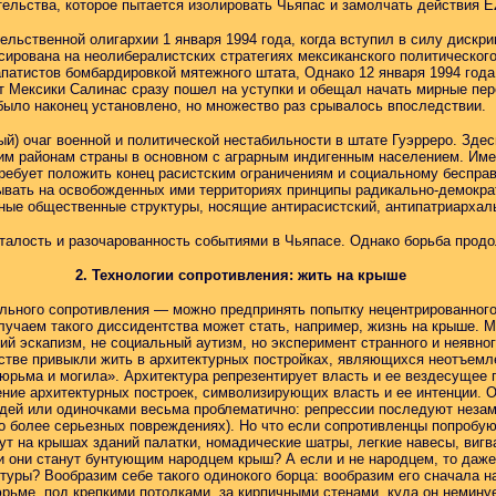
тельства, которое пытается изолировать Чьяпас и замолчать действия E
ельственной олигархии 1 января 1994 года, когда вступил в силу диск
рована на неолибералистских стратегиях мексиканского политического
патистов бомбардировкой мятежного штата, Однако 12 января 1994 год
т Мексики Салинас сразу пошел на уступки и обещал начать мирные пер
было наконец установлено, но множество раз срывалось впоследствии.
ый) очаг военной и политической нестабильности в штате Гуэрреро. Зде
шим районам страны в основном с аграрным индигенным населением. Име
требует положить конец расистским ограничениям и социальному беспр
вать на освобожденных ими территориях принципы радикально-демокра
ные общественные структуры, носящие антирасистский, антипатриархаль
талость и разочарованность событиями в Чьяпасе. Однако борьба продо
2. Технологии сопротивления: жить на крыше
ального сопротивления — можно предпринять попытку нецентрированного 
лучаем такого диссидентства может стать, например, жизнь на крыше. 
ий эскапизм, не социальный аутизм, но эксперимент странного и неявн
тве привыкли жить в архитектурных постройках, являющихся неотъемле
юрьма и могила». Архитектура репрезентирует власть и ее вездесущее п
ние архитектурных построек, символизирующих власть и ее интенции. 
юдей или одиночками весьма проблематично: репрессии последуют неза
о более серьезных повреждениях). Но что если сопротивленцы попробую
ут на крышах зданий палатки, номадические шатры, легкие навесы, виг
 они станут бунтующим народцем крыш? А если и не народцем, то даже
уры? Вообразим себе такого одинокого борца: вообразим его сначала н
рьме, под крепкими потолками, за кирпичными стенами, куда он немину