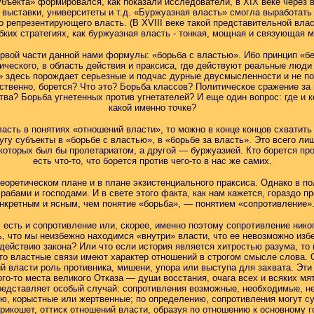
убъекта» формировался, как показали исследователи, в XIX веке через
ыставки, университеты и т.д. «Буржуазная власть» смогла выработать 
о репрезентирующего власть. (В XVIII веке такой представительной влас
бких стратегиях, как буржуазная власть - тонкая, мощная и связующая 
ервой части данной нами формулы: «борьба с властью». Ибо принцип «б
ического, в область действия и праксиса, где действуют реальные люди
» здесь порождает серьезные и подчас дурные двусмысленности и не поз
обственно, борется? Что это? Борьба классов? Политическое сражение з
ва? Борьба угнетенных против угнетателей? И еще один вопрос: где и к
какой именно точке?
асть в понятиях «отношений власти», то можно в конце концов схватить
угу субъекты в «борьбе с властью», в «борьбе за власть». Это всего лиш
оторых был бы пролетариатом, а другой — буржуазией. Кто борется про
есть что-то, что борется против чего-то в нас же самих.
 теоретическом плане и в плане экзистенциального праксиса. Однако в 
абами и господами. И в свете этого факта, как нам кажется, гораздо п
нкретным и ясным, чем понятие «борьба», — понятием «сопротивление»
ь, есть и сопротивление или, скорее, именно поэтому сопротивление нико
ь, что мы неизбежно находимся «внутри» власти, что ее невозможно изб
ействию закона? Или что если история является хитростью разума, то в
 что властные связи имеют характер отношений в строгом смысле слова.
 власти роль противника, мишени, упора или выступа для захвата. Эти
ого-то места великого Отказа — души восстания, очага всех и всяких мя
едставляет особый случай: сопротивления возможные, необходимые, не
ю, корыстные или жертвенные; по определению, сопротивления могут с
 рикошет, оттиск отношений власти, образуя по отношению к основному 