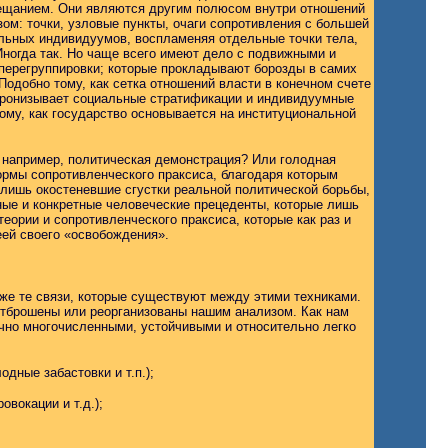
бещанием. Они являются другим полюсом внутри отношений
ом: точки, узловые пункты, очаги сопротивления с большей
льных индивидуумов, воспламеняя отдельные точки тела,
ногда так. Но чаще всего имеют дело с подвижными и
ерегруппировки; которые прокладывают борозды в самих
одобно тому, как сетка отношений власти в конечном счете
я пронизывает социальные стратификации и индивидуумные
ому, как государство основывается на институциональной
е, например, политическая демонстрация? Или голодная
нормы сопротивленческого праксиса, благодаря которым
 лишь окостеневшие сгустки реальной политической борьбы,
нные и конкретные человеческие прецеденты, которые лишь
еории и сопротивленческого праксиса, которые как раз и
ей своего «освобождения».
же те связи, которые существуют между этими техниками.
отброшены или реорганизованы нашим анализом. Как нам
очно многочисленными, устойчивыми и относительно легко
дные забастовки и т.п.);
вокации и т.д.);