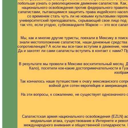
побольше узнать о революционном движении сапатистов. Как, 
национального освобождения против федерального правите
сапатистами, пытающимися защитить права индейского населе
со временем стать чуть ли не новыми культовыми героя
университетский преподаватель, скрывающий свое лицо под 
так что, если угодно, субкоманданте Маркое — это все сап
Мы, как и многие другие туристы, поехали в Мексику в поис
знали местоположение сапатистов, наши денежные средства 
сопротивленцев? А если мы все-таки вступим в движение, че
Да и захотят ли сами сапатисты вступить в контакт с нами? П
В результате мы провели в Мексике восхитительный месяц. Д
Кало), посетили кое-какие достопримечательности в Гу
изображ
Так кончилось наше путешествие к очагу мексиканского сопр
войной для сотен европейцев и американце
На эти вопросы, к сожалению, не существует однозначного 
Сапатистская армия национального освобождения (EZLN) ас
медиальная атака, существование в Интернете и револ
международного внимания и общественной солидарности. 