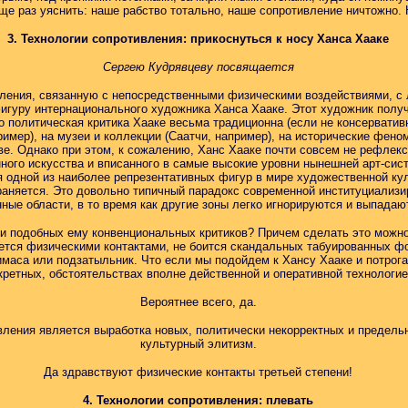
еще раз уяснить: наше рабство тотально, наше сопротивление ничтожно.
3. Технологии сопротивления: прикоснуться к носу Ханса Хааке
Сергею Кудрявцеву посвящается
вления, связанную с непосредственными физическими воздействиями, с
гуру интернационального художника Ханса Хааке. Этот художник получ
 политическая критика Хааке весьма традиционна (если не консервативн
ример), на музеи и коллекции (Саатчи, например), на исторические фе
ве. Однако при этом, к сожалению, Ханс Хааке почти совсем не рефлек
ого искусства и вписанного в самые высокие уровни нынешней арт-сис
ся одной из наиболее репрезентативных фигур в мире художественной кул
траняется. Это довольно типичный парадокс современной институциализи
ные области, в то время как другие зоны легко игнорируются и выпадаю
 и подобных ему конвенциональных критиков? Причем сделать это можно 
ется физическими контактами, не боится скандальных табуированных фо
маса или подзатыльник. Что если мы подойдем к Хансу Хааке и потрогае
кретных, обстоятельствах вполне действенной и оперативной технологи
Вероятнее всего, да.
вления является выработка новых, политически некорректных и предель
культурный элитизм.
Да здравствуют физические контакты третьей степени!
4. Технологии сопротивления: плевать