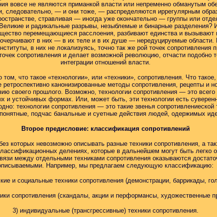
ения вовсе не являются приманкой власти или непременно обманутым о
ни, следовательно, — и они тоже, — распределяются иррегулярным образ
ространстве, стравливая — иногда уже окончательно — группы или отде
Великие и радикальные разрывы, незыблемые и бинарные разделения? И
бщество перемещающиеся расслоения, разбивают единства и вызывают п
черчивают в них — в их теле и в их душе — нередуцируемые области. П
институты, в них не локализуясь, точно так же рой точек сопротивлени
 точек сопротивления и делает возможной революцию, отчасти подобно т
интеграции отношений власти.
 том, что такое «технологии», или «техники», сопротивления. Что тако
не ретроспективно канонизированные методы сопротивления, рецепты и 
ию своего прошлого. Возможно, технологии сопротивления — это всего
ых и устойчивых формах. Или, может быть, эти технологии есть сувере
но: технологии сопротивления — это такие звенья сопротивлениеской т
епонятные, подчас банальные и суетные действия людей, одержимых иде
Второе предисловие: классификация сопротивлений
без которых невозможно описывать разные техники сопротивления, а так
классификационных делениях, которые в дальнейшем могут быть легко 
 связи между отдельными техниками сопротивления оказываются достат
описываемыми. Например, мы предлагаем следующую классификацию:
кие и социальные техники сопротивления (демонстрации, баррикады, голо
ники сопротивления (скандалы, акции и перформансы, художественные про
3) индивидуальные (трансгрессивные) техники сопротивления.