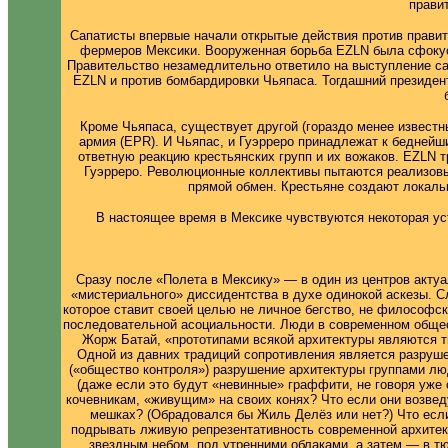
прави
Сапатисты впервые начали открытые действия против правит
фермеров Мексики. Вооруженная борьба EZLN была сфокуси
Правительство незамедлительно ответило на выступление са
EZLN и против бомбардировки Чьяпаса. Тогдашний президен
Кроме Чьяпаса, существует другой (гораздо менее известн
армия (EPR). И Чьяпас, и Гуэрреро принадлежат к бедней
ответную реакцию крестьянских групп и их вожаков. EZLN 
Гуэрреро. Революционные коллективы пытаются реализовы
прямой обмен. Крестьяне создают локаль
В настоящее время в Мексике чувствуются некоторая ус
Сразу после «Полета в Мексику» — в один из центров акту
«мистериального» диссидентства в духе одинокой аскезы. С
которое ставит своей целью не личное бегство, не философск
последовательной асоциальности. Люди в современном общес
Жорж Батай, «прототипами всякой архитектуры являются т
Одной из давних традиций сопротивления является разруше
(«общество контроля») разрушение архитектуры группами л
(даже если это будут «невинные» граффити, не говоря уже 
кочевникам, «живущим» на своих конях? Что если они возвед
мешках? (Обрадовался бы Жиль Делёз или нет?) Что если
подрывать лживую репрезентативность современной архитект
звездным небом, под утренними облаками, а затем — в тю