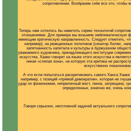
сопротивлении. Вообразим себе все это, чтобы 
Теперь нам хотелось бы наметить серию технологий сопроти
отношениями. Для примера мы возьмем эмблематическую фи
имеющим критическую направленность. Следует отметить, что
например), на реакционных политиков (сенатор Хелмс, нап
запятнанность капитала и культуры в буржуазном общест
уважаемого художника, принадлежащего институции современн
искусства, Хааке говорит на языке этого искусства и являет
некая «слепая зона», на которую эта критика не распрос
искусственно локализован
А что если попытаться раскритиковать самого Ханса Хааке
например, с позиций «прямой демократии», которая не гнуша
удар по физиономии, неприличный жест, пинок, затрещина, гри
определенных, конечно же, очень кон
Говоря серьезно, неотложной задачей актуального сопроти