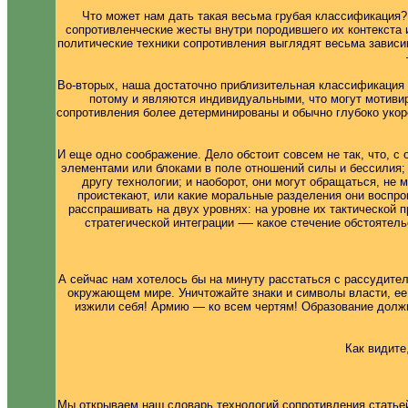
Что может нам дать такая весьма грубая классификация? 
сопротивленческие жесты внутри породившего их контекста 
политические техники сопротивления выглядят весьма зависи
Во-вторых, наша достаточно приблизительная классификация 
потому и являются индивидуальными, что могут мотиви
сопротивления более детерминированы и обычно глубоко укор
И еще одно соображение. Дело обстоит совсем не так, что, с 
элементами или блоками в поле отношений силы и бессилия; 
другу технологии; и наоборот, они могут обращаться, не
проистекают, или какие моральные разделения они воспро
расспрашивать на двух уровнях: на уровне их тактической 
стратегической интеграции -— какое стечение обстоятел
А сейчас нам хотелось бы на минуту расстаться с рассудитель
окружающем мире. Уничтожайте знаки и символы власти, ее
изжили себя! Армию — ко всем чертям! Образование должн
Как видите
Мы открываем наш словарь технологий сопротивления статьей