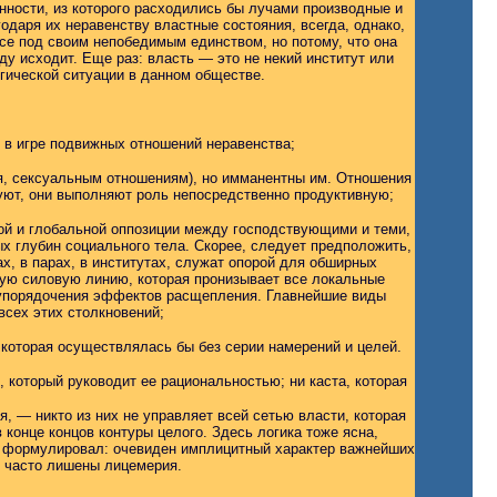
енности, из которого расходились бы лучами производные и
даря их неравенству властные состояния, всегда, однако,
се под своим непобедимым единством, но потому, что она
ду исходит. Еще раз: власть — это не некий институт или
егической ситуации в данном обществе.
к в игре подвижных отношений неравенства;
я, сексуальным отношениям), но имманентны им. Отношения
вуют, они выполняют роль непосредственно продуктивную;
рной и глобальной оппозиции между господствующими и теми,
ых глубин социального тела. Скорее, следует предположить,
х, в парах, в институтах, служат опорой для обширных
ную силовую линию, которая пронизывает все локальные
е упорядочения эффектов расщепления. Главнейшие виды
сех этих столкновений;
 которая осуществлялась бы без серии намерений и целей.
б, который руководит ее рациональностью; ни каста, которая
, — никто из них не управляет всей сетью власти, которая
 конце концов контуры целого. Здесь логика тоже ясна,
их формулировал: очевиден имплицитный характер важнейших
х часто лишены лицемерия.