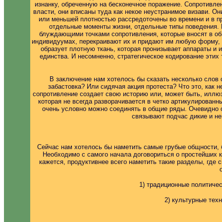
изнанку, обреченную на бесконечное поражение. Сопротивл
власти, они вписаны туда как некое неустранимое визави. О
или меньшей плотностью рассредоточены во времени и в п
отдельные моменты жизни, отдельные типы поведения. 
блуждающими точками сопротивления, которые вносят в о
индивидуумах, перекраивают их и придают им любую форму, о
образует плотную ткань, которая пронизывает аппараты и 
единства. И несомненно, стратегическое кодирование этих
В заключение нам хотелось бы сказать несколько слов о
забастовка? Или сидячая акция протеста? Что это, как 
сопротивление создает свою историю или, может быть, иллюз
которая не всегда разворачивается в четко артикулированн
очень условно можно соединять в общие ряды. Очевидно од
связывают подчас дикие и н
Сейчас нам хотелось бы наметить самые грубые общности, 
Необходимо с самого начала договориться о простейших 
кажется, продуктивнее всего наметить такие разделы, где
1) традиционные политичес
2) культурные тех