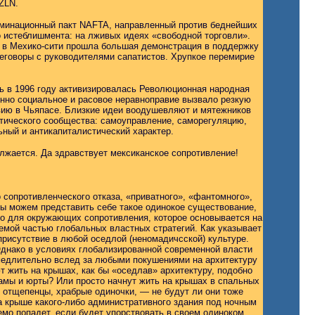
ZLN.
риминационный пакт NAFTA, направленный против беднейших
 истеблишмента: на лживых идеях «свободной торговли».
а в Мехико-сити прошла большая демонстрация в поддержку
еговоры с руководителями сапатистов. Хрупкое перемирие
сь в 1996 году активизировалась Революционная народная
нно социальное и расовое неравноправие вызвало резкую
авию в Чьяпасе. Близкие идеи воодушевляют и мятежников
тического сообщества: самоуправление, саморегуляцию,
ный и антикапиталистический характер.
лжается. Да здравствует мексиканское сопротивление!
сопротивленческого отказа, «приватного», «фантомного»,
Мы можем представить себе такое одинокое существование,
ого для окружающих сопротивления, которое основывается на
мой частью глобальных властных стратегий. Как указывает
рисутствие в любой оседлой (неномадичсской) культуре.
Однако в условиях глобализированной современной власти
медлительно вслед за любыми покушениями на архитектуру
т жить на крышах, как бы «оседлав» архитектуру, подобно
вамы и юрты? Или просто начнут жить на крышах в спальных
 отщепенцы, храбрые одиночки, — не будут ли они тоже
а крыше какого-либо административного здания под ночным
емо попадет, если будет упорствовать в своем одиноком