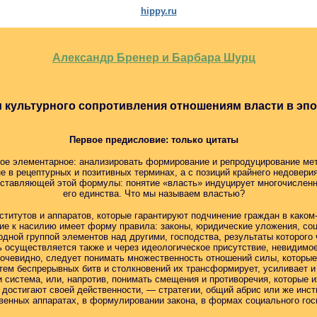
hippy.ru
Александр Бренер и Барбара Шурц
и культурного сопротивления отношениям власти в эпо
Первое предисловие: только цитаты
мое элементарное: анализировать формирование и репродуцирование мет
не в рецептурных и позитивных терминах, а с позиций крайнего недовери
оставляющей этой формулы: понятие «власть» индуцирует многочисленн
его единства. Что мы называем властью?
нститутов и аппаратов, которые гарантируют подчинение граждан в како
ие к насилию имеет форму правила: законы, юридические уложения, со
дной группой элементов над другими, господства, результаты которого
ть осуществляется также и через идеологическое присутствие, невидимое
 очевидно, следует понимать множественность отношений силы, которые
путем беспрерывных битв и столкновений их трансформирует, усиливает и
и система, или, напротив, понимать смещения и противоречия, которые 
ы достигают своей действенности, — стратегии, общий абрис или же инс
венных аппаратах, в формулировании закона, в формах социального гос