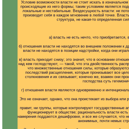
Условие возможности власти не стоит искать в изначальном
происходящие из него формы; таким условием является подв
локальные и нестабильные. Вездесущность власти: не пото
производит себя в каждое мгновение в любой точке. Власть
структура, не какая-то определенная си
а) власть не есть нечто, что приобретается
б) отношения власти не находятся во внешнем положении к 
власти не находятся в позиции надстройки, когда они игр
в) власть приходит снизу; это значит, что в основании отно
над кем господствуют, — такой, что эта двойственность расп
что множественные отношения силы, которые образуются 
последствий расщепления, которые пронизывают все цело
столкновения и их связывает; конечно же, взамен они п
господства суть гегемон
г) отношения власти являются одновременно и интенциональ
Это не означает, однако, что она проистекает из выбора или 
правит, ни группы, которые контролируют государственные а
функционирует в обществе; рациональность власти есть р
намерения поддаются дешифровке, и все же случается, что н
анонимных, почти немых стр