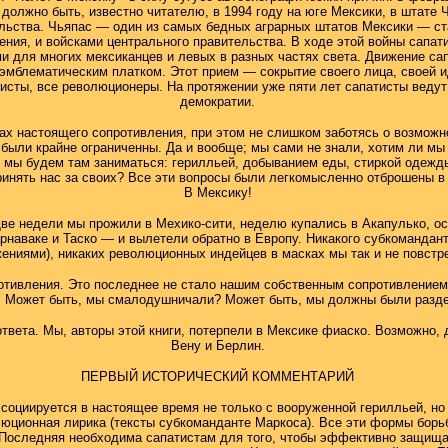
должно быть, известно читателю, в 1994 году на юге Мексики, в штате 
льства. Чьяпас — один из самых бедных аграрных штатов Мексики — с
ния, и войсками центрального правительства. В ходе этой войны сапат
ми для многих мексиканцев и левых в разных частях света. Движение с
эмблематическим платком. Этот прием — сокрытие своего лица, своей 
атисты, все революционеры. На протяжении уже пяти лет сапатисты веду
демократии.
ках настоящего сопротивления, при этом не слишком заботясь о возмож
были крайне ограниченны. Да и вообще; мы сами не знали, хотим ли мы 
м мы будем там заниматься: герилльей, добыванием еды, стиркой одеж
ринять нас за своих? Все эти вопросы были легкомысленно отброшены в 
В Мексику!
ве недели мы прожили в Мехико-сити, неделю купались в Акапулько, о
арнаваке и Таско — и вылетели обратно в Европу. Никакого субкомандант
ениями), никаких революционных индейцев в масках мы так и не повстр
отивления. Это последнее не стало нашим собственным сопротивлением,
в. Может быть, мы смалодушничали? Может быть, мы должны были разде
ответа. Мы, авторы этой книги, потерпели в Мексике фиаско. Возможно, 
Вену и Берлин.
ПЕРВЫЙ ИСТОРИЧЕСКИЙ КОММЕНТАРИЙ
социируется в настоящее время не только с вооруженной герилльей, но
юционная лирика (тексты субкоманданте Маркоса). Все эти формы борьб
Последняя необходима сапатистам для того, чтобы эффективно защищать