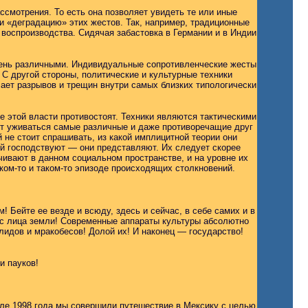
ссмотрения. То есть она позволяет увидеть те или иные
и «деградацию» этих жестов. Так, например, традиционные
воспроизводства. Сидячая забастовка в Германии и в Индии
очень различными. Индивидуальные сопротивленческие жесты
 другой стороны, политические и культурные техники
ает разрывов и трещин внутри самых близких типологически
ые этой власти противостоят. Техники являются тактическими
гут уживаться самые различные и даже противоречащие друг
 не стоит спрашивать, из какой имплицитной теории они
ой господствуют — они представляют. Их следует скорее
чивают в данном социальном пространстве, и на уровне их
ком-то и таком-то эпизоде происходящих столкновений.
! Бейте ее везде и всюду, здесь и сейчас, в себе самих и в
 с лица земли! Современные аппараты культуры абсолютно
идов и мракобесов! Долой их! И наконец — государство!
и пауков!
але 1998 года мы совершили путешествие в Мексику с целью