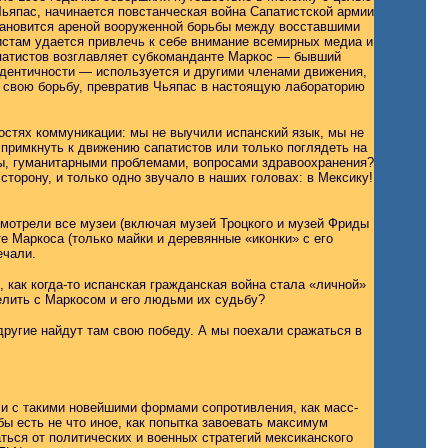
Чьяпас, начинается повстанческая война Сапатистской армии
тановится ареной вооруженной борьбы между восставшими
истам удается привлечь к себе внимание всемирных медиа и
апатистов возглавляет субкоманданте Маркос — бывший
идентичности — используется и другими членами движения,
т свою борьбу, превратив Чьяпас в настоящую лабораторию
ностях коммуникации: мы не выучили испанский язык, мы не
примкнуть к движению сапатистов или только поглядеть на
ды, гуманитарными проблемами, вопросами здравоохранения?
сторону, и только одно звучало в наших головах: в Мексику!
смотрели все музеи (включая музей Троцкого и музей Фриды
е Маркоса (только майки и деревянные «иконки» с его
ечали.
 как когда-то испанская гражданская война стала «личной»
лить с Mapкосом и его людьми их судьбу?
другие найдут там свою победу. А мы поехали сражаться в
 и с такими новейшими формами сопротивления, как масс-
ы есть не что иное, как попытка завоевать максимум
ся от политических и военных стратегий мексиканского