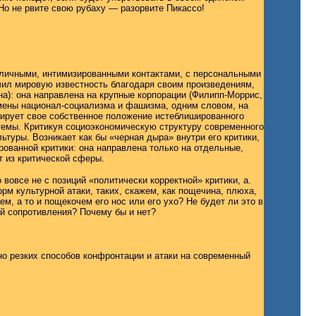
 Но не рвите свою рубаху — разорвите Пикассо!
 личными, интимизированными контактами, с персональными
ил мировую известность благодаря своим произведениям,
а): она направлена на крупные корпорации (Филипп-Моррис,
номены национал-социализма и фашизма, одним словом, на
сирует свое собственное положение истеблишированного
темы. Критикуя социоэкономическую структуру современного
ьтуры. Возникает как бы «черная дыра» внутри его критики,
рованной критики: она направлена только на отдельные,
т из критической сферы.
вовсе не с позиций «политически корректной» критики, а.
рм культурной атаки, таких, скажем, как пощечина, плюха,
м, а то и пощекочем его нос или его ухо? Не будет ли это в
ей сопротивления? Почему бы и нет?
но резких способов конфронтации и атаки на современный