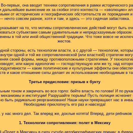
Во-первых, она вводит техники сопротивления в рамки исторического ра
и дальнейшее вынесение их за скобки этого контекста — «эволюцию» ил
мыми от исторических и географических обстоятельств их порождения и 
— нечто совсем разное, хотя и там, и здесь — это сидячая забастовка.
указывает на то, что мотивы сопротивленческих действий могут быть 
роваться субъектами самым удивительным и непредсказуемым образом. С
енены в той или иной общественной традиции. Что тоже вовсе не исключ
жестов.
одной стороны, есть технологии власти, а с другой — технологии, котор
внутри одной и той же сопротивленческой (или властной) стратегии мо
 меняя своей формы, между противоположными стратегиями. У технологий
изводят, или какую идеологию — господствующую или же ту, над котор
продуктивности — какие политические и культурные эффекты они обеспе
ьств и какое отношение силы делает их использование необходимым в та
Третье предисловие: призыв к бунту
ным тоном и закричать во все горло: бейте власть по голове! И по рукам
 механизмы и институции! Разрушайте тюрьмы! Пусть полиция исчезнет
о быть радикально реорганизовано! Наши науки превращают нас в инвал
Необходимо прихлопнуть его раз и навсегда!
, у нас много дел. Так вперед же, дохлые котята! Вперед, дети рябчиков 
1. Технологии сопротивления: полет в Мексику
 «Полет в Мексику» в силу сугубо автобиографических причин: в февр