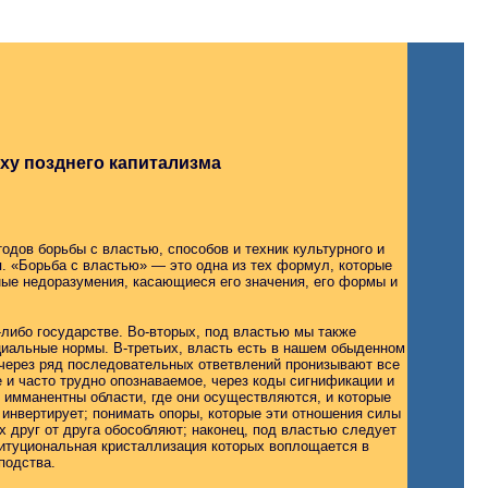
ху позднего капитализма
одов борьбы с властью, способов и техник культурного и
я. «Борьба с властью» — это одна из тех формул, которые
ые недоразумения, касающиеся его значения, его формы и
м-либо государстве. Во-вторых, под властью мы также
циальные нормы. В-третьих, власть есть в нашем обыденном
 через ряд последовательных ответвлений пронизывают все
 и часто трудно опознаваемое, через коды сигнификации и
 имманентны области, где они осуществляются, и которые
 инвертирует; понимать опоры, которые эти отношения силы
их друг от друга обособляют; наконец, под властью следует
титуциональная кристаллизация которых воплощается в
подства.