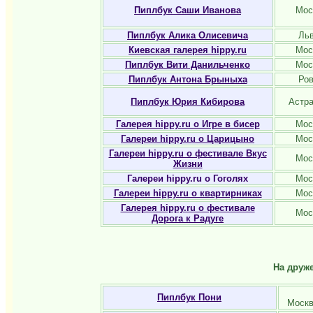
Пиплбу
к Саши Иванова
Мос
Пиплбук Алика Олисевича
Ль
Киевская галерея hippy.ru
Мос
Пиплбук Вити Данильченко
Мос
Пиплбук Антона Брыныха
Ро
Пиплбук Юрия Кибирова
Астр
Галерея hippy.ru о Игре в бисер
Мос
Галереи hippy.ru о Царицыно
Мос
Галереи hippy.ru о фестивале Вкус
Мос
Жизни
Галереи hippy.ru о Гоголях
Мос
Галереи hippy.ru о квартирниках
Мос
Галерея hippy.ru о фестивале
Мос
Дорога к Радуге
На друже
Пиплбук Пони
Моск