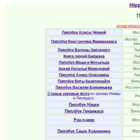
Hipp
П
архив нераз
Пиплбук Алисы Чёрной
Мос
Москва,
Пиплбук Константина Мавракакиса
Ми
Пиплбук Валеры Звёздного
Ль
Книга людей Бирмана
Ль
Пиплбук Маши и Мотылька
Мос
Архив Натальи Мамедовой
Мос
Пиплбук Алика Олисевича
Ль
Пиплбук
Виты Казилюнайте
Вил
Пиплбук Василия Бояринцева
Ростов-
Старые хиповые фото
из архива Лиивы
Ри
и Линардса.
Пиплбук Нэцке
Мос
Пиплбук Генрикаса
Вил
Рок-n-мир
Мос
Пиплбук Саши Художника
Мос