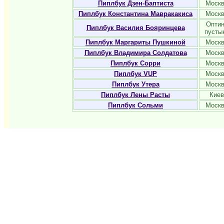
Пиплбук Дзен-Баптиста
Моск
Пиплбук Константина Мавракакиса
Моск
Опти
Пиплбук Василия Бояринцева
пусты
Пиплбук Маргариты Пушкиной
Моск
Пиплбук Владимира Солдатова
Моск
Пиплбук Сорри
Моск
Пиплбук VUP
Моск
Пиплбук Утера
Моск
Пиплбук Лены Расты
Киев
Пиплбук Сольми
Моск