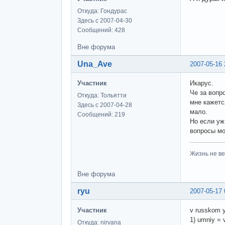
Откуда: Гондурас
Здесь с 2007-04-30
Сообщений: 428
Вне форума
Una_Ave
2007-05-16 
Участник
Икарус.
Че за вопр
Откуда: Тольятти
мне кажетс
Здесь с 2007-04-28
мало.
Сообщений: 219
Но если уж
вопросы мо
Жизнь не ве
Вне форума
ryu
2007-05-17 
Участник
v russkom y
1) umniy = 
Откуда: nirvana