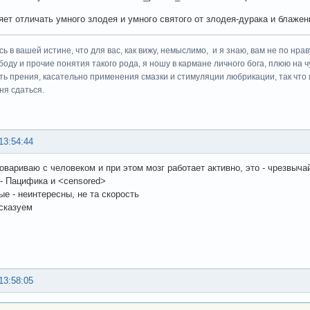
яет отличать умного злодея и умного святого от злодея-дурака и блажен
ь в вашей истине, что для вас, как вижу, немыслимо, и я знаю, вам не по нрав
боду и прочие понятия такого рода, я ношу в кармане личного бога, плюю на ч
сть прения, касательно применения смазки и стимуляции любрикации, так что 
ня сдаться.
13:54:44
говариваю с человеком и при этом мозг работает активно, это - чрезвыч
 - Пацифика и <censored>
ые - неинтересны, не та скорость
сказуем
13:58:05