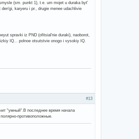
mysle (sm. punkt 1), t.e. um mojet u duraka byt'
t den'gi, karyeru i pr., drugie menee udachlivie
ut spravki iz PND (ofitsial'nie duraki), naoborot,
zkiy IQ... polnoe otsutstvie onogo i vysokiy IQ.
#13
ачит "умный".В последнее время начала
я полярно-противоположные.