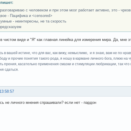
 пишет:
 разговариваю с человеком и при этом мозг работает активно, это - чре
двое - Пацифика и <censored>
 умные - неинтересны, не та скорость
предсказуем
в чистом виде и "Я" как главная линейка для измерения мира. Да, мне э
ь в вашей истине, что для вас, как вижу, немыслимо, и я знаю, вам не по нрав
боду и прочие понятия такого рода, я ношу в кармане личного бога, плюю на ч
сть прения, касательно применения смазки и стимуляции любрикации, так что 
ня сдаться.
13:58:57
есь не личного мнения спрашивали? если нет - пардон