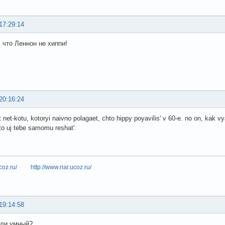
17:29:14
 что Леннон не хиппи!
20:16:24
t net-kotu, kotoryi naivno polagaet, chto hippy poyavilis' v 60-e. no on, kak v
eto uj tebe samomu reshat'.
coz.ru/
http://www.riar.ucoz.ru/
19:14:58
или умный?