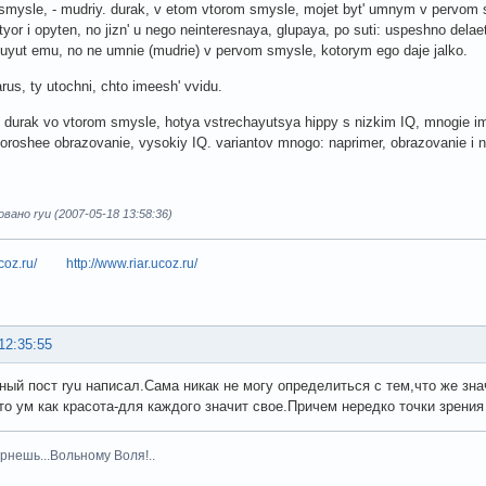
 smysle, - mudriy. durak, v etom vtorom smysle, mojet byt' umnym v pervom s
hityor i opyten, no jizn' u nego neinteresnaya, glupaya, po suti: uspeshno delae
duyut emu, no ne umnie (mudrie) v pervom smysle, kotorym ego daje jalko.
arus, ty utochni, chto imeesh' vvidu.
e durak vo vtorom smysle, hotya vstrechayutsya hippy s nizkim IQ, mnogie imey
oroshee obrazovanie, vysokiy IQ. variantov mnogo: naprimer, obrazovanie i ni
ано ryu (2007-05-18 13:58:36)
coz.ru/
http://www.riar.ucoz.ru/
12:35:55
ный пост ryu написал.Сама никак не могу определиться с тем,что же зн
то ум как красота-для каждого значит свое.Причем нередко точки зрени
рнешь...Вольному Воля!..