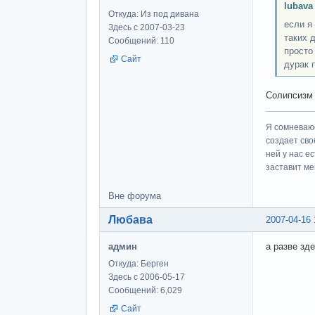
lubava
Откуда: Из под дивана
если я
Здесь с 2007-03-23
таких 
Сообщений: 110
просто
Сайт
дурак 
Солипсизм 
Я сомневаюс
создает сво
ней у нас е
заставит ме
Вне форума
Любава
2007-04-16 
админ
а разве зд
Откуда: Берген
Здесь с 2006-05-17
Сообщений: 6,029
Сайт