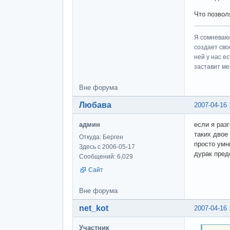
Что позвол
Я сомневаюс
создает сво
ней у нас е
заставит ме
Вне форума
Любава
2007-04-16 
админ
если я раз
таких двое
Откуда: Берген
просто умн
Здесь с 2006-05-17
дурак пред
Сообщений: 6,029
Сайт
Вне форума
net_kot
2007-04-16 
Участник