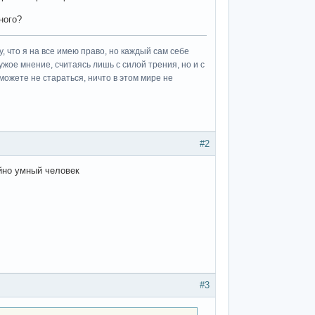
ного?
у, что я на все имею право, но каждый сам себе
ужое мнение, считаясь лишь с силой трения, но и с
можете не стараться, ничто в этом мире не
#2
айно умный человек
#3