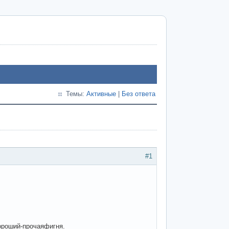
Темы:
Активные
|
Без ответа
#1
ороший-прочаяфигня.