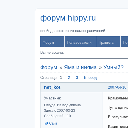
форум hippy.ru
свобода состоит из самоограничений
Форум
Пользователи
Правила
По
Вы не вошли.
Форум
»
Яма и нияма
»
Умный?
Страницы
1
2
3
Вперед
net_kot
2007-04-16 
Участник
Крамольны
Откуда: Из под дивана
Тут с одни
Здесь с 2007-03-23
Сообщений: 110
В результа
Сайт
Каким долж