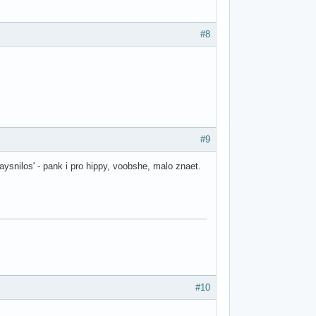
#8
#9
yaysnilos' - pank i pro hippy, voobshe, malo znaet.
#10