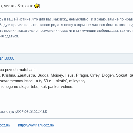
в, чиста абстракто
)
ь в вашей истине, что для вас, как вижу, немыслимо, и я знаю, вам не по нрав
боду и прочие понятия такого рода, я ношу в кармане личного бога, плюю на ч
сть прения, касательно применения смазки и стимуляции любрикации, так что 
ня сдаться.
14:30:00
 po povodu matchasti:
Krishna, Zaratustra, Budda, Moisey, Iisus, Pifagor, Orfey, Diogen, Sokrat, tr
sovremennoy istorii. a ty 60-e... okstis', mileyshiy.
nichego ne skaju, tebe, kak panku, vidnee.
ано ryu (2007-04-16 20:14:13)
coz.ru/
http://www.riar.ucoz.ru/