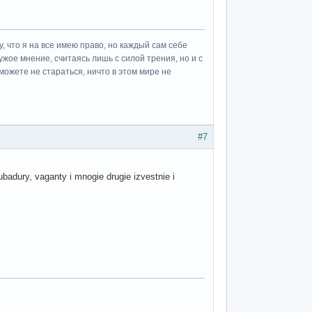
у, что я на все имею право, но каждый сам себе
ужое мнение, считаясь лишь с силой трения, но и с
можете не стараться, ничто в этом мире не
#7
ubadury, vaganty i mnogie drugie izvestnie i