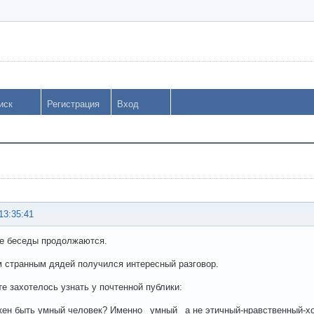
иск
Регистрация
Вход
13:35:41
е беседы продолжаются.
м странным дядей получился интересный разговор.
те захотелось узнать у почтенной публики:
ен быть умный человек? Именно _умный_ а не этичный-нравственный-х