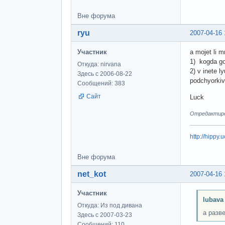
Вне форума
ryu
2007-04-16 
Участник
a mojet li m
1) kogda go
Откуда: nirvana
2) v inete 
Здесь с 2006-08-22
podchyorkiv
Сообщений: 383
Сайт
Luck
Отредактиров
http://hippy.u
Вне форума
net_kot
2007-04-16 
Участник
lubava
Откуда: Из под дивана
а разв
Здесь с 2007-03-23
Сообщений: 110