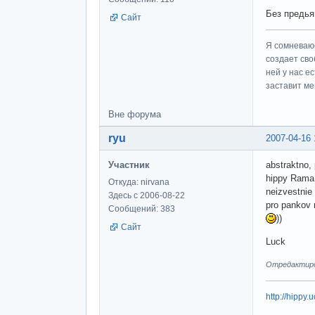
Без предья
Сайт
Я сомневаюс
создает сво
ней у нас е
заставит ме
Вне форума
ryu
2007-04-16 
Участник
abstraktno,
hippy Rama, 
Откуда: nirvana
neizvestnie 
Здесь с 2006-08-22
pro pankov 
Сообщений: 383
))
Сайт
Luck
Отредактиров
http://hippy.u