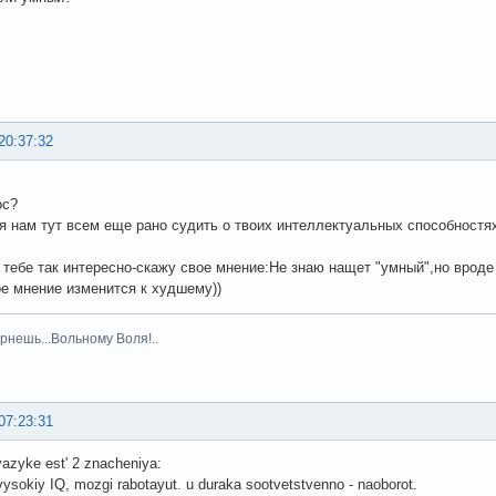
20:37:32
ос?
я нам тут всем еще рано судить о твоих интеллектуальных способностях
 тебе так интересно-скажу свое мнение:Не знаю нащет "умный",но вроде
е мнение изменится к худшему))
рнешь...Вольному Воля!..
07:23:31
azyke est' 2 znacheniya:
vysokiy IQ, mozgi rabotayut. u duraka sootvetstvenno - naoborot.