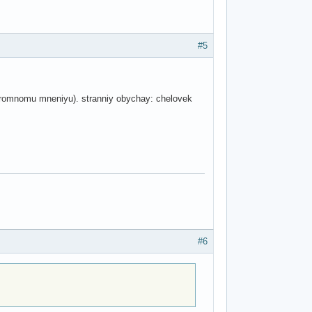
#5
skromnomu mneniyu). stranniy obychay: chelovek
#6