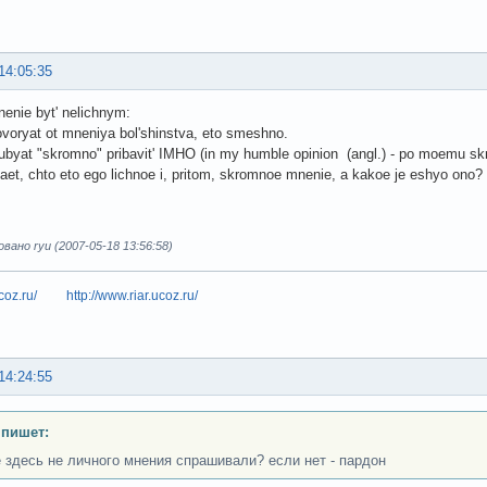
14:05:35
nenie byt' nelichnym:
voryat ot mneniya bol'shinstva, eto smeshno.
lyubyat "skromno" pribavit' IMHO (in my humble opinion (angl.) - po moemu 
aet, chto eto ego lichnoe i, pritom, skromnoe mnenie, a kakoe je eshyo ono?
ано ryu (2007-05-18 13:56:58)
coz.ru/
http://www.riar.ucoz.ru/
14:24:55
 пишет:
е здесь не личного мнения спрашивали? если нет - пардон