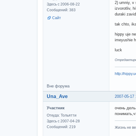
2) umniy, v
Здесь с 2006-08-22
izvorotliv, 
Сообщений: 383
duraki zavi
Сайт
tak chto, ik
hippy uje n
imeyushie h
luck
Отредактиров
http://hippy.u
Вне форума
Una_Ave
2007-05-17 
Участник
очень дель
понимать,ч
Откуда: Тольятти
Здесь с 2007-04-28
Сообщений: 219
Жизнь не ве