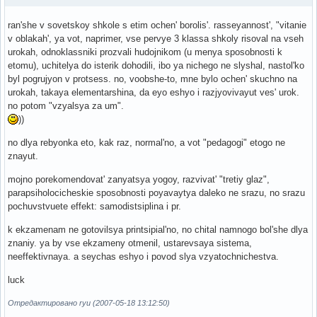
ran'she v sovetskoy shkole s etim ochen' borolis'. rasseyannost', "vitanie
v oblakah', ya vot, naprimer, vse pervye 3 klassa shkoly risoval na vseh
urokah, odnoklassniki prozvali hudojnikom (u menya sposobnosti k
etomu), uchitelya do isterik dohodili, ibo ya nichego ne slyshal, nastol'ko
byl pogrujyon v protsess. no, voobshe-to, mne bylo ochen' skuchno na
urokah, takaya elementarshina, da eyo eshyo i razjyovivayut ves' urok.
no potom "vzyalsya za um".
))
no dlya rebyonka eto, kak raz, normal'no, a vot "pedagogi" etogo ne
znayut.
mojno porekomendovat' zanyatsya yogoy, razvivat' "tretiy glaz",
parapsiholocicheskie sposobnosti poyavaytya daleko ne srazu, no srazu
pochuvstvuete effekt: samodistsiplina i pr.
k ekzamenam ne gotovilsya printsipial'no, no chital namnogo bol'she dlya
znaniy. ya by vse ekzameny otmenil, ustarevsaya sistema,
neeffektivnaya. a seychas eshyo i povod slya vzyatochnichestva.
luck
Отредактировано ryu (2007-05-18 13:12:50)