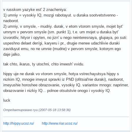
v russkom yazyke est' 2 znacheniya:
1) umniy = vysokiy IQ, mozgi rabotayut. u duraka sootvetstvenno -
naoborot.
2) umniy, v smysle, - mudriy. durak, v etom vtorom smysle, mojet byt'
umnym v pervom smysle (sm. punkt 1), t.e. um mojet u duraka byt'
izvorotliv, hityor i opyten, no jizn' u nego neinteresnaya, glupaya, po suti:
uspeshno delaet den'gi, karyeru i pr., drugie menee udachlivie duraki
zaviduyut emu, no ne umnie (mudrie) v pervom smysle, kotorym ego
daje jalko.
tak chto, ikarus, ty utochni, chto imeesh' vvidu.
hippy uje ne durak vo vtorom smysle, hotya vstrechayutsya hippy s
nizkim IQ, mnogie imeyut spravki iz PND (ofitsial'nie duraki), naoborot,
imeyushie horoshee obrazovanie, vysokiy IQ. variantov mnogo: naprimer,
obrazovanie i nizkiy IQ... polnoe otsutstvie onogo i vysokiy IQ.
luck
Отредактировано ryu (2007-05-18 13:58:36)
http://hippy.ucoz.ru/
http://www.riar.ucoz.ru/