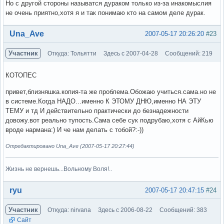
Но с другой стороны называтся дураком только из-за инакомыслия
не очень приятно,хотя я и так понимаю кто на самом деле дурак.
Вне форума
Una_Ave
2007-05-17 20:26:20
#23
Участник
Откуда: Тольятти
Здесь с 2007-04-28
Сообщений: 219
КОТОПЕС
привет,близняшка.копия-та же проблема.Обожаю учиться.сама.но не
в системе.Когда НАДО...именно К ЭТОМУ ДНЮ,именно НА ЭТУ
ТЕМУ и тд И действительно практически до безнадежности
довожу.вот реально тупость.Сама себе сук подрубаю,хотя с АйКью
вроде нармана:) И че нам делать с тобой?:-))
Отредактировано Una_Ave (2007-05-17 20:27:44)
Жизнь не вернешь...Вольному Воля!..
Вне форума
ryu
2007-05-17 20:47:15
#24
Участник
Откуда: nirvana
Здесь с 2006-08-22
Сообщений: 383
Сайт