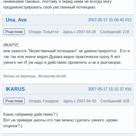
неимением таковых..поэтому я перед ними не всегда могу
продемонстрировать свой умственный потенциал.
Вне форума
Una_Ave
2007-05-17 15:08:40
#15
Участник
Откуда: Тольятти
Здесь с 2007-04-28
Сообщений: 219
ИКАРУС
мне кажется "№умственный потенциал" не демонстрируется...Его и
так так или иначе видно.Дурака видно практически сразу.А вот
умного нет.И ум надо в действиях проявлять а не в разговорах.
Жизнь не вернешь...Вольному Воля!..
Вне форума
IKARUS
2007-05-17 15:15:37
#16
Участник
Откуда: Гондурас
Здесь с 2007-04-30
Сообщений: 428
Каких например действиях?:)
Вот на примере школы,что там можно сделать умного ,кроме
отценок?:)