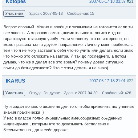
Вне форума
Kotopes
2007-05-17 18:03:37
#21
Участник
Здесь с 2007-05-13
Сообщений: 15
Вопрос спорный. Можно и вообще к экзаменам не готовится если ты
все знаешь. А хорошая память,внимательность,логика и тд не
гарантируют отличную учебу. Если человеку это не интересно, он
может развиваться в другом направление. Лично у меня проблема с
тем что я не могу заставить себя что-то учить или делать если знаю
что можно это отложить на завтра. И так до последнего, а потом
думаю, что же я делал все это время? почему довел ситуацию
почти до безнадежности? Что с этим делать я не знаю(
Вне форума
IKARUS
2007-05-17 18:21:01
#22
Участник
Откуда: Гондурас
Здесь с 2007-04-30
Сообщений: 428
Ну я задал вопрос о школе не для того,чтобы применить полученные
знания практически=)
У нас в классе полно имбецильных амебообразных обыденных
индивидумов , которым что то доказывать бесполезно и
бессмысленно , да и себе дороже..