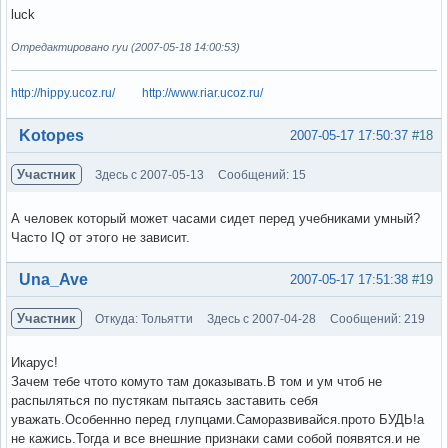
luck
Отредактировано ryu (2007-05-18 14:00:53)
http://hippy.ucoz.ru/
http://www.riar.ucoz.ru/
Вне форума
Kotopes
2007-05-17 17:50:37
#18
Участник
Здесь с 2007-05-13
Сообщений: 15
А человек который может часами сидет перед учебниками умный?
Часто IQ от этого не зависит.
Вне форума
Una_Ave
2007-05-17 17:51:38
#19
Участник
Откуда: Тольятти
Здесь с 2007-04-28
Сообщений: 219
Икарус!
Зачем тебе чтото комуто там доказывать.В том и ум чтоб не
распыляться по пустякам пытаясь заставить себя
уважать.Особеннно перед глупцами.Саморазвивайся.прото БУДЬ!а
не кажись.Тогда и все внешние признаки сами собой появятся.и не