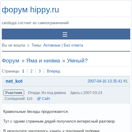
форум hippy.ru
свобода состоит из самоограничений
Вы не вошли.
Темы:
Активные
|
Без ответа
Форум
»
Яма и нияма
»
Умный?
Страницы
1
2
3
Вперед
net_kot
2007-04-16 13:35:41
#1
Участник
Откуда: Из под дивана
Здесь с 2007-03-23
Сообщений: 110
Сайт
Крамольные беседы продолжаются.
Тут с одним странным дядей получился интересный разговор.
В результате захотелось узнать у почтенной публики: