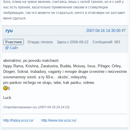
бога, плюю на чужое мнение, считаясь лишь с силой трения, но и с ней у
нас есть прения, касательно применения смазки и стимуляции
любрикации, так что можете не стараться, ничто в этом мире не заставит
меня сдаться.
Вне форума
ryu
2007-04-16 14:30:00
#7
Участник
Откуда: nirvana
Здесь с 2006-08-22
Сообщений: 383
Сайт
abstraktno, po povodu matchasti:
hippy Rama, Krishna, Zaratustra, Budda, Moisey, Iisus, Pifagor, Orfey,
Diogen, Sokrat, trubadury, vaganty i mnogie drugie izvestnie i neizvestnie
sovremennoy istorii. a ty 60-e... okstis', mileyshiy.
pro pankov nichego ne skaju, tebe, kak panku, vidnee.
))
Luck
Отредактировано ryu (2007-04-16 20:14:13)
http://hippy.ucoz.ru/
http://www.riar.ucoz.ru/