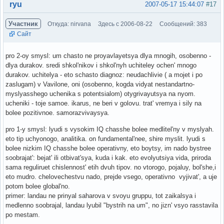
Вне форума
ryu
2007-05-17 15:44:07
#17
Участник
Откуда: nirvana
Здесь с 2006-08-22
Сообщений: 383
Сайт
pro 2-oy smysl: um chasto ne proyavlayetsya dlya mnogih, osobenno -
dlya durakov. sredi shkol'nikov i shkol'nyh uchiteley ochen' mnogo
durakov. uchitelya - eto schasto diagnoz: neudachlivie ( a mojet i po
zaslugam) v Vavilone, oni (osobenno, kogda vidyat nestandartno-
myslyasshego uchenika s potentsialom) otygrivayutsya na nyom.
ucheniki - toje samoe. ikarus, ne beri v golovu. trat' vremya i sily na
bolee pozitivnoe. samorazvivaysya.
pro 1-y smysl: lyudi s vysokim IQ chasshe bolee medlitel'ny v myslyah.
eto tip uchyonogo, analitika. on fundamental'nee, shire myslit. lyudi s
bolee nizkim IQ chasshe bolee operativny, eto boytsy, im nado bystree
soobrajat': bejat' ili otbivat'sya, kuda i kak. eto evolyutsiya vida, priroda
sama reguliruet chislennost' etih dvuh tipov. no vtorogo, pojaluy, bol'she,i
eto mudro. chelovechestvu nado, prejde vsego, operativno vyjivat', a uje
potom bolee global'no.
primer: landau ne prinyal saharova v svoyu gruppu, tot zaikalsya i
medlenno soobrajal, landau lyubil "bystrih na um", no jizn' vsyo rasstavila
po mestam.