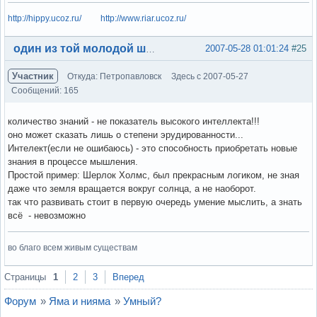
http://hippy.ucoz.ru/
http://www.riar.ucoz.ru/
Вне форума
2007-05-28 01:01:24
#25
один из той молодой шпаны
Участник
Откуда: Петропавловск
Здесь с 2007-05-27
Сообщений: 165
количество знаний - не показатель высокого интеллекта!!!
оно может сказать лишь о степени эрудированности...
Интелект(если не ошибаюсь) - это способность приобретать новые
знания в процессе мышления.
Простой пример: Шерлок Холмс, был прекрасным логиком, не зная
даже что земля вращается вокруг солнца, а не наоборот.
так что развивать стоит в первую очередь умение мыслить, а знать
всё - невозможно
во благо всем живым существам
Вне форума
Страницы
1
2
3
Вперед
Форум
»
Яма и нияма
»
Умный?