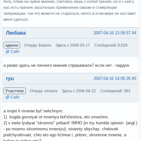
бога, плюю на чужое мнение, считаясь лишь с силой трения, но и с ней у
нас есть прения, касательно применения смазки и стимуляции
любрикации, так что можете не стараться, ничто в этом мире не заставит
меня сдаться.
Вне форума
Любава
2007-04-16 13:58:57
#4
админ
Откуда: Берген
Здесь с 2006-05-17
Сообщений: 6,029
Сайт
а разве здесь не личного мнения спрашивали? если нет - пардон
Вне форума
ryu
2007-04-16 14:05:35
#5
Участник
Откуда: nirvana
Здесь с 2006-08-22
Сообщений: 383
Сайт
a mojet li mnenie byt' nelichnym:
1) kogda govoryat ot mneniya bol'shinstva, eto smeshno.
2) v inete lyubyat "skromno" pribavit' IMHO (in my humble opinion (angl.)
- po moemu skromnomu mneniyu). stranniy obychay: chelovek
podchyorkivaet, chto eto ego lichnoe i, pritom, skromnoe mnenie, a
kakoe je eshyo ono?