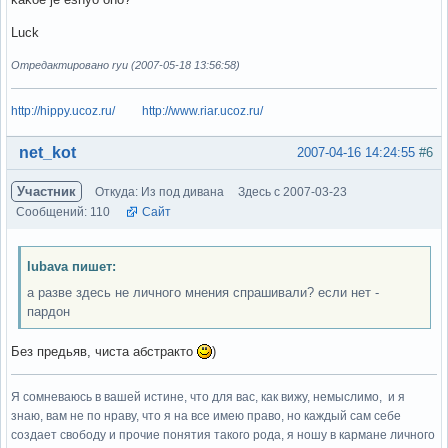
Luck
Отредактировано ryu (2007-05-18 13:56:58)
http://hippy.ucoz.ru/
http://www.riar.ucoz.ru/
Вне форума
net_kot
2007-04-16 14:24:55
#6
Участник
Откуда: Из под дивана
Здесь с 2007-03-23
Сообщений: 110
Сайт
lubava пишет:
а разве здесь не личного мнения спрашивали? если нет -
пардон
Без предьяв, чиста абстракто
)
Я сомневаюсь в вашей истине, что для вас, как вижу, немыслимо, и я
знаю, вам не по нраву, что я на все имею право, но каждый сам себе
создает свободу и прочие понятия такого рода, я ношу в кармане личного