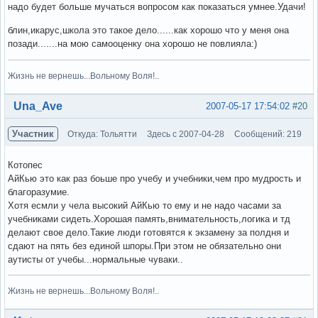
надо будет больше мучаться вопросом как показаться умнее.Удачи!
блин,икарус,школа это такое дело......как хорошо что у меня она
позади.......на мою самооценку она хорошо не повлияла:)
Жизнь не вернешь...Вольному Воля!..
Вне форума
Una_Ave
2007-05-17 17:54:02
#20
Участник
Откуда: Тольятти
Здесь с 2007-04-28
Сообщений: 219
Котопес
АйКью это как раз боьше про учебу и учебники,чем про мудрость и
благоразумие.
Хотя есмли у чела высокий АйКью то ему и не надо часами за
учебниками сидеть.Хорошая память,внимательность,логика и тд
делают свое дело.Такие люди готовятся к экзамену за полдня и
сдают на пять без единой шпоры.При этом не обязательно они
аутисты от учебы...нормальные чуваки..
Жизнь не вернешь...Вольному Воля!..