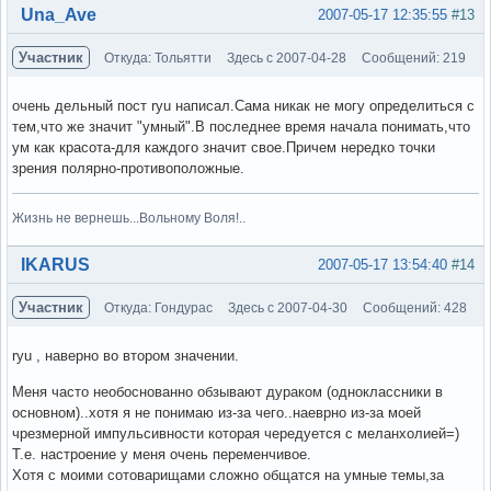
Вне форума
Una_Ave
2007-05-17 12:35:55
#13
Участник
Откуда: Тольятти
Здесь с 2007-04-28
Сообщений: 219
очень дельный пост ryu написал.Сама никак не могу определиться с
тем,что же значит "умный".В последнее время начала понимать,что
ум как красота-для каждого значит свое.Причем нередко точки
зрения полярно-противоположные.
Жизнь не вернешь...Вольному Воля!..
Вне форума
IKARUS
2007-05-17 13:54:40
#14
Участник
Откуда: Гондурас
Здесь с 2007-04-30
Сообщений: 428
ryu , наверно во втором значении.
Меня часто необоснованно обзывают дураком (одноклассники в
основном)..хотя я не понимаю из-за чего..наеврно из-за моей
чрезмерной импульсивности которая чередуется с меланхолией=)
Т.е. настроение у меня очень переменчивое.
Хотя с моими сотоварищами сложно общатся на умные темы,за