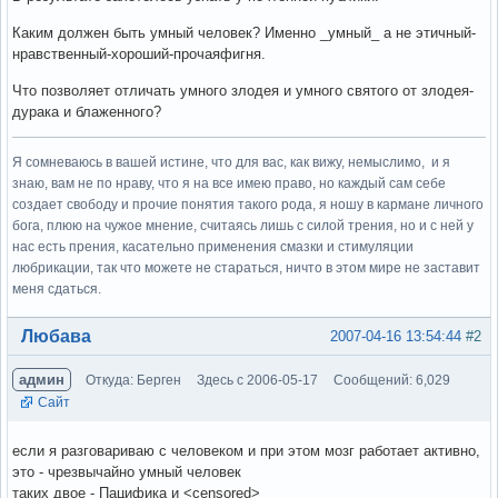
Каким должен быть умный человек? Именно _умный_ а не этичный-
нравственный-хороший-прочаяфигня.
Что позволяет отличать умного злодея и умного святого от злодея-
дурака и блаженного?
Я сомневаюсь в вашей истине, что для вас, как вижу, немыслимо, и я
знаю, вам не по нраву, что я на все имею право, но каждый сам себе
создает свободу и прочие понятия такого рода, я ношу в кармане личного
бога, плюю на чужое мнение, считаясь лишь с силой трения, но и с ней у
нас есть прения, касательно применения смазки и стимуляции
любрикации, так что можете не стараться, ничто в этом мире не заставит
меня сдаться.
Вне форума
Любава
2007-04-16 13:54:44
#2
админ
Откуда: Берген
Здесь с 2006-05-17
Сообщений: 6,029
Сайт
если я разговариваю с человеком и при этом мозг работает активно,
это - чрезвычайно умный человек
таких двое - Пацифика и <censored>