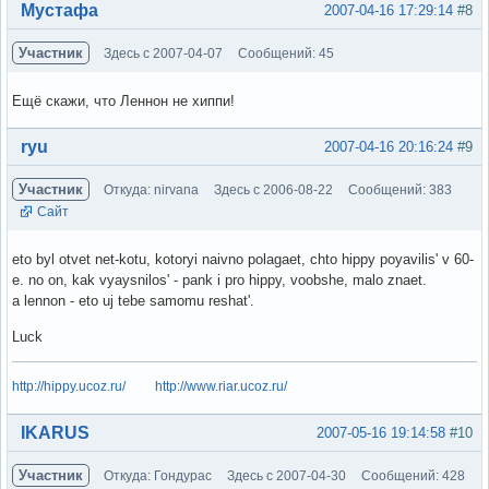
Вне форума
Мустафа
2007-04-16 17:29:14
#8
Участник
Здесь с 2007-04-07
Сообщений: 45
Ещё скажи, что Леннон не хиппи!
Вне форума
ryu
2007-04-16 20:16:24
#9
Участник
Откуда: nirvana
Здесь с 2006-08-22
Сообщений: 383
Сайт
eto byl otvet net-kotu, kotoryi naivno polagaet, chto hippy poyavilis' v 60-
e. no on, kak vyaysnilos' - pank i pro hippy, voobshe, malo znaet.
a lennon - eto uj tebe samomu reshat'.
Luck
http://hippy.ucoz.ru/
http://www.riar.ucoz.ru/
Вне форума
IKARUS
2007-05-16 19:14:58
#10
Участник
Откуда: Гондурас
Здесь с 2007-04-30
Сообщений: 428