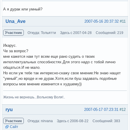
А я дурак или умный?
Вне форума
Una_Ave
2007-05-16 20:37:32
#11
Участник
Откуда: Тольятти
Здесь с 2007-04-28
Сообщений: 219
Икарус.
Че за вопрос?
мне кажется нам тут всем еще рано судить о твоих
интеллектуальных способностях.Для этого надо с тобой лично
общаться.И не мало.
Но если уж тебе так интересно-скажу свое мнение:Не знаю нащет
"умный",но вроде и не дурак.Хотя,если буш задавать подобные
вопросы мое мнение изменится к худшему))
Жизнь не вернешь...Вольному Воля!..
Вне форума
ryu
2007-05-17 07:23:31
#12
Участник
Откуда: nirvana
Здесь с 2006-08-22
Сообщений: 383
Сайт