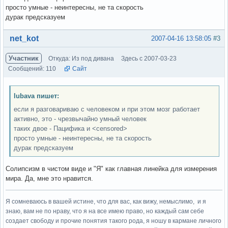
просто умные - неинтересны, не та скорость
дурак предсказуем
Вне форума
net_kot
2007-04-16 13:58:05
#3
Участник
Откуда: Из под дивана
Здесь с 2007-03-23
Сообщений: 110
Сайт
lubava пишет:
если я разговариваю с человеком и при этом мозг работает
активно, это - чрезвычайно умный человек
таких двое - Пацифика и <censored>
просто умные - неинтересны, не та скорость
дурак предсказуем
Солипсизм в чистом виде и "Я" как главная линейка для измерения
мира. Да, мне это нравится.
Я сомневаюсь в вашей истине, что для вас, как вижу, немыслимо, и я
знаю, вам не по нраву, что я на все имею право, но каждый сам себе
создает свободу и прочие понятия такого рода, я ношу в кармане личного