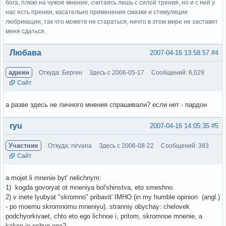
бога, плюю на чужое мнение, считаясь лишь с силой трения, но и с ней у
нас есть прения, касательно применения смазки и стимуляции
любрикации, так что можете не стараться, ничто в этом мире не заставит
меня сдаться.
Вне форума
Любава
2007-04-16 13:58:57
#4
админ
Откуда: Берген
Здесь с 2006-05-17
Сообщений: 6,029
Сайт
а разве здесь не личного мнения спрашивали? если нет - пардон
Вне форума
ryu
2007-04-16 14:05:35
#5
Участник
Откуда: nirvana
Здесь с 2006-08-22
Сообщений: 383
Сайт
a mojet li mnenie byt' nelichnym:
1) kogda govoryat ot mneniya bol'shinstva, eto smeshno.
2) v inete lyubyat "skromno" pribavit' IMHO (in my humble opinion (angl.)
- po moemu skromnomu mneniyu). stranniy obychay: chelovek
podchyorkivaet, chto eto ego lichnoe i, pritom, skromnoe mnenie, a
kakoe je eshyo ono?