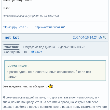
Luck
Отредактировано ryu (2007-05-18 13:56:58)
http://hippy.ucoz.ru/
http://www.riar.ucoz.ru/
Вне форума
net_kot
2007-04-16 14:24:55
#6
Участник
Откуда: Из под дивана
Здесь с 2007-03-23
Сообщений: 110
Сайт
lubava пишет:
а разве здесь не личного мнения спрашивали? если нет -
пардон
Без предьяв, чиста абстракто
)
Я сомневаюсь в вашей истине, что для вас, как вижу, немыслимо, и я
знаю, вам не по нраву, что я на все имею право, но каждый сам себе
создает свободу и прочие понятия такого рода, я ношу в кармане личного