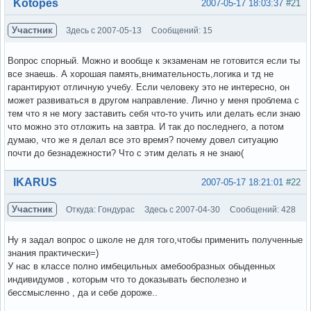
Вне форума
Kotopes
2007-05-17 18:03:37
#21
Участник
Здесь с 2007-05-13
Сообщений: 15
Вопрос спорный. Можно и вообще к экзаменам не готовится если ты
все знаешь. А хорошая память,внимательность,логика и тд не
гарантируют отличную учебу. Если человеку это не интересно, он
может развиваться в другом направление. Лично у меня проблема с
тем что я не могу заставить себя что-то учить или делать если знаю
что можно это отложить на завтра. И так до последнего, а потом
думаю, что же я делал все это время? почему довел ситуацию
почти до безнадежности? Что с этим делать я не знаю(
Вне форума
IKARUS
2007-05-17 18:21:01
#22
Участник
Откуда: Гондурас
Здесь с 2007-04-30
Сообщений: 428
Ну я задал вопрос о школе не для того,чтобы применить полученные
знания практически=)
У нас в классе полно имбецильных амебообразных обыденных
индивидумов , которым что то доказывать бесполезно и
бессмысленно , да и себе дороже..