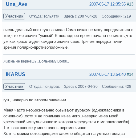
Вне форума
Una_Ave
2007-05-17 12:35:55
#13
Участник
Откуда: Тольятти
Здесь с 2007-04-28
Сообщений: 219
очень дельный пост ryu написал.Сама никак не могу определиться с
тем,что же значит "умный".В последнее время начала понимать,что
ум как красота-для каждого значит свое.Причем нередко точки
зрения полярно-противоположные.
Жизнь не вернешь...Вольному Воля!..
Вне форума
IKARUS
2007-05-17 13:54:40
#14
Участник
Откуда: Гондурас
Здесь с 2007-04-30
Сообщений: 428
ryu , наверно во втором значении.
Меня часто необоснованно обзывают дураком (одноклассники в
основном)..хотя я не понимаю из-за чего..наеврно из-за моей
чрезмерной импульсивности которая чередуется с меланхолией=)
Т.е. настроение у меня очень переменчивое.
Хотя с моими сотоварищами сложно общатся на умные темы,за