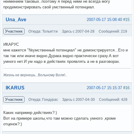
неимением таковых..поэтому я перед ними не всегда могу
продемонстрировать свой умственный потенциал.
Вне форума
Una_Ave
2007-05-17 15:08:40
#15
Участник
Откуда: Тольятти
Здесь с 2007-04-28
Сообщений: 219
ИКАРУС
мне кажется "№умственный потенциал" не демонстрируется...Его и
так так или иначе видно.Дурака видно практически сразу.А вот
умного нет.И ум надо в действиях проявлять а не в разговорах.
Жизнь не вернешь...Вольному Воля!..
Вне форума
IKARUS
2007-05-17 15:15:37
#16
Участник
Откуда: Гондурас
Здесь с 2007-04-30
Сообщений: 428
Каких например действиях?:)
Вот на примере школы,что там можно сделать умного ,кроме
отценок?:)