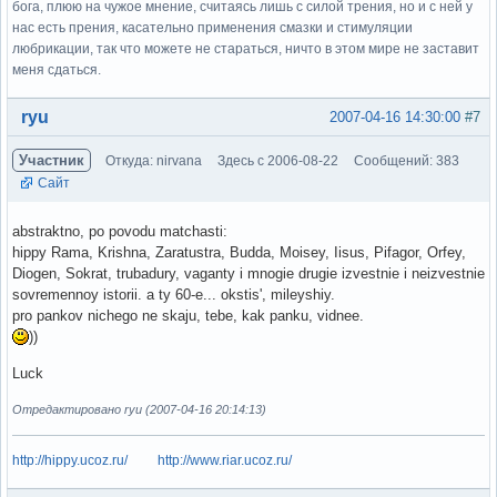
бога, плюю на чужое мнение, считаясь лишь с силой трения, но и с ней у
нас есть прения, касательно применения смазки и стимуляции
любрикации, так что можете не стараться, ничто в этом мире не заставит
меня сдаться.
Вне форума
ryu
2007-04-16 14:30:00
#7
Участник
Откуда: nirvana
Здесь с 2006-08-22
Сообщений: 383
Сайт
abstraktno, po povodu matchasti:
hippy Rama, Krishna, Zaratustra, Budda, Moisey, Iisus, Pifagor, Orfey,
Diogen, Sokrat, trubadury, vaganty i mnogie drugie izvestnie i neizvestnie
sovremennoy istorii. a ty 60-e... okstis', mileyshiy.
pro pankov nichego ne skaju, tebe, kak panku, vidnee.
))
Luck
Отредактировано ryu (2007-04-16 20:14:13)
http://hippy.ucoz.ru/
http://www.riar.ucoz.ru/