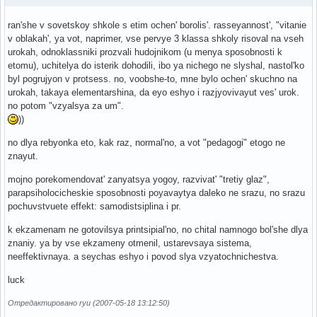
ran'she v sovetskoy shkole s etim ochen' borolis'. rasseyannost', "vitanie
v oblakah', ya vot, naprimer, vse pervye 3 klassa shkoly risoval na vseh
urokah, odnoklassniki prozvali hudojnikom (u menya sposobnosti k
etomu), uchitelya do isterik dohodili, ibo ya nichego ne slyshal, nastol'ko
byl pogrujyon v protsess. no, voobshe-to, mne bylo ochen' skuchno na
urokah, takaya elementarshina, da eyo eshyo i razjyovivayut ves' urok.
no potom "vzyalsya za um".
))
no dlya rebyonka eto, kak raz, normal'no, a vot "pedagogi" etogo ne
znayut.
mojno porekomendovat' zanyatsya yogoy, razvivat' "tretiy glaz",
parapsiholocicheskie sposobnosti poyavaytya daleko ne srazu, no srazu
pochuvstvuete effekt: samodistsiplina i pr.
k ekzamenam ne gotovilsya printsipial'no, no chital namnogo bol'she dlya
znaniy. ya by vse ekzameny otmenil, ustarevsaya sistema,
neeffektivnaya. a seychas eshyo i povod slya vzyatochnichestva.
luck
Отредактировано ryu (2007-05-18 13:12:50)