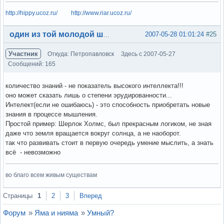
http://hippy.ucoz.ru/
http://www.riar.ucoz.ru/
Вне форума
2007-05-28 01:01:24
#25
один из той молодой шпаны
Участник
Откуда: Петропавловск
Здесь с 2007-05-27
Сообщений: 165
количество знаний - не показатель высокого интеллекта!!!
оно может сказать лишь о степени эрудированности...
Интелект(если не ошибаюсь) - это способность приобретать новые
знания в процессе мышления.
Простой пример: Шерлок Холмс, был прекрасным логиком, не зная
даже что земля вращается вокруг солнца, а не наоборот.
так что развивать стоит в первую очередь умение мыслить, а знать
всё - невозможно
во благо всем живым существам
Вне форума
Страницы
1
2
3
Вперед
Форум
»
Яма и нияма
»
Умный?