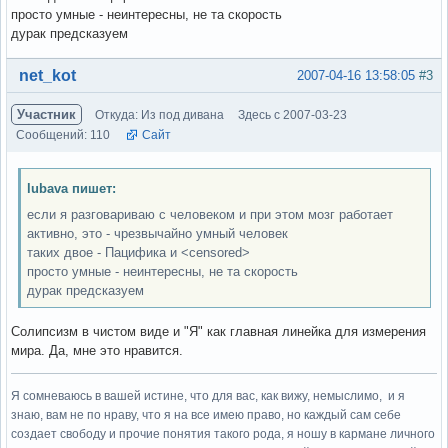
просто умные - неинтересны, не та скорость
дурак предсказуем
Вне форума
net_kot
2007-04-16 13:58:05
#3
Участник
Откуда: Из под дивана
Здесь с 2007-03-23
Сообщений: 110
Сайт
lubava пишет:
если я разговариваю с человеком и при этом мозг работает
активно, это - чрезвычайно умный человек
таких двое - Пацифика и <censored>
просто умные - неинтересны, не та скорость
дурак предсказуем
Солипсизм в чистом виде и "Я" как главная линейка для измерения
мира. Да, мне это нравится.
Я сомневаюсь в вашей истине, что для вас, как вижу, немыслимо, и я
знаю, вам не по нраву, что я на все имею право, но каждый сам себе
создает свободу и прочие понятия такого рода, я ношу в кармане личного