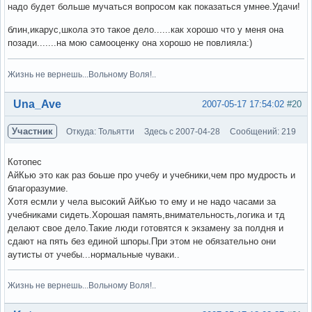
надо будет больше мучаться вопросом как показаться умнее.Удачи!
блин,икарус,школа это такое дело......как хорошо что у меня она
позади.......на мою самооценку она хорошо не повлияла:)
Жизнь не вернешь...Вольному Воля!..
Вне форума
Una_Ave
2007-05-17 17:54:02
#20
Участник
Откуда: Тольятти
Здесь с 2007-04-28
Сообщений: 219
Котопес
АйКью это как раз боьше про учебу и учебники,чем про мудрость и
благоразумие.
Хотя есмли у чела высокий АйКью то ему и не надо часами за
учебниками сидеть.Хорошая память,внимательность,логика и тд
делают свое дело.Такие люди готовятся к экзамену за полдня и
сдают на пять без единой шпоры.При этом не обязательно они
аутисты от учебы...нормальные чуваки..
Жизнь не вернешь...Вольному Воля!..