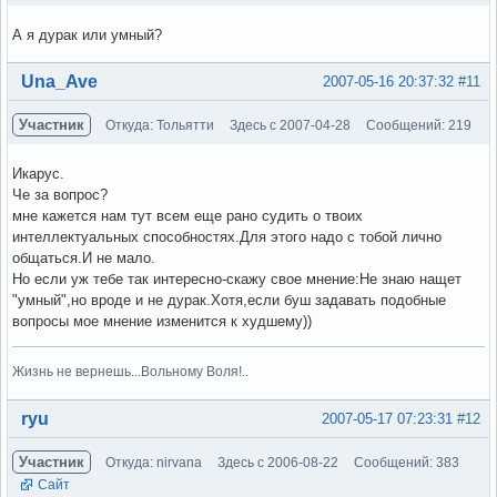
А я дурак или умный?
Вне форума
Una_Ave
2007-05-16 20:37:32
#11
Участник
Откуда: Тольятти
Здесь с 2007-04-28
Сообщений: 219
Икарус.
Че за вопрос?
мне кажется нам тут всем еще рано судить о твоих
интеллектуальных способностях.Для этого надо с тобой лично
общаться.И не мало.
Но если уж тебе так интересно-скажу свое мнение:Не знаю нащет
"умный",но вроде и не дурак.Хотя,если буш задавать подобные
вопросы мое мнение изменится к худшему))
Жизнь не вернешь...Вольному Воля!..
Вне форума
ryu
2007-05-17 07:23:31
#12
Участник
Откуда: nirvana
Здесь с 2006-08-22
Сообщений: 383
Сайт