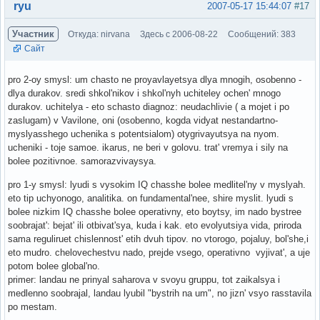
Вне форума
ryu
2007-05-17 15:44:07
#17
Участник
Откуда: nirvana
Здесь с 2006-08-22
Сообщений: 383
Сайт
pro 2-oy smysl: um chasto ne proyavlayetsya dlya mnogih, osobenno -
dlya durakov. sredi shkol'nikov i shkol'nyh uchiteley ochen' mnogo
durakov. uchitelya - eto schasto diagnoz: neudachlivie ( a mojet i po
zaslugam) v Vavilone, oni (osobenno, kogda vidyat nestandartno-
myslyasshego uchenika s potentsialom) otygrivayutsya na nyom.
ucheniki - toje samoe. ikarus, ne beri v golovu. trat' vremya i sily na
bolee pozitivnoe. samorazvivaysya.
pro 1-y smysl: lyudi s vysokim IQ chasshe bolee medlitel'ny v myslyah.
eto tip uchyonogo, analitika. on fundamental'nee, shire myslit. lyudi s
bolee nizkim IQ chasshe bolee operativny, eto boytsy, im nado bystree
soobrajat': bejat' ili otbivat'sya, kuda i kak. eto evolyutsiya vida, priroda
sama reguliruet chislennost' etih dvuh tipov. no vtorogo, pojaluy, bol'she,i
eto mudro. chelovechestvu nado, prejde vsego, operativno vyjivat', a uje
potom bolee global'no.
primer: landau ne prinyal saharova v svoyu gruppu, tot zaikalsya i
medlenno soobrajal, landau lyubil "bystrih na um", no jizn' vsyo rasstavila
po mestam.