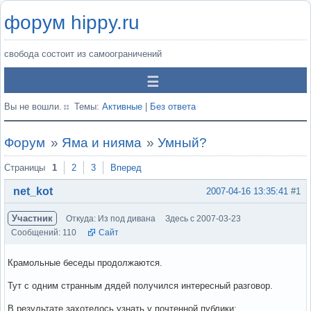
форум hippy.ru
свобода состоит из самоограничений
Вы не вошли.
Темы:
Активные
|
Без ответа
Форум
»
Яма и нияма
»
Умный?
Страницы
1
2
3
Вперед
net_kot
2007-04-16 13:35:41
#1
Участник
Откуда: Из под дивана
Здесь с 2007-03-23
Сообщений: 110
Сайт
Крамольные беседы продолжаются.
Тут с одним странным дядей получился интересный разговор.
В результате захотелось узнать у почтенной публики: