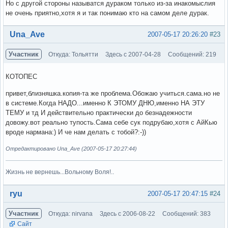
Но с другой стороны называтся дураком только из-за инакомыслия
не очень приятно,хотя я и так понимаю кто на самом деле дурак.
Вне форума
Una_Ave
2007-05-17 20:26:20
#23
Участник
Откуда: Тольятти
Здесь с 2007-04-28
Сообщений: 219
КОТОПЕС
привет,близняшка.копия-та же проблема.Обожаю учиться.сама.но не
в системе.Когда НАДО...именно К ЭТОМУ ДНЮ,именно НА ЭТУ
ТЕМУ и тд И действительно практически до безнадежности
довожу.вот реально тупость.Сама себе сук подрубаю,хотя с АйКью
вроде нармана:) И че нам делать с тобой?:-))
Отредактировано Una_Ave (2007-05-17 20:27:44)
Жизнь не вернешь...Вольному Воля!..
Вне форума
ryu
2007-05-17 20:47:15
#24
Участник
Откуда: nirvana
Здесь с 2006-08-22
Сообщений: 383
Сайт