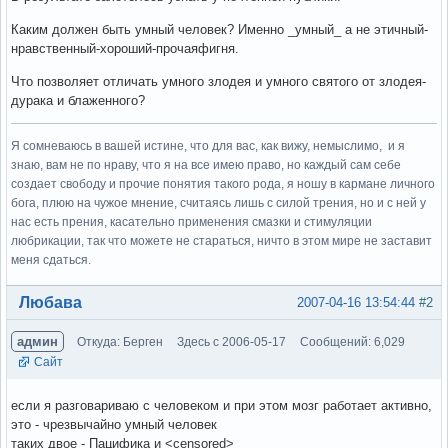
Каким должен быть умный человек? Именно _умный_ а не этичный-
нравственный-хороший-прочаяфигня.
Что позволяет отличать умного злодея и умного святого от злодея-
дурака и блаженного?
Я сомневаюсь в вашей истине, что для вас, как вижу, немыслимо, и я
знаю, вам не по нраву, что я на все имею право, но каждый сам себе
создает свободу и прочие понятия такого рода, я ношу в кармане личного
бога, плюю на чужое мнение, считаясь лишь с силой трения, но и с ней у
нас есть прения, касательно применения смазки и стимуляции
любрикации, так что можете не стараться, ничто в этом мире не заставит
меня сдаться.
Вне форума
Любава
2007-04-16 13:54:44
#2
админ
Откуда: Берген
Здесь с 2006-05-17
Сообщений: 6,029
Сайт
если я разговариваю с человеком и при этом мозг работает активно,
это - чрезвычайно умный человек
таких двое - Пацифика и <censored>