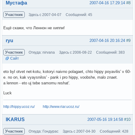
Вне форума
Мустафа
2007-04-16 17:29:14
#8
Участник
Здесь с 2007-04-07
Сообщений: 45
Ещё скажи, что Леннон не хиппи!
Вне форума
ryu
2007-04-16 20:16:24
#9
Участник
Откуда: nirvana
Здесь с 2006-08-22
Сообщений: 383
Сайт
eto byl otvet net-kotu, kotoryi naivno polagaet, chto hippy poyavilis' v 60-
e. no on, kak vyaysnilos' - pank i pro hippy, voobshe, malo znaet.
a lennon - eto uj tebe samomu reshat'.
Luck
http://hippy.ucoz.ru/
http://www.riar.ucoz.ru/
Вне форума
IKARUS
2007-05-16 19:14:58
#10
Участник
Откуда: Гондурас
Здесь с 2007-04-30
Сообщений: 428