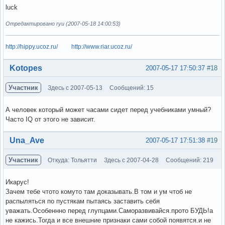
luck
Отредактировано ryu (2007-05-18 14:00:53)
http://hippy.ucoz.ru/
http://www.riar.ucoz.ru/
Вне форума
Kotopes
2007-05-17 17:50:37
#18
Участник
Здесь с 2007-05-13
Сообщений: 15
А человек который может часами сидет перед учебниками умный?
Часто IQ от этого не зависит.
Вне форума
Una_Ave
2007-05-17 17:51:38
#19
Участник
Откуда: Тольятти
Здесь с 2007-04-28
Сообщений: 219
Икарус!
Зачем тебе чтото комуто там доказывать.В том и ум чтоб не
распыляться по пустякам пытаясь заставить себя
уважать.Особеннно перед глупцами.Саморазвивайся.прото БУДЬ!а
не кажись.Тогда и все внешние признаки сами собой появятся.и не