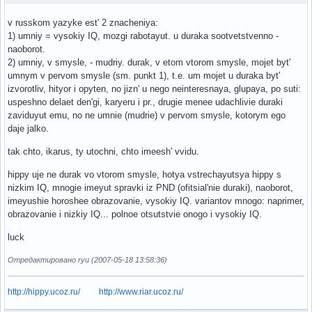
v russkom yazyke est' 2 znacheniya:
1) umniy = vysokiy IQ, mozgi rabotayut. u duraka sootvetstvenno -
naoborot.
2) umniy, v smysle, - mudriy. durak, v etom vtorom smysle, mojet byt'
umnym v pervom smysle (sm. punkt 1), t.e. um mojet u duraka byt'
izvorotliv, hityor i opyten, no jizn' u nego neinteresnaya, glupaya, po suti:
uspeshno delaet den'gi, karyeru i pr., drugie menee udachlivie duraki
zaviduyut emu, no ne umnie (mudrie) v pervom smysle, kotorym ego
daje jalko.
tak chto, ikarus, ty utochni, chto imeesh' vvidu.
hippy uje ne durak vo vtorom smysle, hotya vstrechayutsya hippy s
nizkim IQ, mnogie imeyut spravki iz PND (ofitsial'nie duraki), naoborot,
imeyushie horoshee obrazovanie, vysokiy IQ. variantov mnogo: naprimer,
obrazovanie i nizkiy IQ... polnoe otsutstvie onogo i vysokiy IQ.
luck
Отредактировано ryu (2007-05-18 13:58:36)
http://hippy.ucoz.ru/
http://www.riar.ucoz.ru/