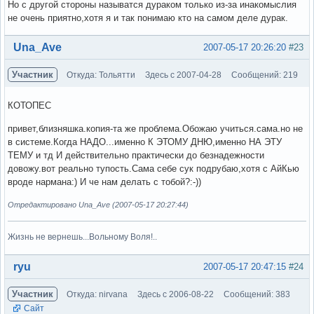
Но с другой стороны называтся дураком только из-за инакомыслия
не очень приятно,хотя я и так понимаю кто на самом деле дурак.
Вне форума
Una_Ave
2007-05-17 20:26:20
#23
Участник
Откуда: Тольятти
Здесь с 2007-04-28
Сообщений: 219
КОТОПЕС
привет,близняшка.копия-та же проблема.Обожаю учиться.сама.но не
в системе.Когда НАДО...именно К ЭТОМУ ДНЮ,именно НА ЭТУ
ТЕМУ и тд И действительно практически до безнадежности
довожу.вот реально тупость.Сама себе сук подрубаю,хотя с АйКью
вроде нармана:) И че нам делать с тобой?:-))
Отредактировано Una_Ave (2007-05-17 20:27:44)
Жизнь не вернешь...Вольному Воля!..
Вне форума
ryu
2007-05-17 20:47:15
#24
Участник
Откуда: nirvana
Здесь с 2006-08-22
Сообщений: 383
Сайт