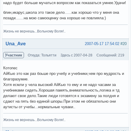
надо будет больше мучаться вопросом как показаться умнее.Удачи!
блин,икарус,школа это такое дело......как хорошо что у меня она
позади.......на мою самооценку она хорошо не повлияла:)
Жизнь не вернешь...Вольному Воля!..
Вне форума
Una_Ave
2007-05-17 17:54:02
#20
Участник
Откуда: Тольятти
Здесь с 2007-04-28
Сообщений: 219
Котопес
АйКью это как раз боьше про учебу и учебники,чем про мудрость и
благоразумие.
Хотя есмли у чела высокий АйКью то ему и не надо часами за
учебниками сидеть.Хорошая память,внимательность,логика и тд
делают свое дело.Такие люди готовятся к экзамену за полдня и
сдают на пять без единой шпоры.При этом не обязательно они
аутисты от учебы...нормальные чуваки..
Жизнь не вернешь...Вольному Воля!..