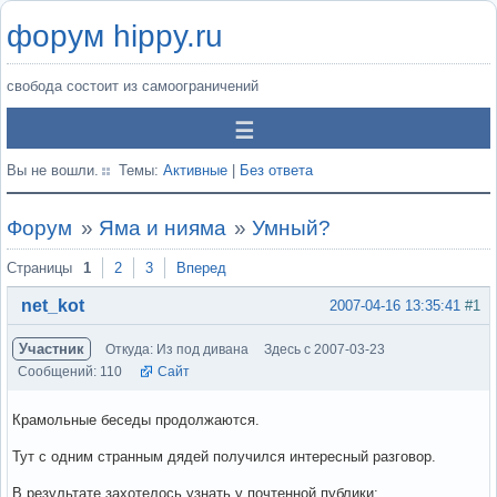
форум hippy.ru
свобода состоит из самоограничений
Вы не вошли.
Темы:
Активные
|
Без ответа
Форум
»
Яма и нияма
»
Умный?
Страницы
1
2
3
Вперед
net_kot
2007-04-16 13:35:41
#1
Участник
Откуда: Из под дивана
Здесь с 2007-03-23
Сообщений: 110
Сайт
Крамольные беседы продолжаются.
Тут с одним странным дядей получился интересный разговор.
В результате захотелось узнать у почтенной публики: