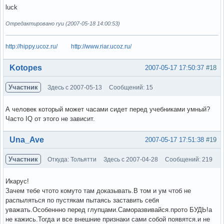
luck
Отредактировано ryu (2007-05-18 14:00:53)
http://hippy.ucoz.ru/
http://www.riar.ucoz.ru/
Вне форума
Kotopes
2007-05-17 17:50:37
#18
Участник
Здесь с 2007-05-13
Сообщений: 15
А человек который может часами сидет перед учебниками умный?
Часто IQ от этого не зависит.
Вне форума
Una_Ave
2007-05-17 17:51:38
#19
Участник
Откуда: Тольятти
Здесь с 2007-04-28
Сообщений: 219
Икарус!
Зачем тебе чтото комуто там доказывать.В том и ум чтоб не
распыляться по пустякам пытаясь заставить себя
уважать.Особеннно перед глупцами.Саморазвивайся.прото БУДЬ!а
не кажись.Тогда и все внешние признаки сами собой появятся.и не