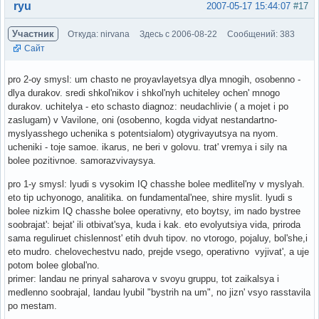
Вне форума
ryu
2007-05-17 15:44:07
#17
Участник
Откуда: nirvana
Здесь с 2006-08-22
Сообщений: 383
Сайт
pro 2-oy smysl: um chasto ne proyavlayetsya dlya mnogih, osobenno -
dlya durakov. sredi shkol'nikov i shkol'nyh uchiteley ochen' mnogo
durakov. uchitelya - eto schasto diagnoz: neudachlivie ( a mojet i po
zaslugam) v Vavilone, oni (osobenno, kogda vidyat nestandartno-
myslyasshego uchenika s potentsialom) otygrivayutsya na nyom.
ucheniki - toje samoe. ikarus, ne beri v golovu. trat' vremya i sily na
bolee pozitivnoe. samorazvivaysya.
pro 1-y smysl: lyudi s vysokim IQ chasshe bolee medlitel'ny v myslyah.
eto tip uchyonogo, analitika. on fundamental'nee, shire myslit. lyudi s
bolee nizkim IQ chasshe bolee operativny, eto boytsy, im nado bystree
soobrajat': bejat' ili otbivat'sya, kuda i kak. eto evolyutsiya vida, priroda
sama reguliruet chislennost' etih dvuh tipov. no vtorogo, pojaluy, bol'she,i
eto mudro. chelovechestvu nado, prejde vsego, operativno vyjivat', a uje
potom bolee global'no.
primer: landau ne prinyal saharova v svoyu gruppu, tot zaikalsya i
medlenno soobrajal, landau lyubil "bystrih na um", no jizn' vsyo rasstavila
po mestam.