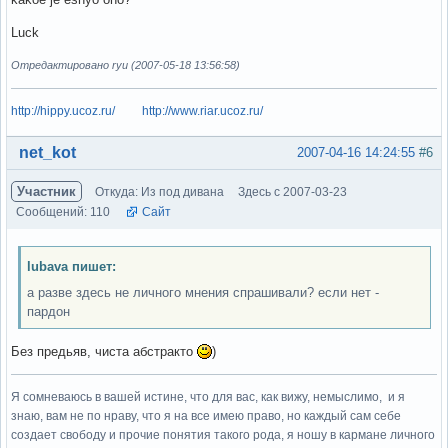
Luck
Отредактировано ryu (2007-05-18 13:56:58)
http://hippy.ucoz.ru/
http://www.riar.ucoz.ru/
Вне форума
net_kot
2007-04-16 14:24:55
#6
Участник
Откуда: Из под дивана
Здесь с 2007-03-23
Сообщений: 110
Сайт
lubava пишет:
а разве здесь не личного мнения спрашивали? если нет -
пардон
Без предьяв, чиста абстракто
)
Я сомневаюсь в вашей истине, что для вас, как вижу, немыслимо, и я
знаю, вам не по нраву, что я на все имею право, но каждый сам себе
создает свободу и прочие понятия такого рода, я ношу в кармане личного