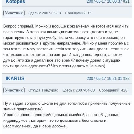
Вне форума
Kotopes
2007-05-17 18:03:37
#21
Участник
Здесь с 2007-05-13
Сообщений: 15
Вопрос спорный. Можно и вообще к экзаменам не готовится если ты
все знаешь. А хорошая память,внимательность,логика и тд не
гарантируют отличную учебу. Если человеку это не интересно, он
может развиваться в другом направление. Лично у меня проблема с
тем что я не могу заставить себя что-то учить или делать если знаю
что можно это отложить на завтра. И так до последнего, а потом
думаю, что же я делал все это время? почему довел ситуацию
почти до безнадежности? Что с этим делать я не знаю(
Вне форума
IKARUS
2007-05-17 18:21:01
#22
Участник
Откуда: Гондурас
Здесь с 2007-04-30
Сообщений: 428
Ну я задал вопрос о школе не для того,чтобы применить полученные
знания практически=)
У нас в классе полно имбецильных амебообразных обыденных
индивидумов , которым что то доказывать бесполезно и
бессмысленно , да и себе дороже..