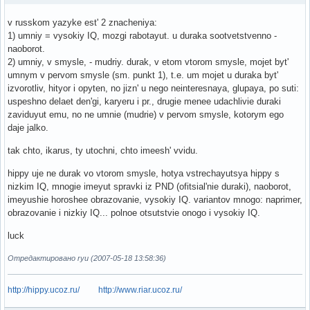
v russkom yazyke est' 2 znacheniya:
1) umniy = vysokiy IQ, mozgi rabotayut. u duraka sootvetstvenno -
naoborot.
2) umniy, v smysle, - mudriy. durak, v etom vtorom smysle, mojet byt'
umnym v pervom smysle (sm. punkt 1), t.e. um mojet u duraka byt'
izvorotliv, hityor i opyten, no jizn' u nego neinteresnaya, glupaya, po suti:
uspeshno delaet den'gi, karyeru i pr., drugie menee udachlivie duraki
zaviduyut emu, no ne umnie (mudrie) v pervom smysle, kotorym ego
daje jalko.
tak chto, ikarus, ty utochni, chto imeesh' vvidu.
hippy uje ne durak vo vtorom smysle, hotya vstrechayutsya hippy s
nizkim IQ, mnogie imeyut spravki iz PND (ofitsial'nie duraki), naoborot,
imeyushie horoshee obrazovanie, vysokiy IQ. variantov mnogo: naprimer,
obrazovanie i nizkiy IQ... polnoe otsutstvie onogo i vysokiy IQ.
luck
Отредактировано ryu (2007-05-18 13:58:36)
http://hippy.ucoz.ru/
http://www.riar.ucoz.ru/