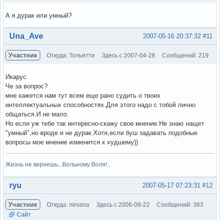
А я дурак или умный?
Вне форума
Una_Ave
2007-05-16 20:37:32
#11
Участник
Откуда: Тольятти
Здесь с 2007-04-28
Сообщений: 219
Икарус.
Че за вопрос?
мне кажется нам тут всем еще рано судить о твоих
интеллектуальных способностях.Для этого надо с тобой лично
общаться.И не мало.
Но если уж тебе так интересно-скажу свое мнение:Не знаю нащет
"умный",но вроде и не дурак.Хотя,если буш задавать подобные
вопросы мое мнение изменится к худшему))
Жизнь не вернешь...Вольному Воля!..
Вне форума
ryu
2007-05-17 07:23:31
#12
Участник
Откуда: nirvana
Здесь с 2006-08-22
Сообщений: 383
Сайт