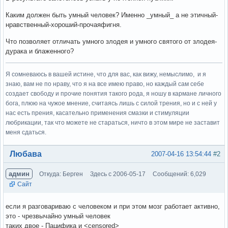
Каким должен быть умный человек? Именно _умный_ а не этичный-
нравственный-хороший-прочаяфигня.
Что позволяет отличать умного злодея и умного святого от злодея-
дурака и блаженного?
Я сомневаюсь в вашей истине, что для вас, как вижу, немыслимо, и я
знаю, вам не по нраву, что я на все имею право, но каждый сам себе
создает свободу и прочие понятия такого рода, я ношу в кармане личного
бога, плюю на чужое мнение, считаясь лишь с силой трения, но и с ней у
нас есть прения, касательно применения смазки и стимуляции
любрикации, так что можете не стараться, ничто в этом мире не заставит
меня сдаться.
Вне форума
Любава
2007-04-16 13:54:44
#2
админ
Откуда: Берген
Здесь с 2006-05-17
Сообщений: 6,029
Сайт
если я разговариваю с человеком и при этом мозг работает активно,
это - чрезвычайно умный человек
таких двое - Пацифика и <censored>