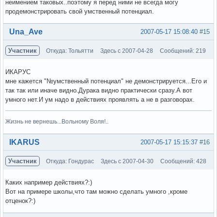
неимением таковых..поэтому я перед ними не всегда могу
продемонстрировать свой умственный потенциал.
Вне форума
Una_Ave
2007-05-17 15:08:40
#15
Участник
Откуда: Тольятти
Здесь с 2007-04-28
Сообщений: 219
ИКАРУС
мне кажется "№умственный потенциал" не демонстрируется...Его и
так так или иначе видно.Дурака видно практически сразу.А вот
умного нет.И ум надо в действиях проявлять а не в разговорах.
Жизнь не вернешь...Вольному Воля!..
Вне форума
IKARUS
2007-05-17 15:15:37
#16
Участник
Откуда: Гондурас
Здесь с 2007-04-30
Сообщений: 428
Каких например действиях?:)
Вот на примере школы,что там можно сделать умного ,кроме
отценок?:)