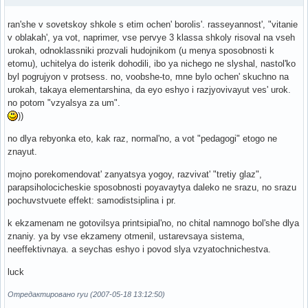
ran'she v sovetskoy shkole s etim ochen' borolis'. rasseyannost', "vitanie
v oblakah', ya vot, naprimer, vse pervye 3 klassa shkoly risoval na vseh
urokah, odnoklassniki prozvali hudojnikom (u menya sposobnosti k
etomu), uchitelya do isterik dohodili, ibo ya nichego ne slyshal, nastol'ko
byl pogrujyon v protsess. no, voobshe-to, mne bylo ochen' skuchno na
urokah, takaya elementarshina, da eyo eshyo i razjyovivayut ves' urok.
no potom "vzyalsya za um".
))
no dlya rebyonka eto, kak raz, normal'no, a vot "pedagogi" etogo ne
znayut.
mojno porekomendovat' zanyatsya yogoy, razvivat' "tretiy glaz",
parapsiholocicheskie sposobnosti poyavaytya daleko ne srazu, no srazu
pochuvstvuete effekt: samodistsiplina i pr.
k ekzamenam ne gotovilsya printsipial'no, no chital namnogo bol'she dlya
znaniy. ya by vse ekzameny otmenil, ustarevsaya sistema,
neeffektivnaya. a seychas eshyo i povod slya vzyatochnichestva.
luck
Отредактировано ryu (2007-05-18 13:12:50)