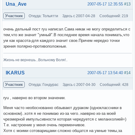
Вне форума
Una_Ave
2007-05-17 12:35:55
#13
Участник
Откуда: Тольятти
Здесь с 2007-04-28
Сообщений: 219
очень дельный пост ryu написал.Сама никак не могу определиться с
тем,что же значит "умный".В последнее время начала понимать,что
ум как красота-для каждого значит свое.Причем нередко точки
зрения полярно-противоположные.
Жизнь не вернешь...Вольному Воля!..
Вне форума
IKARUS
2007-05-17 13:54:40
#14
Участник
Откуда: Гондурас
Здесь с 2007-04-30
Сообщений: 428
ryu , наверно во втором значении.
Меня часто необоснованно обзывают дураком (одноклассники в
основном)..хотя я не понимаю из-за чего..наеврно из-за моей
чрезмерной импульсивности которая чередуется с меланхолией=)
Т.е. настроение у меня очень переменчивое.
Хотя с моими сотоварищами сложно общатся на умные темы,за