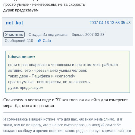
просто умные - неинтересны, не та скорость
дурак предсказуем
Вне форума
net_kot
2007-04-16 13:58:05
#3
Участник
Откуда: Из под дивана
Здесь с 2007-03-23
Сообщений: 110
Сайт
lubava пишет:
если я разговариваю с человеком и при этом мозг работает
активно, это - чрезвычайно умный человек
таких двое - Пацифика и <censored>
просто умные - неинтересны, не та скорость
дурак предсказуем
Солипсизм в чистом виде и "Я" как главная линейка для измерения
мира. Да, мне это нравится.
Я сомневаюсь в вашей истине, что для вас, как вижу, немыслимо, и я
знаю, вам не по нраву, что я на все имею право, но каждый сам себе
создает свободу и прочие понятия такого рода, я ношу в кармане личного