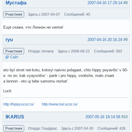
Вне форума
Мустафа
2007-04-16 17:29:14
#8
Участник
Здесь с 2007-04-07
Сообщений: 45
Ещё скажи, что Леннон не хиппи!
Вне форума
ryu
2007-04-16 20:16:24
#9
Участник
Откуда: nirvana
Здесь с 2006-08-22
Сообщений: 383
Сайт
eto byl otvet net-kotu, kotoryi naivno polagaet, chto hippy poyavilis' v 60-
e. no on, kak vyaysnilos' - pank i pro hippy, voobshe, malo znaet.
a lennon - eto uj tebe samomu reshat'.
Luck
http://hippy.ucoz.ru/
http://www.riar.ucoz.ru/
Вне форума
IKARUS
2007-05-16 19:14:58
#10
Участник
Откуда: Гондурас
Здесь с 2007-04-30
Сообщений: 428