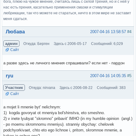
бога, плюю на чужое мнение, считаясь лишь с силой трения, но и с ней у
нас есть прения, касательно применения смазки и стимуляции
любрикации, так что можете не стараться, ничто в этом мире не заставит
меня сдаться.
Вне форума
Любава
2007-04-16 13:58:57
#4
админ
Откуда: Берген
Здесь с 2006-05-17
Сообщений: 6,029
Сайт
а разве здесь не личного мнения спрашивали? если нет - пардон
Вне форума
ryu
2007-04-16 14:05:35
#5
Участник
Откуда: nirvana
Здесь с 2006-08-22
Сообщений: 383
Сайт
a mojet li mnenie byt' nelichnym:
1) kogda govoryat ot mneniya bol'shinstva, eto smeshno.
2) v inete lyubyat "skromno" pribavit' IMHO (in my humble opinion (angl.)
- po moemu skromnomu mneniyu). stranniy obychay: chelovek
podchyorkivaet, chto eto ego lichnoe i, pritom, skromnoe mnenie, a
kakoe je eshyo ono?