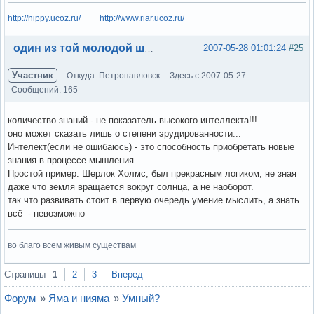
http://hippy.ucoz.ru/
http://www.riar.ucoz.ru/
Вне форума
2007-05-28 01:01:24
#25
один из той молодой шпаны
Участник
Откуда: Петропавловск
Здесь с 2007-05-27
Сообщений: 165
количество знаний - не показатель высокого интеллекта!!!
оно может сказать лишь о степени эрудированности...
Интелект(если не ошибаюсь) - это способность приобретать новые
знания в процессе мышления.
Простой пример: Шерлок Холмс, был прекрасным логиком, не зная
даже что земля вращается вокруг солнца, а не наоборот.
так что развивать стоит в первую очередь умение мыслить, а знать
всё - невозможно
во благо всем живым существам
Вне форума
Страницы
1
2
3
Вперед
Форум
»
Яма и нияма
»
Умный?