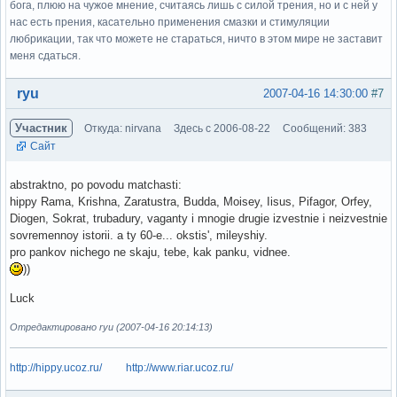
бога, плюю на чужое мнение, считаясь лишь с силой трения, но и с ней у
нас есть прения, касательно применения смазки и стимуляции
любрикации, так что можете не стараться, ничто в этом мире не заставит
меня сдаться.
Вне форума
ryu
2007-04-16 14:30:00
#7
Участник
Откуда: nirvana
Здесь с 2006-08-22
Сообщений: 383
Сайт
abstraktno, po povodu matchasti:
hippy Rama, Krishna, Zaratustra, Budda, Moisey, Iisus, Pifagor, Orfey,
Diogen, Sokrat, trubadury, vaganty i mnogie drugie izvestnie i neizvestnie
sovremennoy istorii. a ty 60-e... okstis', mileyshiy.
pro pankov nichego ne skaju, tebe, kak panku, vidnee.
))
Luck
Отредактировано ryu (2007-04-16 20:14:13)
http://hippy.ucoz.ru/
http://www.riar.ucoz.ru/