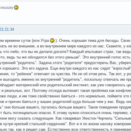
олнышку
21:21:34
ем времени суток (или Утра
). Очень хорошая тема для беседы. Свою 
кать не во внешнем, а во внутреннем мире каждого из нас. Скажите, у ко
ь что либо, что вы не делали доселе? Каждый ипытывал страх, так ведь
это, ведь ты же обходился без этого раньше". Это внутренний голос ест
утренний "родитель". Задача этого "родителя" предостеречь Вас, уберечь
и хорошего. Это его задача. Еще внутри каждого из нас сидит "взрослый"
ения, то "ребенок" отвечает за чувства. Но не об этом речь. Так вот, у 
н выходить именно их внутренний "родитель", поскольку отвечать им при
обладает материнский или родительский инстинкт, как уже говорилось ц
 и реальных, вот. Поэтому отсюда вытекает такая проблема как конфлик
оже люди, и им тоже свойственно баяться - это нормально, поймите это
ов и причин баяться у ваших родителей куда больше чем у вас. Ведь он
ь" они больше вашего, пугались больше вашего. Такое поведение проди
т быть потенциально опасно. К этому нужно относиться очень терпимо, 
изни могу сказать следующее. Как говаривал Уинстон Черчиль "Сильные
 в нутри крепкий стальной сердечник". Вот и я по жизни нахожу компром
ьно так, как я решил сам. Естественно всю ответственность я принимаю