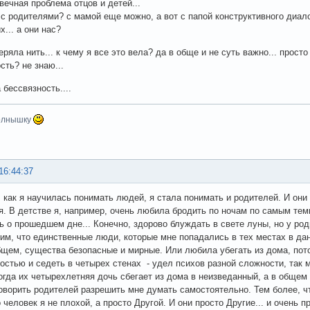
вечная проблема отцов и детей...
 с родителями? с мамой еще можно, а вот с папой конструктивного диало
... а они нас?
теряла нить... к чему я все это вела? да в обще и не суть важно... прост
сть? не знаю...
 бессвязность....
олнышку
16:44:37
, как я научилась понимать людей, я стала понимать и родителей. И он
я. В детстве я, например, очень любила бродить по ночам по самым те
 о прошедшем дне... Конечно, здорово блуждать в свете луны, но у род
им, что единственные люди, которые мне попадались в тех местах в дан
бщем, существа безопасные и мирные. Или любила убегать из дома, пот
остью и седеть в четырех стенах - удел психов разной сложности, так 
когда их четырехлетняя дочь сбегает из дома в неизведанный, а в общем
оворить родителей разрешить мне думать самостоятельно. Тем более, чт
о человек я не плохой, а просто Другой. И они просто Другие... и очень 