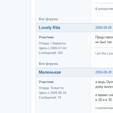
В алгоритме
Вне форума
Lovely Rita
2006-08-28 
Участник
Представля
не был так
Откуда: г.Черкассы
Здесь с 2006-07-04
Сообщений: 350
I am the Li
Вне форума
Маленькая
2006-08-28 
Участник
а ведь Dym
дому выпус
Откуда: Тольятти
Здесь с 2006-08-28
и время се
Сообщений: 79
в 18 и в 35.
Отредактиров