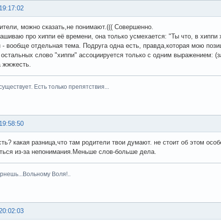
19:17:02
ители, можно сказать,не понимают.((( Совершенно.
ашиваю про хиппи её времени, она только усмехается: "Ты что, в хиппи 
 - вообще отдельная тема. Подруга одна есть, правда,которая мою пози
 у остальных слово "хиппи" ассоциируется только с одним выражением: (
а жжжесть.
существует. Есть только препятствия...
19:58:50
ть? какая разница,что там родители твои думают. не стоит об этом особ
ться из-за непонимания.Меньше слов-больше дела.
рнешь...Вольному Воля!..
20:02:03