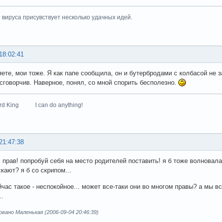
 вируса присувствует несколько удачных идей.
18:02:41
ете, мои тоже. Я как папе сообщила, он и бутербродами с колбасой не з
 сговорчив. Наверное, понял, со мной спорить бесполезно.
zard King I can do anything!
21:47:38
 прав! попробуй себя на место родителей поставить! я б тоже волновалас
кают? я б со скрипом...
йчас такое - неспокойное... может все-таки они во многом правы? а мы в
..
ано Маленькая (2006-09-04 20:46:39)