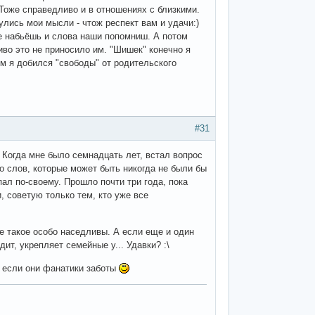
 Тоже справедливо и в отношениях с близкими.
улись мои мысли - чтож респект вам и удачи:)
бе набьёшь и слова наши попомниш. А потом
иво это не приносило им. "Шишек" конечно я
ем я добился "свободы" от родительского
#31
Когда мне было семнадцать лет, встал вопрос
го слов, которые может быть никогда не были бы
пал по-своему. Прошло почти три года, пока
 советую только тем, кто уже все
е такое особо наседливы. А если еще и один
дит, укрепляет семейные у... Удавки? :\
е если они фанатики заботы