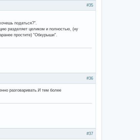
#35
хочешь податься?".
цию разделяет целиком и полностью, (ну
заранее простите) "Обкурыши".
#36
енно разговаривать.И тем более
#37