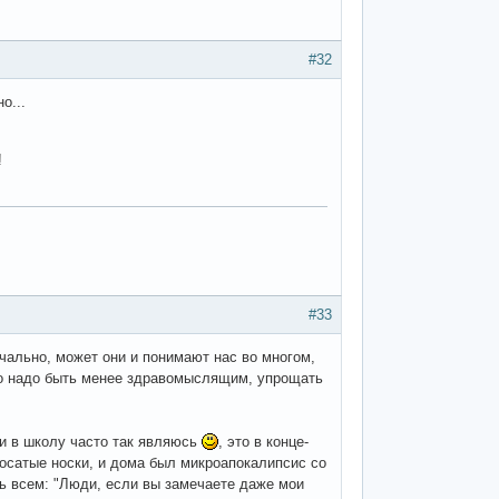
#32
о...
!
#33
ечально, может они и понимают нас во многом,
сто надо быть менее здравомыслящим, упрощать
 и в школу часто так являюсь
, это в конце-
осатые носки, и дома был микроапокалипсис со
ь всем: "Люди, если вы замечаете даже мои