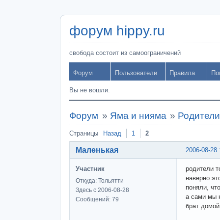
форум hippy.ru
свобода состоит из самоограничений
Форум
Пользователи
Правила
По
Вы не вошли.
Форум
»
Яма и нияма
»
Родители 
Страницы
Назад
1
2
Маленькая
2006-08-28 
Участник
родители то
наверно эт
Откуда: Тольятти
поняли, чт
Здесь с 2006-08-28
а сами мы 
Сообщений: 79
брат домой