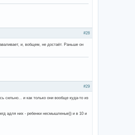
#28
аваливает, и, вобщем, не достаёт. Раньше он
#29
ь сильно... и как только они вообще куда-то из
сегд адля них - ребенки несмышленые)) и в 10 и