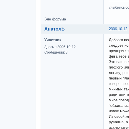
улыбнись с
Вне форума
АнатолЬ
2006-10-12 
Участник
Доброго вс
следует ис
Здесь с 2006-10-12
предпринят
Сообщений: 3
фига тебе 
Это ваш вн
плохого ил
логику, реш
первый пла
говоря пре
мнимых так
родители т
мире повод
"обжигалис
новое може
Из своей ж
рубашка, а
исключител