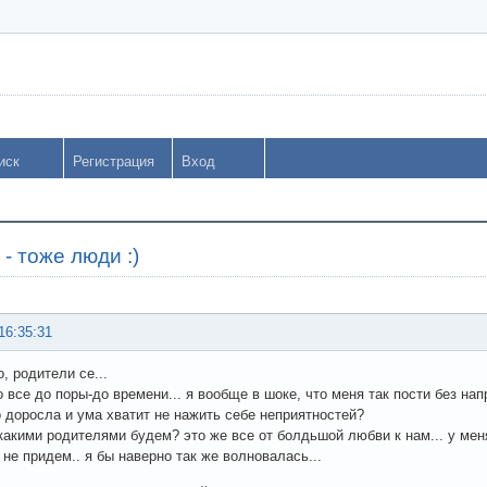
иск
Регистрация
Вход
- тоже люди :)
16:35:31
, родители се...
о все до поры-до времени... я вообще в шоке, что меня так пости без нап
о доросла и ума хватит не нажить себе неприятностей?
какими родителями будем? это же все от болдьшой любви к нам... у мен
 не придем.. я бы наверно так же волновалась...