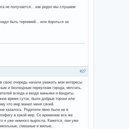
га не получается... как редко мы слушаем
о надо быть терпимей... или бороться за
#27
и в свою очередь начали уважать мои интересы
мным и безлюдным переулкам города, мечтать,
ителей всегда и везде маньяки и бандиты.
ное время суток, были добрые торчки или
ому что мир манил меня своей
мне казалось. Родители явно были не в
 пофигу в какой мир. Со временем все же
о я уже немного выросла. Кажется, они уже
прикольные, смешные и милые...