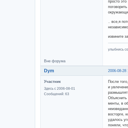
просто это 
поговорить
окружающих
.. все,я по
независимо
извините за
улыбнись с
Вне форума
Dym
2006-08-28 
Участник
После того
и увлечени
Здесь с 2006-08-01
размышлять
Сообщений: 63
Объяснить 
менты, в о
неизведанн
восторге, 
удалось уг
поняли, чт