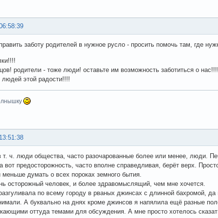
06:58:39
править заботу родителей в нужное русло - просить помочь там, где нужн
ки!!!!
цов! родители - тоже люди! оставьте им возможность заботиться о нас!!!
 людей этой радости!!!!
олнышку
13:51:38
в т. ч. люди общества, часто разочарованные более или менее, люди. П
 а вот предосторожность, часто вполне справедливая, берёт верх. Про
 меньше думать о всех пороках земного бытия.
нь осторожный человек, и более здравомыслящий, чем мне хочется.
 разгуливала по всему городу в рваных джинсах с длинной бахромой, да
нимали. А буквально на днях кроме джинсов я напялила ещё разные пол
кающими оттуда темами для обсуждения. А мне просто хотелось сказат