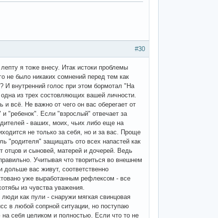
#30
лепту я тоже внесу. Итак истоки проблемы
го не было никаких сомнений перед тем как
? И внутренний голос при этом бормотал "На
ь одна из трех состовляющих вашей личности.
 и всё. Не важно от чего он вас оберегает от
 и "ребенок". Если "взрослый" отвечает за
родителей - ваших, моих, чьих либо еще на
ходится не только за себя, но и за вас. Проще
ель "родителя" защищать ото всех напастей как
т отцов и сыновей, матерей и дочерей. Ведь
 правильно. Учитывая что твориться во внешнем
и дольше вас живут, соответственно
ктовано уже выработанным рефлексом - все
хотябы из чувства уважения.
 люди как пули - снаружи мягкая свинцовая
исс в любой сопрной ситуации, но поступаю
 на себя целиком и полностью. Если что то не