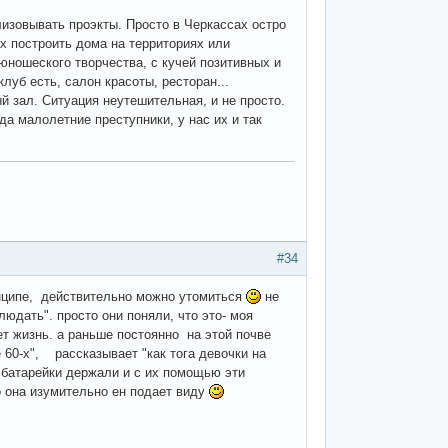
лизовывать проэкты. Просто в Черкассах остро
ях построить дома на территориях или
ношеского творчества, с кучей позитивных и
луб есть, салон красоты, ресторан...
й зал. Ситуация неутешительная, и не просто.
да малолетние преступники, у нас их и так
#34
ринципе, действительно можно утомиться
не
юдать". просто они поняли, что это- моя
ет жизнь. а раньше постоянно на этой почве
 60-х", рассказывает "как тога девочки на
 батарейки держали и с их помощью эти
то она изумительно ен подает виду