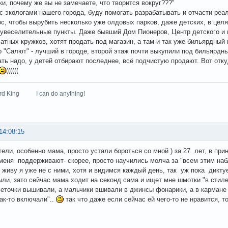
ки, почему же вы не замечаете, что творится вокруг???"
с экологами нашего города, буду помогать разрабатывать и отчасти реа
ос, чтобы вырубить несколько уже олдовых парков, даже детских, в цел
увеселительные пункты. Даже бывший Дом Пионеров, Центр детского и ю
атных кружков, хотят продать под магазин, а там и так уже бильярдный к
р "Салют" - лучший в городе, второй этаж почти выкупили под бильярдны
ать надо, у детей отбирают последнее, всё подчистую продают. Вот отку
((((((
zard King I can do anything!
14:08:15
тели, особенно мама, просто устали бороться со мной ) за 27 лет, в п
 меня поддерживают- скорее, просто научились молча за "всем этим набл
и живу я уже не с ними, хотя и видимся каждый день, так уж пока дикту
ыли, зато сейчас мама ходит на секонд сама и ищет мне шмотки "в стиле
точки вышивали, а мальчики вшивали в джинсы фонарики, а в кармане
ак-то включали"..
так что даже если сейчас ей чего-то не нравится, 