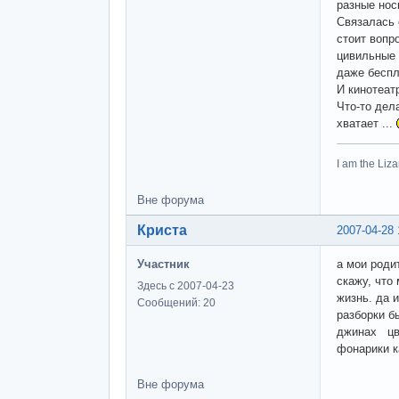
разные нос
Связалась 
стоит вопр
цивильные 
даже беспл
И кинотеат
Что-то дел
хватает ...
I am the Li
Вне форума
Криста
2007-04-28 
Участник
а мои роди
скажу, что
Здесь с 2007-04-23
жизнь. да 
Сообщений: 20
разборки б
джинах цве
фонарики к
Вне форума