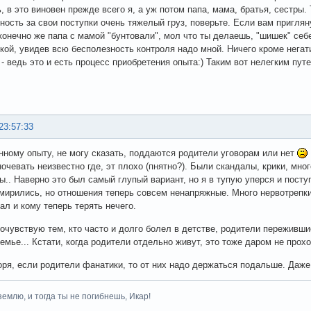
, в это виновен прежде всего я, а уж потом папа, мама, братья, сестры.
ность за свои поступки очень тяжелый груз, поверьте. Если вам приглян
конечно же папа с мамой "бунтовали", мол что ты делаешь, "шишек" се
кой, увидев всю бесполезность контроля надо мной. Ничего кроме негат
 - ведь это и есть процесс приобретения опыта:) Таким вот нелегким пут
23:57:33
нному опыту, не могу сказать, поддаются родители уговорам или нет
 ночевать неизвестно где, эт плохо (пнятно?). Были скандалы, крики, мно
ы.. Наверно это был самый глупый вариант, но я в тупую уперся и посту
мирились, но отношения теперь совсем ненапряжные. Много нервотрепки,
ал и кому теперь терять нечего.
очувствую тем, кто часто и долго болел в детстве, родители переживши
емье... Кстати, когда родители отдельно живут, это тоже даром не прохо
оря, если родители фанатики, то от них надо держаться подальше. Даж
землю, и тогда ты не погибнешь, Икар!