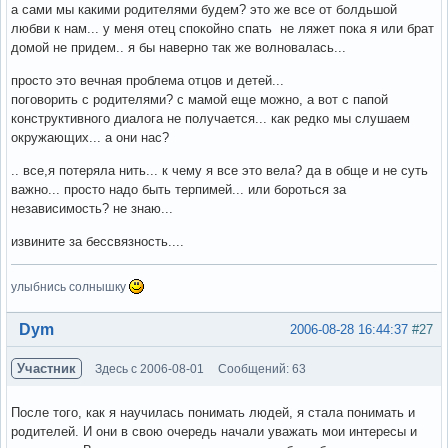
а сами мы какими родителями будем? это же все от болдьшой
любви к нам... у меня отец спокойно спать не ляжет пока я или брат
домой не придем.. я бы наверно так же волновалась...
просто это вечная проблема отцов и детей...
поговорить с родителями? с мамой еще можно, а вот с папой
конструктивного диалога не получается... как редко мы слушаем
окружающих... а они нас?
.. все,я потеряла нить... к чему я все это вела? да в обще и не суть
важно... просто надо быть терпимей... или бороться за
независимость? не знаю...
извините за бессвязность....
улыбнись солнышку
Вне форума
Dym
2006-08-28 16:44:37
#27
Участник
Здесь с 2006-08-01
Сообщений: 63
После того, как я научилась понимать людей, я стала понимать и
родителей. И они в свою очередь начали уважать мои интересы и