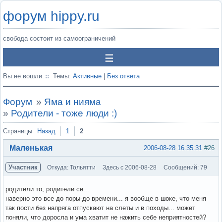
форум hippy.ru
свобода состоит из самоограничений
Вы не вошли.
Темы:
Активные
|
Без ответа
Форум
»
Яма и нияма
»
Родители - тоже люди :)
Страницы
Назад
1
2
Маленькая
2006-08-28 16:35:31
#26
Участник
Откуда: Тольятти
Здесь с 2006-08-28
Сообщений: 79
родители то, родители се...
наверно это все до поры-до времени... я вообще в шоке, что меня
так пости без напряга отпускают на слеты и в походы... может
поняли, что доросла и ума хватит не нажить себе неприятностей?