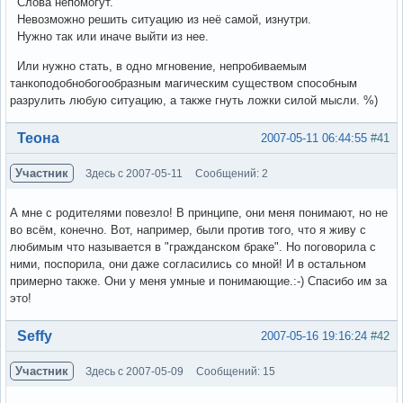
Слова непомогут.
Невозможно решить ситуацию из неё самой, изнутри.
Нужно так или иначе выйти из нее.
Или нужно стать, в одно мгновение, непробиваемым
танкоподобнобогообразным магическим существом способным
разрулить любую ситуацию, а также гнуть ложки силой мысли. %)
Вне форума
Теона
2007-05-11 06:44:55
#41
Участник
Здесь с 2007-05-11
Сообщений: 2
А мне с родителями повезло! В принципе, они меня понимают, но не
во всём, конечно. Вот, например, были против того, что я живу с
любимым что называется в "гражданском браке". Но поговорила с
ними, поспорила, они даже согласились со мной! И в остальном
примерно также. Они у меня умные и понимающие.:-) Спасибо им за
это!
Вне форума
Seffy
2007-05-16 19:16:24
#42
Участник
Здесь с 2007-05-09
Сообщений: 15