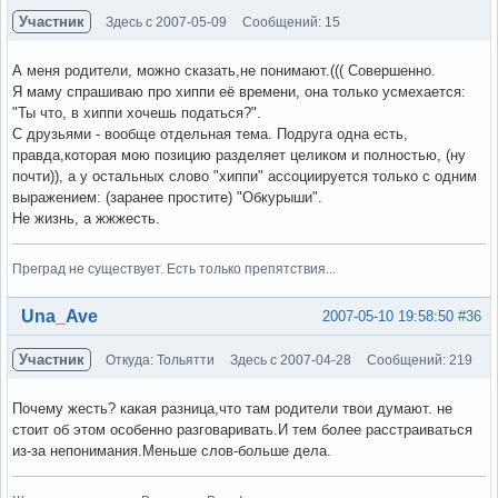
Участник
Здесь с 2007-05-09
Сообщений: 15
А меня родители, можно сказать,не понимают.((( Совершенно.
Я маму спрашиваю про хиппи её времени, она только усмехается:
"Ты что, в хиппи хочешь податься?".
С друзьями - вообще отдельная тема. Подруга одна есть,
правда,которая мою позицию разделяет целиком и полностью, (ну
почти)), а у остальных слово "хиппи" ассоциируется только с одним
выражением: (заранее простите) "Обкурыши".
Не жизнь, а жжжесть.
Преград не существует. Есть только препятствия...
Вне форума
Una_Ave
2007-05-10 19:58:50
#36
Участник
Откуда: Тольятти
Здесь с 2007-04-28
Сообщений: 219
Почему жесть? какая разница,что там родители твои думают. не
стоит об этом особенно разговаривать.И тем более расстраиваться
из-за непонимания.Меньше слов-больше дела.