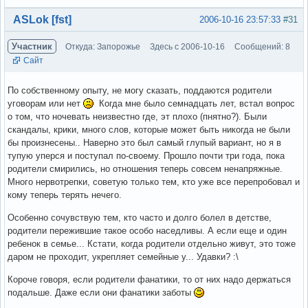
Вне форума
ASLok [fst]
2006-10-16 23:57:33
#31
Участник
Откуда: Запорожье
Здесь с 2006-10-16
Сообщений: 8
Сайт
По собственному опыту, не могу сказать, поддаются родители
уговорам или нет
Когда мне было семнадцать лет, встал вопрос
о том, что ночевать неизвестно где, эт плохо (пнятно?). Были
скандалы, крики, много слов, которые может быть никогда не были
бы произнесены.. Наверно это был самый глупый вариант, но я в
тупую уперся и поступал по-своему. Прошло почти три года, пока
родители смирились, но отношения теперь совсем ненапряжные.
Много нервотрепки, советую только тем, кто уже все перепробовал и
кому теперь терять нечего.
Особенно сочувствую тем, кто часто и долго болел в детстве,
родители пережившие такое особо наседливы. А если еще и один
ребенок в семье... Кстати, когда родители отдельно живут, это тоже
даром не проходит, укрепляет семейные у... Удавки? :\
Короче говоря, если родители фанатики, то от них надо держаться
подальше. Даже если они фанатики заботы