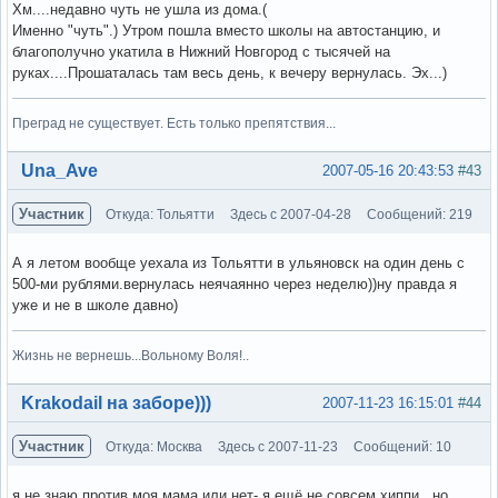
Хм....недавно чуть не ушла из дома.(
Именно "чуть".) Утром пошла вместо школы на автостанцию, и
благополучно укатила в Нижний Новгород с тысячей на
руках....Прошаталась там весь день, к вечеру вернулась. Эх...)
Преград не существует. Есть только препятствия...
Вне форума
Una_Ave
2007-05-16 20:43:53
#43
Участник
Откуда: Тольятти
Здесь с 2007-04-28
Сообщений: 219
А я летом вообще уехала из Тольятти в ульяновск на один день с
500-ми рублями.вернулась неячаянно через неделю))ну правда я
уже и не в школе давно)
Жизнь не вернешь...Вольному Воля!..
Вне форума
Krakodail на заборе)))
2007-11-23 16:15:01
#44
Участник
Откуда: Москва
Здесь с 2007-11-23
Сообщений: 10
я не знаю против моя мама или нет- я ещё не совсем хиппи , но