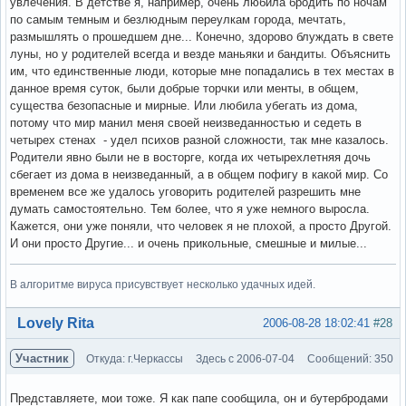
увлечения. В детстве я, например, очень любила бродить по ночам
по самым темным и безлюдным переулкам города, мечтать,
размышлять о прошедшем дне... Конечно, здорово блуждать в свете
луны, но у родителей всегда и везде маньяки и бандиты. Объяснить
им, что единственные люди, которые мне попадались в тех местах в
данное время суток, были добрые торчки или менты, в общем,
существа безопасные и мирные. Или любила убегать из дома,
потому что мир манил меня своей неизведанностью и седеть в
четырех стенах - удел психов разной сложности, так мне казалось.
Родители явно были не в восторге, когда их четырехлетняя дочь
сбегает из дома в неизведанный, а в общем пофигу в какой мир. Со
временем все же удалось уговорить родителей разрешить мне
думать самостоятельно. Тем более, что я уже немного выросла.
Кажется, они уже поняли, что человек я не плохой, а просто Другой.
И они просто Другие... и очень прикольные, смешные и милые...
В алгоритме вируса присувствует несколько удачных идей.
Вне форума
Lovely Rita
2006-08-28 18:02:41
#28
Участник
Откуда: г.Черкассы
Здесь с 2006-07-04
Сообщений: 350
Представляете, мои тоже. Я как папе сообщила, он и бутербродами