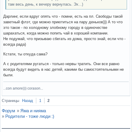
там весь день, к вечеру вернулась. Эх...)
Дарлинг, если вдруг опять что - помни, есть на пл. Свободы такой
заветный флэт, где можно приютиться на пару деньков))) А то что
это такое - по холодному злобному городу в одиночестве
шарахаться, когда можно попить чай в хорошей компании.
Не подумай, что призываю сбегать из дома, просто знай, если что -
всегда рада)
Кстати, ты откуда сама?
А с родителями ругаться - только нервы тратить. Они все равно
всегда будут видеть в нас детей, какими бы самостоятельными не
были.
...con amore))) corason...
Вне форума
Страницы
Назад
1
2
Форум
»
Яма и нияма
»
Родители - тоже люди :)