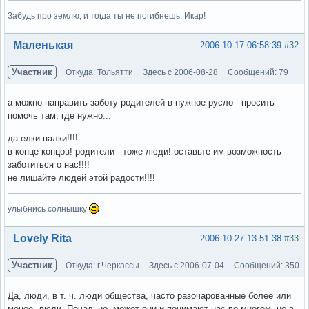
Забудь про землю, и тогда ты не погибнешь, Икар!
Вне форума
Маленькая
2006-10-17 06:58:39
#32
Участник
Откуда: Тольятти
Здесь с 2006-08-28
Сообщений: 79
а можно направить заботу родителей в нужное русло - просить
помочь там, где нужно...
да елки-палки!!!!
в конце концов! родители - тоже люди! оставьте им возможность
заботиться о нас!!!!
не лишайте людей этой радости!!!!
улыбнись солнышку
Вне форума
Lovely Rita
2006-10-27 13:51:38
#33
Участник
Откуда: г.Черкассы
Здесь с 2006-07-04
Сообщений: 350
Да, люди, в т. ч. люди общества, часто разочарованные более или
менее, люди. Печально, может они и понимают нас во многом, но в