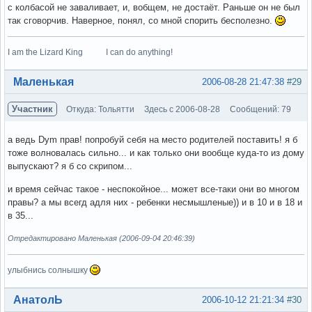
с колбасой не заваливает, и, вобщем, не достаёт. Раньше он не был
так сговорчив. Наверное, понял, со мной спорить бесполезно.
I am the Lizard King I can do anything!
Вне форума
Маленькая
2006-08-28 21:47:38
#29
Участник
Откуда: Тольятти
Здесь с 2006-08-28
Сообщений: 79
а ведь Dym прав! попробуй себя на место родителей поставить! я б
тоже волновалась сильно... и как только они вообще куда-то из дому
выпускают? я б со скрипом...
и время сейчас такое - неспокойное... может все-таки они во многом
правы? а мы всегд адля них - ребенки несмышленые)) и в 10 и в 18 и
в 35...
Отредактировано Маленькая (2006-09-04 20:46:39)
улыбнись солнышку
Вне форума
АнатолЬ
2006-10-12 21:21:34
#30