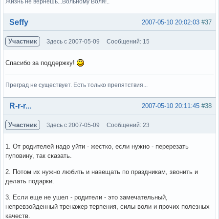
Жизнь не вернешь...Вольному Воля!..
Вне форума
Seffy
2007-05-10 20:02:03
#37
Участник
Здесь с 2007-05-09
Сообщений: 15
Спасибо за поддержку!
Преград не существует. Есть только препятствия...
Вне форума
R-r-r...
2007-05-10 20:11:45
#38
Участник
Здесь с 2007-05-09
Сообщений: 23
1. От родителей надо уйти - жестко, если нужно - перерезать
пуповину, так сказать.
2. Потом их нужно любить и навещать по праздникам, звонить и
делать подарки.
3. Если еще не ушел - родители - это замечательный,
непревзойденный тренажер терпения, силы воли и прочих полезных
качеств.