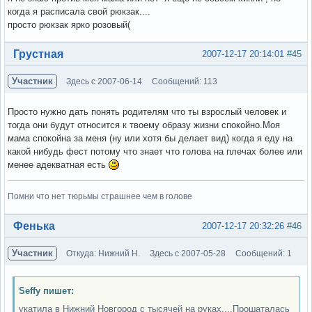
когда я расписала свой рюкзак....
просто рюкзак ярко розовый(
Вне форума
Грустная
2007-12-17 20:14:01
#45
Участник
Здесь с 2007-06-14
Сообщений: 113
Просто нужно дать понять родителям что ты взрослый человек и
тогда они будут относится к твоему образу жизни спокойно.Моя
мама спокойна за меня (ну или хотя бы делает вид) когда я еду на
какой нибудь фест потому что знает что голова на плечах более или
менее адекватная есть
Помни что нет тюрьмы страшнее чем в голове
Вне форума
Фенька
2007-12-17 20:32:26
#46
Участник
Откуда: Нижний Н.
Здесь с 2007-05-28
Сообщений: 1
Seffy пишет:
укатила в Нижний Новгород с тысячей на руках....Прошаталась