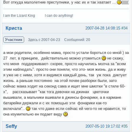
Вот откуда малолетние преступники, у нас их и так хватает ...
((((((
I am the Lizard King I can do anything!
Вне форума
Криста
2007-04-28 14:08:15
#34
Участник
Здесь с 2007-04-23
Сообщений: 20
а мои родители, особенно мама, просто устали бороться со мной ) за
27 лет, в принципе, действительно можно утомиться
не скажу,
что меня поддерживают- скорее, просто научились молча за "всем
этим наблюдать". просто они поняли, что это- моя жизнь. да и живу
я уже не с ними, хотя и видимся каждый день, так уж пока диктует
жизнь. а раньше постоянно на этой почве разборки были, зато
сейчас мама ходит на секонд сама и ищет мне шмотки "в стиле 60-
х", рассказывает "как тога девочки на джинах цветочки
вышивали, а мальчики вшивали в джинсы фонарики, а в кармане
батарейки держали и с их помощью эти фонарики как-то
включали"..
так что даже если сейчас ей чего-то не нравится, то
она изумительно ен подает виду
Вне форума
Seffy
2007-05-10 19:17:02
#35