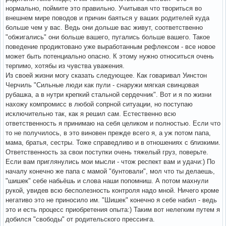
нормально, поймите это правильно. Учитывая что твориться во
внешнем мире поводов и причин баяться у ваших родителей куда
больше чем у вас. Ведь они дольше вас живут, соответственно
"обжигались" они больше вашего, пугались больше вашего. Такое
поведение продиктовано уже выработанным рефлексом - все новое
может быть потенциально опасно. К этому нужно относиться очень
терпимо, хотябы из чувства уважения.
Из своей жизни могу сказать следующее. Как говаривал Уинстон
Черчиль "Сильные люди как пули - снаружи мягкая свинцовая
рубашка, а в нутри крепкий стальной сердечник". Вот и я по жизни
нахожу компромисс в любой сопрной ситуации, но поступаю
исключительно так, как я решил сам. Естественно всю
ответственность я принимаю на себя целиком и полностью. Если что
то не получилось, в это виновен прежде всего я, а уж потом папа,
мама, братья, сестры. Тоже справедливо и в отношениях с близкими.
Ответственность за свои поступки очень тяжелый груз, поверьте.
Если вам приглянулись мои мысли - чтож респект вам и удачи:) По
началу конечно же папа с мамой "бунтовали", мол что ты делаешь,
"шишек" себе набьёшь и слова наши попомниш. А потом махнули
рукой, увидев всю бесполезность контроля надо мной. Ничего кроме
негативо это не приносило им. "Шишек" конечно я себе набил - ведь
это и есть процесс приобретения опыта:) Таким вот нелегким путем я
добился "свободы" от родительского прессинга.