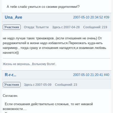
А тебе слабо ужиться со своими родителями!?
Вне форума
Una_Ave
2007-05-10 20:34:52
#39
Участник
Откуда: Тольятти
Здесь с 2007-04-28
Сообщений: 219
не надо лучше таких тренажеров..(если отношения не очень) От
раздражителей в жизни надо избавляться.Переезжать куда-нить
например...тогда сразу и отношения наладятся,и взаимная любовь
начнется))
Жизнь не вернешь...Вольному Воля!..
Вне форума
R-r-r...
2007-05-10 21:20:41
#40
Участник
Здесь с 2007-05-09
Сообщений: 23
Согласен.
Если отношения действительно сложные, то нет никакой
возможности....