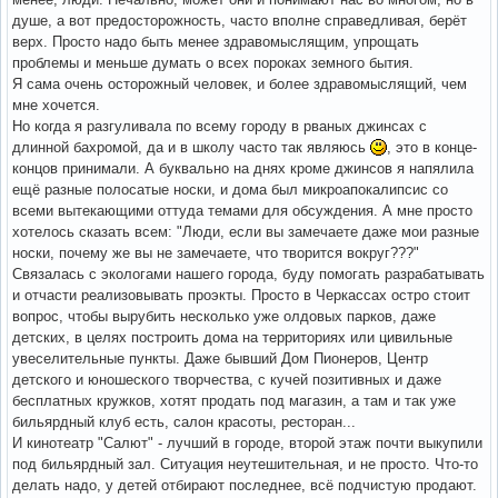
душе, а вот предосторожность, часто вполне справедливая, берёт
верх. Просто надо быть менее здравомыслящим, упрощать
проблемы и меньше думать о всех пороках земного бытия.
Я сама очень осторожный человек, и более здравомыслящий, чем
мне хочется.
Но когда я разгуливала по всему городу в рваных джинсах с
длинной бахромой, да и в школу часто так являюсь
, это в конце-
концов принимали. А буквально на днях кроме джинсов я напялила
ещё разные полосатые носки, и дома был микроапокалипсис со
всеми вытекающими оттуда темами для обсуждения. А мне просто
хотелось сказать всем: "Люди, если вы замечаете даже мои разные
носки, почему же вы не замечаете, что творится вокруг???"
Связалась с экологами нашего города, буду помогать разрабатывать
и отчасти реализовывать проэкты. Просто в Черкассах остро стоит
вопрос, чтобы вырубить несколько уже олдовых парков, даже
детских, в целях построить дома на территориях или цивильные
увеселительные пункты. Даже бывший Дом Пионеров, Центр
детского и юношеского творчества, с кучей позитивных и даже
бесплатных кружков, хотят продать под магазин, а там и так уже
бильярдный клуб есть, салон красоты, ресторан...
И кинотеатр "Салют" - лучший в городе, второй этаж почти выкупили
под бильярдный зал. Ситуация неутешительная, и не просто. Что-то
делать надо, у детей отбирают последнее, всё подчистую продают.