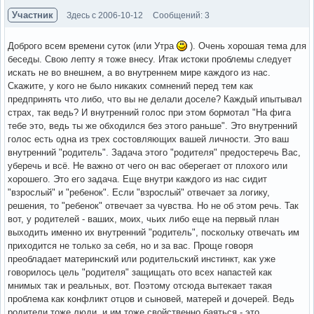
Участник
Здесь с 2006-10-12
Сообщений: 3
Доброго всем времени суток (или Утра
). Очень хорошая тема для
беседы. Свою лепту я тоже внесу. Итак истоки проблемы следует
искать не во внешнем, а во внутреннем мире каждого из нас.
Скажите, у кого не было никаких сомнений перед тем как
предпринять что либо, что вы не делали доселе? Каждый ипытывал
страх, так ведь? И внутренний голос при этом бормотал "На фига
тебе это, ведь ты же обходился без этого раньше". Это внутренний
голос есть одна из трех состовляющих вашей личности. Это ваш
внутренний "родитель". Задача этого "родителя" предостеречь Вас,
уберечь и всё. Не важно от чего он вас оберегает от плохого или
хорошего. Это его задача. Еще внутри каждого из нас сидит
"взрослый" и "ребенок". Если "взрослый" отвечает за логику,
решения, то "ребенок" отвечает за чувства. Но не об этом речь. Так
вот, у родителей - ваших, моих, чьих либо еще на первый план
выходить именно их внутренний "родитель", поскольку отвечать им
приходится не только за себя, но и за вас. Проще говоря
преобладает материнский или родительский инстинкт, как уже
говорилось цель "родителя" защищать ото всех напастей как
мнимых так и реальных, вот. Поэтому отсюда вытекает такая
проблема как конфликт отцов и сыновей, матерей и дочерей. Ведь
родители тоже люди, и им тоже свойственно баяться - это