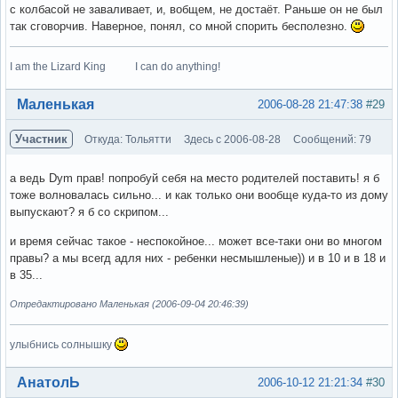
с колбасой не заваливает, и, вобщем, не достаёт. Раньше он не был
так сговорчив. Наверное, понял, со мной спорить бесполезно.
I am the Lizard King I can do anything!
Вне форума
Маленькая
2006-08-28 21:47:38
#29
Участник
Откуда: Тольятти
Здесь с 2006-08-28
Сообщений: 79
а ведь Dym прав! попробуй себя на место родителей поставить! я б
тоже волновалась сильно... и как только они вообще куда-то из дому
выпускают? я б со скрипом...
и время сейчас такое - неспокойное... может все-таки они во многом
правы? а мы всегд адля них - ребенки несмышленые)) и в 10 и в 18 и
в 35...
Отредактировано Маленькая (2006-09-04 20:46:39)
улыбнись солнышку
Вне форума
АнатолЬ
2006-10-12 21:21:34
#30