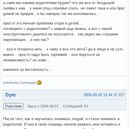
а сами мы какими родителями будем? это же все от болдьшой
любви к нам... у меня отец спокойно спать не ляжет пока я или брат
домой не придем.. я бы наверно так же волновалась...
просто это вечная проблема отцов и детей...
поговорить с родителями? с мамой еще можно, а вот с папой
конструктивного диалога не получается... как редко мы слушаем
окружающих... а они нас?
.. все,я потеряла нить... к чему я все это вела? да в обще и не суть
важно... просто надо быть терпимей... или бороться за
независимость? не знаю...
извините за бессвязность....
улыбнись солнышку
Вне форума
Dym
2006-08-28 16:44:37
#27
Участник
Здесь с 2006-08-01
Сообщений: 63
После того, как я научилась понимать людей, я стала понимать и
родителей. И они в свою очередь начали уважать мои интересы и