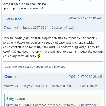
когда я расписала свой рюкзак....
просто рюкзак ярко розовый(
Вне форума
Грустная
2007-12-17 20:14:01
#45
Участник
Здесь с 2007-06-14
Сообщений: 113
Просто нужно дать понять родителям что ты взрослый человек и
тогда они будут относится к твоему образу жизни спокойно.Моя
мама спокойна за меня (ну или хотя бы делает вид) когда я еду на
какой нибудь фест потому что знает что голова на плечах более или
менее адекватная есть
Помни что нет тюрьмы страшнее чем в голове
Вне форума
Фенька
2007-12-17 20:32:26
#46
Участник
Откуда: Нижний Н.
Здесь с 2007-05-28
Сообщений: 1
Seffy пишет:
укатила в Нижний Новгород с тысячей на руках....Прошаталась