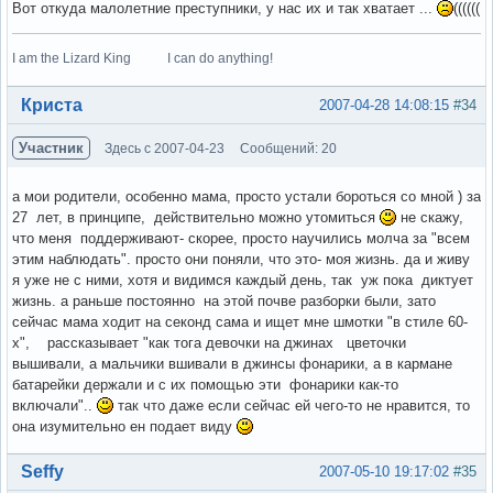
Вот откуда малолетние преступники, у нас их и так хватает ...
((((((
I am the Lizard King I can do anything!
Вне форума
Криста
2007-04-28 14:08:15
#34
Участник
Здесь с 2007-04-23
Сообщений: 20
а мои родители, особенно мама, просто устали бороться со мной ) за
27 лет, в принципе, действительно можно утомиться
не скажу,
что меня поддерживают- скорее, просто научились молча за "всем
этим наблюдать". просто они поняли, что это- моя жизнь. да и живу
я уже не с ними, хотя и видимся каждый день, так уж пока диктует
жизнь. а раньше постоянно на этой почве разборки были, зато
сейчас мама ходит на секонд сама и ищет мне шмотки "в стиле 60-
х", рассказывает "как тога девочки на джинах цветочки
вышивали, а мальчики вшивали в джинсы фонарики, а в кармане
батарейки держали и с их помощью эти фонарики как-то
включали"..
так что даже если сейчас ей чего-то не нравится, то
она изумительно ен подает виду
Вне форума
Seffy
2007-05-10 19:17:02
#35