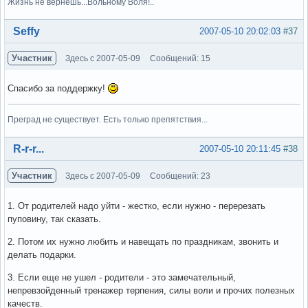
Жизнь не вернешь...Вольному Воля!..
Вне форума
Seffy
2007-05-10 20:02:03
#37
Участник
Здесь с 2007-05-09
Сообщений: 15
Спасибо за поддержку!
Преград не существует. Есть только препятствия...
Вне форума
R-r-r...
2007-05-10 20:11:45
#38
Участник
Здесь с 2007-05-09
Сообщений: 23
1. От родителей надо уйти - жестко, если нужно - перерезать
пуповину, так сказать.
2. Потом их нужно любить и навещать по праздникам, звонить и
делать подарки.
3. Если еще не ушел - родители - это замечательный,
непревзойденный тренажер терпения, силы воли и прочих полезных
качеств.