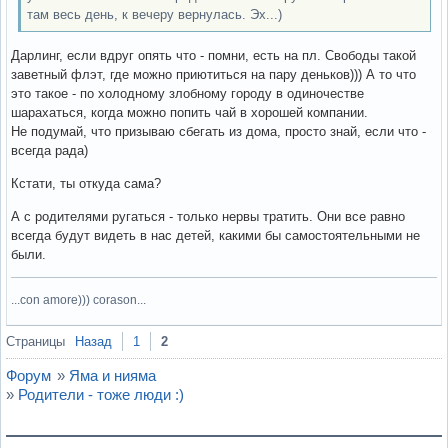
там весь день, к вечеру вернулась. Эх...)
Дарлинг, если вдруг опять что - помни, есть на пл. Свободы такой
заветный флэт, где можно приютиться на пару деньков))) А то что
это такое - по холодному злобному городу в одиночестве
шарахаться, когда можно попить чай в хорошей компании.
Не подумай, что призываю сбегать из дома, просто знай, если что -
всегда рада)
Кстати, ты откуда сама?
А с родителями ругаться - только нервы тратить. Они все равно
всегда будут видеть в нас детей, какими бы самостоятельными не
были.
...con amore))) corason...
Вне форума
Страницы
Назад
1
2
Форум
»
Яма и нияма
»
Родители - тоже люди :)