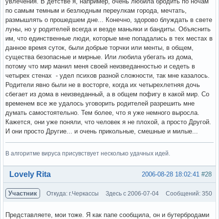
увлечения. В детстве я, например, очень любила бродить по ночам
по самым темным и безлюдным переулкам города, мечтать,
размышлять о прошедшем дне... Конечно, здорово блуждать в свете
луны, но у родителей всегда и везде маньяки и бандиты. Объяснить
им, что единственные люди, которые мне попадались в тех местах в
данное время суток, были добрые торчки или менты, в общем,
существа безопасные и мирные. Или любила убегать из дома,
потому что мир манил меня своей неизведанностью и седеть в
четырех стенах - удел психов разной сложности, так мне казалось.
Родители явно были не в восторге, когда их четырехлетняя дочь
сбегает из дома в неизведанный, а в общем пофигу в какой мир. Со
временем все же удалось уговорить родителей разрешить мне
думать самостоятельно. Тем более, что я уже немного выросла.
Кажется, они уже поняли, что человек я не плохой, а просто Другой.
И они просто Другие... и очень прикольные, смешные и милые...
В алгоритме вируса присувствует несколько удачных идей.
Вне форума
Lovely Rita
2006-08-28 18:02:41
#28
Участник
Откуда: г.Черкассы
Здесь с 2006-07-04
Сообщений: 350
Представляете, мои тоже. Я как папе сообщила, он и бутербродами