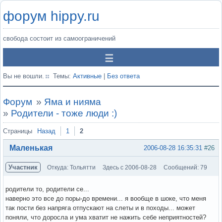
форум hippy.ru
свобода состоит из самоограничений
Вы не вошли.
Темы:
Активные
|
Без ответа
Форум
»
Яма и нияма
»
Родители - тоже люди :)
Страницы
Назад
1
2
Маленькая
2006-08-28 16:35:31
#26
Участник
Откуда: Тольятти
Здесь с 2006-08-28
Сообщений: 79
родители то, родители се...
наверно это все до поры-до времени... я вообще в шоке, что меня
так пости без напряга отпускают на слеты и в походы... может
поняли, что доросла и ума хватит не нажить себе неприятностей?