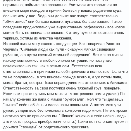
нормально, поймите это правильно. Учитывая что твориться во
внешнем мире поводов и причин баяться у ваших родителей куда
больше чем у вас. Ведь они дольше вас живут, соответственно
"обжигались" они больше вашего, пугались больше вашего. Такое
поведение продиктовано уже выработанным рефлексом - все новое
может быть потенциально опасно. К этому нужно относиться очень
терпимо, хотябы из чувства уважения.
Из своей жизни могу сказать следующее. Как говаривал Уинстон
Черчиль "Сильные люди как пули - снаружи мягкая свинцовая
рубашка, а в нутри крепкий стальной сердечник". Вот и я по жизни
нахожу компромисс в любой сопрной ситуации, но поступаю
исключительно так, как я решил сам. Естественно всю
ответственность я принимаю на себя целиком и полностью. Если что
то не получилось, в это виновен прежде всего я, а уж потом папа,
мама, братья, сестры. Тоже справедливо и в отношениях с близкими.
Ответственность за свои поступки очень тяжелый груз, поверьте.
Если вам приглянулись мои мысли - чтож респект вам и удачи:) По
началу конечно же папа с мамой "бунтовали", мол что ты делаешь,
"шишек" себе набьёшь и слова наши попомниш. А потом махнули
рукой, увидев всю бесполезность контроля надо мной. Ничего кроме
негативо это не приносило им. "Шишек" конечно я себе набил - ведь
это и есть процесс приобретения опыта:) Таким вот нелегким путем я
добился "свободы" от родительского прессинга.