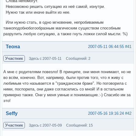
Слова непомогут.
Невозможно решить ситуацию из неё самой, изнутри.
Нужно так или иначе выйти из нее.
Или нужно стать, в одно мгновение, непробиваемым
танкоподобнобогообразным магическим существом способным
разрулить любую ситуацию, а также гнуть ложки силой мысли. %)
Вне форума
Теона
2007-05-11 06:44:55
#41
Участник
Здесь с 2007-05-11
Сообщений: 2
А мне с родителями повезло! В принципе, они меня понимают, но не
во всём, конечно. Вот, например, были против того, что я живу с
любимым что называется в "гражданском браке". Но поговорила с
ними, поспорила, они даже согласились со мной! И в остальном
примерно также. Они у меня умные и понимающие.:-) Спасибо им за
это!
Вне форума
Seffy
2007-05-16 19:16:24
#42
Участник
Здесь с 2007-05-09
Сообщений: 15