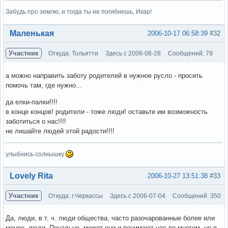
Забудь про землю, и тогда ты не погибнешь, Икар!
Вне форума
Маленькая
2006-10-17 06:58:39
#32
Участник
Откуда: Тольятти
Здесь с 2006-08-28
Сообщений: 79
а можно направить заботу родителей в нужное русло - просить
помочь там, где нужно...
да елки-палки!!!!
в конце концов! родители - тоже люди! оставьте им возможность
заботиться о нас!!!!
не лишайте людей этой радости!!!!
улыбнись солнышку
Вне форума
Lovely Rita
2006-10-27 13:51:38
#33
Участник
Откуда: г.Черкассы
Здесь с 2006-07-04
Сообщений: 350
Да, люди, в т. ч. люди общества, часто разочарованные более или
менее, люди. Печально, может они и понимают нас во многом, но в