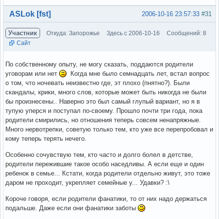
Вне форума
ASLok [fst]
2006-10-16 23:57:33
#31
Участник
Откуда: Запорожье
Здесь с 2006-10-16
Сообщений: 8
Сайт
По собственному опыту, не могу сказать, поддаются родители
уговорам или нет
Когда мне было семнадцать лет, встал вопрос
о том, что ночевать неизвестно где, эт плохо (пнятно?). Были
скандалы, крики, много слов, которые может быть никогда не были
бы произнесены.. Наверно это был самый глупый вариант, но я в
тупую уперся и поступал по-своему. Прошло почти три года, пока
родители смирились, но отношения теперь совсем ненапряжные.
Много нервотрепки, советую только тем, кто уже все перепробовал и
кому теперь терять нечего.
Особенно сочувствую тем, кто часто и долго болел в детстве,
родители пережившие такое особо наседливы. А если еще и один
ребенок в семье... Кстати, когда родители отдельно живут, это тоже
даром не проходит, укрепляет семейные у... Удавки? :\
Короче говоря, если родители фанатики, то от них надо держаться
подальше. Даже если они фанатики заботы