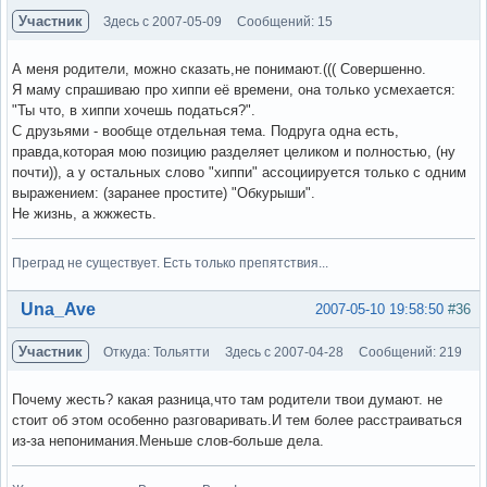
Участник
Здесь с 2007-05-09
Сообщений: 15
А меня родители, можно сказать,не понимают.((( Совершенно.
Я маму спрашиваю про хиппи её времени, она только усмехается:
"Ты что, в хиппи хочешь податься?".
С друзьями - вообще отдельная тема. Подруга одна есть,
правда,которая мою позицию разделяет целиком и полностью, (ну
почти)), а у остальных слово "хиппи" ассоциируется только с одним
выражением: (заранее простите) "Обкурыши".
Не жизнь, а жжжесть.
Преград не существует. Есть только препятствия...
Вне форума
Una_Ave
2007-05-10 19:58:50
#36
Участник
Откуда: Тольятти
Здесь с 2007-04-28
Сообщений: 219
Почему жесть? какая разница,что там родители твои думают. не
стоит об этом особенно разговаривать.И тем более расстраиваться
из-за непонимания.Меньше слов-больше дела.