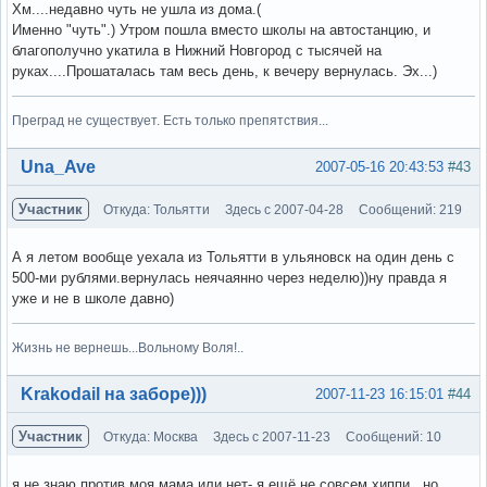
Хм....недавно чуть не ушла из дома.(
Именно "чуть".) Утром пошла вместо школы на автостанцию, и
благополучно укатила в Нижний Новгород с тысячей на
руках....Прошаталась там весь день, к вечеру вернулась. Эх...)
Преград не существует. Есть только препятствия...
Вне форума
Una_Ave
2007-05-16 20:43:53
#43
Участник
Откуда: Тольятти
Здесь с 2007-04-28
Сообщений: 219
А я летом вообще уехала из Тольятти в ульяновск на один день с
500-ми рублями.вернулась неячаянно через неделю))ну правда я
уже и не в школе давно)
Жизнь не вернешь...Вольному Воля!..
Вне форума
Krakodail на заборе)))
2007-11-23 16:15:01
#44
Участник
Откуда: Москва
Здесь с 2007-11-23
Сообщений: 10
я не знаю против моя мама или нет- я ещё не совсем хиппи , но