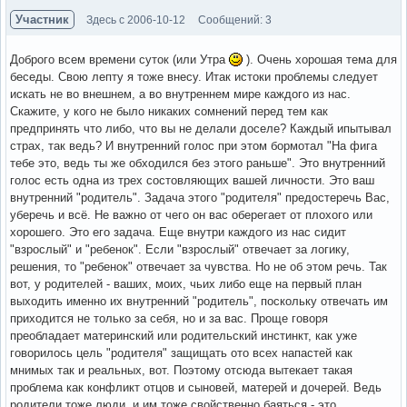
Участник
Здесь с 2006-10-12
Сообщений: 3
Доброго всем времени суток (или Утра
). Очень хорошая тема для
беседы. Свою лепту я тоже внесу. Итак истоки проблемы следует
искать не во внешнем, а во внутреннем мире каждого из нас.
Скажите, у кого не было никаких сомнений перед тем как
предпринять что либо, что вы не делали доселе? Каждый ипытывал
страх, так ведь? И внутренний голос при этом бормотал "На фига
тебе это, ведь ты же обходился без этого раньше". Это внутренний
голос есть одна из трех состовляющих вашей личности. Это ваш
внутренний "родитель". Задача этого "родителя" предостеречь Вас,
уберечь и всё. Не важно от чего он вас оберегает от плохого или
хорошего. Это его задача. Еще внутри каждого из нас сидит
"взрослый" и "ребенок". Если "взрослый" отвечает за логику,
решения, то "ребенок" отвечает за чувства. Но не об этом речь. Так
вот, у родителей - ваших, моих, чьих либо еще на первый план
выходить именно их внутренний "родитель", поскольку отвечать им
приходится не только за себя, но и за вас. Проще говоря
преобладает материнский или родительский инстинкт, как уже
говорилось цель "родителя" защищать ото всех напастей как
мнимых так и реальных, вот. Поэтому отсюда вытекает такая
проблема как конфликт отцов и сыновей, матерей и дочерей. Ведь
родители тоже люди, и им тоже свойственно баяться - это