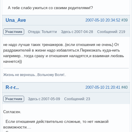
А тебе слабо ужиться со своими родителями!?
Вне форума
Una_Ave
2007-05-10 20:34:52
#39
Участник
Откуда: Тольятти
Здесь с 2007-04-28
Сообщений: 219
не надо лучше таких тренажеров..(если отношения не очень) От
раздражителей в жизни надо избавляться.Переезжать куда-нить
например...тогда сразу и отношения наладятся,и взаимная любовь
начнется))
Жизнь не вернешь...Вольному Воля!..
Вне форума
R-r-r...
2007-05-10 21:20:41
#40
Участник
Здесь с 2007-05-09
Сообщений: 23
Согласен.
Если отношения действительно сложные, то нет никакой
возможности....