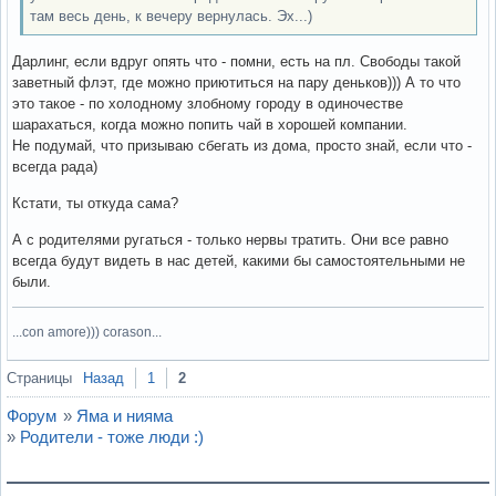
там весь день, к вечеру вернулась. Эх...)
Дарлинг, если вдруг опять что - помни, есть на пл. Свободы такой
заветный флэт, где можно приютиться на пару деньков))) А то что
это такое - по холодному злобному городу в одиночестве
шарахаться, когда можно попить чай в хорошей компании.
Не подумай, что призываю сбегать из дома, просто знай, если что -
всегда рада)
Кстати, ты откуда сама?
А с родителями ругаться - только нервы тратить. Они все равно
всегда будут видеть в нас детей, какими бы самостоятельными не
были.
...con amore))) corason...
Вне форума
Страницы
Назад
1
2
Форум
»
Яма и нияма
»
Родители - тоже люди :)