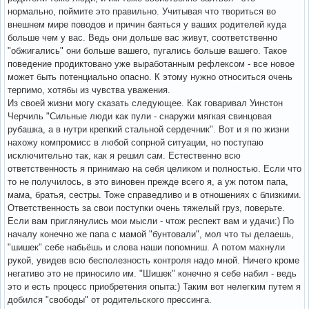
нормально, поймите это правильно. Учитывая что твориться во
внешнем мире поводов и причин баяться у ваших родителей куда
больше чем у вас. Ведь они дольше вас живут, соответственно
"обжигались" они больше вашего, пугались больше вашего. Такое
поведение продиктовано уже выработанным рефлексом - все новое
может быть потенциально опасно. К этому нужно относиться очень
терпимо, хотябы из чувства уважения.
Из своей жизни могу сказать следующее. Как говаривал Уинстон
Черчиль "Сильные люди как пули - снаружи мягкая свинцовая
рубашка, а в нутри крепкий стальной сердечник". Вот и я по жизни
нахожу компромисс в любой сопрной ситуации, но поступаю
исключительно так, как я решил сам. Естественно всю
ответственность я принимаю на себя целиком и полностью. Если что
то не получилось, в это виновен прежде всего я, а уж потом папа,
мама, братья, сестры. Тоже справедливо и в отношениях с близкими.
Ответственность за свои поступки очень тяжелый груз, поверьте.
Если вам приглянулись мои мысли - чтож респект вам и удачи:) По
началу конечно же папа с мамой "бунтовали", мол что ты делаешь,
"шишек" себе набьёшь и слова наши попомниш. А потом махнули
рукой, увидев всю бесполезность контроля надо мной. Ничего кроме
негативо это не приносило им. "Шишек" конечно я себе набил - ведь
это и есть процесс приобретения опыта:) Таким вот нелегким путем я
добился "свободы" от родительского прессинга.