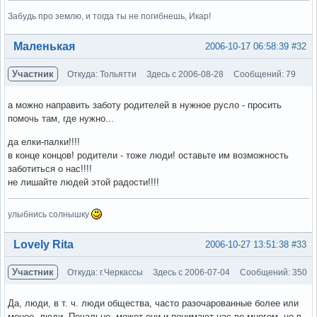
Забудь про землю, и тогда ты не погибнешь, Икар!
Вне форума
Маленькая
2006-10-17 06:58:39
#32
Участник
Откуда: Тольятти
Здесь с 2006-08-28
Сообщений: 79
а можно направить заботу родителей в нужное русло - просить
помочь там, где нужно...
да елки-палки!!!!
в конце концов! родители - тоже люди! оставьте им возможность
заботиться о нас!!!!
не лишайте людей этой радости!!!!
улыбнись солнышку
Вне форума
Lovely Rita
2006-10-27 13:51:38
#33
Участник
Откуда: г.Черкассы
Здесь с 2006-07-04
Сообщений: 350
Да, люди, в т. ч. люди общества, часто разочарованные более или
менее, люди. Печально, может они и понимают нас во многом, но в