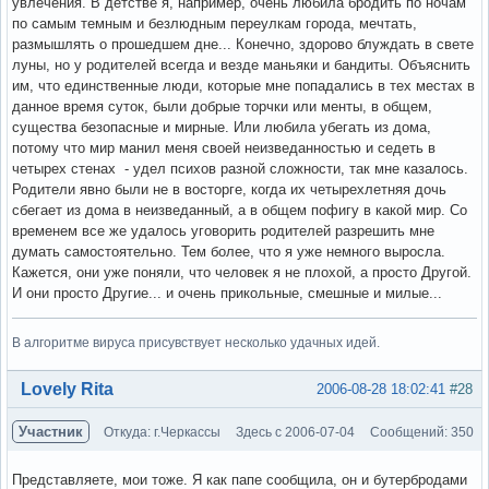
увлечения. В детстве я, например, очень любила бродить по ночам
по самым темным и безлюдным переулкам города, мечтать,
размышлять о прошедшем дне... Конечно, здорово блуждать в свете
луны, но у родителей всегда и везде маньяки и бандиты. Объяснить
им, что единственные люди, которые мне попадались в тех местах в
данное время суток, были добрые торчки или менты, в общем,
существа безопасные и мирные. Или любила убегать из дома,
потому что мир манил меня своей неизведанностью и седеть в
четырех стенах - удел психов разной сложности, так мне казалось.
Родители явно были не в восторге, когда их четырехлетняя дочь
сбегает из дома в неизведанный, а в общем пофигу в какой мир. Со
временем все же удалось уговорить родителей разрешить мне
думать самостоятельно. Тем более, что я уже немного выросла.
Кажется, они уже поняли, что человек я не плохой, а просто Другой.
И они просто Другие... и очень прикольные, смешные и милые...
В алгоритме вируса присувствует несколько удачных идей.
Вне форума
Lovely Rita
2006-08-28 18:02:41
#28
Участник
Откуда: г.Черкассы
Здесь с 2006-07-04
Сообщений: 350
Представляете, мои тоже. Я как папе сообщила, он и бутербродами