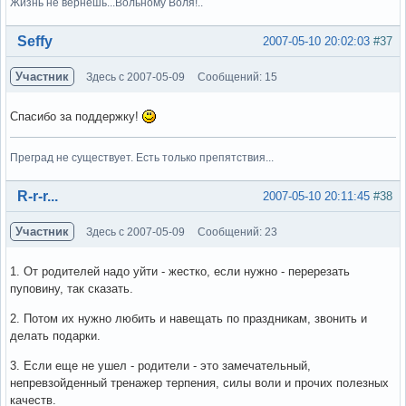
Жизнь не вернешь...Вольному Воля!..
Вне форума
Seffy
2007-05-10 20:02:03
#37
Участник
Здесь с 2007-05-09
Сообщений: 15
Спасибо за поддержку!
Преград не существует. Есть только препятствия...
Вне форума
R-r-r...
2007-05-10 20:11:45
#38
Участник
Здесь с 2007-05-09
Сообщений: 23
1. От родителей надо уйти - жестко, если нужно - перерезать
пуповину, так сказать.
2. Потом их нужно любить и навещать по праздникам, звонить и
делать подарки.
3. Если еще не ушел - родители - это замечательный,
непревзойденный тренажер терпения, силы воли и прочих полезных
качеств.