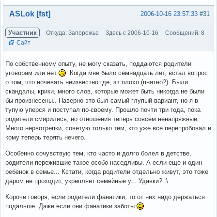
Вне форума
ASLok [fst]
2006-10-16 23:57:33
#31
Участник
Откуда: Запорожье
Здесь с 2006-10-16
Сообщений: 8
Сайт
По собственному опыту, не могу сказать, поддаются родители
уговорам или нет
Когда мне было семнадцать лет, встал вопрос
о том, что ночевать неизвестно где, эт плохо (пнятно?). Были
скандалы, крики, много слов, которые может быть никогда не были
бы произнесены.. Наверно это был самый глупый вариант, но я в
тупую уперся и поступал по-своему. Прошло почти три года, пока
родители смирились, но отношения теперь совсем ненапряжные.
Много нервотрепки, советую только тем, кто уже все перепробовал и
кому теперь терять нечего.
Особенно сочувствую тем, кто часто и долго болел в детстве,
родители пережившие такое особо наседливы. А если еще и один
ребенок в семье... Кстати, когда родители отдельно живут, это тоже
даром не проходит, укрепляет семейные у... Удавки? :\
Короче говоря, если родители фанатики, то от них надо держаться
подальше. Даже если они фанатики заботы