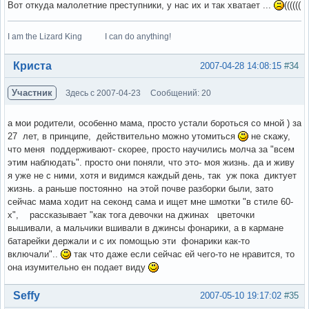
Вот откуда малолетние преступники, у нас их и так хватает ...
((((((
I am the Lizard King I can do anything!
Вне форума
Криста
2007-04-28 14:08:15
#34
Участник
Здесь с 2007-04-23
Сообщений: 20
а мои родители, особенно мама, просто устали бороться со мной ) за
27 лет, в принципе, действительно можно утомиться
не скажу,
что меня поддерживают- скорее, просто научились молча за "всем
этим наблюдать". просто они поняли, что это- моя жизнь. да и живу
я уже не с ними, хотя и видимся каждый день, так уж пока диктует
жизнь. а раньше постоянно на этой почве разборки были, зато
сейчас мама ходит на секонд сама и ищет мне шмотки "в стиле 60-
х", рассказывает "как тога девочки на джинах цветочки
вышивали, а мальчики вшивали в джинсы фонарики, а в кармане
батарейки держали и с их помощью эти фонарики как-то
включали"..
так что даже если сейчас ей чего-то не нравится, то
она изумительно ен подает виду
Вне форума
Seffy
2007-05-10 19:17:02
#35