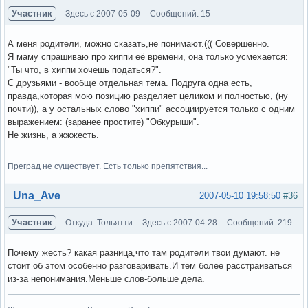
Участник
Здесь с 2007-05-09
Сообщений: 15
А меня родители, можно сказать,не понимают.((( Совершенно.
Я маму спрашиваю про хиппи её времени, она только усмехается:
"Ты что, в хиппи хочешь податься?".
С друзьями - вообще отдельная тема. Подруга одна есть,
правда,которая мою позицию разделяет целиком и полностью, (ну
почти)), а у остальных слово "хиппи" ассоциируется только с одним
выражением: (заранее простите) "Обкурыши".
Не жизнь, а жжжесть.
Преград не существует. Есть только препятствия...
Вне форума
Una_Ave
2007-05-10 19:58:50
#36
Участник
Откуда: Тольятти
Здесь с 2007-04-28
Сообщений: 219
Почему жесть? какая разница,что там родители твои думают. не
стоит об этом особенно разговаривать.И тем более расстраиваться
из-за непонимания.Меньше слов-больше дела.