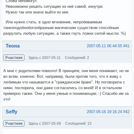
Слова непомогут.
Невозможно решить ситуацию из неё самой, изнутри.
Нужно так или иначе выйти из нее.
Или нужно стать, в одно мгновение, непробиваемым
танкоподобнобогообразным магическим существом способным
разрулить любую ситуацию, а также гнуть ложки силой мысли. %)
Вне форума
Теона
2007-05-11 06:44:55
#41
Участник
Здесь с 2007-05-11
Сообщений: 2
А мне с родителями повезло! В принципе, они меня понимают, но не
во всём, конечно. Вот, например, были против того, что я живу с
любимым что называется в "гражданском браке". Но поговорила с
ними, поспорила, они даже согласились со мной! И в остальном
примерно также. Они у меня умные и понимающие.:-) Спасибо им за
это!
Вне форума
Seffy
2007-05-16 19:16:24
#42
Участник
Здесь с 2007-05-09
Сообщений: 15