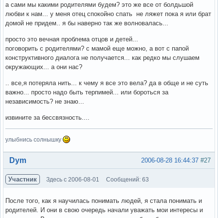
а сами мы какими родителями будем? это же все от болдьшой
любви к нам... у меня отец спокойно спать не ляжет пока я или брат
домой не придем.. я бы наверно так же волновалась...
просто это вечная проблема отцов и детей...
поговорить с родителями? с мамой еще можно, а вот с папой
конструктивного диалога не получается... как редко мы слушаем
окружающих... а они нас?
.. все,я потеряла нить... к чему я все это вела? да в обще и не суть
важно... просто надо быть терпимей... или бороться за
независимость? не знаю...
извините за бессвязность....
улыбнись солнышку
Вне форума
Dym
2006-08-28 16:44:37
#27
Участник
Здесь с 2006-08-01
Сообщений: 63
После того, как я научилась понимать людей, я стала понимать и
родителей. И они в свою очередь начали уважать мои интересы и