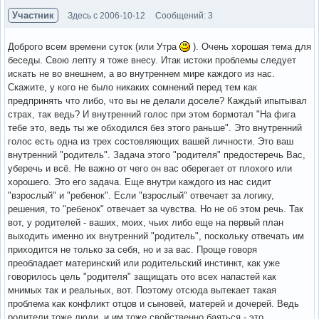
Участник
Здесь с 2006-10-12
Сообщений: 3
Доброго всем времени суток (или Утра
). Очень хорошая тема для
беседы. Свою лепту я тоже внесу. Итак истоки проблемы следует
искать не во внешнем, а во внутреннем мире каждого из нас.
Скажите, у кого не было никаких сомнений перед тем как
предпринять что либо, что вы не делали доселе? Каждый ипытывал
страх, так ведь? И внутренний голос при этом бормотал "На фига
тебе это, ведь ты же обходился без этого раньше". Это внутренний
голос есть одна из трех состовляющих вашей личности. Это ваш
внутренний "родитель". Задача этого "родителя" предостеречь Вас,
уберечь и всё. Не важно от чего он вас оберегает от плохого или
хорошего. Это его задача. Еще внутри каждого из нас сидит
"взрослый" и "ребенок". Если "взрослый" отвечает за логику,
решения, то "ребенок" отвечает за чувства. Но не об этом речь. Так
вот, у родителей - ваших, моих, чьих либо еще на первый план
выходить именно их внутренний "родитель", поскольку отвечать им
приходится не только за себя, но и за вас. Проще говоря
преобладает материнский или родительский инстинкт, как уже
говорилось цель "родителя" защищать ото всех напастей как
мнимых так и реальных, вот. Поэтому отсюда вытекает такая
проблема как конфликт отцов и сыновей, матерей и дочерей. Ведь
родители тоже люди, и им тоже свойственно баяться - это