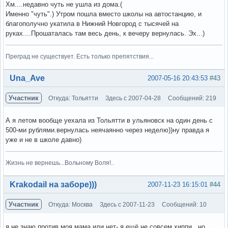
Хм....недавно чуть не ушла из дома.(
Именно "чуть".) Утром пошла вместо школы на автостанцию, и
благополучно укатила в Нижний Новгород с тысячей на
руках....Прошаталась там весь день, к вечеру вернулась. Эх...)
Преград не существует. Есть только препятствия...
Вне форума
Una_Ave
2007-05-16 20:43:53
#43
Участник
Откуда: Тольятти
Здесь с 2007-04-28
Сообщений: 219
А я летом вообще уехала из Тольятти в ульяновск на один день с
500-ми рублями.вернулась неячаянно через неделю))ну правда я
уже и не в школе давно)
Жизнь не вернешь...Вольному Воля!..
Вне форума
Krakodail на заборе)))
2007-11-23 16:15:01
#44
Участник
Откуда: Москва
Здесь с 2007-11-23
Сообщений: 10
я не знаю против моя мама или нет- я ещё не совсем хиппи , но