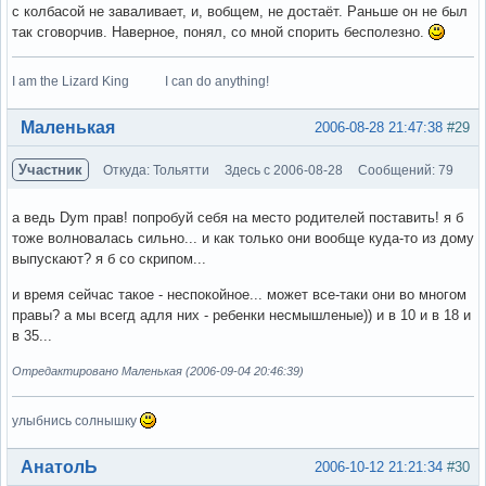
с колбасой не заваливает, и, вобщем, не достаёт. Раньше он не был
так сговорчив. Наверное, понял, со мной спорить бесполезно.
I am the Lizard King I can do anything!
Вне форума
Маленькая
2006-08-28 21:47:38
#29
Участник
Откуда: Тольятти
Здесь с 2006-08-28
Сообщений: 79
а ведь Dym прав! попробуй себя на место родителей поставить! я б
тоже волновалась сильно... и как только они вообще куда-то из дому
выпускают? я б со скрипом...
и время сейчас такое - неспокойное... может все-таки они во многом
правы? а мы всегд адля них - ребенки несмышленые)) и в 10 и в 18 и
в 35...
Отредактировано Маленькая (2006-09-04 20:46:39)
улыбнись солнышку
Вне форума
АнатолЬ
2006-10-12 21:21:34
#30