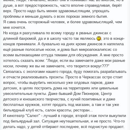
душе, а вот предосторожность, часто вполне справедливая, берёт
верх. Просто надо быть менее здравомыслящим, упрощать
проблемы и меньше думать о всех пороках земного бытия.
Я сама очень осторожный человек, и более здравомыслящий, чем
мне хочется.
Но когда я разгуливала по всему городу в рваных джинсах с
длинной бахромой, да и в школу часто так являюсь
, это в конце-
концов принимали. А буквально на днях кроме джинсов я напялила
ещё разные полосатые носки, и дома был микроапокалипсис со
всеми вытекающими оттуда темами для обсуждения. А мне просто
хотелось сказать всем: "Люди, если вы замечаете даже мои разные
носки, почему же вы не замечаете, что творится вокруг???"
Связалась с экологами нашего города, буду помогать разрабатывать
и отчасти реализовывать проэкты. Просто в Черкассах остро стоит
вопрос, чтобы вырубить несколько уже олдовых парков, даже
детских, в целях построить дома на территориях или цивильные
увеселительные пункты. Даже бывший Дом Пионеров, Центр
детского и юношеского творчества, с кучей позитивных и даже
бесплатных кружков, хотят продать под магазин, а там и так уже
бильярдный клуб есть, салон красоты, ресторан...
И кинотеатр "Салют" - лучший в городе, второй этаж почти выкупили
под бильярдный зал. Ситуация неутешительная, и не просто. Что-то
делать надо, у детей отбирают последнее, всё подчистую продают.