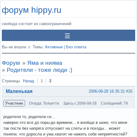
форум hippy.ru
свобода состоит из самоограничений
Вы не вошли.
Темы:
Активные
|
Без ответа
Форум
»
Яма и нияма
»
Родители - тоже люди :)
Страницы
Назад
1
2
Маленькая
2006-08-28 16:35:31
#26
Участник
Откуда: Тольятти
Здесь с 2006-08-28
Сообщений: 79
родители то, родители се...
наверно это все до поры-до времени... я вообще в шоке, что меня
так пости без напряга отпускают на слеты и в походы... может
поняли, что доросла и ума хватит не нажить себе неприятностей?