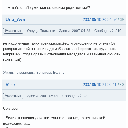
А тебе слабо ужиться со своими родителями!?
Вне форума
Una_Ave
2007-05-10 20:34:52
#39
Участник
Откуда: Тольятти
Здесь с 2007-04-28
Сообщений: 219
не надо лучше таких тренажеров..(если отношения не очень) От
раздражителей в жизни надо избавляться.Переезжать куда-нить
например...тогда сразу и отношения наладятся,и взаимная любовь
начнется))
Жизнь не вернешь...Вольному Воля!..
Вне форума
R-r-r...
2007-05-10 21:20:41
#40
Участник
Здесь с 2007-05-09
Сообщений: 23
Согласен.
Если отношения действительно сложные, то нет никакой
возможности....