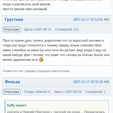
когда я расписала свой рюкзак....
просто рюкзак ярко розовый(
Вне форума
Грустная
2007-12-17 20:14:01
#45
Участник
Здесь с 2007-06-14
Сообщений: 113
Просто нужно дать понять родителям что ты взрослый человек и
тогда они будут относится к твоему образу жизни спокойно.Моя
мама спокойна за меня (ну или хотя бы делает вид) когда я еду на
какой нибудь фест потому что знает что голова на плечах более или
менее адекватная есть
Помни что нет тюрьмы страшнее чем в голове
Вне форума
Фенька
2007-12-17 20:32:26
#46
Участник
Откуда: Нижний Н.
Здесь с 2007-05-28
Сообщений: 1
Seffy пишет:
укатила в Нижний Новгород с тысячей на руках....Прошаталась