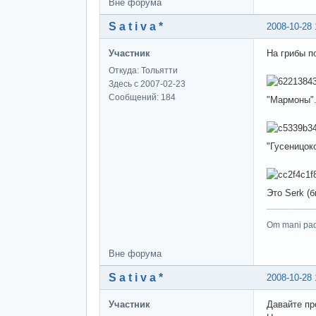
Вне форума
S a t i v a *
2008-10-28 
Участник
На грибы п
Откуда: Тольятти
Здесь с 2007-02-23
Сообщений: 184
"Мармоны".
"Гусеницок
Это Serk (б
Om mani pa
Вне форума
S a t i v a *
2008-10-28 
Участник
Давайте пр