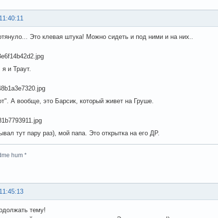
11:40:11
отянуло... Это клевая штука! Можно сидеть и под ними и на них..
 я и Траут.
от". А вообще, это Барсик, который живет на Груше.
ывал тут пару раз), мой папа. Это открытка на его ДР.
dme hum *
11:45:13
одолжать тему!