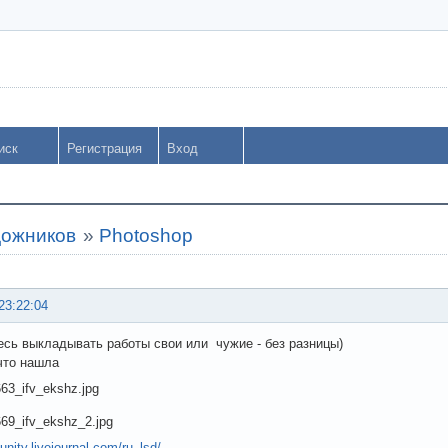
иск
Регистрация
Вход
дожников
»
Photoshop
23:22:04
есь выкладывать работы свои или чужие - без разницы)
 что нашла
nity.livejournal.com/ru_lsd/