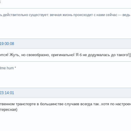
к
ь действительно существует: вечная жизнь происходит с нами сейчас — ведь
19:00:08
ится! Жуть, но своеобразно, оригинально! Я б не додумалась до такого!)
dme hum *
23:14:01
твенном транспорте в большинстве случаев всегда так..хотя по настроени
тересная)