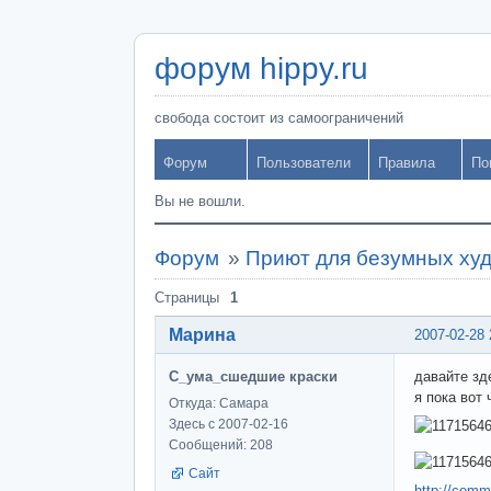
форум hippy.ru
свобода состоит из самоограничений
Форум
Пользователи
Правила
По
Вы не вошли.
Форум
»
Приют для безумных ху
Страницы
1
Марина
2007-02-28 
С_ума_сшедшие краски
давайте зд
я пока вот
Откуда: Самара
Здесь с 2007-02-16
Сообщений: 208
Сайт
http://commu