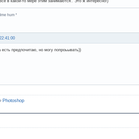
все в какой-то мере этим занимаются.. Это ж интересно!)
dme hum *
22:41:00
а есть предпочитаю, но могу попроьывать))
»
Photoshop