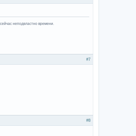
 сейчас неподвластно времени.
#7
#8