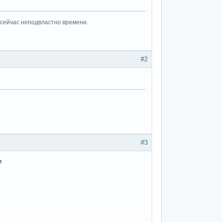
 сейчас неподвластно времени.
#2
#3
и