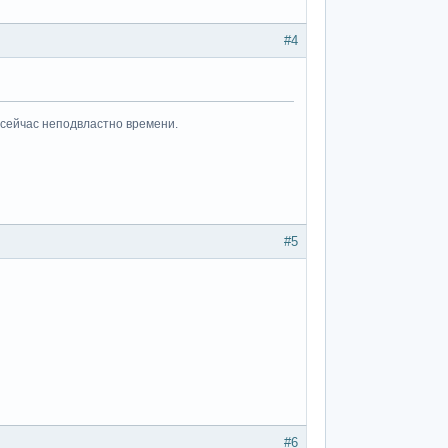
#4
 сейчас неподвластно времени.
#5
#6