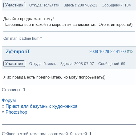
Участник
Откуда: Тольятти
Здесь с 2007-02-23
Сообщений: 184
Давайте продолжать тему!
Наверняка все в какой-то мере этим занимаются.. Это ж интересно!)
Om mani padme hum *
Вне форума
Z@mpoliT
2008-10-28 22:41:00
#13
Участник
Откуда: Гомель
Здесь с 2008-07-07
Сообщений: 69
я их правда есть предпочитаю, но могу попроьывать))
Вне форума
Страницы
1
Форум
»
Приют для безумных художников
»
Photoshop
Сейчас в этой теме пользователей:
0
, гостей:
1