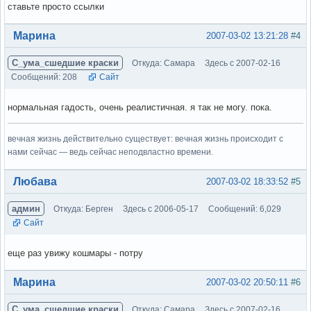
ставьте просто ссылки
Вне форума
Марина
2007-03-02 13:21:28
#4
С_ума_сшедшие краски
Откуда: Самара
Здесь с 2007-02-16
Сообщений: 208
Сайт
нормальная гадость, очень реалистичная. я так не могу. пока.
вечная жизнь действительно существует: вечная жизнь происходит с
нами сейчас — ведь сейчас неподвластно времени.
Вне форума
Любава
2007-03-02 18:33:52
#5
админ
Откуда: Берген
Здесь с 2006-05-17
Сообщений: 6,029
Сайт
еще раз увижу кошмары - потру
Вне форума
Марина
2007-03-02 20:50:11
#6
С_ума_сшедшие краски
Откуда: Самара
Здесь с 2007-02-16