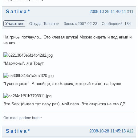
Вне форума
S a t i v a *
2008-10-28 11:40:11
#11
Участник
Откуда: Тольятти
Здесь с 2007-02-23
Сообщений: 184
На грибы потянуло... Это клевая штука! Можно сидеть и под ними и
на них..
"Мармоны". я и Траут.
"Гусеницокот". А вообще, это Барсик, который живет на Груше.
Это Serk (бывал тут пару раз), мой папа. Это открытка на его ДР.
Om mani padme hum *
Вне форума
S a t i v a *
2008-10-28 11:45:13
#12