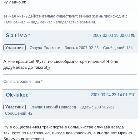
ну ладно.ок
вечная жизнь действительно существует: вечная жизнь происходит с
нами сейчас — ведь сейчас неподвластно времени.
Вне форума
S a t i v a *
2007-03-03 19:00:08
#9
Участник
Откуда: Тольятти
Здесь с 2007-02-23
Сообщений: 184
А мне нравится! Жуть, но своеобразно, оригинально! Я б не
додумалась до такого!))
Om mani padme hum *
Вне форума
Ole-lukoe
2007-03-24 23:14:01
#10
Участник
Откуда: Нижний Новгород
Здесь с 2007-02-21
Сообщений: 42
Ну в общественном транспорте в большинстве случаев всегда
так..хотя по настроению, иногда все красочно, а иногда вот мрачно..
Задумка интересная)