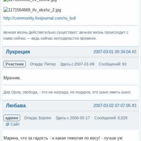
http://community.livejournal.com/ru_lsd/
вечная жизнь действительно существует: вечная жизнь происходит с
нами сейчас — ведь сейчас неподвластно времени.
Вне форума
Лукреция
2007-03-01 00:34:04
#2
Участник
Откуда: Питер
Здесь с 2007-01-09
Сообщений: 93
Мрачняк.
Дар Орла, свобода, - это не награда, не подарок, это шанс иметь шанс.
Вне форума
Любава
2007-03-02 07:07:05
#3
админ
Откуда: Берген
Здесь с 2006-05-17
Сообщений: 6,029
Сайт
Марина, что за гадость - и какая тяжелая по весу! - лучше уж