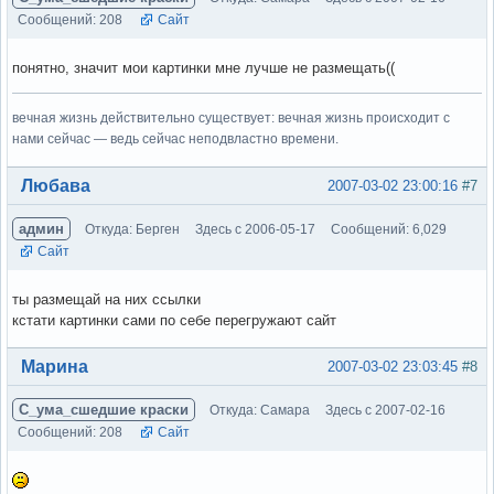
Сообщений: 208
Сайт
понятно, значит мои картинки мне лучше не размещать((
вечная жизнь действительно существует: вечная жизнь происходит с
нами сейчас — ведь сейчас неподвластно времени.
Вне форума
Любава
2007-03-02 23:00:16
#7
админ
Откуда: Берген
Здесь с 2006-05-17
Сообщений: 6,029
Сайт
ты размещай на них ссылки
кстати картинки сами по себе перегружают сайт
Вне форума
Марина
2007-03-02 23:03:45
#8
С_ума_сшедшие краски
Откуда: Самара
Здесь с 2007-02-16
Сообщений: 208
Сайт