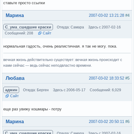
ставьте просто ссылки
Вне форума
Марина
2007-03-02 13:21:28
#4
С_ума_сшедшие краски
Откуда: Самара
Здесь с 2007-02-16
Сообщений: 208
Сайт
нормальная гадость, очень реалистичная. я так не могу. пока.
вечная жизнь действительно существует: вечная жизнь происходит с
нами сейчас — ведь сейчас неподвластно времени.
Вне форума
Любава
2007-03-02 18:33:52
#5
админ
Откуда: Берген
Здесь с 2006-05-17
Сообщений: 6,029
Сайт
еще раз увижу кошмары - потру
Вне форума
Марина
2007-03-02 20:50:11
#6
С_ума_сшедшие краски
Откуда: Самара
Здесь с 2007-02-16