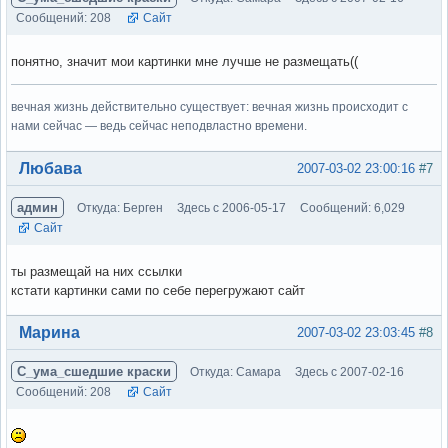
Сообщений: 208
Сайт
понятно, значит мои картинки мне лучше не размещать((
вечная жизнь действительно существует: вечная жизнь происходит с
нами сейчас — ведь сейчас неподвластно времени.
Вне форума
Любава
2007-03-02 23:00:16
#7
админ
Откуда: Берген
Здесь с 2006-05-17
Сообщений: 6,029
Сайт
ты размещай на них ссылки
кстати картинки сами по себе перегружают сайт
Вне форума
Марина
2007-03-02 23:03:45
#8
С_ума_сшедшие краски
Откуда: Самара
Здесь с 2007-02-16
Сообщений: 208
Сайт