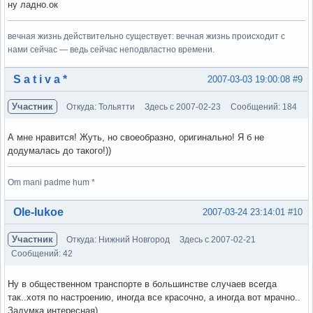
ну ладно.ок
вечная жизнь действительно существует: вечная жизнь происходит с
нами сейчас — ведь сейчас неподвластно времени.
Вне форума
S a t i v a *
2007-03-03 19:00:08
#9
Участник
Откуда: Тольятти
Здесь с 2007-02-23
Сообщений: 184
А мне нравится! Жуть, но своеобразно, оригинально! Я б не
додумалась до такого!))
Om mani padme hum *
Вне форума
Ole-lukoe
2007-03-24 23:14:01
#10
Участник
Откуда: Нижний Новгород
Здесь с 2007-02-21
Сообщений: 42
Ну в общественном транспорте в большинстве случаев всегда
так..хотя по настроению, иногда все красочно, а иногда вот мрачно..
Задумка интересная)