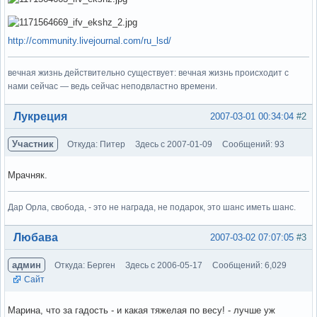
http://community.livejournal.com/ru_lsd/
вечная жизнь действительно существует: вечная жизнь происходит с
нами сейчас — ведь сейчас неподвластно времени.
Вне форума
Лукреция
2007-03-01 00:34:04
#2
Участник
Откуда: Питер
Здесь с 2007-01-09
Сообщений: 93
Мрачняк.
Дар Орла, свобода, - это не награда, не подарок, это шанс иметь шанс.
Вне форума
Любава
2007-03-02 07:07:05
#3
админ
Откуда: Берген
Здесь с 2006-05-17
Сообщений: 6,029
Сайт
Марина, что за гадость - и какая тяжелая по весу! - лучше уж