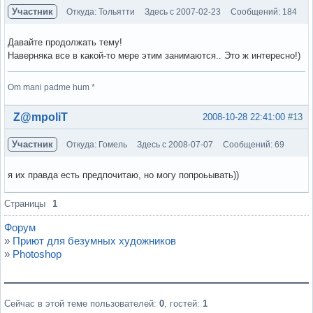
Участник
Откуда: Тольятти
Здесь с 2007-02-23
Сообщений: 184
Давайте продолжать тему!
Наверняка все в какой-то мере этим занимаются.. Это ж интересно!)
Om mani padme hum *
Вне форума
Z@mpoliT
2008-10-28 22:41:00
#13
Участник
Откуда: Гомель
Здесь с 2008-07-07
Сообщений: 69
я их правда есть предпочитаю, но могу попроьывать))
Вне форума
Страницы
1
Форум
»
Приют для безумных художников
»
Photoshop
Сейчас в этой теме пользователей:
0
, гостей:
1