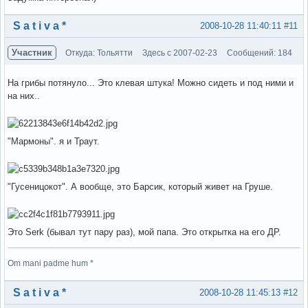
Вне форума
S a t i v a *
2008-10-28 11:40:11
#11
Участник
Откуда: Тольятти
Здесь с 2007-02-23
Сообщений: 184
На грибы потянуло... Это клевая штука! Можно сидеть и под ними и
на них..
"Мармоны". я и Траут.
"Гусеницокот". А вообще, это Барсик, который живет на Груше.
Это Serk (бывал тут пару раз), мой папа. Это открытка на его ДР.
Om mani padme hum *
Вне форума
S a t i v a *
2008-10-28 11:45:13
#12