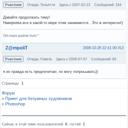
Участник
Откуда: Тольятти
Здесь с 2007-02-23
Сообщений: 184
Давайте продолжать тему!
Наверняка все в какой-то мере этим занимаются.. Это ж интересно!)
Om mani padme hum *
Вне форума
Z@mpoliT
2008-10-28 22:41:00
#13
Участник
Откуда: Гомель
Здесь с 2008-07-07
Сообщений: 69
я их правда есть предпочитаю, но могу попроьывать))
Вне форума
Страницы
1
Форум
»
Приют для безумных художников
»
Photoshop
Сейчас в этой теме пользователей:
0
, гостей:
1