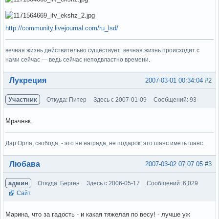
http://community.livejournal.com/ru_lsd/
вечная жизнь действительно существует: вечная жизнь происходит с
нами сейчас — ведь сейчас неподвластно времени.
Вне форума
Лукреция
2007-03-01 00:34:04
#2
Участник
Откуда: Питер
Здесь с 2007-01-09
Сообщений: 93
Мрачняк.
Дар Орла, свобода, - это не награда, не подарок, это шанс иметь шанс.
Вне форума
Любава
2007-03-02 07:07:05
#3
админ
Откуда: Берген
Здесь с 2006-05-17
Сообщений: 6,029
Сайт
Марина, что за гадость - и какая тяжелая по весу! - лучше уж