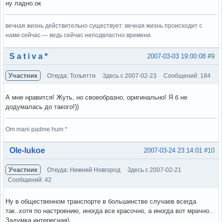
ну ладно.ок
вечная жизнь действительно существует: вечная жизнь происходит с
нами сейчас — ведь сейчас неподвластно времени.
Вне форума
S a t i v a *
2007-03-03 19:00:08
#9
Участник
Откуда: Тольятти
Здесь с 2007-02-23
Сообщений: 184
А мне нравится! Жуть, но своеобразно, оригинально! Я б не
додумалась до такого!))
Om mani padme hum *
Вне форума
Ole-lukoe
2007-03-24 23:14:01
#10
Участник
Откуда: Нижний Новгород
Здесь с 2007-02-21
Сообщений: 42
Ну в общественном транспорте в большинстве случаев всегда
так..хотя по настроению, иногда все красочно, а иногда вот мрачно..
Задумка интересная)