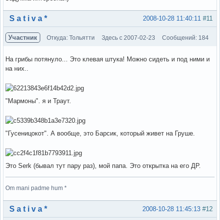
Вне форума
S a t i v a *
2008-10-28 11:40:11
#11
Участник
Откуда: Тольятти
Здесь с 2007-02-23
Сообщений: 184
На грибы потянуло... Это клевая штука! Можно сидеть и под ними и
на них..
"Мармоны". я и Траут.
"Гусеницокот". А вообще, это Барсик, который живет на Груше.
Это Serk (бывал тут пару раз), мой папа. Это открытка на его ДР.
Om mani padme hum *
Вне форума
S a t i v a *
2008-10-28 11:45:13
#12