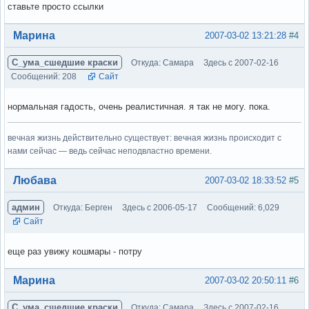
ставьте просто ссылки
Вне форума
Марина
2007-03-02 13:21:28
#4
С_ума_сшедшие краски
Откуда: Самара
Здесь с 2007-02-16
Сообщений: 208
Сайт
нормальная гадость, очень реалистичная. я так не могу. пока.
вечная жизнь действительно существует: вечная жизнь происходит с
нами сейчас — ведь сейчас неподвластно времени.
Вне форума
Любава
2007-03-02 18:33:52
#5
админ
Откуда: Берген
Здесь с 2006-05-17
Сообщений: 6,029
Сайт
еще раз увижу кошмары - потру
Вне форума
Марина
2007-03-02 20:50:11
#6
С_ума_сшедшие краски
Откуда: Самара
Здесь с 2007-02-16