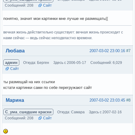
Сообщений: 208
Сайт
понятно, значит мои картинки мне лучше не размещать((
вечная жизнь действительно существует: вечная жизнь происходит с
нами сейчас — ведь сейчас неподвластно времени.
Вне форума
Любава
2007-03-02 23:00:16
#7
админ
Откуда: Берген
Здесь с 2006-05-17
Сообщений: 6,029
Сайт
ты размещай на них ссылки
кстати картинки сами по себе перегружают сайт
Вне форума
Марина
2007-03-02 23:03:45
#8
С_ума_сшедшие краски
Откуда: Самара
Здесь с 2007-02-16
Сообщений: 208
Сайт