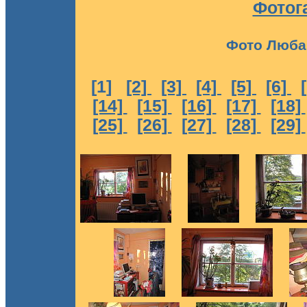
Фотог
Фото Любав
[1]
[2]
[3]
[4]
[5]
[6]
[14]
[15]
[16]
[17]
[18]
[25]
[26]
[27]
[28]
[29]