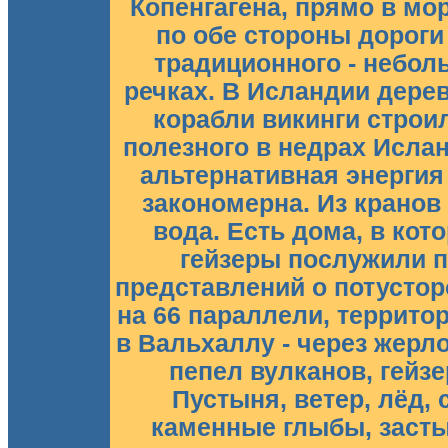
Копенгагена, прямо в мо
по обе стороны дороги
традиционного - небол
речках. В Исландии дере
корабли викинги строи
полезного в недрах Ислан
альтернативная энергия
закономерна. Из кранов
вода. Есть дома, в ко
гейзеры послужили 
представлений о потустор
на 66 параллели, террито
в Вальхаллу - через жерл
пепел вулканов, гейз
Пустыня, ветер, лёд,
каменные глыбы, застыв