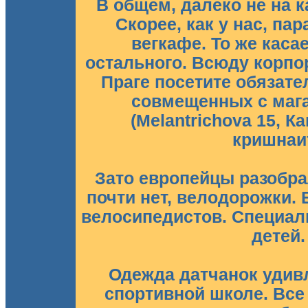
В общем, далеко не на 
Скорее, как у нас, па
вегкафе. То же каса
остального. Всюду корпо
Праге посетите обязате
совмещенных с мага
(Melantrichova 15, К
кришнаит
Зато европейцы разобра
почти нет, велодорожки.
велосипедистов. Специал
детей.
Одежда датчанок удивл
спортивной школе. Все 