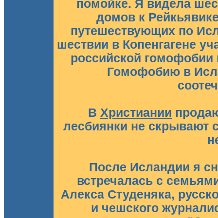
помойке. Я видела шес
домов к Рейкьявике
путешествующих по Исл
шествии в Копенгагене уч
российской гомофобии в
Гомофобию в Исла
соотеч
В
Христиании
продают
лесбиянки не скрывают с
н
После Исландии я сн
встречалась с семьями
Алекса Студеняка, русск
и чешского журналис