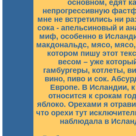
основном, едят к
непрогрессивную фастф
мне не встретились ни ра
сока - апельсиновый и а
миф, особенно в Исланди
макдональдс, мясо, мясо,
котором пишу этот тек
весом – уже которы
гамбургеры, котлеты, в
вино, пиво и сок. Абсур
Европе. В Исландии, к
относится к срокам го
яблоко. Орехами я отрав
что орехи тут исключите
наблюдала в Исланд