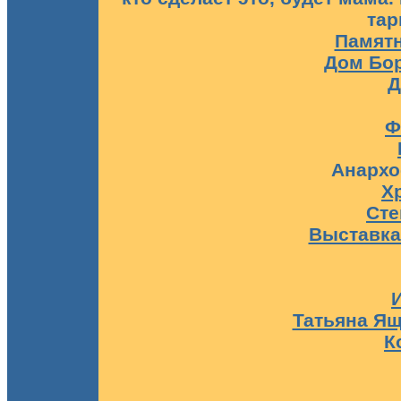
тар
Памятн
Дом Бо
Д
Ф
Анархо
Х
Сте
Выставка
Татьяна Ящ
К