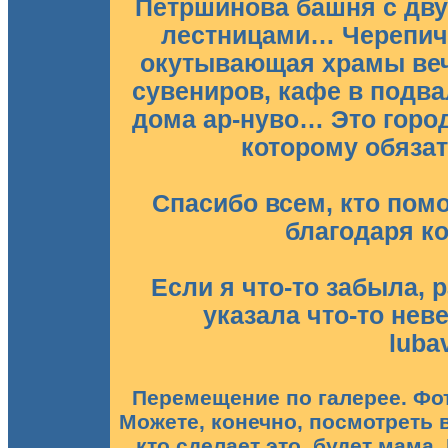
Петршинова башня с дв
лестницами… Черепич
окутывающая храмы веч
сувениров, кафе в подва
дома ар-нуво… Это город
которому обяза
Спасибо всем, кто пом
благодаря ко
Если я что-то забыла,
указала что-то нев
luba
Перемещение по галерее. Фот
Можете, конечно, посмотреть 
кто сделает это, будет мама