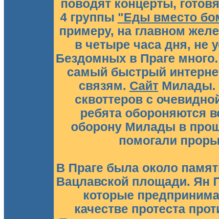
поводят концерты, готовя
4 группы
"Еды вместо бо
примеру, на главном желе
в четыре часа дня, не 
Бездомных в Праге много.
самый быстрый интернет
связям.
Сайт
Милады. 
сквоттеров с очевидно
ребята обороняются в
оборону Милады в прош
помогали проры
В Праге была около памят
Вацлавской площади. Ян П
которые предпринима
качестве протеста про