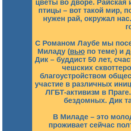
цветы во дворе. Райская 
птицы – вот такой мир, п
нужен рай, окружал нас
г
С Романом Лаубе мы посе
Миладу (
вью
по теме) и 
Дик – буддист 50 лет, сч
чешских сквоттеро
благоустройством общес
участие в различных иниц
ЛГБТ-активизм в Праге
бездомных. Дик т
В Миладе – это моло
проживает сейчас пол