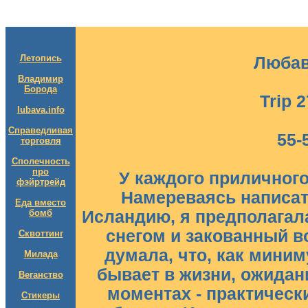
Летопись
Люба
Владимир
Борода
Trip 2
lubava.info
Справедливая
55-
торговля
Сполечность
про
У каждого приличного
фэйртрейд
Намереваясь написать
Еда вместо
бомб
Исландию, я предполагала
снегом и закованный в
Сквоттинг
думала, что, как миним
Милада
бывает в жизни, ожидан
Веганство
моментах - практическ
Стикеры