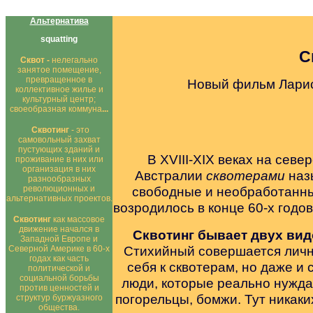
Альтернатива
squatting
С
Сквот -
нелегально
занятое помещение,
превращенное в
Новый фильм Ларис
коллективное жилье и
культурный центр;
своеобразная коммуна
...
Сквотинг
- это
самовольный захват
пустующих зданий и
В XVIII-XIX веках на сев
проживание в них или
организация в них
Австралии
сквотерами
наз
разнообразных
революционных и
свободные и необработанны
альтернативных проектов.
возродилось в конце 60-х годо
Сквотинг
как массовое
движение начался в
Сквотинг бывает двух вид
Западной Европе и
Стихийный совершается лично
Северной Америке в 60-х
годах как часть
себя к сквотерам, но даже и 
политической и
социальной борьбы
люди, которые реально нужда
против ценностей и
погорельцы, бомжи. Тут никаких
структур буржуазного
общества.