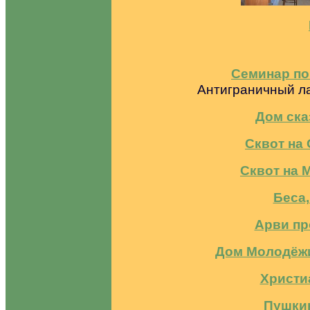
Cеминар по
Антиграничный ла
Дом ск
Сквот на
Сквот на 
Беса,
Арви пр
Дом Молодёж
Христи
Пушкин