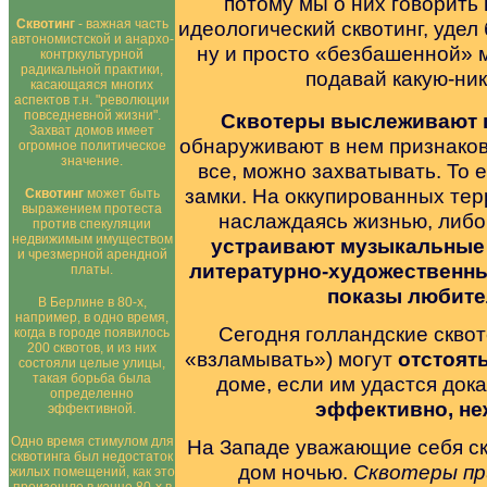
потому мы о них говорить
Сквотинг
- важная часть
идеологический сквотинг, удел
автономистской и анархо-
ну и просто «безбашенной» 
контркультурной
радикальной практики,
подавай какую-ник
касающаяся многих
аспектов т.н. "революции
повседневной жизни".
Сквотеры выслеживают 
Захват домов имеет
обнаруживают в нем признаков
огромное политическое
значение.
все, можно захватывать. То е
замки. На оккупированных те
Сквотинг
может быть
выражением протеста
наслаждаясь жизнью, либо
против спекуляции
недвижимым имуществом
устраивают музыкальные 
и чрезмерной арендной
литературно-художественны
платы.
показы любите
В Берлине в 80-х,
например, в одно время,
Сегодня голландские скво
когда в городе появилось
200 сквотов, и из них
«взламывать») могут
отстоять
состояли целые улицы,
такая борьба была
доме, если им удастся дока
определенно
эффективно, не
эффективной.
Одно время стимулом для
На Западе уважающие себя ск
сквотинга был недостаток
дом ночью.
Сквотеры пр
жилых помещений, как это