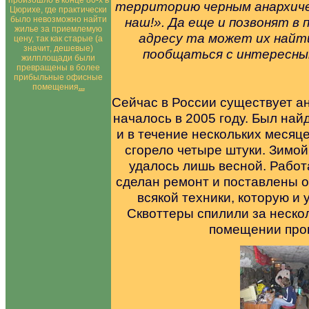
произошло в конце 80-х в
территорию черным анархиче
Цюрихе, где практически
было невозможно найти
наш!». Да еще и позвонят в
жилье за приемлемую
адресу та может их найти
цену, так как старые (а
значит, дешевые)
пообщаться с интересны
жилплощади были
превращены в более
прибыльные офисные
помещения
...
Сейчас в России существует ан
началось в 2005 году. Был най
и в течение нескольких месяц
сгорело четыре штуки. Зимой
удалось лишь весной. Работ
сделан ремонт и поставлены 
всякой техники, которую и
Сквоттеры спилили за нескол
помещении прош