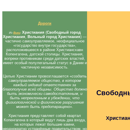
Дороги
Христиания
(
Свободный город
Из
Вики
:
Христиания
,
Вольный город Христиания
) —
частично самоуправляемое, неофициальное
«государство внутри государства»,
расположившееся в районе Христиансхавн
Копенгагена, датской столицы.
Христиания,
вопреки противникам среди датских властей,
имеет особый полулегальный статус в Дании и
частичную независимость.
Целью Христиании провозглашается «
создать
самоуправляемое общество, в котором
каждый индивид ответственен за
благополучие всей общины. Общество должно
Свободны
быть экономически самодостаточным, и
быть непреклонным в убеждении, что
физиологической и физическое разрушение
может быть предотвращено
».
Христиания представляет собой квартал
Христиан
Копенгагена в который ведут лишь два входа,
на которых лежат большие камни,
неоднократно устранённые правительством, но