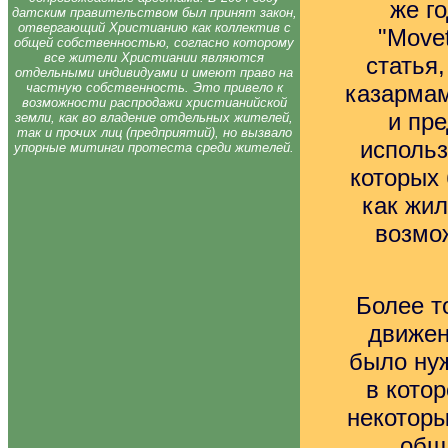
же го
датским правительством был принят закон,
отвергающий Христианию как коллектив с
"Move
общей собственностью, согласно которому
все жители Христиании являются
статья
отдельными индивидуами и имеют право на
казармам
частную собственность. Это привело к
возможности распродажи христианийской
и пре
земли, как во владение отдельных жителей,
так и прочих лиц (предприятий), но вызвало
использ
упорные митинги протеста среди жителей.
которых 
как жи
возмо
Более т
движен
было нуж
в кото
некоторы
обще