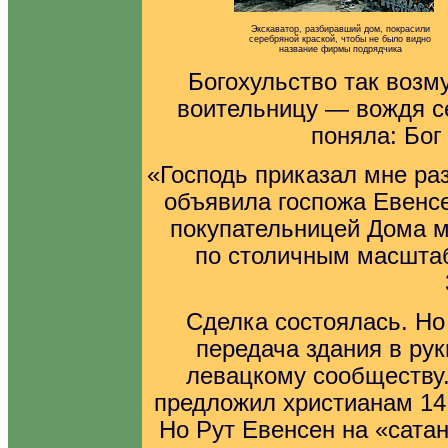
Экскаватор, разбиравший дом, покрасили
серебряной краской, чтобы не было видно
название фирмы подрядчика
Богохульство так воз
воительницу — вождя с
поняла: Бог
«Господь приказал мне р
объявила госпожа Евенс
покупательницей Дома м
по столичным масштаб
Сделка состоялась. Но
передача здания в рук
левацкому сообществу.
предложил христианам 14
Но Рут Евенсен на «сатан