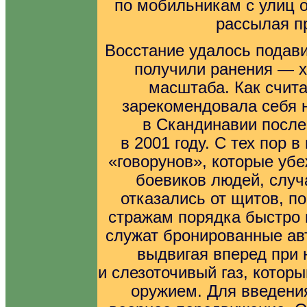
по мобильникам с улиц о
рассылая п
Восстание удалось подави
получили ранения — х
масштаба. Как счита
зарекомендовала себя н
в Скандинавии после
в 2001 году. С тех пор
«говорунов», которые уб
боевиков людей, случ
отказались от щитов, п
стражам порядка быстро 
служат бронированные ав
выдвигая вперед при 
и слезоточивый газ, котор
оружием. Для введени