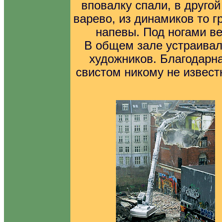
вповалку спали, в друго
варево, из динамиков то г
напевы. Под ногами ве
В общем зале устраива
художников. Благодарн
свистом никому не извест