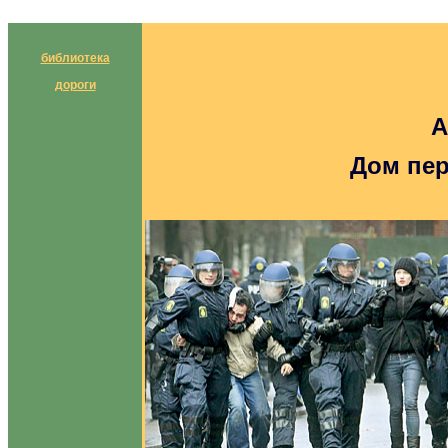
библиотека
дороги
А
Дом пе