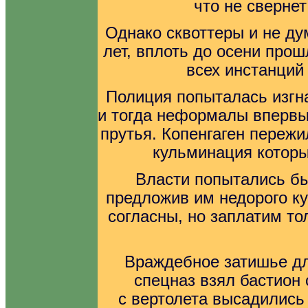
что не свернет
Однако сквоттеры и не ду
лет, вплоть до осени прош
всех инстанций
Полиция попыталась изгна
и тогда неформалы впервы
прутья. Копенгаген переж
кульминация которы
Власти попытались б
предложив им недорого к
согласны, но заплатим то
Враждебное затишье дл
спецназ взял бастион
с вертолета высадились