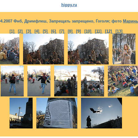
hippy.ru
04.2007 Фнб, Дримфлеш, Запрещать запрещено, Гоголя; фото
Марин
[1]
[2]
[3]
[4]
[5]
[6]
[7]
[8]
[9]
[10]
[11]
[12]
[13]