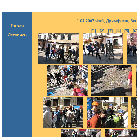
1.04.2007 Фнб, Дримфлеш, За
Гоголя
[1]
[2]
[3]
[4]
[5]
[
Летопись