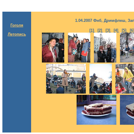
1.04.2007 Фнб, Дримфлеш, За
Гоголя
[1]
[2]
[3]
[4]
[5]
[6
Летопись