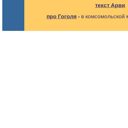
текст Арви
про Гоголя
-
в комсомольской 