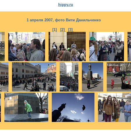
hippy.ru
1 апреля 2007, фото Вити Данильченко
[1]
[2]
[3]