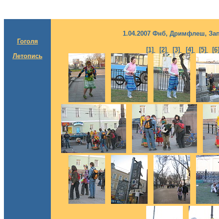
1.04.2007 Фнб, Дримфлеш, За
Гоголя
[1]
[2]
[3]
[4]
[5]
[6
Летопись