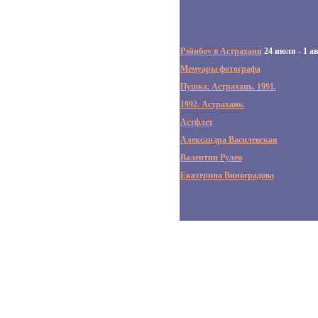
Рэйнбоу в Астрахани
24 июля - 1 ав
Мемуары фотографа
Пушка. Астрахань. 1991.
1992. Астрахань.
Астфлет
Александра Василевская
Валентин Рулев
Екатерина Виноградова