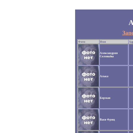
А
Зап
Фото
Имя
Ад
Александрия
Соловьёва
Алька
Борман
Вася Фриц