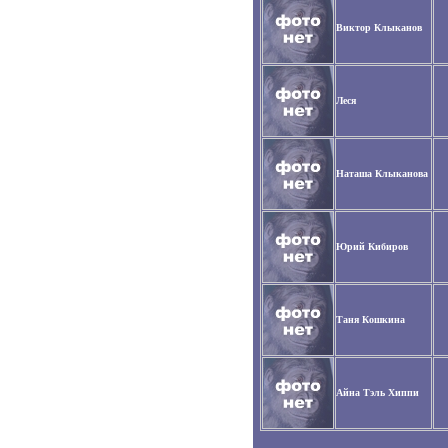
Виктор Клыканов
Леся
Наташа Клыканова
Юрий Кибиров
Таня Кошкина
Айна Тэль Хиппи