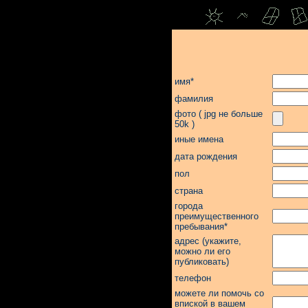
имя*
фамилия
фото ( jpg не больше
50k )
иные имена
дата рождения
пол
страна
города
преимущественного
пребывания*
адрес (укажите,
можно ли его
публиковать)
телефон
можете ли помочь со
впиской в вашем