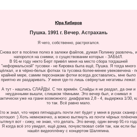
Юра Кибиров
Пушка. 1991 г. Вечер.
Астрахань
Я чего, собственно, растрогался.
Снова вот в посёлке полез в залежи файлов, думая Полинку развлечь, 
напоролся на снимки, о существовании которых - ЗАБЫЛ.
В 91-м году некто Берт привёл меня на место сбора тогдашней
"неформальской" тусовки - не Кировка была ещё, Пушка. Я тогда много
щёлкал, и в чёрно-белых фотках та тусовка более-менее увековечена - п
крайней мере, самим персонажам фотки всегда доставались, мне было
приятно их раздаривать. У меня где-то лишь свёрнутые негативы лежат.
А тут - нашлись СЛАЙДЫ. С тех времён. Слайды я не раздал, да они и
неудачными вышли, слишком тёмными. Это вечер был, и снимал я
актически уже на грани возможного: диафрагма 2,8 - 4, выдержка 1/30, к
то так. Всё равно мало.
Кто ж знал, что через пятнадцать почти лет будет у меня в руках сканер 
отошоп :) Хоть немножечко, а можно вытянуть из почти чёрных плёноче
ытянул вот - сижу, не знаю, что делать. Это вечер, один вечер 91-го год
Я когда всё это увидел, ещё дома, почувствовал себя так, как если бы
нашёл видеоплёнку с концертом Шаляпина.