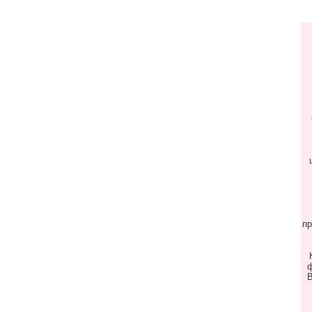
пр
ф
В