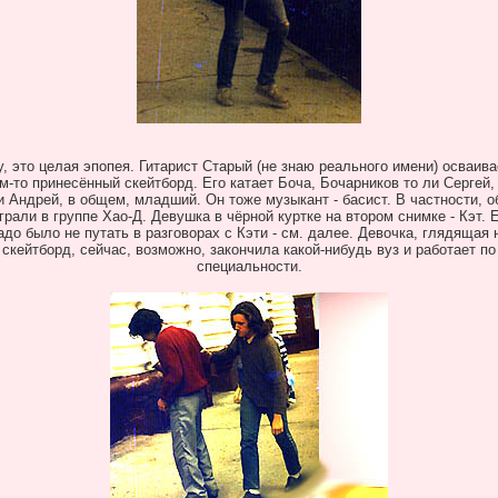
у, это целая эпопея. Гитарист Старый (не знаю реального имени) осваива
м-то принесённый скейтборд. Его катает Боча, Бочарников то ли Сергей,
и Андрей, в общем, младший. Он тоже музыкант - басист. В частности, о
грали в группе Хао-Д. Девушка в чёрной куртке на втором снимке - Кэт. 
адо было не путать в разговорах с Кэти - см. далее. Девочка, глядящая 
скейтборд, сейчас, возможно, закончила какой-нибудь вуз и работает по
специально
сти.