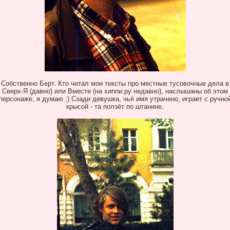
Собственно Берт. Кто читал мои тексты про местные тусовочные дела в
Сверх-Я (давно) или Вместе (на хиппи.ру недавно), наслышаны об этом
персонаже, я думаю ;) Сзади девушка, чьё имя утрачено, играет с ручно
крысой - та ползёт по штанине.