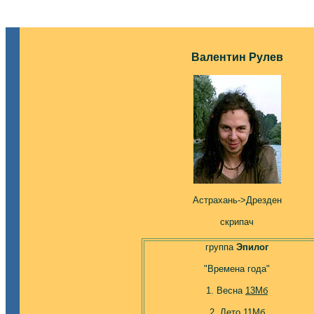
Валентин Рулев
Астрахань->Дрезден
скрипач
группа
Эпилог
"Времена года"
1. Весна
13Мб
2. Лето
11Mб