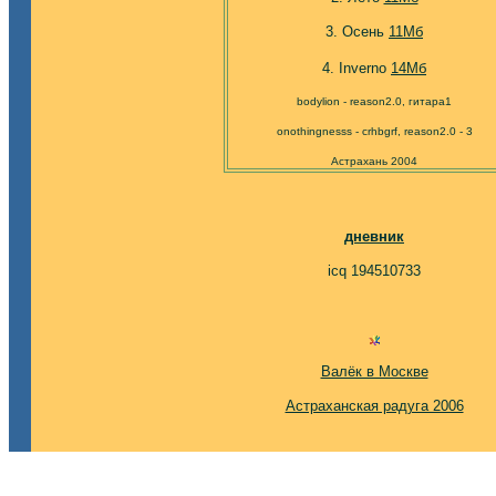
3. Осень
11Мб
4. Inverno
14Мб
bodylion - reason2.0, гитара1
onothingnesss - crhbgrf, reason2.0 - 3
Астрахань 2004
дневник
icq 194510733
Валёк в Москве
Астраханская радуга 2006