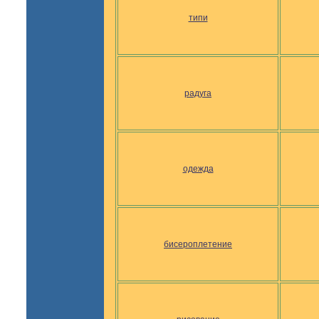
типи
радуга
одежда
бисероплетение