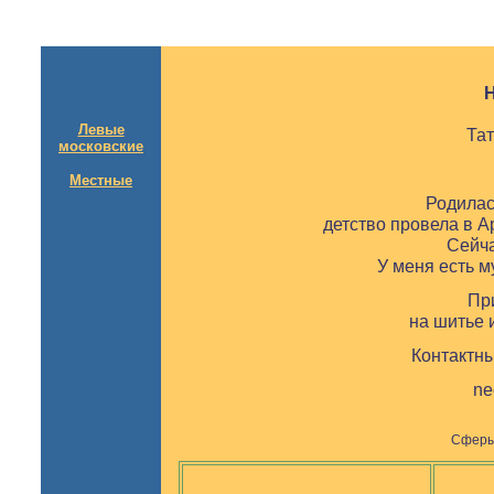
Левые
Та
московские
Местные
Родилас
детство провела в А
Сейча
У меня есть м
Пр
на шитье 
Контактн
ne
Сферы