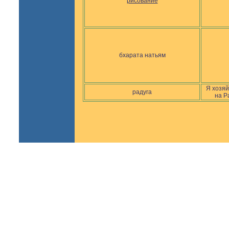
рисование
бхарата натьям
Я хозяй
радуга
на Р