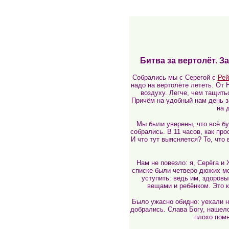
Битва за вертолёт. З
Собрались мы с Серегой с
Рей
надо на вертолёте лететь. От 
воздуху. Легче, чем тащить
Причём на удобный нам день з
на 
Мы были уверены, что всё буд
собрались. В 11 часов, как пр
И что тут выясняется? То, что
Нам не повезло: я, Серёга и
списке были четверо дюжих 
уступить: ведь им, здоров
вещами и ребёнком. Это к
Было ужасно обидно: уехали на
добрались. Слава Богу, нашелс
плохо помн