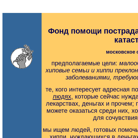
Фонд помощи пострад
катас
московское 
предполагаемые цели:
малоо
хиповые семьи и хиппи прекло
заболеваниями, требую
те, кого интересует адресная 
людях,
которые сейчас нужда
лекарствах, деньгах и прочем; 
можете оказаться среди них, х
для сочувствия
мы ищем людей, готовых помоч
хиппи, нуждающихся в деньгах 