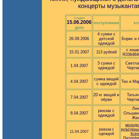
концерты музыкантам
создан
15.06.2006
поступления
кт
дата
4 сумки с
26.09.2006
детской
Борис
и 
одеждой
с коше
15.01.2007
113 рублей
R336484
3 сумки с
Светла
1.04.2007
одеждой
Черта
сумка вещей
4.04.2007
Тео и Ма
с одеждой
20 кг вещей и
Татьян
7.04.2007
обуви
Черта
Ле
рюкзак с
8.04.2007
Ольшан
одеждой
Же
молод
рюкзак с
культурны
11.04.2007
одеждой
Ксен
Петербу